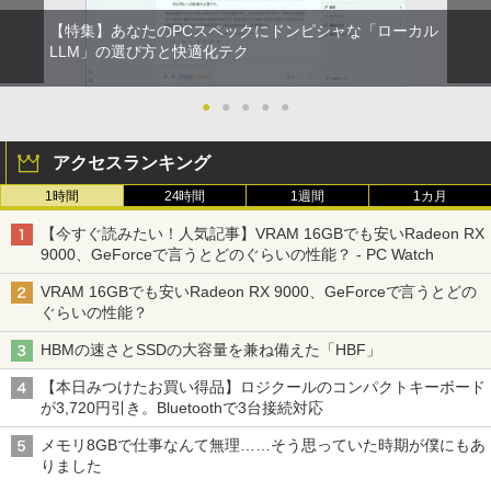
【特集】あなたのPCスペックにドンピシャな「ローカル
LLM」の選び方と快適化テク
●
●
●
●
●
アクセスランキング
1時間
24時間
1週間
1カ月
【今すぐ読みたい！人気記事】VRAM 16GBでも安いRadeon RX
9000、GeForceで言うとどのぐらいの性能？ - PC Watch
VRAM 16GBでも安いRadeon RX 9000、GeForceで言うとどの
ぐらいの性能？
HBMの速さとSSDの大容量を兼ね備えた「HBF」
【本日みつけたお買い得品】ロジクールのコンパクトキーボード
が3,720円引き。Bluetoothで3台接続対応
メモリ8GBで仕事なんて無理……そう思っていた時期が僕にもあ
りました