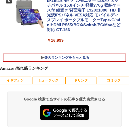
リ8GB SSD256B+HDD500GB Windows
kksmart モバイルモニター 自立型 タッ
5
11 Office搭載
チパネル 15.6インチ 軽量770g 収納ケー
ス付 縦置き 背面端子 1920x1080FHD 非
【期間限定P15倍+最大10%OFFクーポ
光沢IPSパネル VESA対応 モバイルディ
￥39,800
5
ン】 【3年保証】APPLE アップル MAC
スプレイ ポータブルモニターType-C/mi
MINI SSD256GB メモリ8GB APPLE Ma
niHDMI PS5/XBOX/Switch/PC/Macなど
c OS X 中古 アウトレット 返品 送料無料
対応 GT-156
中古デスクトップパソコン 中古パソコン
デスクトップパソコン デスクトップ PC
￥16,999
￥55,000
楽天ランキングをもっと見る
Amazon売れ筋ランキング
イヤフォン
ミュージック
ドリンク
コミック
【特典】GIANNA HOMMES ISSUE05 co
1
ver 山中柔太朗(B4サイズ両面ピンナッ
プ)
Google 検索で当サイトの記事を優先表示させる
Anker Soundcore P40i オフホワイト
BRUCE WAYNE feat. Flo Milli, ATL Jacob
【Amazon.co.jp限定】 い・ろ・は・す 2L P
薬屋のひとりごと 17巻 (デジタル版ビッグガ
￥2,200
[Explicit]
ET ラベルレス ×8本
ンガンコミックス)
￥7,990
￥250
￥1,112
￥770
2026年度版 英検準2級 過去6回全問題集
2