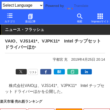
Powered by
Translate
PC Watch
パソコン/タブレット/スマートフォン
モバイルノート
カテゴリ
過去記事
検索
Impressサイト
ニュース・フラッシュ
VAIO、VJS141*、VJPK11* Intel チップセット
ドライバーほか
宇都宮 充
2019年4月25日 20:14
リスト
株式会社VAIOは、VJS141*、VJPK11* Intel チップセ
ット ドライバーほかを公開した。
楽天市場 売れ筋ランキング