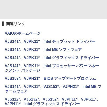
] [ 水 ] [ ペットボトル ] [ 箱買い ] [ ストック
￥810
￥1,650
Xiaomi シャオミ REDMI Buds 8 Lite ワイヤ
] [ 水分補給 ]
レスイヤホン Bluetooth 5.4 ノイズキャンセ
リング ANC 36時間再生
￥998
関連リンク
￥3,480
VAIOのホームページ
VJS141*、VJPK11* Intel チップセット ドライバー
VJS141*、VJPK11* Intel ME ソフトウェア
VJS141*、VJPK11* Intel グラフィックス ドライバー
VJS141*、VJPK11* Intel プロセッサー パワーマネー
ジメント パッケージ
VJS153*、VJPH21* BIOS アップデートプログラム
VJS141*、VJPK11*、VJS153*、VJPH21* Intel ME フ
ァームウェア
VJS112*、VJS132*、VJS152*、VJPF11*、VJPG11*、
VJPH11* Intel グラフィックス ドライバー