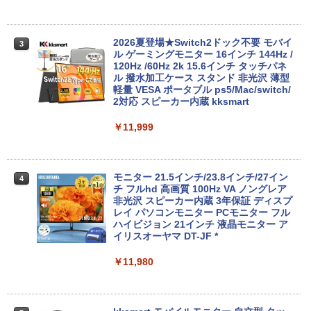
【新品】【楽天1位！】ノートパソコン
3
新品第13世代CPU搭載ノートPC Office
付きノートパソコン 初心者向け Window
【クーポン使用で48,260円 8/2～10】タ
3
s11 初期設定済 Webカメラ zoom 日本語
ッチパネル・WEBカメラ・第10世代i5・
2026夏登場★Switch2ドック不要 モバイ
3
キーボード 14.1型 Intel Celeron メモリ
16GB・SSD256GB｜Office付き｜DELL
ル ゲーミングモニター 16インチ 144Hz /
8GB SSD1TB(最大) 大容量バッテリービ
OptiPlex 3280 AIO｜21.5型 IPSフルHD
120Hz /60Hz 2k 15.6インチ タッチパネ
ジネス 大学生 プレゼント 学生向け
｜Windows11 Pro｜NVMe SSD 256GB
ル 撥水加工ケース スタンド 非光沢 薄型
｜DVD±RW｜Wi-Fi 6・5GHz対応｜Blue
軽量 VESA ポータブル ps5/Mac/switch/
tooth｜一体型デスクトップパソコン｜
2対応 スピーカー内蔵 kksmart
￥29,800
中古PC 180日保証
￥11,999
￥50,800
【週末限定999円OFF！】 中古パソコン
4
中古 ノートパソコン Office付き 第10世
代 薄型 国内メーカー 持ち運び Window
モニター 21.5インチ/23.8インチ/27イン
4
s11 Pro NEC LaVie GN164H8LN Core i
【クーポン使用で53,960円 8/2〜10迄】
チ フルhd 高画質 100Hz VA ノングレア
4
5 8GB 13.3インチ 中古 パソコン ノート
WEBカメラ・第11世代i5・16GB・SSD2
非光沢 スピーカー内蔵 3年保証 ディスプ
パソコン
56GB｜Office付き｜DELL OptiPlex 54
レイ パソコンモニター PCモニター フル
90 AIO｜23.8型 IPSフルHD｜Core i5-11
ハイビジョン 21インチ 液晶モニター ア
500T｜Windows11 Pro｜NVMe SSD 25
イリスオーヤマ DT-JF *
￥39,999
6GB｜Wi-Fi 6・5GHz対応｜Bluetooth
5.1｜Type-C｜DVD±RW｜一体型PC｜中
￥11,980
古パソコン
ノートパソコン 中古 15.6型 HP ProBoo
5
￥56,800
k 250 G7シリーズ 第8世代 Core i5 メモ