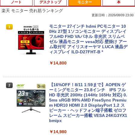
ノート
デスクトップ
モニター
本
楽天 モニター 売れ筋ランキング
更新日時：2026/08/09 23:00
【マラソンP5倍/10%オフクーポン】中古
[台数限定★特別価格] デスクトップパソ
モニター 27インチ hdmi PCモニター 10
1
1
1
ノートパソコン HP ProBook 450 G7 第
コン ★店長おまかせ 最新 Windows11
0Hz 27型 1ソコンモニター ディスプレイ
10世代 Core i5 メモリ16GB SSD256GB
第六世代 Corei3 第七世代 第八世代 Core
フルHD FHD VAパネル 非光沢 スリムベ
Bluetooth HDMI カメラ Wi-Fi 15.6イン
i5 変更可能 高速SSD128GB メモリ4GB
ゼル 液晶モニター vesa対応 壁掛け アー
チ Windows 11 Pro 送料無料 保証付き
USB3.0 DVDドライブ 富士通/NEC/DEL
ム取付可 アイリスオーヤマ LUCA 液晶デ
L/HP等 PC 本体 中古パソコン 中古PC W
ィスプレイ ILD-D27FHT-B *
in11 オフィス WPS Office 格安 中古
￥33,800
￥14,800
￥9,980
【週末限定999円クーポン！】 中古パソ
2
コン 中古 ノートパソコン Office付き 特
【16%OFF！8/11 1:59まで】AOPEN ゲ
2
価 Webカメラ 高解像度 テンキー 初期設
【訳あり品】中古パソコン | NEC | Mate
ーミングモニター 23.8インチ IPS フル
2
定済み すぐ使える Windows11 Pro 富士
MKM34B-1 | Windows11 | デスクトップ
HD 非光沢 200Hz (144Hz 165Hz 対応) 0.
通 LIFEBOOK A579/A Core i5 8GB 15.6
| 一年保証 | 第7世代 | Core i5 7500 3.4
5ms sRGB 99% AMD FreeSync Premiu
インチ 中古 パソコン ノートパソコン
(〜最大3.8)GHz | MEM:8GB | SSD:256G
m HDR10 HDMI 2.0 DisplayPort 1.2 ス
B | DVD-ROM | 無線LAN:あり | Win11Pr
ピーカー・ヘッドフォン端子搭載 ゼロフ
o64bit
レーム スピーカー搭載 VESA 24KG3YX1
￥34,000
bmipx
￥10,000
￥14,980