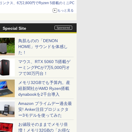
リンクス、6万2,800円でRyzen 5搭載のミニPC
もっと見る
Special Site
鳥肌ものの「DENON
HOME」サウンドを体感し
た！
マウス、RTX 5060 Ti搭載ゲ
ーミングPCが7万5,000円オ
フで30万円台！
7
7
7
2
8
8
8
9
9
9
3
10
10
10
メモリ32GBでも予算内。産
経新聞社がAMD Ryzen搭載
dynabookを2千台導入
Amazon プライムデー過去最
安! Anker注目プロジェクタ
ー3モデルを使ってみた
%ポイン
OFFクーポン】
データ機
ス限定特
【縦画面対応/スピーカ
魔女と傭兵（9） 【電
MS限定クーポンあり!
＼11日まで限定価格／ゲーミングPC
MSI 液晶ディスプレ
【3周年記念BOXセッ
7インチ タブレット 中
【永久保証・当日発
【セール期間中 P20
DIME (ダイム) 2026年
【新品】快適性能 デスク
【大特価】中
《5000円
町人Aは悪
応援・
M M1 liteミニPC、インテ
晶ディスプ
2nd写真
ー内蔵】 Dell Pro 24
子書籍】[ 宮木真人 ]
高性能 第10世代
福袋 セット 新品 RTX5060 Ryzen7
イ ［23.8型 / フル
ト】1年をおいしくすこ
古美品 Panasonic
送 全国送料無料】
倍】WINTEN モバイル
11月号 [雑誌] 【特集:
ン パソコン 新品SSD Wind
Latitude 
★17日9:
うしても救
お値段そのままでメモリ倍
e 2019
a 5 125U、16GB+512GB/
CD-
RO（ココ
液晶モニター
Celeron CPUにアップ
5700X メモリ16GB SSD500GB
HD(1920×1080) / ワイ
やかに過ごす養生手帳
TOUGHPAD FZ-M1 タ
Crucial ノートPC用 メ
モニター 15.6インチ テ
踊る大捜査線】
Office付き インテル 第14
Core i5 1
ルモニター 
ぶと空と
￥792
増！メモリ32GBの「お得な
rsaPro/
トPC、DDR5
ストカード
E2425HSM 23.8型 フル
グレード中! 中古ノー
Windows11 デスクトップPC WPS
ド / 144Hz］ PRO
2027 （インプレス手帳
フパッド FZM1シリー
モリ PC4-
レワーク/デュアルモニ
代 Core i5-6400 I5-12400F 
代CPU メ
スタンドカ
10【電子