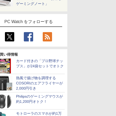
￥16,398
￥19,800
￥149,800
￥16,648
￥6,380
￥22,990
￥24,659
￥18,800
￥1,300
￥33,800
￥29,800
￥24,800
￥726
ゲーミングノート」
i5/メモリ:
モリ、PCIe4.0 SSD 、
 ]
HD IPS リフレッシュレ
トパソコン
Office付き 1年保証 NVMe M.2 SSD 高
MP243W E14
2027） [ 久保奈穂実 ]
ズ Windows11 [ Core
25600(DDR4-3200)
ター/サブモニターに最
SSD 256GB~1TB メモリ
SSD256G
モバイルデ
イラスト付
B/SSD:128GB/256GB/512GB/1TB/15.6
/Bluetooth 5.2、HDMI
ート 100Hz VESA 対応
Windows11 SSD換装
性能 配信 動画編集 VTuber対応 eスポ
i5-7Y57 / CoreM-6Y57
16GB(8GBx2枚)
適！ゲーミング 1080P
16GB 32GB デスクトップ
フルHD
フルハイビ
籍】[ 目黒
DVD/SDカ
4/USB4、3画面出力対応 ミニ
スピーカー HDMI
対応 中古パソコン ノ
ーツ 初心者 ゲーミングパソコン デス
選択可] [8GB / 4GB]
SODIMM
FHD IPSパネル 軽量 薄
体のみ 高スペック 薄型 激
Windows1
グレア液晶
i-
DisplayPort VGA モニ
ート Windows11 おま
クトップパソコン【当日出荷】
[爆速256GB-SSD /
型 非光沢 カバー付 ミ
ス 大容量 高性能
証 レビュ
単接続 ス
PC Watch をフォローする
無線マウス/中
ター 液晶 液晶モニター
かせパソコン 無線LAN
128GB-SSD] カメラ
ニPC Switch iPhone
Office 
液晶モニタ
古PC ノ
液晶ディスプレイ デル
DVDドライブ Office付
無線 リカバリ Office
Type-C/HDMI接続 [1年
ン ノート
ルモニター 
23.8インチ パソコンモ
き ノートパソコン 中
付きWin11【中古ノー
保証] WT-156H2-BS
ル 中古パ
リスオーヤマ
1
ニター ピボット 新品
古 パソコン ノートPC
トパソコン 中古パソコ
5523
ノートパソコ
EF164S-B 
ン 中古PC】税込送料
ートPC
無料
買い得情報
カード付きの「プロ野球チッ
プス」が24袋セットでオトク
熱風で揚げ物を調理する
COSORIのエアフライヤーが
2,000円引き
Philipsのゲーミングマウスが
約1,200円オトク！
モトローラのスマホが約1万