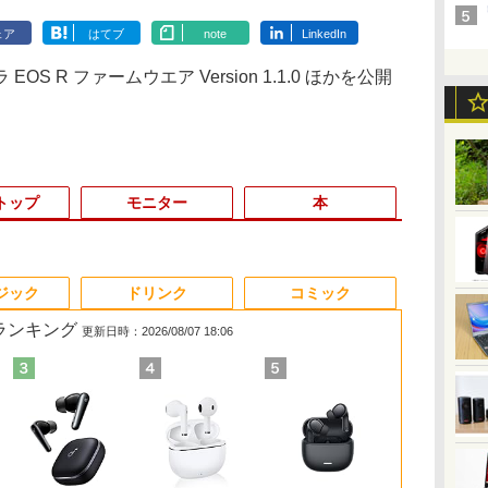
ェア
はてブ
note
LinkedIn
S R ファームウエア Version 1.1.0 ほかを公開
トップ
モニター
本
3
3
3
4
4
4
3
5
5
5
6
1
6
6
ジック
ドリンク
コミック
筋ランキング
更新日時：2026/08/07 18:06
%オ
ク
特
1日まで限定価格／ゲーミングPC
中古ノートパソコン フ
＼メーカー5年保証／
大人のおしゃれ手帖9月
中古ノートパソコン イ
【初心者向けコスパ最
アンダーニンジャ
【新品】快適性能 デスクトップパソコ
【中古・軽量SSD搭
【楽天1位常連・超800
高校野球神奈川グラフ
【★最大100
【★新品20％
アイ・オー・
【楽天ブック
ー
で】
真
セット 新品 RTX5060 Ryzen7
ルHD モバイル 超軽量
【最短即日発送】【新
号増刊 2026年 9月号
ンテル Celeron Core
強】黒/白 モニター
（18） 【電子書籍】[
ン パソコン 新品SSD Windows11
載】新生活応援 新春
冠獲得】黒/白 モニタ
（2026） 第108回全国
ト】【新生活
MINISFORU
器 ワイド液
典】梅山恋和 
写
0X メモリ16GB SSD500GB
11.6 型 SONY VAIO
品】モニター 21.5イン
[雑誌]
i5 Windows11 Pro
21.5 / 23.8 / 27型 pcモ
花沢健吾 ]
Office付き インテル 第14世代 第13世
ノートパソコン 中古
ー 21.5 / 23.8 / 24.5 /
高校野球選手権神奈川
2026】【Offic
ル Core Ultr
レイ 23.8型/L
集『COCOI
ice
Hz
dows11 デスクトップPC WPS
VJP111 Core i5-4210U
チモニター ディスプレ
Office 2024付き メモ
ニター 100Hz ゲーミン
代 Core i5-6400 I5-12400F i7 I5 3470
パソコン NEC
27型 240Hz/200Hz
大会 [ 神奈川新聞社 ]
H&B】NEC Ve
ベアボーンキッ
A241DB
イロ）』(ポ