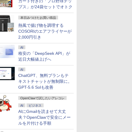
カード付きの「プロ野球チッ
プス」が24袋セットでオトク
本日みつけたお買い得品
熱風で揚げ物を調理する
COSORIのエアフライヤーが
2,000円引き
AI
格安の「DeepSeek API」が
近日大幅値上げへ
AI
ChatGPT、無料プランもテ
キストチャットが無制限に。
GPT-5.6 Solも改善
OpenClawで試したいアレコレ
AI
ビジネス
AIにGmailを読ませて大丈
夫？OpenClawで安全にメー
ルを片付ける手順