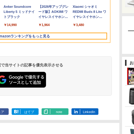
,800
￥12,800
￥12,800
￥1,740
￥11,980
￥11,999
￥792
￥33,800
￥13,800
￥11,999
￥2,200
￥9,999
￥132,999
￥12,370
￥3,599
s
ce付き 1年保証 NVMe M.2 SSD 高
SSD128GB メモリ4GB
イ PCモニター ASUS
リ4GB/8GB/16GB選択
グモニター HDMI 24イ
SSD 256GB~1TB メモリ 選択可 8GB
VersaPro VB-1 12.5型
/180Hz/165Hz/100Hz
第4世代 Core 
SODIMM×2メ
1枚) [ 梅山恋和
Anker Soundcore
【2026年アップグレ
Xiaomi シャオミ
代
配信 動画編集 VTuber対応 eスポ
Bluetooth Wifi カメラ
液晶ディスプレイ
可 SSD128GB/1TB選
ンチ 1920*1080 FHD
16GB 32GB デスクトップPC 安い 本
訳あり 第6世代Core i3
ゲーミングモニター
4GB/8GB/16G
2.5G/Wi-Fi 6
Liberty 5 ミッドナイ
ード版】AOKIMI ワ
REDMI Buds 8 Lite ワ
高
 フ
 初心者 ゲーミングパソコン デス
Windows11 WPS-
VP229HFZ 22型
択可 15.6型 テンキー
パソコン モニター デ
体のみ 高スペック 薄型 激安 省スペー
SSD128GB
1ms応答 pcモニター
型/USB 3.0/
2.1/DP 1.
トブラック
イヤレスイヤホン
イヤレスイヤホン
イン
ー
ップパソコン【当日出荷】
Office 訳アリ品
1920×1080 応答速度
ビジネス 在宅勤務 学
ィスプレイ 非光沢 VA
ス 大容量 高性能
Windows11＋
パソコン モニター 非
ードスロット/W
パソコン
bluetooth イヤホン
Bluetooth 5.4 ノイズ
カメ
ー
1ms リフレッシュレー
生向け 初期設定不要
4000:1 角度調整 VESA
Office2019 180日保証
光沢 スピーカー内蔵
Fi/Office/
￥14,990
￥1,964
￥3,480
V12 小型軽量 ブルー
キャンセリング ANC
設
EN
ト100Hz IPSパネル 液
店長おまかせ中古厳選
Freesync
送料無料 Office付き
HDR/Freesync/VESA
古 パソコン/中
トゥースHi-Fi 最大
36時間再生
日
晶モニター 5年保証付
ノートPC ノート パソ
ps4/ps5/xbox スピー
cocopar HG-238
ートパソコ
mazonランキングをもっと見る
36時間再生 ぶるーと
き 動画閲覧 仕事 在宅
コン 中古PC 在宅ワー
カー内蔵 kksmart
ン/Windows1
ゅーす コードレス
楽天ランキング4冠
ク オフィス 中古
ENCノイズキャンセ
リング 自動ペアリン
グ Type-C充電 マイ
お
ク付き 防水 タッチ式
 検索で当サイトの記事を優先表示させる
音量調整 スポーツ/通
勤/通学/WEB会議(ホ
ワイト)
.
On My Road
by Amazon 天然水
ONE PIECE モノクロ
On My Road
by Amazon 炭酸水
HUNTER×HUNTER
BUGS LIFE
コカ・コーラ やかんの
スーパーの裏でヤニ吸
(Stadium ver.)
ラベルレス 2L×9本
版 115 (ジャンプコミ
(Stadium ver.)
ラベルレス 500ml
モノクロ版 39 (ジャ
麦茶 from 爽健美茶 ラ
うふたり 9巻 (デジタル
￥250
ックスDIGITAL)
×24本 強炭酸水 ペッ
ンプコミックス
ベルレス
版ビッグガンガンコミ
￥250
￥1,117
￥250
ェア
はてブ
note
LinkedIn
水
トボトル 500ミリリ
DIGITAL)
650mlPET×24本
ックス)
￥594
￥1,625
￥572
￥2,009
￥810
ットル (Smart
Basic)