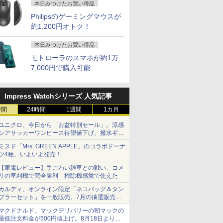
本日みつけたお買い得品
Philipsのゲーミングマウスが
約1,200円オトク！
本日みつけたお買い得品
モトローラのスマホが約1万
7,000円で購入可能
Impress Watchシリーズ 人気記事
時間
24時間
1週間
1カ月
ユニクロ、今日から「お盆特別セール」。涼感
シアサッカーワンピース待望値下げ、撥水ギア
ショーツは1990円に
ミスド「Mrs. GREEN APPLE」のコラボドーナ
ツ4種、いよいよ発売！
【家電レビュー】手ごわい雑草との戦い、コメ
リの草刈機で完全勝利 掃除機感覚で使えた
カルディ、オンライン限定「ネコバッグ＆タン
ブラーセット」を一般販売。7月の抽選販売の
当選無効分
マクドナルド、マックデリバリーの朝マックの
最低注文料金が500円値上げ。8月18日より