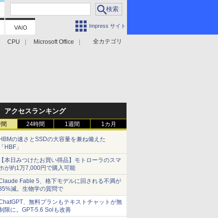
Impress サイト
全カテゴリ
CPU
Microsoft Office
アクセスランキング
時間
24時間
1週間
1カ月
HBMの速さとSSDの大容量を兼ね備えた
「HBF」
【本日みつけたお買い得品】モトローラのスマ
ホが約1万7,000円で購入可能
Claude Fable 5、格下モデルに回される不満が
85%減。生物学の質問で
ChatGPT、無料プランもテキストチャットが無
制限に。GPT-5.6 Solも改善