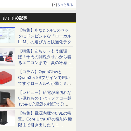
1,500円から受付
もっと見る
おすすめ記事
【特集】あなたのPCスペッ
クにドンピシャな「ローカル
LLM」の選び方と快適化テク
【特集】あぢぃ～もう無理
ぽ！千円の闘魂タオルから着
るエアコンまで、夏の冷感グ
ッズ一挙紹介
【コラム】OpenClawと
Qwen3.5-9Bプリインで届い
てすぐローカルAIが動くミニ
PC「SER9 Pro」
【レビュー】給電が途切れな
い優れもの！バッファロー製
Type-C充電器の検証で分か
ったこと
【特集】電源内蔵で0.9Lの衝
撃。Core Ultra X7の性能を極
限まで引き出したミニ
PC「GPD BOX」