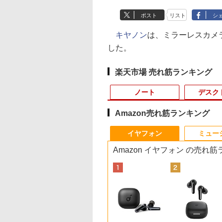
ポスト
リスト
シ
キヤノン
は、ミラーレスカメラ EO
した。
楽天市場 売れ筋ランキング
ノート
デスク
Amazon売れ筋ランキング
3
10
10
10
1
1
1
1
2
2
2
2
イヤフォン
ミュー
Amazon イヤフォン の売れ
C
久保証・当日発
ール期間中 P20
E (ダイム) 2026年
【新品】快適性能 デスクトップパソコ
【大特価】中古 DELL
《5000円OFFクーポン
町人Aは悪役令嬢をど
【期間限定破格金
【★新品20％OFFクーポン】
【期間限定10%OFFク
[8月下旬より発送予定]
【マラソンP5倍/10
【期間限定10%OFF
【楽天ブックス限定
＼1
全国送料無料】
WINTEN モバイル
月号 [雑誌] 【特集:
ン パソコン 新品SSD Windows11
Latitude 5330 P138G
★17日9:59迄》モバイ
うしても救いたい〜ど
額！】新生活 新古品
MINISFORUM M1 liteミニPC、インテ
ーポン 8/12 10時まで】
[新品]ちいかわ なんか
フクーポン】中古ノ
ーポン 8/12 10時ま
典】原かれん 1st 写
福袋 
cial ノートPC用 メ
ター 15.6インチ テ
大捜査線】
Office付き インテル 第14世代 第13世
Core i5 1235U 第12世
ルモニター 15.6インチ
ぶと空と氷の姫君〜
Win11搭載 パソコンノ
ル Core Ultra 5 125U、16GB+512GB/
モニター 21.5型 液晶デ
小さくてかわいいやつ
トパソコン
ゲーミングモニター
集 どストライク(生
570
PC4-
ーク/デュアルモニ
代 Core i5-6400 I5-12400F i7 I5 3470
代CPU メモリ8GB
スタンドカバー付 薄型
10【電子書店共通特典
ートパソコンoffice付
ベアボーンキットPC、DDR5
ィスプレイ ベゼル ディ
(8) なんか人魚の島のひ
Windows11 Pro Off
24.5インチ FHD 240
真1枚) [ 原 かれん ]
Win