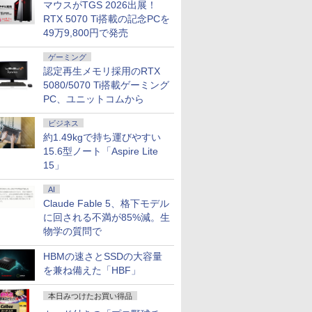
マウスがTGS 2026出展！
RTX 5070 Ti搭載の記念PCを
49万9,800円で発売
ゲーミング
認定再生メモリ採用のRTX
5080/5070 Ti搭載ゲーミング
PC、ユニットコムから
ビジネス
約1.49kgで持ち運びやすい
15.6型ノート「Aspire Lite
15」
AI
Claude Fable 5、格下モデル
に回される不満が85%減。生
物学の質問で
HBMの速さとSSDの大容量
を兼ね備えた「HBF」
本日みつけたお買い得品