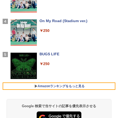
￥14,990
【1500円OFFクーポン】【タッチパネル
★Gigastone モニター 21.45インチ ディ
3
3
&WEBカメラ搭載】ノートパソコン 2in1
超得10％OFF｜買い替えならこれ!! Micr
スプレイ PCモニター VESA モニタ ノン
3
タブレットPC 13.3インチ SSD128GB メ
osoft office付き デスクトップパソコン
グレア フルHD 75Hz ブルーライト軽減
【2026年アップグレード版】AOKIMI ワイヤ
On My Road (Stadium ver.)
和山やま作品4冊セット 小冊子＆アクリ
4
モリ8GB Core i3 第8世代 Microsoft Off
中古デスクトップ 第8世代 メモリ8GB S
パネル 178度 広角 高解像度目に優しいフ
レスイヤホン bluetooth イヤホン V12 小型
ルスタンド付き特装版 （ビームコミック
ice付き Windows11 東芝 dynabook D8
SD256GB HDD500GB Windows11 セッ
リッカーフリー (PS5確認済み/HDMI/VG
軽量 ブルートゥースHi-Fi 最大36時間再生 ぶ
￥250
ス） [ 和山 やま ]
3 ノートパソコン 中古 PC パソコン 中古
ト購入可能 単品 NEC デスクトップ PC
A/3年保証)
るーとゅーす コードレス ENCノイズキャン
ノートPC 中古ノート 最大SSD512GB
パソコン 中古 おすすめ デスクトップパ
セリング 自動ペアリング Type-C充電 マイク
￥11,000
ソコン マイクロソフトオフィス 2019 PC
付き 防水 タッチ式音量調整 スポーツ/通勤/通
￥9,980
学/WEB会議(ホワイト)
￥24,800
￥29,800
BUGS LIFE
￥1,964
施設基準パーフェクトブック 2026年度
5
【公式限定2年保証】モニター 21.5イン
4
￥250
版 [ 一般社団法人日本施設基準管理士協
2026新生活 13インチ超軽量 重さ約900g
チ フルhd 高画質 100Hz VA ノングレア
4
会 ]
ノートパソコン HP Dynabook 富士通 第
【中古】 HP Pavilion All-in-One 24-xa0
非光沢 スピーカー内蔵 3年保証 ディスプ
Xiaomi シャオミ REDMI Buds 8 Lite ワイヤ
4
10世代Core i5/i7 アウトレット 最大メモ
150jp 4YR08AA#ABJ SSD＆HDD搭載 C
レイ パソコンモニター PCモニター フル
レスイヤホン Bluetooth 5.4 ノイズキャンセ
￥22,000
リ16GB SSD1TB 薄型軽量 13.3インチ O
ore i5 8400T Windows11 Home 液晶一
ハイビジョン 21インチ 液晶モニター ア
リング ANC 36時間再生
ffice付き 最新MicrosoftOffice2024可 W
体型 保証付 [96185]
イリスオーヤマ DT-JF * 安心延長保証対
Amazonランキングをもっと見る
indows11ノートパソコン 中古パソコン
象
￥2,980
WIFI Bluetooth 中古PC
￥39,640
￥9,999
￥25,600
Google 検索で当サイトの記事を優先表示させる
【Amazon.co.jp限定】 い・ろ・は・す 2L P
薬屋のひとりごと 17巻 (デジタル版ビッグガ
ET ラベルレス ×8本
ンガンコミックス)
【★20％クーポン】MINISFORUM AI M1
5