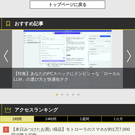
トップページに戻る
おすすめ記事
【特集】あなたのPCスペックにドンピシャな「ローカル
LLM」の選び方と快適化テク
●
●
●
●
●
アクセスランキング
1時間
24時間
1週間
1カ月
【本日みつけたお買い得品】モトローラのスマホが約1万7,000