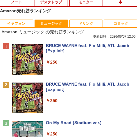
ノート
デスクトップ
モニター
本
Amazon売れ筋ランキング
イヤフォン
ミュージック
ドリンク
コミック
中古ノートパソコンDell Latitude 5320
中古パソコン HP Z230 SFF Workstatio
Yoothi 互換品 液晶 15.6インチ NV156F
獣医腫瘍学テキスト 第2版[本/雑誌] / 日
1
1
1
1
Amazon ミュージック の売れ筋ランキング
2-in-1 5320-con 【中古】 Dell Latitude
n CPU Intel Xeon E3-1231v3-3.40Ghz
HM-N41 NV156FHM-N42 NV156FHM-N
本獣医がん学会/著 日本獣医がん学会獣医
5320 2-in-1 中古ノートパソコンCore i5
メモリ8GB SSD256GB DVDROM デスク
43 NV156FHM-N46 NV156FHM-N47 NV
腫瘍科認定医認定委員会/監修
更新日時：2026/08/07 12:06
Win11 Pro 64bit Dell Latitude 5320 2-i
トップ パソコン 中古 パソコン パソコン
156FHM-N49 対応 FullHD 1920x1080 I
Anker Soundcore P40i オフホワイト
BRUCE WAYNE feat. Flo Milli, ATL Jacob
n-1 中古ノートパソコンCore i5 Win11 P
本体 高速SSD ウインドウズ10 Windows
PS LED LCD 液晶ディスプレイ 修理交換
￥19,800
[Explicit]
ro 64bit
11 中古デスクトップ 中古pc win10 中古
用液晶パネル
￥7,990
デスクトップパソコン 送料無料
￥250
￥19,000
￥9,250
￥15,800
世界の新富裕層はなぜ「オルカン・S＆P
2
500」を買わないのか 20代で純資産4億
円をつくった超レバレッジ投資の極意 [
Anker Soundcore P31i ブラック
BRUCE WAYNE feat. Flo Milli, ATL Jacob
中古ノートパソコン インテル Celeron C
＼500円OFFクーポンあり！／ モバイル
宮脇 さき ]
2
2
[Explicit]
ore i5 Windows11 Pro Office 2024付き
【全品最大2500円OFFクーポン】【22イ
モニター 15.6インチ 1080PフルHD ディ
2
￥5,990
メモリ4GB/8GB/16GB選択可 SSD128G
ンチ 液晶+新品キーボード＆新品無線マ
スプレイ VESA対応 コスパ デュアルモニ
￥1,980
￥250
B/1TB選択可 15.6型 テンキー ビジネス
ウスセット】HP EliteDesk 800 G1 SFF
ター サブモニター ゲーミングモニター
在宅勤務 学生向け 初期設定不要 店長お
デスクトップPC 第4世代Core-i7 Office
ポータブルモニター 外付けモニター リモ
まかせ中古厳選 ノートPC ノート パソコ
付き Windows11 メモリ8GB/16GB SSD
ートワーク IPS mini pc ミニPC 多デバ
ン 中古PC 在宅ワーク オフィス 中古
256GB/512GB ハイブリッド Wi-Fi DVD
イス対応 ブラック
コレクション・台湾のモダニズム（第6
3
USB3.0 デスクトップ PC 中古 PC
Anker Soundcore Liberty 5 ミッドナイトブ
On My Road (Stadium ver.)
巻） 衛生と病院 [ 鈴木哲造 ]
ラック
￥11,980
￥9,480
￥27,999
￥250
￥19,800