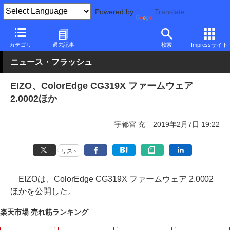
Powered by
Translate
PC Watch
半導体/周辺機器
モニター
EIZO
カテゴリ
過去記事
検索
Impressサイト
ニュース・フラッシュ
EIZO、ColorEdge CG319X ファームウェア
2.0002ほか
宇都宮 充
2019年2月7日 19:22
リスト
EIZOは、ColorEdge CG319X ファームウェア 2.0002
ほかを公開した。
楽天市場 売れ筋ランキング