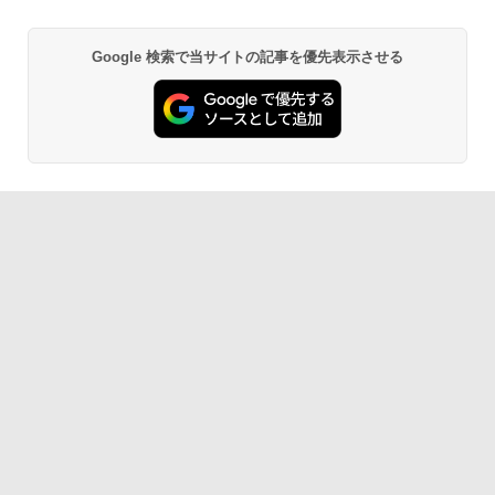
HDMI・VGA / WiFi / 超軽量モバイルノー
レビューCP1000
ト ・初期設定不要
￥13,280
Google 検索で当サイトの記事を優先表示させる
BRUCE WAYNE feat. Flo Milli, ATL Jacob
by Amazon 天然水 ラベルレス 500ml ×24本
薬屋のひとりごと 17巻 (デジタル版ビッグガ
￥14,800
[Explicit]
富士山の天然水 バナジウム含有 水 ミネラル
ンガンコミックス)
ウォーター ペットボトル 静岡県産 500ミリリ
ットル (Smart Basic)
￥250
￥770
￥1,380
BRUCE WAYNE feat. Flo Milli, ATL Jacob
異世界居酒屋「のぶ」(22) (角川コミックス・
[Explicit]
エース)
【Amazon.co.jp限定】 い・ろ・は・す 2L P
ET ラベルレス ×8本
￥250
￥832
￥1,112
On My Road (Stadium ver.)
ONE PIECE モノクロ版 115 (ジャンプコミッ
クスDIGITAL)
by Amazon 天然水ラベルレス 2L×9本
￥250
￥594
￥1,117
On My Road (Stadium ver.)
HUNTER×HUNTER モノクロ版 39 (ジャンプ