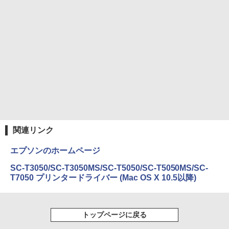
コミックスDIGITAL)
by Amazon 炭酸水 ラベルレス 500ml ×24本
強炭酸水 ペットボトル 500ミリリットル (Sm
￥250
art Basic)
￥572
￥1,625
BUGS LIFE
スーパーの裏でヤニ吸うふたり 9巻 (デジタル
版ビッグガンガンコミックス)
コカ・コーラ やかんの麦茶 from 爽健美茶 ラ
ベルレス 650mlPET×24本
￥250
￥810
￥2,009
関連リンク
エプソンのホームページ
SC-T3050/SC-T3050MS/SC-T5050/SC-T5050MS/SC-
T7050 プリンタードライバー (Mac OS X 10.5以降)
トップページに戻る