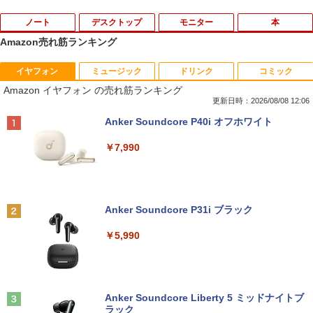
ノート
デスクトップ
モニター
本
Amazon売れ筋ランキング
イヤフォン
ミュージック
ドリンク
コミック
■新品■Panasonic Let's note CF-SZ5 C
【中古良品】【安心保証】PHILIPS 223V
月刊少女野崎くん（18）特装版 セレク
1
1
1
Amazon イヤフォン の売れ筋ランキング
F-SZ6 CF-SV1 CF-SV2 CF-SV7 CF-SV8
5L 21.5 インチフル HD 液晶モニター HD
ト小冊子「堀と鹿島編」付き （SEコミッ
CF-SV9 日本語キーボード
MI VGA 入力 角度調整可能
クスプレミアム） [ 椿いづみ ]
更新日時：2026/08/08 12:06
Anker Soundcore P40i オフホワイト
￥4,620
￥4,200
￥1,650
￥7,990
【期間限定破格金額！】新生活 新古品 W
【超特価】厳選大手メーカー 液晶モニタ
【 限定生産・特典つき 】YUZURU2027
2
2
2
in11搭載 パソコンノートパソコンoffice
ー シークレット 22-23型ワイド フルHD
羽生結弦カレンダー壁掛け版 [ 能登 直 ]
付き 初心者向けノートPC 初期設定済 1
（1920x1080） HDMI指定可 ノングレア
Anker Soundcore P31i ブラック
5.6型 インテル高速CPU ランダムで発送
EIZO IIYAMA 三菱 富士通 NEC IO-DATA
￥5,170
メモリ4GB～ 高速SSD1TB 最大 フルHD
Dell HP PHILIPS等 液晶ディスプレイ
￥5,990
Webカメラ zoom 軽量薄型 無線 型番更
【中古】
新で在庫処分
￥4,480
￥9,980
給与小六法 令和9年版 [ 一般財団法人
3
人事行政研究所 ]
Anker Soundcore Liberty 5 ミッドナイトブ
ラック