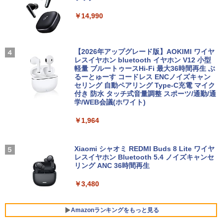
ASUS エイスース 液晶ディスプレイ Ey
￥11,000
3
【マラソンP5倍/10%オフクーポン】中古
e Care [ 21.45型 / フルHD(1920×1080) /
3
￥14,990
ノートパソコン Dell Latitude 7380 第6
ワイド ] ブラック VP227HF
世代 Core i5 メモリ8GB SSD128GB 12.
5インチフルHD Windows11 Pro カメラ
￥10,980
Bluetooth Wi-Fi 送料無料 保証付き
【3千円以上送料無料】タッチペンで音が
4
【2026年アップグレード版】AOKIMI ワイヤ
聞ける!はじめてずかん1000 英語つき／
レスイヤホン bluetooth イヤホン V12 小型
￥13,800
小学館辞典編集部
軽量 ブルートゥースHi-Fi 最大36時間再生 ぶ
【1,000円クーポン＋ポイント最大31.5%
4
るーとゅーす コードレス ENCノイズキャン
￥5,478
還元！】ゲーミングモニター 23.8インチ
セリング 自動ペアリング Type-C充電 マイク
フルHD(1920×1080) IPS 144Hz 103%sR
付き 防水 タッチ式音量調整 スポーツ/通勤/通
往復送料込！パソコンレンタルハイスペ
GB 1500:1コントラスト比 300cd 高色精
4
学/WEB会議(ホワイト)
ックモデルCore i7/16G/SSD/カメラ付き
度 低ブルーライト フリッカーフリー Ad
（4週間延長）【Office2024セット】イ
ative Sync対応HDMI1.4×2 DP1.2×1 3年
薬屋のひとりごと 17巻 【電子書籍】[ 日
5
￥1,964
ンストール済※この商品はレンタルで
保証 KTC H24B9S
向夏 ]
す。販売品ではありません。ご了承下さ
い。
￥11,979
￥770
Xiaomi シャオミ REDMI Buds 8 Lite ワイヤ
レスイヤホン Bluetooth 5.4 ノイズキャンセ
￥14,300
リング ANC 36時間再生
【公式店】 モニター 23.8インチ 144Hz
5
￥3,480
FHD pcモニター フリッカーレス FullHD
Panasonic Let's note CF-SZ6/12.1型F
ブルーライトカット ノングレア ディスプ
5
HD / 第7世代 Core i3-7100U /中古ノート
レイ HDMI 144hz pcモニター Adaptive-
パソコン win11 office付・整備済み品・
Sync ブラック MAXZEN MJM24IC01 M
Amazonランキングをもっと見る
メモリ8GB / 高速SSD搭載 / Webカメラ /
JM24IC02-F144 マクスゼン マクスゼン