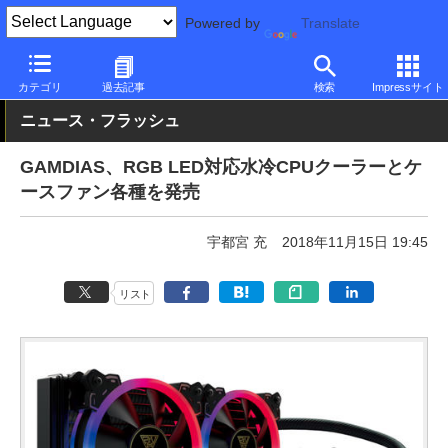
Powered by
Translate
PC Watch
半導体/周辺機器
自作PCパーツ
CPUクーラー
カテゴリ
過去記事
検索
Impressサイト
ニュース・フラッシュ
GAMDIAS、RGB LED対応水冷CPUクーラーとケ
ースファン各種を発売
宇都宮 充
2018年11月15日 19:45
リスト