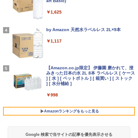
art Basic)
￥14,990
新古品ノートパソコン Intel Celeron Wi
で】 モニター 27インチ 100Hz FHD VA
3
ndows11 Pro WPS Office 2024付き メ
パネル スピーカー搭載 ブルーライト軽減
￥1,625
モリ6GB SSD256GB 14型 FHD Webカ
ノングレアタイプ 壁掛け対応 省スペース
メラ 軽量 モバイル ビジネス 在宅勤務 学
【全品最大2500円OFFクーポン】【第8
角度調整 高視野角 178° Adaptive-Sync
SWAN-白鳥ー完結記念プレミアムセット
3
4
生向け
世代 i7 高性能ビジネス PC】 Core i7 第
対応 MAXZEN MJM27CH02-F100
【2026年アップグレード版】AOKIMI ワイヤ
On My Road (Stadium ver.)
[ 有吉 京子 ]
8世代 Dell OptiPlex 3060 SFF Office付
レスイヤホン bluetooth イヤホン V12 小型
by Amazon 天然水ラベルレス 2L×9本
き Win11 メモリ16GB/32GB SSD256G
軽量 ブルートゥースHi-Fi 最大36時間再生 ぶ
￥19,800
￥13,980
￥250
￥21,534
B/512GB/1TB USB3.0 WIFI子機付 DVD
るーとゅーす コードレス ENCノイズキャン
￥1,117
HDMI DisplayPort 2画面出力 中古パソ
セリング 自動ペアリング Type-C充電 マイク
コン pc デスクトップPC 本体
付き 防水 タッチ式音量調整 スポーツ/通勤/通
学/WEB会議(ホワイト)
送料無料 2017年モデル lenovo ideaPad
モニター 21.5インチ/23.8インチ/27イン
Livly Island 公式ガイドブック4 心が重
4
4
5
￥41,999
C340-14IML Windows11 64bit タッチパ
チ フルhd 高画質 100Hz VA ノングレア
On My Road (Stadium ver.)
なるリヴリーの世界 [ ココネ株式会社 ]
￥1,964
ネル液晶 WEBカメラ HDMI 第8世代 Cor
非光沢 スピーカー内蔵 3年保証 ディスプ
【Amazon.co.jp限定】 伊藤園 磨かれて、澄
e i5 メモリー8GB 高速SSD256GB 無線L
レイ パソコンモニター PCモニター フル
みきった日本の水 2L 8本 ラベルレス [ ケース
￥250
￥3,080
AN A4サイズ 14インチ フルHD液晶 中古
ハイビジョン 21インチ 液晶モニター ア
] [ 水 ] [ ペットボトル ] [ 箱買い ] [ ストック
ノートパソコン 中古 パソコン【30日保
【マラソン値引中！国内組立の 新品】新
イリスオーヤマ DT-JF *
Xiaomi シャオミ REDMI Buds 8 Lite ワイヤ
] [ 水分補給 ]
4
証】
品 デスクトップPC デスクトップパソコ
レスイヤホン Bluetooth 5.4 ノイズキャンセ
ン ビジネス Ryzen5 5600GT Windows1
リング ANC 36時間再生
￥11,980
￥998
0 11 SSD256GB メモリ 16GB 1年保証
￥26,800
激安 ゲーム ゲーミングパソコン ゲーミ
￥3,480
ングPC マインクラフト ヴァロラント 原
Amazonランキングをもっと見る
神 eスポーツ おしゃれ 入門用 本体のみ
【2026年最新改良版・高級金属製】【タ
5
超得2,500円OFF&P2倍｜生活応援 パソ
ッチ選択】モバイルモニター 15.6インチ
5
￥62,795
コンバック付き｜Windows11正式対応｜
タッチパネル ワイヤレス接続 電池内蔵
中古 ノートパソコン Windows11 office
自立スタンド モバイルモニター スタンド
Google 検索で当サイトの記事を優先表示させる
薬屋のひとりごと 17巻 (デジタル版ビッグガ
付 13.3型｜Corei5 第8世代｜中古ノート
ゲーミングモニター 1080PフルHD 高画