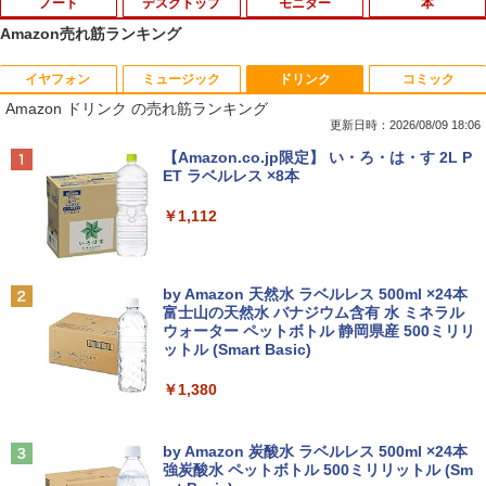
ノート
デスクトップ
モニター
本
Amazon売れ筋ランキング
イヤフォン
ミュージック
ドリンク
コミック
Amazon(アマゾン) タブレットPC New F
【★最大100%ポイント】【Win11正式対
【中古良品】【安心保証】Princeton 21.
おしりたんていファイル（既刊15巻）
1
1
1
1
Amazon ドリンク の売れ筋ランキング
ire Max 11(2023年発売) グレー B0B2SD
応】富士通 ESPRIMO D588/第8世代 Cor
5型ワイドカラー液晶ディスプレイ PTF
（0）
8BVX ［11型 /Wi-Fiモデル /ストレージ：
ei5/メモリ:8GB/16GB/32GB/SSD:256G
WDE-22W / PTFBDE-22W ブラック/ ホ
更新日時：2026/08/09 18:06
64GB］ B0B2SD8BVX [振込不可]
B/512GB/1TB/USB 3.1/DP/DisplayPort/
ワイト色 スピーカー搭載 プリンストン
￥19,800
Anker Soundcore P40i オフホワイト
BRUCE WAYNE feat. Flo Milli, ATL Jacob
【Amazon.co.jp限定】 い・ろ・は・す 2L P
DVI/Wi-fi/2画面出力/Windows11/Windo
[Explicit]
ET ラベルレス ×8本
ws10/Office/中古 デスクトップ デスクト
￥19,980
￥4,050
￥7,990
ップPC
￥250
￥1,112
￥29,800
[新品]ドラゴンボール[新書版/新装版](1-4
2
2巻 全巻) 全巻セット
【台数限定価格】＼ ★最大2000円OFF
【タッチ式選べる 携帯式】モバイルモニ
2
2
クーポン★／【楽天週間1位】中古 ノー
ター 14インチ フルHD IPSパネル 非光沢
Anker Soundcore P31i ブラック
BRUCE WAYNE feat. Flo Milli, ATL Jacob
by Amazon 天然水 ラベルレス 500ml ×24本
トパソコン/中古ノートpc/第8世代 office
タッチ式/非タッチ式選択可能 Type-C対
￥20,328
[Explicit]
富士山の天然水 バナジウム含有 水 ミネラル
付き/SSD 512GB メモリ16GB/Core i5
「3500U/4300Uより速い」 NiPoGi ミニ
応 HDMI VESA対応 モニター 持ち運び
2
ウォーター ペットボトル 静岡県産 500ミリリ
￥5,990
第8世代/ノートパソコン Windows11/お
pc Ryzen Embedded R2544初登場 8G
サブディスプレイ デュアルモニター テレ
ットル (Smart Basic)
￥250
まかせ パソコン/WIFI/激安パソコン/15.6
B+256GB 4TB拡張可 mini pc Windows
ワーク ミニPC対応 EVICIV
インチ 安い ノートPC
11 Pro 動作より高速 4K×3画面出力 ミニ
￥1,380
パソコン HDMI2.0+DP1.4 静音性 小型pc
￥11,999
ちいかわ なんか小さくてかわいいやつ
3
豊富な端子Type-C USB3.2 有線LAN WI
￥13,500
（7） （ワイドKC） [ ナガノ ]
FI5/BT4.2 省電力 オフィス/学習向け P2
Anker Soundcore Liberty 5 ミッドナイトブ
見知らぬ糸
ラック
by Amazon 炭酸水 ラベルレス 500ml ×24本
￥1,375
強炭酸水 ペットボトル 500ミリリットル (Sm
￥33,800
￥250
【期間限定5%OFFクーポン 8/12 10時ま
3