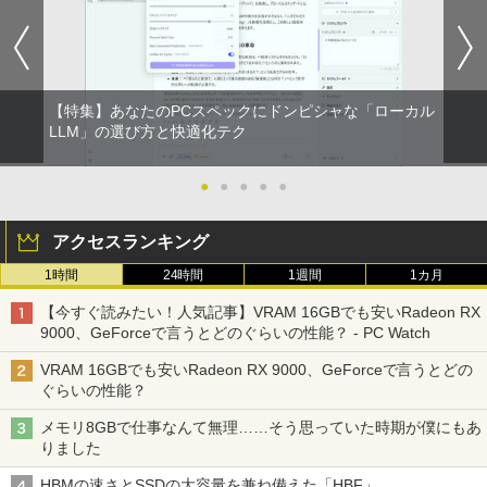
スーパーの裏でヤニ吸うふたり 9巻 (デジタル
版ビッグガンガンコミックス)
【特集】あなたのPCスペックにドンピシャな「ローカル
￥810
LLM」の選び方と快適化テク
●
●
●
●
●
アクセスランキング
1時間
24時間
1週間
1カ月
【今すぐ読みたい！人気記事】VRAM 16GBでも安いRadeon RX
9000、GeForceで言うとどのぐらいの性能？ - PC Watch
VRAM 16GBでも安いRadeon RX 9000、GeForceで言うとどの
ぐらいの性能？
メモリ8GBで仕事なんて無理……そう思っていた時期が僕にもあ
りました
HBMの速さとSSDの大容量を兼ね備えた「HBF」