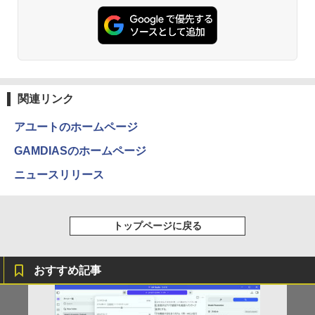
ンガンコミックス)
パソコン 軽量｜中古ノートパソコン 13
質 デュアルモニター サブモニター ポー
インチ｜中古PC B5サイズ｜ノートパソ
【公式・直販】デスクトップパソコン P
タブルモニター 選べる9パータン
5
コン 整備済み｜ノートパソコン
C 新品 Lenovo ThinkCentre neo 50q T
￥770
iny Gen 5 Core i5 メモリ 16GB SSD 25
￥14,580
6GB 512GB 選択可 Windows11 Home
￥27,800
Pro 選択可 Microsoft Office 2024搭載
可能 送料無料 1年 3年 保証 選択可【Nor
異世界居酒屋「のぶ」(22) (角川コミックス・
tonP】
エース)
関連リンク
￥134,800
￥832
アユートのホームページ
GAMDIASのホームページ
ONE PIECE モノクロ版 115 (ジャンプコミッ
ニュースリリース
クスDIGITAL)
￥594
トップページに戻る
HUNTER×HUNTER モノクロ版 39 (ジャンプ
おすすめ記事
コミックスDIGITAL)
￥572