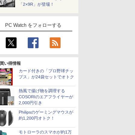
集 eスポーツ 初心者 一式 ゲーミング
「2×9R」が登場！
パソコン デスクトップパソコン
PC Watch をフォローする
7
8
9
10
買い得情報
ドライン
[新品][ライトノベル]死
【新品】 きみが死ぬま
杖と剣のウィストリア
ROCKIN'O
カード付きの「プロ野球チッ
 一般社団法
亡遊戯で飯を食う。
で恋をしたい 全巻 【特
（16） 【電子書籍】[
(ロッキン
プス」が24袋セットでオトク
 ]
(全10冊) 全巻セット
典付き】 1巻-9巻 +
大森藤ノ ]
ャパン) 20
side stories 全10冊 セ
￥7,788
￥7,876
￥594
￥1,080
ット 最新 【応援書店特
熱風で揚げ物を調理する
典ペーパー全8枚】 あ
COSORIのエアフライヤーが
おの なち 一迅社 百合
2,000円引き
姫コミックス きみ死ぬ
漫画 マンガ まんが 全
Philipsのゲーミングマウスが
巻セット 【送料無料】
約1,200円オトク！
モトローラのスマホが約1万