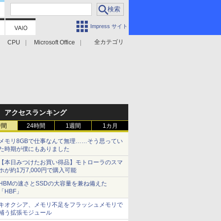
Impress サイト
全カテゴリ
CPU
Microsoft Office
アクセスランキング
時間
24時間
1週間
1カ月
メモリ8GBで仕事なんて無理……そう思ってい
た時期が僕にもありました
【本日みつけたお買い得品】モトローラのスマ
ホが約1万7,000円で購入可能
HBMの速さとSSDの大容量を兼ね備えた
「HBF」
キオクシア、メモリ不足をフラッシュメモリで
補う拡張モジュール