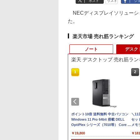
ポスト
リスト
シ
NECディスプレイソリューションズは、
た。
楽天市場 売れ筋ランキング
ノート
デスク
楽天 デスクトップ 売れ筋ラン
3
1
1
2
2
C
】DVDドライブつき ノートパソコン
LENOVO レノボ ThinkStation
【期間限定破格金
ポイント10倍 送料無料 中古パソコン
レビュー投稿 5年保
＼1
X
 おすすめ FMV Note A WA1-K2 【WEBオ
PGX(30KL0005JP)
額！】新生活 新古品
Windows 11 Pro 64bit 搭載 DELL
｜MS Office 2024 H
セット 
1
】15.6型 Windows11 Home
Win11搭載 パソコンノ
OptiPlex シリーズ（7010等） Core i7
搭載｜中古 ノートパ
メモリ
￥961,000
型
6GB SSD 512GB office 搭載モデル
ートパソコンoffice付
第3世代 3770 3.4G/メモリ
コン Windows11
デスク
￥9,980
￥19,800
￥19,800
￥181
画編
RK FMVWK2A155
き 初心者向けノート
8G/HDD500GB/DVD-ROM/激安セール
Office付｜スペック
IPS