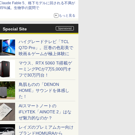
Claude Fable 5、格下モデルに回される不満が
85%減。生物学の質問で
もっと見る
Special Site
ハイグレードテレビ「TCL
Q7D Pro」。圧巻の色彩美で
映画＆ゲームが極上体験に
マウス、RTX 5060 Ti搭載ゲ
ーミングPCが7万5,000円オ
2
7
3
フで30万円台！
鳥肌ものの「DENON
HOME」サウンドを体感し
た！
AIスマートノートの
ンピューター G-TUNE E5-165 Core i7
 送料無料 中古パソコン
＼11日まで限定価格／ゲーミングPC
【最短翌日配送】DVDドライブつき ノートパ
LENOVO レノボ ThinkSta
iFLYTEK「AINOTE 2」はな
32GB SSD1TB GeForce RTX3060 15.6イ
Pro 64bit 搭載 DELL
セット 新品 RTX5060 Ryzen7 5700X
office付き 新品 おすすめ FMV Note A WA1-
PGX(30KL0005JP)
ぜ魅力的なのか？
5Hz Windows11Pro E5-165-ADLABW11
リーズ（7010等） Core i7
メモリ16GB SSD500GB Windows11
リジナルベースモデル】15.6型 Windows11 H
￥961,000
ン
 3.4G/メモリ
デスクトップPC モニター付き 23.8型
Ryzen5 メモリ16GB SSD 512GB office 
レイズのプレミアムカー向け
￥181,070
￥133,400
GB/DVD-ROM/激安セール
IPS 100Hz 1年保証 高性能 配信 動画編
FMVWK2A155_RK FMVWK2A155
ブランドHOMURAから