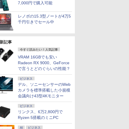
7,000円で購入可能
レノボの15.3型ノートが4万5
千円引きでセール中
新記事
今すぐ読みたい！人気記事
VRAM 16GBでも安い
Radeon RX 9000、GeForce
で言うとどのぐらいの性能？
ビジネス
デル、ソニーセンサーのWeb
カメラを標準搭載した小規模
会議向け43型4Kモニター
ビジネス
リンクス、6万2,800円で
Ryzen 5搭載のミニPC
AI
ビジネス