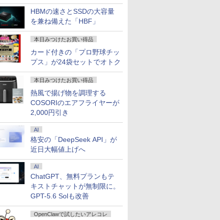
HBMの速さとSSDの大容量
を兼ね備えた「HBF」
本日みつけたお買い得品
カード付きの「プロ野球チッ
プス」が24袋セットでオトク
本日みつけたお買い得品
熱風で揚げ物を調理する
COSORIのエアフライヤーが
2,000円引き
AI
格安の「DeepSeek API」が
近日大幅値上げへ
AI
ChatGPT、無料プランもテ
キストチャットが無制限に。
GPT-5.6 Solも改善
OpenClawで試したいアレコレ