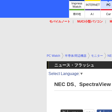
モバイルノート
NUC/小型パソコン
M
SSD
キーボード
マウス
PC Watch
半導体/周辺機器
モニター
NE
ニュース・フラッシュ
Select Language
▼
NEC DS、SpectraView I