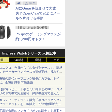
AI
ビジネス
AIにGmailを読ませて大丈
夫？OpenClawで安全にメー
ルを片付ける手順
本日みつけたお買い得品
Philipsのゲーミングマウスが
約1,200円オトク！
Impress Watchシリーズ 人気記事
時間
24時間
1週間
1カ月
ユニクロ、今日から「お盆特別セール」。涼感
シアサッカーワンピース待望値下げ、撥水ギア
ショーツは1990円に
東映の歴代オープニング映像がカプセルトイ
に。全5種で8月下旬発売
【家電レビュー】手ごわい雑草との戦い、コメ
リの草刈機で完全勝利 掃除機感覚で使えた
カルディ、オンライン限定「ネコバッグ＆タン
ブラーセット」を一般販売。7月の抽選販売の
当選無効分
手塚治虫氏のマンガ「リボンの騎士」を原案と