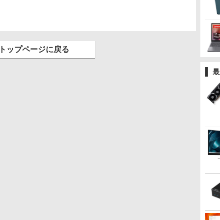
リング 自動ペアリン
グ Type-C充電 マイ
ク付き 防水 タッチ式
音量調整 スポーツ/通
勤/通学/WEB会議(ホ
ワイト)
トップページに戻る
最