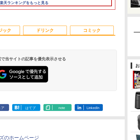
モリ
スポーツ 初心者 一式 ゲーミング
き / SSD 256GB / 8GB
12GB SSD256GB
WPS Office 13.3イン
楽天ランキングをもっと見る
コン デスクトップパソコン
16GB メモリ / 第8世代
Windows11 WPS
チ 中古パソコン ノー
D
第10世代 Corei5 ] 店長
Office付き 初期設定済
トパソコン Notebook
D
おまかせ 初期設定不要
み 15.6インチ フルHD
【中古】
ン
Office メーカーおまか
ノートPC 初心者 学生
3
3
4
4
5
5
6
中
せ 中古 パソコン 中古
在宅ワーク テンキー
ジック
ドリンク
コミック
pc
Wi-Fi Bluetooth HDMI
日本語キーボード 安い
 検索で当サイトの記事を優先表示させる
お
ク
く
【3Way接続 ワイヤレ
ふかふかダンジョン攻
Pixio ゲーミングモニ
アンダーニンジャ
パナソニック PT-
まったく新しいテクス
乳癌診療ガイ
で】
患
ス モバイルモニター】
略記〜俺の異世界転生
ター 27インチ WQHD
（18） 【電子書籍】[
VMZ51J 液晶プロジェ
ト分析の教科書 [ 阿部
2026年版 [
 ]
ワイヤレスモニター
冒険譚〜/ 20 【電子書
ホワイト 180hz
花沢健吾 ]
クター
幸大 ]
人 日本乳癌学会
Hz
15.6インチ フルHD
籍】[ KAKERU ]
PX278WAVE 白 Fast
￥19,999
￥792
￥27,500
￥792
￥345,800
￥2,200
￥7,700
100%sRGB IPSパネル
IPSパネル ブルー ピン
.
Anker Soundcore
On My Road
by Amazon 天然水
ONE PIECE モノクロ
【2026年アップグレ
On My Road
by Amazon 炭酸水
HUNTER×HUNTER
Xiaomi シャオミ
BUGS LIFE
コカ・コーラ やかんの
スーパーの裏でヤニ吸
ワイヤレス/Type-
ク ゲーム モニター
Liberty 5 ミッドナイ
(Stadium ver.)
ラベルレス 2L×9本
版 115 (ジャンプコミ
ード版】AOKIMI ワ
(Stadium ver.)
ラベルレス 500ml
モノクロ版 39 (ジャ
REDMI Buds 8 Lite ワ
麦茶 from 爽健美茶 ラ
うふたり 9巻 (デジタル
 フ
C/HDMI 3Way接続
HDR 新品 1ms 非光沢
￥250
トブラック
ックスDIGITAL)
イヤレスイヤホン
×24本 強炭酸水 ペッ
ンプコミックス
イヤレスイヤホン
ベルレス
版ビッグガンガンコミ
ー
7.4V バッテリー内蔵 最
ブルーライト軽減
￥250
￥1,117
￥250
ェア
はてブ
note
LinkedIn
水
bluetooth イヤホン
トボトル 500ミリリ
DIGITAL)
Bluetooth 5.4 ノイズ
650mlPET×24本
ックス)
ー
大5H駆動 充電式 VESA
VESA 壁掛け pcモニタ
￥14,990
￥594
￥1,964
￥1,625
￥572
￥3,480
￥2,009
￥810
V12 小型軽量 ブルー
ットル (Smart
キャンセリング ANC
EN
対応 出張 テレワーク
ー 液晶 ディスプレイ
トゥースHi-Fi 最大
Basic)
36時間再生
在宅勤務 UPERFECT
テレワーク ピクシオ
36時間再生 ぶるーと
公式 【最大5年保証付
ゅーす コードレス
き】
ENCノイズキャンセ
ンズのホームページ