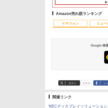
グ
PC 初期設定済 15.6型
Core i5 第7世代 メ
集 e
インテル高速CPU ラン
8GB 大容量 HDD
パソ
ダムで発送 メモリ4GB
500GB テンキー DV
～ 高速SSD1TB 最大
ドライブ搭載 CD DV
Amazon売れ筋ランキング
フルHD Webカメラ
再生可｜中古パソコ
10
1
1
2
2
zoom 軽量薄型 無線 型
中古ノートパソコン 
イヤフォン
ミュー
番更新で在庫処分
古PC オフィス搭載
Google
剣のウィストリア
ROCKIN'ON JAPAN
引き出し付きモニター
ドラえもん はじめての
【期間限定10%OFF
フルカラーでやさし
6） 【電子書籍】[
(ロッキング・オン・ジ
台(NM01 ミドルブラウ
国語辞典 第2版 [ 小学
ーポン 8/12 10時ま
わかる！ 肩関節疾
藤ノ ]
ャパン) 2026年 10月号
ン) 【玄関先迄納品】
館 国語辞典編集部 ]
ゲーミングモニター
の理学療法 [ 山本宣幸
ニトリ
24.5インチ FHD 240
4
￥1,080
￥2,990
￥2,090
￥12,980
￥7,150
1ms Fast IPSパネル
Anker Soundcore
BRUCE WAYNE feat.
【Amazon.co.jp限
薬屋のひとりごと 17
Anker Soundcore
BRUCE WAYNE feat
by Amazon 天然水
異世界居酒屋「の
HDMI2.0×1 DP1.4×1
P40i オフホワイト
Flo Milli, ATL Jacob
定】 い・ろ・は・す
巻 (デジタル版ビッグ
P31i ブラック
Flo Milli, ATL Jacob
ラベルレス 500ml
ぶ」(22) (角川コミッ
Adaptive Sync対応
[Explicit]
2L PET ラベルレス
ガンガンコミックス)
[Explicit]
×24本 富士山の天然
クス・エース)
リッカーフリー ブル
￥7,990
￥5,990
ポスト
リスト
シ
×8本
水 バナジウム含有 
ライトカット モニタ
￥250
￥1,112
￥770
￥250
￥1,380
￥832
ミネラルウォーター
ディスプレイ MAXZ
ペットボトル 静岡県
MGM25IC04-F240
産 500ミリリットル
関連リンク
(Smart Basic)
NECディスプレイソリューショ