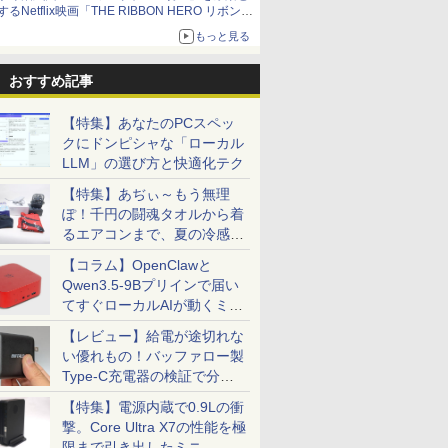
するNetflix映画「THE RIBBON HERO リボンヒ
ーロー」本日配信開始
もっと見る
おすすめ記事
【特集】あなたのPCスペッ
クにドンピシャな「ローカル
LLM」の選び方と快適化テク
【特集】あぢぃ～もう無理
ぽ！千円の闘魂タオルから着
るエアコンまで、夏の冷感グ
ッズ一挙紹介
【コラム】OpenClawと
Qwen3.5-9Bプリインで届い
てすぐローカルAIが動くミニ
PC「SER9 Pro」
【レビュー】給電が途切れな
い優れもの！バッファロー製
Type-C充電器の検証で分か
ったこと
【特集】電源内蔵で0.9Lの衝
撃。Core Ultra X7の性能を極
限まで引き出したミニ