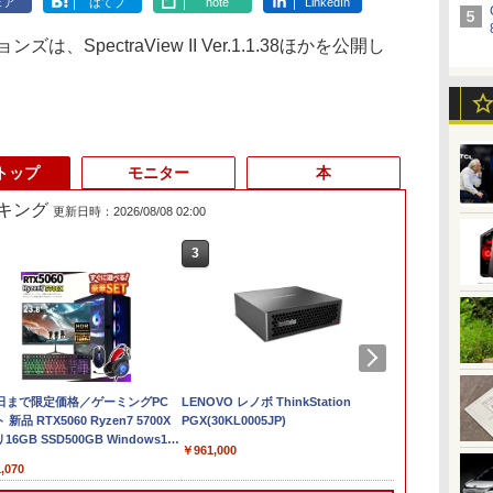
ェア
はてブ
note
LinkedIn
SpectraView II Ver.1.1.38ほかを公開し
トップ
モニター
本
キング
更新日時：2026/08/08 02:00
3
4
3
5
6
1
証
1日まで限定価格／ゲーミングPC
【ポイント10倍！】
＼11日まで限定価格／
LENOVO レノボ ThinkStation
FUJITSU LIFEBOOK
【中古】 マウスコ
ポイント10倍
&B
新品 RTX5060 Ryzen7 5700X
【Win11正式対応】中
【楽天1位】ノートパ
PGX(30KL0005JP)
S937 Core i5 20GB 新
12700H メモリ
Windows 11 
ソ
16GB SSD500GB Windows11
古 ノートパソコン 13.3
ソコン 新品 福袋 6点セ
品SSD2TB スーパーマ
ンチ WQHD 16
OptiPlex シ
￥961,000
トップPC モニター付き 23.8型
インチ A4サイズ [
ット Intel Pentium
ルチ 無線LAN フルHD
ノートパソコ
第3世代 3770
,070
￥23,700
￥30,800
￥75,800
￥99,000
￥19,800
 100Hz 1年保証 高性能 配信 動画編
Windows11 / Office付
GOLD 6500Y メモリ
Windows10 64bit
8G/HDD500