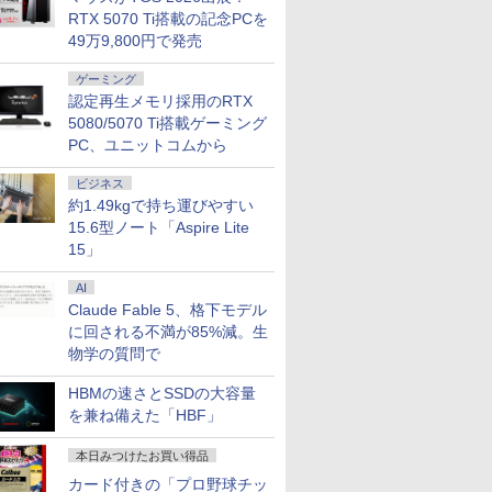
RTX 5070 Ti搭載の記念PCを
49万9,800円で発売
ゲーミング
認定再生メモリ採用のRTX
5080/5070 Ti搭載ゲーミング
PC、ユニットコムから
ビジネス
約1.49kgで持ち運びやすい
15.6型ノート「Aspire Lite
15」
AI
Claude Fable 5、格下モデル
に回される不満が85%減。生
物学の質問で
HBMの速さとSSDの大容量
を兼ね備えた「HBF」
本日みつけたお買い得品
カード付きの「プロ野球チッ