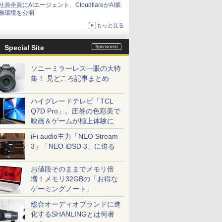
社員全員にAIエージェント、CloudflareがAI業
務環境を公開
もっと見る
Special Site
ソニーミラーレス一眼の大特
集！ 見どころ記事まとめ
ハイグレードテレビ「TCL
Q7D Pro」。圧巻の色彩美で
映画＆ゲームが極上体験に
7
7
7
8
8
8
9
9
9
10
10
10
iFi audio主力「NEO Stream
3」「NEO iDSD 3」に迫る
お値段そのままでメモリ倍
増！メモリ32GBの「お得な
ゲーミングノート」
40,000円クーポン】【国内生産・公式】 新品 NEC デスクトップパソコン office付き LAVIE D
ール期間
データ機
【楽天1位常連・超800
【楽天1位常連】【新
ミウラ折り小冊子付
【1,000円クーポン＋ポ
【大特価】中古
糖尿病専門医研修ガイ
【公式限定2年保証】
中古ノートパソコン
不安通貨 貯金や投資
KOORUI
【全品最大2
DIME (ダイ
 Home Core Ultra 9-285 メモリ 64GB 可能 SSD 1TB 可能 1年保証 送料無料 【NortonP】
総合オーディオブランドに進
倍】中古ノ
DBX PC
ith
冠獲得】黒/白 モニタ
品】 2026年最新モデル
き 宇宙兄弟（46）特
イント最大31.5%還
Panasonic Let's note
ドブック 改訂第10版
モニター 27インチ フ
Lenovo ThinkPad T14
で消えない「お金の不
ーミング液
クーポン】
11月号 [雑
第11世代
 23.8型
EL ]
ー 21.5 / 23.8 / 24.5 /
ノートパソコン パソコ
装版 （講談社キャラク
元！】モニター 27イン
CF-LV1 CF-
日本糖尿病学会専門医
ルhd 高画質 100Hz VA
第10世代 Core i5
安」を最新科学で解決
レイ(24型/F
ラ内蔵】 Pa
踊る大捜査
化するSHANLINGとは何者
リ16GB
ド液晶
27型 240Hz/200Hz
ン JIS 日本語キーボー
ターズA） [ 小山 宙哉 ]
チ 液晶ディスプレイ
LV1UDLAS Core i5
取得のための研修必携
ノングレア 非光沢 ス
Windows11 Pro
幸福学・行動経済学・
IPS/WQHD
Let's not