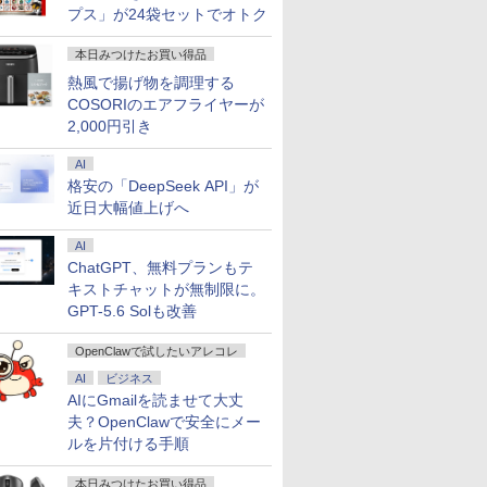
プス」が24袋セットでオトク
本日みつけたお買い得品
熱風で揚げ物を調理する
COSORIのエアフライヤーが
2,000円引き
AI
格安の「DeepSeek API」が
近日大幅値上げへ
AI
ChatGPT、無料プランもテ
キストチャットが無制限に。
GPT-5.6 Solも改善
OpenClawで試したいアレコレ
AI
ビジネス
AIにGmailを読ませて大丈
夫？OpenClawで安全にメー
ルを片付ける手順
本日みつけたお買い得品