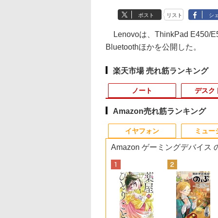
ポスト
リスト
シ
Lenovoは、ThinkPad E450/E
Bluetoothほかを公開した。
楽天市場 売れ筋ランキング
ノート
デスク
Amazon売れ筋ランキング
10
10
10
1
1
1
1
2
2
2
2
イヤフォン
ミュー
Amazon ゲーミングデバイス
ン office付き LAVIE Direct DT
式限定2年保証】
ノートパソコン
通貨 貯金や投資
KOORUI｜クールイ ゲ
【全品最大2500円OFF
DIME (ダイム) 2026年
【★最大100%ポイン
【期間限定10％OFF】
DELL デル E2318H
ブラッククローバー 38
DELL/デル OPTIPLE
【期間限定10%OFF
キングダム 80 （ヤ
【中古】 店長セレ
能 1年保証 送料無料 【NortonP】
ター 27インチ フ
ovo ThinkPad T14
えない「お金の不
ーミング液晶ディスプ
クーポン】【Webカメ
11月号 [雑誌] 【特集:
ト】【大特価!訳あり!】
【12GB+256GB】
LED液晶モニター 23イ
【電子書籍】[ 田畠裕
7090 SFF【第11世代
ーポン 8/12 10時ま
グジャンプコミック
おまかせA4ノート
 高画質 100Hz VA
世代 Core i5
を最新科学で解決
レイ(24型/Fast
ラ内蔵】 Panasonic
踊る大捜査線】
富士通 LIFEBOOK
【楽天1位連続受賞】
ンチワイド ブラック
基 ]
Core i7-11700/メモリ
モニター 21.5型 液
ス） [ 原 泰久 ]
コン Windows10 
グレア 非光沢 ス
dows11 Pro
学・行動経済学・
IPS/WQHD
Let's note CF-LX6 無
A576/第6世代 Core i3/
NIPOGI mini pc Intel
1920×1080 （フル
16GB/M.2 SSD
ィスプレイ ベゼル 
軽ノートPC