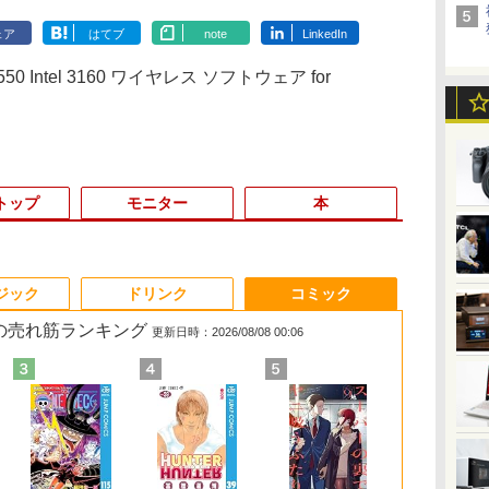
ェア
はてブ
note
LinkedIn
550 Intel 3160 ワイヤレス ソフトウェア for
トップ
モニター
本
6
3
3
3
3
4
4
4
4
5
5
5
5
6
6
6
ジック
ドリンク
コミック
 の売れ筋ランキング
更新日時：2026/08/08 00:06
【P10倍】&【
X
ク
ン
クト
【エントリーでポイン
【楽天1位!1,600円OFF
【いたわりセット付
【★最大100%ポイン
【ポイント10倍】美品
【中古】DELL
＼メーカー5年保証／
コミック版はだしのゲ
【正規永久版Office付
レビュー投稿 5年保証
液晶モニター 23.8型
魔王城の料理番 〜コワ
【マラソンセ
アイ・オー・
MAZZEL 1st
Windows 11
で】
パソ
ト100％還元のチャン
クーポン 8/4 20:00-
き】1年をおいしくすこ
ト】Windows XP おま
HP 400 G6 SF 9世代
Inspiron 15
【最短即日発送】【新
ン（全10巻セット）
き】ミニpc ゲーミング
｜MS Office 2024
Dell ディスプレイ Pro
モテ魔族ばかりだけ
中ポイント5
器 LCD-A241
photobook w
晶デ
お気
ス】GMKtec M8 ミニ
8/11 01:59】Xiaomi
やかに過ごす養生手帳
かせ 高性能 Core i5 高
Core i5 9500 メモリ
3000(3580)
品】モニター 21.5イン
AMD Ryzen5 7430U ミ
H&B 搭載｜中古 ノー
24 純正モニター VESA
ど、ホワイトな職場で
ートパソコン 
用LCDモニター
ZEAL [ MAZZ
￥308,300
￥8,800
ディ
PC【AMD Ryzen 5
Monitor A24i 2026 デ
2027 （インプレス手帳
速 SSD128GB メモリ
8GB 16GB 32GB 新品
【Celeron4205U 4G
チモニター ディスプレ
ニpc 新版小型ゲーミン
トパソコン
対応 リフレッシュレー
す〜 6巻 【電子書
Core i5 メモ
フルHD ワイ