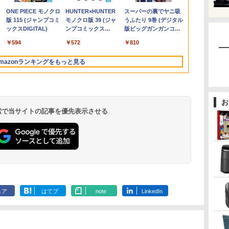
￥78,248
￥12,580
￥3,080
￥15,800
￥36,740
￥15,980
￥12,800
￥79,980
￥19,800
￥13,999
￥792
￥29,980
￥14,430
￥4,950
線
ー
モ
PRO 6650H 16GB
ィスプレイ 1080P 23.8
2027） [ 久保奈穂実 ]
4GB 15.6インチ 大画
M.2SSD256GB 512GB
1T(HDD) WiFi
イ PCモニター ASUS
グpc 最大4.3GHz
Windows11 Office付
ト 100Hz HDMI
籍】[ ワイエム系 ]
M.2 SSD256G
ADSパネル採
.
Anker Soundcore
On My Road
by Amazon 天然水
ONE PIECE モノクロ
【2026年アップグレ
On My Road
by Amazon 炭酸水
HUNTER×HUNTER
Xiaomi シャオミ
BUGS LIFE
コカ・コーラ やかんの
スーパーの裏でヤニ吸
中
フ
 液
512GB】4.5GHz 6コア
インチ 144Hzリフレッ
面 DVDドライブ 無線
office付き デスクトッ
15LCD(1366x768)】
液晶ディスプレイ
6C12T DDR4 16GB
｜スペック Core i5 第7
DisplayPort VGA モニ
ンチ フルHD
ク【5年保証
Liberty 5 ミッドナイ
(Stadium ver.)
ラベルレス 2L×9本
版 115 (ジャンプコミ
ード版】AOKIMI ワ
(Stadium ver.)
ラベルレス 500ml
モノクロ版 39 (ジャ
REDMI Buds 8 Lite ワ
麦茶 from 爽健美茶 ラ
うふたり 9巻 (デジタル
ート
12スレッド OCuLink
シュレート sRGB99%
LAN 新品マウス付き
プパソコン 中古パソコ
【千葉】保証期間1ヶ
VP229HFZ 22型
512GB SSD ミニpc
世代 メモリ 8GB 大容
ター 液晶 液晶モニタ
ア Webカメラ
￥250
トブラック
ックスDIGITAL)
イヤレスイヤホン
×24本 強炭酸水 ペッ
ンプコミックス
イヤレスイヤホン
ベルレス
版ビッグガンガンコミ
チ
イブ
Windows11 Pro
1670万色 300nits ΔE＜
Office追加可 中古PC
ン PC Windows11 pro
月【ランクA】
1920×1080 応答速度
mini pc 4K@60Hz 3画
量 HDD 500GB テンキ
ー 液晶ディスプレイ
LAN Wi-Fi Bl
￥250
￥1,117
￥250
水
bluetooth イヤホン
トボトル 500ミリリ
DIGITAL)
Bluetooth 5.4 ノイズ
650mlPET×24本
ックス)
ル
LPDDR5 6400MT/s
1 低ブルーライト 大画
ノートパソコン 安心保
Win11 3画面 PC 800
1ms リフレッシュレー
面同時出力 小型pc 静音
ー DVDドライブ搭載
フルHD IPS デル
Windows11
￥14,990
￥594
￥2,599
￥1,625
￥572
￥3,480
￥2,009
￥810
V12 小型軽量 ブルー
ットル (Smart
キャンセリング ANC
パネ
ソコ
16T増設 3画面
面 TÜV認証 目にやさし
証
600 G5 G4 モニタ セッ
ト100Hz IPSパネル 液
高速 WiFi 6 BT5.2
CD DVD 再生可｜中古
E2425HM 23.8インチ
dynabook G
トゥースHi-Fi 最大
Basic)
36時間再生
ノン
2.5GbpsLAN
い 調整可能なスタンド
ト オフィス 2024 搭載
晶モニター 5年保証付
USB3.2×6/HDMI2.0/Type-
パソコン 中古ノートパ
パソコンモニター 新品
期設定済 す
mazonランキングをもっと見る
36時間再生 ぶるーと
Bluetooth5.2 WiFi
VESA
選択可 8世代 10世代
き 動画閲覧 仕事 在宅
C Win11Pro
ソコン 中古PC オフィ
90日保証 送
ゅーす コードレス
HDMI 省エネ ゲーミン
DELL 1311a
楽天ランキング4冠
ス搭載
ENCノイズキャンセ
グpc みにpc minipc
リング 自動ペアリン
8K コンパクト
グ Type-C充電 マイ
お
ク付き 防水 タッチ式
 検索で当サイトの記事を優先表示させる
音量調整 スポーツ/通
勤/通学/WEB会議
6.0(オフホワイト)
ェア
はてブ
note
LinkedIn