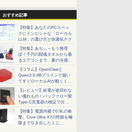
おすすめ記事
【特集】あなたのPCスペッ
クにドンピシャな「ローカル
LLM」の選び方と快適化テク
【特集】あぢぃ～もう無理
ぽ！千円の闘魂タオルから着
るエアコンまで、夏の冷感グ
ッズ一挙紹介
【コラム】OpenClawと
Qwen3.5-9Bプリインで届い
てすぐローカルAIが動くミニ
PC「SER9 Pro」
【レビュー】給電が途切れな
い優れもの！バッファロー製
Type-C充電器の検証で分か
ったこと
【特集】電源内蔵で0.9Lの衝
撃。Core Ultra X7の性能を極
限まで引き出したミニ
PC「GPD BOX」