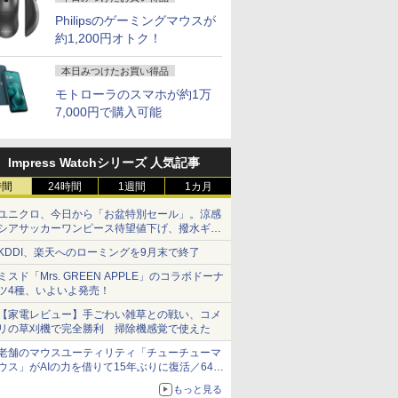
Philipsのゲーミングマウスが
約1,200円オトク！
本日みつけたお買い得品
モトローラのスマホが約1万
7,000円で購入可能
Impress Watchシリーズ 人気記事
時間
24時間
1週間
1カ月
ユニクロ、今日から「お盆特別セール」。涼感
シアサッカーワンピース待望値下げ、撥水ギア
ショーツは1990円に
KDDI、楽天へのローミングを9月末で終了
ミスド「Mrs. GREEN APPLE」のコラボドーナ
ツ4種、いよいよ発売！
【家電レビュー】手ごわい雑草との戦い、コメ
リの草刈機で完全勝利 掃除機感覚で使えた
老舗のマウスユーティリティ「チューチューマ
ウス」がAIの力を借りて15年ぶりに復活／64bit
化、Windows 10/11、「Chrome」も走り回
もっと見る
る。復活記念で2026年末まで500円