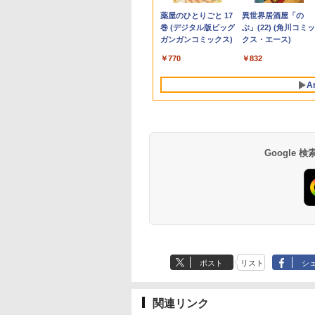
,490
,980
760
￥19,980
￥34,999
￥1,300
￥8,999
￥39,980
￥4,980
￥594
￥54,000
￥9,480
￥770
￥11,800
カー内蔵 3年保証
ice 2024付き メモ
学が突き止めた
2560×1440/180Hz/1ms)
線マウス パソコンバッ
メモ
N5030動作より安定
HD）IPSパネル LEDバ
256GB/Win11Pro/無
スプレイ 液晶モニタ
SSD120GB以上 メ
Anker Soundcore
BRUCE WAYNE feat.
【Amazon.co.jp限
薬屋のひとりごと 17
Anker Soundcore
BRUCE WAYNE feat
by Amazon 天然水
異世界居酒屋「の
スプレイ パソコン
6GB
しいお金との向き
(ブラック) G2421V
グ PCスタンド 高性能
リ:4GB/SSD:128GB/15.6
4C/4T 最大3.1GHz
ックライト付 非光沢 ノ
LAN/DVD-RW/DP】
PCモニター 壁掛け 
リ4GB Celeron搭載
P40i オフホワイト
Flo Milli, ATL Jacob
定】 い・ろ・は・す
巻 (デジタル版ビッグ
P31i ホワイト
Flo Milli, ATL Jacob
ラベルレス 500ml
ぶ」(22) (角川コミッ
ター PCモニター
D512GB/1TB選択可
方」 [ 櫻井かすみ
第7世代 Core i5 メモリ
型液晶/USB
Win11 Pro SSD ミニパ
ングレア 液晶ディスプ
古/送料無料 ※沖縄、
リッカーレス
晶15インチ 中古ノ
[Explicit]
2L PET ラベルレス
ガンガンコミックス)
[Explicit]
×24本 富士山の天然
クス・エース)
ハイビジョン 液晶
型 軽量 モバイル ビ
8GB SSD512GB 14イ
3.0/VGA/HDMI/DVD/Office/
ソコン USB3.2×4 3画
レイ ディスプレイポー
離島を除く
FreeSync 21.5イン
パソコン DVDドラ
￥7,990
￥5,990
×8本
水 バナジウム含有 
ー DT-JF * 安心
ス 在宅勤務 学生
ンチ フルHD Office付
中古パソコン ノートパ
面 4K 高速2.4G/5GWi-
ト VGA VESA準拠【中
角度調節 FullHD ブ
(内蔵or外付) WPS
￥250
￥1,112
￥770
￥250
￥1,380
￥832
ミネラルウォーター
保証対象 [安心延
き Windows11 HDMI
ソコン Windows11
Fi BT4.2 ミニPC ミニ
古】
ーライトカット VA
Office付き 中古パ
ペットボトル 静岡県
証対象]
USB3.0 DVD 中古PC
Windows10
パソコン minipc
ル VESAフル FHD
ン
A
産 500ミリリットル
中古ノートパソコン中
グレア MAXZEN
(Smart Basic)
古ノートパソコン
JM22CH02
Google
ポスト
リスト
シ
関連リンク