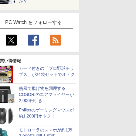
か？
￥11,999
￥33,680
￥2,139
￥16,979
￥34,800
￥9,680
￥19,490
￥34,980
￥1,760
￥19,980
￥34,999
￥1,300
B 13.3イ
用 ブラッ
/180Hz/165Hz/100Hz
ド 第14世代CPU搭載
WQHD(2560×1440)
1145G7 第11世代CPU
ガイド [ 日本糖尿病学
ピーカー内蔵 3年保証
Office 2024付き メモ
心理学が突き止めた
2560×1440
線マウス 
 ノングレ
】
ゲーミングモニター
Windows11 第13世代
144Hz VAパネル ブル
メモリ16GB
会 ]
ディスプレイ パソコン
リ16GB
「正しいお金との向き
(ブラック) 
グ PCスタ
 無線
1ms応答 pcモニター
CPU搭載 14.1/15.6イン
ーライト軽減
SSD256GB 14インチ
モニター PCモニター
SSD512GB/1TB選択可
合い方」 [ 櫻井かすみ
第7世代 Co
uetooth
パソコン モニター 非
チワイド液晶 フルHD
FreeSync & G-Sync
フルHD Windows11
フルハイビジョン 液晶
14型 軽量 モバイル ビ
]
8GB SSD5
PC Watch をフォローする
 東芝
光沢 スピーカー内蔵
cpu N95/N5095/N3450
サポート オフィス＆カ
Home 1年保証 Bラン
モニター DT-JF * 安心
ジネス 在宅勤務 学生
ンチ フルHD
83/HS 初
HDR/Freesync/VESA
メモリ 8GB 12GB
ジュアルゲーミング対
ク ノートパソコン
延長保証対象 [安心延
向け
き Window
ぐ使える
cocopar HG-238
16GB 32GB SSD
応 129%sRGB 高色域
【CA】 レッツノート
長保証対象]
USB3.0 
料無料
128GB 256GB 512GB
対応 KTC H27T27S
ノートpc 中古ノートパ
中古ノート
1TB USB3.0 初期設定
ソコン 中古PC win11
古ノートパ
済
14インチノートパソコ
ン中古
買い得情報
カード付きの「プロ野球チッ
プス」が24袋セットでオトク
熱風で揚げ物を調理する
COSORIのエアフライヤーが
2,000円引き
Philipsのゲーミングマウスが
約1,200円オトク！
モトローラのスマホが約1万