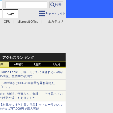
Impress サイト
全カテゴリ
CPU
Microsoft Office
アクセスランキング
時間
24時間
1週間
1カ月
Claude Fable 5、格下モデルに回される不満が
85%減。生物学の質問で
HBMの速さとSSDの大容量を兼ね備えた
「HBF」
メモリ8GBで仕事なんて無理……そう思ってい
た時期が僕にもありました
【本日みつけたお買い得品】モトローラのスマ
ホが約1万7,000円で購入可能