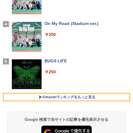
￥14,990
液晶モニター Dell Pro 22モニター E222
3
5HM 21.5型 フルHD リフレッシュレート
100Hz VESA 対応 HDMI DisplayPort VG
MS Office 2024 H&B 搭載｜14型 WEB
A モニター 液晶 液晶モニター 液晶ディ
3
カメラ 指紋認証 搭載モデル｜中古 ノー
スプレイ デル 21.5インチ パソコンモニ
【2026年アップグレード版】AOKIMI ワイヤ
On My Road (Stadium ver.)
かみさまキツネとサラリーマン 4 絵本
4
トパソコン Windows11 Office 付き｜D
ター 新品
レスイヤホン bluetooth イヤホン V12 小型
付き特装版 [ ヤシン ]
ell Latitude 5400｜Core i5 第8世代 以
軽量 ブルートゥースHi-Fi 最大36時間再生 ぶ
￥250
降 1.60GHz 4コア 8スレッド メモリ 8G
るーとゅーす コードレス ENCノイズキャン
￥12,100
￥2,970
B SSD 256GB｜中古パソコン 中古ノー
セリング 自動ペアリング Type-C充電 マイク
トパソコン 中古PC ノートPC
付き 防水 タッチ式音量調整 スポーツ/通勤/通
学/WEB会議(ホワイト)
￥29,800
マウスコンピューター 15．6型 IPS方式
BUGS LIFE
4
￥1,964
フルHD モバイルモニター iiyama ブラッ
改訂第11版 救急救命士標準テキスト [ 救
5
ク P1671HSC-B1J [P1671HSCB1J]【R
急救命士標準テキスト編集委員会 ]
￥250
NH】
DELL Latitude 5590 (Win11x64) 中古 C
Xiaomi シャオミ REDMI Buds 8 Lite ワイヤ
4
￥20,900
ore i7-1.9GHz(8650U)/メモリ16GB/SSD
レスイヤホン Bluetooth 5.4 ノイズキャンセ
￥15,000
512GB/フルHD15.6インチ/MX130 [B:良
リング ANC 36時間再生
品] 2018年頃購入
Amazonランキングをもっと見る
￥3,480
￥33,000
【縦画面対応/スピーカー内蔵】 Dell Pro
5
24 液晶モニター E2425HSM 23.8型 フル
HD IPS リフレッシュレート 100Hz VES
Google 検索で当サイトの記事を優先表示させる
【Amazon.co.jp限定】 い・ろ・は・す 2L P
薬屋のひとりごと 17巻 (デジタル版ビッグガ
A 対応 スピーカー HDMI DisplayPort V
ET ラベルレス ×8本
ンガンコミックス)
15.6型 ノートパソコン フルHD Lenovo
GA モニター 液晶 液晶モニター 液晶ディ
5