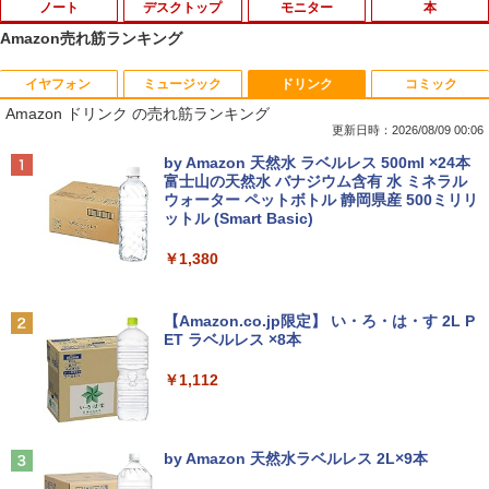
ノート
デスクトップ
モニター
本
Amazon売れ筋ランキング
イヤフォン
ミュージック
ドリンク
コミック
【期間限定破格金額！】新生活 新古品 W
【お買い物マラソ開催中！P最大31.5%還
魔王城の料理番 〜コワモテ魔族ばかりだ
1
1
1
Amazon ドリンク の売れ筋ランキング
in11搭載 パソコンノートパソコンoffice
元】五年保証 白 モバイルモニター 15.6
けど、ホワイトな職場です〜 6巻 【電
付き 初心者向けノートPC 初期設定済 1
インチ FHD 1920×1080 1080P Fast IPS
子書籍】[ ワイエム系 ]
更新日時：2026/08/09 00:06
5.6型 インテル高速CPU ランダムで発送
パネル PU保護カバー付き 非光沢 1200:1
Anker Soundcore P42i (Bluetooth 6.1)【完
BRUCE WAYNE feat. Flo Milli, ATL Jacob
by Amazon 天然水 ラベルレス 500ml ×24本
メモリ4GB～ 高速SSD1TB 最大 フルHD
高コントラスト 超軽量 640g スピーカー
￥792
全ワイヤレスイヤホン/ウルトラノイズキャン
[Explicit]
富士山の天然水 バナジウム含有 水 ミネラル
Webカメラ zoom 軽量薄型 無線 型番更
内蔵 Type-C/HDMI 接続 PS5/Switch/PC/
セリング 3.5 / マルチポイント接続 / 最大40時
ウォーター ペットボトル 静岡県産 500ミリリ
新で在庫処分
スマホ対応 MFP156T1F
間再生 / コンパクト形状/持ち運びに便利 / IP5
ットル (Smart Basic)
￥250
5 防塵防水位規格/PSE技術基準適合】パープ
￥12,980
￥8,999
【送料無料】現代法律実務の諸問題 令和
2
ル
￥1,380
7年度研修版／日本弁護士連合会
￥9,990
BRUCE WAYNE feat. Flo Milli, ATL Jacob
￥8,030
[Explicit]
【Amazon.co.jp限定】 い・ろ・は・す 2L P
NEC VKL24X-4 15.6インチ Core i3 メモ
Yoothi 互換品 液晶 13.3インチ Lenovo
2
2
ET ラベルレス ×8本
リ8GB SSD 256GB Office付き Webカメ
ThinkPad L13 Gen 3 21B3 21B4 21B9
Anker Soundcore P31i ピンク
￥250
ラ テンキー Windows11 ノートパソコン
21BA 対応 1920x1200 WUXGA IPS LED
￥1,112
中古パソコン
LCD 液晶ディスプレイ 修理交換用液晶
￥5,990
パネル
【3千円以上送料無料】就業規則の法律実
3
￥14,800
務／石嵜信憲／平井彩
見知らぬ糸
￥9,800
by Amazon 天然水ラベルレス 2L×9本
￥8,140
￥250