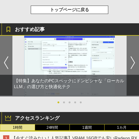
トップページに戻る
おすすめ記事
【特集】あなたのPCスペックにドンピシャな「ローカル
LLM」の選び方と快適化テク
●
●
●
●
●
アクセスランキング
1時間
24時間
1週間
1カ月
【今すぐ読みたい！人気記事】VRAM 16GBでも安いRadeon RX