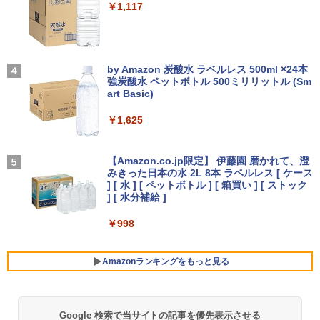
Anker Soundcore Liberty 5 ディープブルー
￥1,117
【★最大100%ポイント】【フルHD×WE
3
Bカメラ】東芝 G83/第8世代 Core i5/メ
【楽天1位 10.5/11インチ 小型 軽量】モ
3
￥14,990
モリ:8GB/16GB/SSD:256GB/512GB/1T
バイルモニター 10.5インチ 11インチ フ
B/13.3型液晶/Wi-fi/Bluetooth/USB3.1/T
ルHD 1080P 100%sRGB 400cd/m? 光沢
ちいかわ なんか小さくてかわいいやつ
4
ype-C/HDMI/中古PC 中古ノートパソコ
IPS パネル 色鮮やか 265g 超軽量 Type-
On My Road (Stadium ver.)
（4）なんか小さくてためになる豆本付き
ン Windows11 Win11正式対応
C対応 miniHDMI モニター 持ち運び サブ
by Amazon 炭酸水 ラベルレス 500ml ×24本
特装版 （プレミアムKC） [ ナガノ ]
ディスプレイ ミニPC対応 3年保証 EVICI
強炭酸水 ペットボトル 500ミリリットル (Sm
￥250
V
art Basic)
【2026年アップグレード版】AOKIMI ワイヤ
￥26,800
￥2,420
レスイヤホン bluetooth イヤホン V12 小型
軽量 ブルートゥースHi-Fi 最大36時間再生 ぶ
￥10,999
￥1,625
るーとゅーす コードレス ENCノイズキャン
セリング 自動ペアリング Type-C充電 マイク
HP ProBook 450 G6 15.6型大画面フルH
On My Road (Stadium ver.)
【最大3％OFF】 【中古】 送料無料 ワイ
4
5
付き 防水 タッチ式音量調整 スポーツ/通勤/通
D テンキー 8世代Core i5-8265U NVMeS
ド版 俺たちのフィールド 全18巻 村枝賢
【Amazon.co.jp限定】 伊藤園 磨かれて、澄
学/WEB会議(ホワイト)
SD512GB メモリ16GB Webカメラ内蔵
【期間限定5%OFFクーポン 8/12 10時ま
一 中古コミック 漫画 全巻セット マンガ
みきった日本の水 2L 8本 ラベルレス [ ケース
4
￥250
Type-C 指紋認証 HDMI Office Windows
で】 ゲーミングモニター モニター 24.5
【中古】
] [ 水 ] [ ペットボトル ] [ 箱買い ] [ ストック
￥1,964
11 送料無料 中古ノートパソコン
インチ 24インチ 180Hz 180hz FHD フリ
] [ 水分補給 ]
ッカーレス 24.5型 FullHD ブルーライト
￥8,700
カット ノングレア HDMI Adaptive-Sync
￥39,600
￥998
ブラック MAXZEN MGM25IC03 マクス
Xiaomi シャオミ REDMI Buds 8 Lite ワイヤ
ゼン
レスイヤホン Bluetooth 5.4 ノイズキャンセ
リング ANC 36時間再生
Amazonランキングをもっと見る
￥11,980
【ランキング1位！】新品 ノートパソコ
5
ン VETESA Intel Celeron 6500Y メモリ
￥3,480
ー:8GB SSD:1TB最大 15.6インチ 15.6型
フルHD液晶 テンキー付き 日本語キーボ
Google 検索で当サイトの記事を優先表示させる
薬屋のひとりごと 17巻 (デジタル版ビッグガ