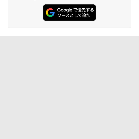
ードwindows11搭載 office2024付き 初
【16%OFF！8/11 1:59まで】AOPEN ゲ
5
ンガンコミックス)
期設定済 IPS広視野角 無線機能 超軽量 P
ーミングモニター 23.8インチ IPS フル
C パソコン テレワーク応援
HD 非光沢 200Hz (144Hz 165Hz 対応) 0.
5ms sRGB 99% AMD FreeSync Premiu
￥770
m HDR10 HDMI 2.0 DisplayPort 1.2 ス
￥45,980
ピーカー・ヘッドフォン端子搭載 ゼロフ
レーム スピーカー搭載 VESA 24KG3YX1
bmipx
異世界居酒屋「のぶ」(22) (角川コミックス・
エース)
￥14,980
￥832
ONE PIECE モノクロ版 115 (ジャンプコミッ
クスDIGITAL)
￥594
HUNTER×HUNTER モノクロ版 39 (ジャンプ
コミックスDIGITAL)
￥572