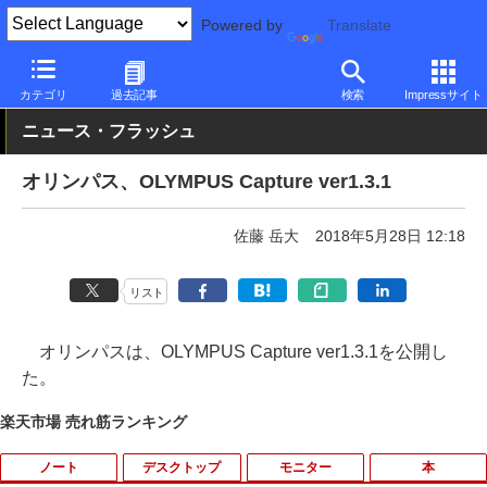
Powered by
Translate
PC Watch
半導体/周辺機器
その他
カテゴリ
過去記事
検索
Impressサイト
ニュース・フラッシュ
オリンパス、OLYMPUS Capture ver1.3.1
佐藤 岳大
2018年5月28日 12:18
リスト
オリンパスは、OLYMPUS Capture ver1.3.1を公開し
た。
楽天市場 売れ筋ランキング
ノート
デスクトップ
モニター
本