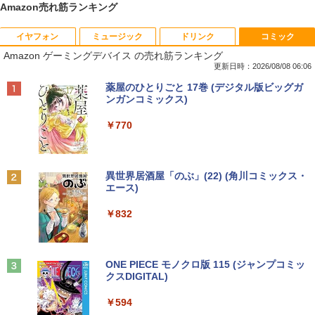
Amazon売れ筋ランキング
イヤフォン
ミュージック
ドリンク
コミック
妹は知っている（8） 【電子限定特典つ
1
Amazon ゲーミングデバイス の売れ筋ランキング
き】 【電子書籍】[ 雁木万里 ]
更新日時：2026/08/08 06:06
￥792
Anker Soundcore P40i オフホワイト
BRUCE WAYNE feat. Flo Milli, ATL Jacob
【Amazon.co.jp限定】 い・ろ・は・す 2L P
薬屋のひとりごと 17巻 (デジタル版ビッグガ
[Explicit]
ET ラベルレス ×8本
ンガンコミックス)
￥7,990
￥250
￥1,112
￥770
信じていた仲間達にダンジョン奥地で殺
2
されかけたがギフト『無限ガチャ』でレ
ベル9999の仲間達を手に入れて元パーテ
Anker Soundcore P31i ブラック
BRUCE WAYNE feat. Flo Milli, ATL Jacob
by Amazon 天然水 ラベルレス 500ml ×24本
異世界居酒屋「のぶ」(22) (角川コミックス・
ィーメンバーと世界に復讐＆『ざま
[Explicit]
富士山の天然水 バナジウム含有 水 ミネラル
エース)
ぁ！』します！【電子書籍】
ウォーター ペットボトル 静岡県産 500ミリリ
￥5,990
ットル (Smart Basic)
￥250
￥832
￥792
￥1,380
Anker Soundcore Liberty 5 ミッドナイトブ
On My Road (Stadium ver.)
ONE PIECE モノクロ版 115 (ジャンプコミッ
バムとケロのデイブック Bam and Ker
3
ラック
クスDIGITAL)
by Amazon 天然水ラベルレス 2L×9本
o Day Book [ 島田ゆか ]
￥250
￥14,990
￥594
￥1,117
￥4,950