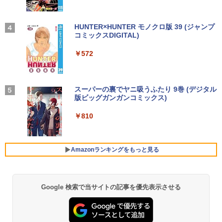
【2026年アップグレード版】AOKIMI ワイヤ
On My Road (Stadium ver.)
HUNTER×HUNTER モノクロ版 39 (ジャンプ
レスイヤホン bluetooth イヤホン V12 小型
コミックスDIGITAL)
by Amazon 炭酸水 ラベルレス 500ml ×24本
転生したら第七王子だったので、気まま
4
軽量 ブルートゥースHi-Fi 最大36時間再生 ぶ
強炭酸水 ペットボトル 500ミリリットル (Sm
に魔術を極めます（24） 【電子書籍】[
￥250
るーとゅーす コードレス ENCノイズキャン
art Basic)
石沢庸介 ]
￥572
セリング 自動ペアリング Type-C充電 マイク
付き 防水 タッチ式音量調整 スポーツ/通勤/通
￥1,625
￥825
学/WEB会議(ホワイト)
BUGS LIFE
スーパーの裏でヤニ吸うふたり 9巻 (デジタル
￥1,964
版ビッグガンガンコミックス)
コカ・コーラ やかんの麦茶 from 爽健美茶 ラ
タッチペンで音が聞ける！はじめてずか
ベルレス 650mlPET×24本
￥250
5
ん1000 英語つき [ 小学館 ]
￥810
Xiaomi シャオミ REDMI Buds 8 Lite ワイヤ
￥2,009
レスイヤホン Bluetooth 5.4 ノイズキャンセ
￥5,478
リング ANC 36時間再生
Amazonランキングをもっと見る
￥3,480
Google 検索で当サイトの記事を優先表示させる