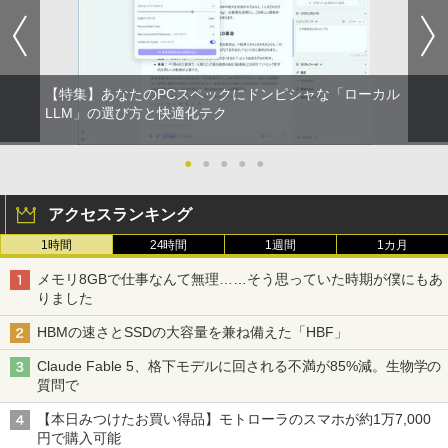
【特集】あなたのPCスペックにドンピシャな「ローカル
LLM」の選び方と快適化テク
●
●
●
●
●
アクセスランキング
1時間
24時間
1週間
1カ月
メモリ8GBで仕事なんて無理……そう思っていた時期が僕にもあ
りました
HBMの速さとSSDの大容量を兼ね備えた「HBF」
Claude Fable 5、格下モデルに回される不満が85%減。生物学の
質問で
【本日みつけたお買い得品】モトローラのスマホが約1万7,000
円で購入可能