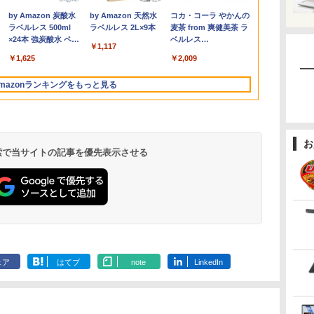
800
￥29,800
￥8,490
￥792
￥9,980
￥29,800
￥31,702
￥59,800
￥124,801
￥9,999
￥2,640
￥159,800
￥39,600
￥12,630
￥6,600
バ
i5 第8世代 HP Prodesk 400 G5
Office搭載
1920×1080 1080P Fast
1920*1080 ポータブル
BR1104FTA-
HDD 1TB Quadro P2200 ワークステ
Windows 11 Home、
レア 非光沢 1080Pフル
A15 FA506N
返品 送料無
ウトレット】
.
Anker Soundcore
On My Road
by Amazon 炭酸水
【2026年アップグレ
On My Road
by Amazon 天然水
Xiaomi シャオミ
BUGS LIFE
コカ・コーラ やかんの
B
 デスクトップ 中古パソコン
Celeron/Atom/Pentium
IPS パネル 非光沢
モニター IPS液晶パネル
NS0097XA
ーション エイチピー
Ryzen5、16GBメモ
HD コスパ 高画質 デュ
コン 中古パ
Liberty 5 ミッドナイ
(Stadium ver.)
ラベルレス 500ml
ード版】AOKIMI ワ
(Stadium ver.)
ラベルレス 2L×9本
REDMI Buds 8 Lite ワ
麦茶 from 爽健美茶 ラ
D
ス
dows11 Pro pc デスクトップPC
Gold メモリ8GB/16GB
1000:1 高コントラスト
ブルーカット 自立スタ
Windows11 Pro
リ、512GB SSD、
アルモニター サブモニ
コン デスクト
￥250
トブラック
×24本 強炭酸水 ペッ
イヤレスイヤホン
イヤレスイヤホン
ベルレス
選
ポ
SSD128GB/256GB/512GB
超軽量 600g スピーカ
ンド VESA スピーカ内
Education N150 メモ
Office付き、ルナグレ
ター ポータブルモニタ
OFFICE付き
￥250
￥250
￥1,117
水
トボトル 500ミリリ
bluetooth イヤホン
Bluetooth 5.4 ノイズ
650mlPET×24本
ー内蔵 Type-C/HDMI
蔵 USBType-C ミニ
リ8GB UFS128GB
ー 送料無料
ー ゲーミングモニター
￥14,990
￥1,625
￥1,964
￥2,980
￥2,009
ットル (Smart
V12 小型軽量 ブルー
キャンセリング ANC
接続 PS5/Switch/PC/
HDMI Sw-
11.6インチ タッチ対応
【NortonP】
リモートワーク IPS
Basic)
トゥースHi-Fi 最大
36時間再生
パ
スマホ対応
itch/PS3/PS4/PS5/Xbox/PC/
メーカー再生品Sラン
Tpye-C/mini HDMI pc
mazonランキングをもっと見る
36時間再生 ぶるーと
スマホ/Macなど対応
ク
ミニPC iPhone対応
ゅーす コードレス
料
ENCノイズキャンセ
リング 自動ペアリン
グ Type-C充電 マイ
お
ク付き 防水 タッチ式
 検索で当サイトの記事を優先表示させる
音量調整 スポーツ/通
勤/通学/WEB会議(ホ
ワイト)
ONE PIECE モノクロ
HUNTER×HUNTER
スーパーの裏でヤニ吸
版 115 (ジャンプコミ
モノクロ版 39 (ジャ
うふたり 9巻 (デジタル
ックスDIGITAL)
ンプコミックス
版ビッグガンガンコミ
ェア
はてブ
note
LinkedIn
DIGITAL)
ックス)
￥594
￥572
￥810