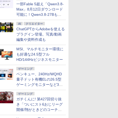
一部Fable 5超え「Qwen3.8-
Max」8月12日ダウンロード
可能に！Qwen3.8-27Bも順
次
AI
クリエイター
ChatGPTからAdobeを使える
プラグイン登場。写真/動画
編集や資料作成も
MSI、マルチモニター環境に
も好適な24.5型フル
HD/144Hzビジネスモニター
ゲーミング
ベンキュー、240Hz/WQHD
量子ドット有機ELの26.5型
ゲーミングモニターなど3機
種
ゲーミング
ガチくんに! 第427回切り抜
き「ついにスト6おじリーグ
開催/翔がときどのコーチ就
任など」