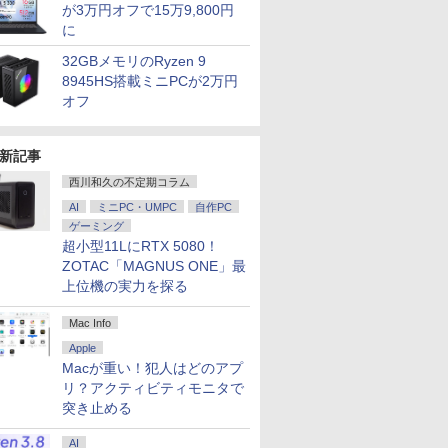
が3万円オフで15万9,800円
に
32GBメモリのRyzen 9
8945HS搭載ミニPCが2万円
オフ
新記事
西川和久の不定期コラム
AI
ミニPC・UMPC
自作PC
ゲーミング
超小型11LにRTX 5080！
ZOTAC「MAGNUS ONE」最
上位機の実力を探る
Mac Info
Apple
Macが重い！犯人はどのアプ
リ？アクティビティモニタで
突き止める
AI