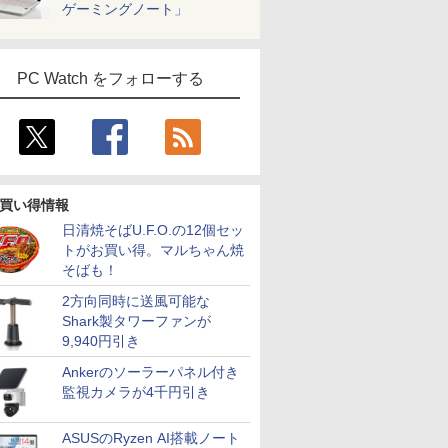
￥12,980
￥11,000
ゲーミングノート」
￥34,800
￥13,980
￥924
￥164,780
￥13,999
￥792
￥59,800
￥15,800
￥792
CQ-R7R3050WPS
料 中古デスクトップパソ
シュレート 100Hz 3年
Corei5 第8世代 HP Prodesk 400 G5
(ブラック) 241S9A/11
モバイルディスプレイ
HDD 1TB Quadro P22
Care VA27
ソコン デスクトップパソ
保証 HDMI VGA FHD
SF デスクトップ 中古パソコン
FHD 1920*1080 非光沢
ーション エイチピー
フルHD(192
ップ PC ミニPC
9U5C1AA#ABJ ブルー
Windows11 Pro pc デスクトップPC
A+スクリーン IPS液晶
ワイド /120
ライト軽減 モニター
パネル 薄型 軽量
PC Watch をフォローする
エイチピー 23.8 23.8型
USBType-C miniHDMI
23.8インチFHD
カバースタンド付き
PS4/PS5/Switch/PC/Mac
など対応 Ingnok yn02b
買い得情報
日清焼そばU.F.O.の12個セッ
トがお買い得。マルちゃん焼
そばも！
2方向同時に送風可能な
Shark製タワーファンが
9,940円引き
Ankerのソーラーパネル付き
監視カメラが4千円引き
ASUSのRyzen AI搭載ノート