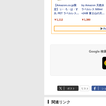
999
2
￥59,800
￥15,800
￥792
￥18,980
￥39,600
￥2,980
￥1,155
￥26,990
￥4,980
￥792
￥34,
5
イルディスプレイ
HDD 1TB Quadro P2200 ワークステ
Care VA279HG [27型 /
リ16GB SSD1TB 15.6
返品 送料無料 中古デスクトップパソ
VGA / DVI ケーブル付
第10世代Core i5-
HD）IPSパネル LED
Core
Anker Soundcore
BRUCE WAYNE feat.
【Amazon.co.jp限
Anker Soundcore
BRUCE WAYNE feat
by Amazon 天然水
1920*1080 非光沢
ーション エイチピー
フルHD(1920×1080) /
型 Bluetooth 無線
コン 中古パソコン デスクトップパソ
き サブモニター 監視
10210u/ メモリ 16G
ックライト付 非光沢
SF
P40i オフホワイト
Flo Milli, ATL Jacob
定】 い・ろ・は・す
P31i ブラック
Flo Milli, ATL Jacob
ラベルレス 500ml
C
クリーン IPS液晶
ワイド /120Hz]
LAN USB3.0 テンキー
コン デスクトップ PC ミニPC
用 ケーブル付き 動作
8GB 選択可/ 爆速SS
ノングレア 液晶ディ
Win
[Explicit]
2L PET ラベルレス
[Explicit]
×24本 富士山の天然
ル 薄型 軽量
軽量 モバイル ビジネ
OFFICE付き
確認済み 30日保証 送
1TB 512GB 256GB 
プレイ ディスプレイ
￥7,990
￥5,990
×8本
水 バナジウム含有 
ype-C miniHDMI
ス 在宅勤務 学生向け
料無料
択可/ カメラ/ 無線Wi-
ート VGA VESA準拠
￥250
￥1,112
￥250
￥1,380
ミネラルウォーター
ースタンド付き
Fi6/ Office付き/
【中古】
ペットボトル 静岡県
PS5/Switch/PC/Mac
Win11【中古ノート
A
産 500ミリリットル
応 Ingnok yn02b
ソコン 中古パソコン
(Smart Basic)
中古PC】税込送料無
即日発送
Google
薬屋のひとりごと 17
異世界居酒屋「の
巻 (デジタル版ビッグ
ぶ」(22) (角川コミッ
ガンガンコミックス)
クス・エース)
ポスト
リスト
シ
￥770
￥832
関連リンク