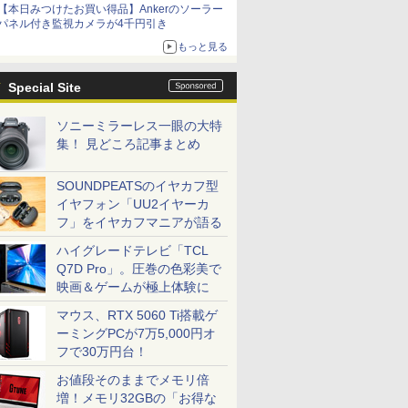
【本日みつけたお買い得品】Ankerのソーラー
パネル付き監視カメラが4千円引き
もっと見る
Special Site
ソニーミラーレス一眼の大特
集！ 見どころ記事まとめ
SOUNDPEATSのイヤカフ型
イヤフォン「UU2イヤーカ
フ」をイヤカフマニアが語る
7
7
2
8
8
7
9
9
3
10
10
ハイグレードテレビ「TCL
Q7D Pro」。圧巻の色彩美で
映画＆ゲームが極上体験に
マウス、RTX 5060 Ti搭載ゲ
ーミングPCが7万5,000円オ
フで30万円台！
ーポン配布セール】 1/21新発売 ゲーミングノ
5倍+最大10%OFFクーポ
XZEN
ズ 39号
【100Hz/3年保証】液
名言セラピー復刊セッ
【ポイント2倍&1500円オフ】【マウス
Philips｜フィリップス
この素晴らしい世界に
富士通｜FUJITSU ノートパソコン A53-K3(16
楽天1位★マラソン限定
時間停止勇者（22）
【エントリーでポイント10
【エントリ
ギルティサ
 3050 Ryzen 7 170 メモリ 16GB SSD
HP ELITEDESK 800
Q180-
における
晶モニター 23.8インチ
ト5点（ブックカバー付
＋キーボード付属】デスクトップパソ
液晶ディスプレイ(23.8
祝福を！(23) 【電子書
型/Windows11/Office/Core i5 1335U/メモリ 
P2倍【クーポン利用で
【電子書籍】[ 光永康
ンク】中古 デスクトップ PC
額ポイント還
（21） 【
お値段そのままでメモリ倍
インチ 144Hz Webカメラ WiFi LAN
56GB メモリ16GB Core
[27型 液
認定基準
HP Series 3 Pro 324pv
き） [ ひすいこたろう ]
コン 中古 パソコン Microsoft Office付
型/IPS/FullHD
籍】[ 渡 真仁 ]
256GB/DVD)ファインシルバー Note A ス
実質10,999円】モバイ
則 ]
Tower G4 Win11 Pro Xeo
まで】 AS
山本やみー 
増！メモリ32GBの「お得な
 日本語キーボード PC ASUS TUF Gaming
s 11 Pro 中古 アウトレット
] 【ア
VAモニター リフレッ
き ストレージ 最大1TB メモリ32GB
1920×1080/75Hz/4ms)
トPC FMVA53K3SA
ルモニター 15.6インチ
コア メモリ32GB SSD 512
ース PCモ