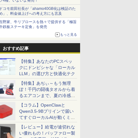
ツ4種、いよいよ発売！
ドコモ前田社長が「ahamo40GB化は検証のた
め」、料金値上げへの考え方にも言及
吉野家、牛リブロースを熱々で提供する「極旨
牛鉄板ステーキ定食」を発売
もっと見る
おすすめ記事
【特集】あなたのPCスペッ
クにドンピシャな「ローカル
LLM」の選び方と快適化テク
【特集】あぢぃ～もう無理
ぽ！千円の闘魂タオルから着
るエアコンまで、夏の冷感グ
ッズ一挙紹介
【コラム】OpenClawと
Qwen3.5-9Bプリインで届い
てすぐローカルAIが動くミニ
PC「SER9 Pro」
【レビュー】給電が途切れな
い優れもの！バッファロー製