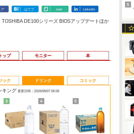
ェア
はてブ
note
LinkedIn
F、TOSHIBA DE100シリーズ BIOSアップデートほか
トップ
モニター
本
3
3
3
4
4
4
3
5
5
5
6
1
6
6
ジック
ドリンク
コミック
ランキング
更新日時：2026/08/07 06:06
6
女
イント2倍&1500円オフ】【マウス
2026年NEW｜VETESA
【500円クーポン＋ポ
アンダーニンジャ
【最強配送対応で最短
【期間限定 ポイント
[新品]角川まんが学習
【エントリーでポイント10倍】 【Bラ
NEC公式店 ノートパソ
【楽天1位！保護レザ
日向坂46 藤嶌果歩 1st
【8/4-11ク
【期間限定P1
【再生品】 MA
別冊判例タイム
イ
【電
ーボード付属】デスクトップパソ
正規店 商品を自由選択
イント最大31.5%還
（18） 【電子書籍】[
翌日到着!!】 モバイル
UP＆クーポン配布】
まんが人物伝シリーズ
ンク】中古 デスクトップ PC HP Z2
コン LAVIE Direct N15
ーケース付き】【タッ
写真集 果実の歩幅 [ 藤
ートパソコン RTX
ン】 【3年保証】
MGM27CH01-
民事交通訴訟
古 パソコン Microsoft Office付
新品 ノートパソコン 14
元！】モバイルモニタ
花沢健吾 ]
モニター 15.6インチ モ
ASUS BR1104F 2in1
(全29冊) 全巻セット
Tower G4 Win11 Pro Xeon E-2244G 4
Slim 楽天限定モデル
チ選択】 モバイルモニ
嶌 果歩 ]
512GB 15.6
G6 DM SSD2
WH ホワイト 
過失相殺率の
能
トレージ 最大1TB メモリ32GB
型/15.6型 Windows11
ー 15.6 インチ FHD
バイルディスプレイ
ノートパソコン
コア メモリ32GB SSD 512GB NVMe
国内生産・新品
ター 15.6インチ ノング
Windows11
i3 Window
晶ディスプレイ
〔全訂6版〕