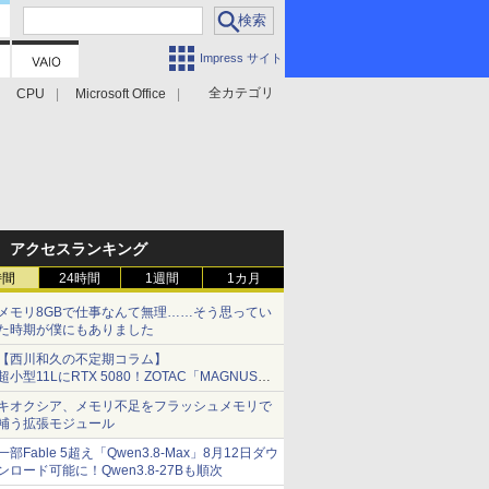
Impress サイト
全カテゴリ
CPU
Microsoft Office
アクセスランキング
時間
24時間
1週間
1カ月
メモリ8GBで仕事なんて無理……そう思ってい
た時期が僕にもありました
【西川和久の不定期コラム】
超小型11LにRTX 5080！ZOTAC「MAGNUS
ONE」最上位機の実力を探る
キオクシア、メモリ不足をフラッシュメモリで
補う拡張モジュール
一部Fable 5超え「Qwen3.8-Max」8月12日ダウ
ンロード可能に！Qwen3.8-27Bも順次