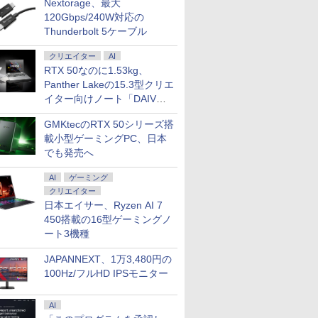
Nextorage、最大
120Gbps/240W対応の
Thunderbolt 5ケーブル
クリエイター
AI
RTX 50なのに1.53kg、
Panther Lakeの15.3型クリエ
イター向けノート「DAIV
Z5」
GMKtecのRTX 50シリーズ搭
載小型ゲーミングPC、日本
でも発売へ
AI
ゲーミング
クリエイター
日本エイサー、Ryzen AI 7
450搭載の16型ゲーミングノ
ート3機種
JAPANNEXT、1万3,480円の
100Hz/フルHD IPSモニター
AI