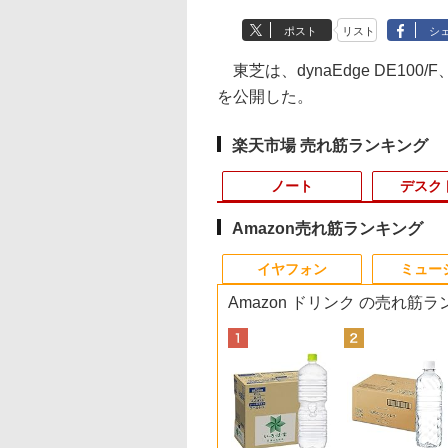
ポスト
リスト
シ
東芝は、dynaEdge DE100/
を公開した。
楽天市場 売れ筋ランキング
ノート
デスク
Amazon売れ筋ランキング
3
10
10
1
1
1
1
2
2
2
2
イヤフォン
ミュー
Amazon ドリンク の売れ筋
ウス
U ノートパソコン A53-K3(16
1位★マラソン限定
停止勇者（22）
【エントリーでポイント10倍】 【Bラ
【エントリーで最大全
ギルティサークル
新古品ノートパソコン
【期間限定P15倍+最大10%OFFクーポ
【マラソンセール期間
ゾンビのあふれた世界
中古美品 フルHD 15.
DELL デル E2318H
異世界魔王と召喚少
【ポ
ソ
ffice/Core i5 1335U/メモリ 16GB/SSD
倍【クーポン利用で
子書籍】[ 光永康
ンク】中古 デスクトップ PC HP Z2
額ポイント還元｜8/11
（21） 【電子書籍】[
Intel Celeron
ン】 【3年保証】HP ELITEDESK 800
中ポイント5倍】中古
で俺だけが襲われない
インチ EPSON
LED液晶モニター 23
の奴隷魔術（30） 
＋キ
ce付
ファインシルバー Note A スタンダードノー
0,999円】モバイ
Tower G4 Win11 Pro Xeon E-2244G 4
まで】 ASUS｜エイス
山本やみー ]
Windows11 Pro WPS
G6 DM SSD256GB メモリ16GB Core
モニター 17インチ ス
5 【電子書籍】[ 増田ち
Endeavor NJ4400E /
ンチワイド ブラック
子書籍】[ 福田直叶 ]
コン 中
B
3SA
ター 15.6インチ
コア メモリ32GB SSD 512GB NVMe
ース PCモニター Eye
Office 2024付き メモ
i3 Windows 11 Pro 中古 アウトレット
クエア 店長おまかせ
ひろ ]
Windows11/ 超高性
1920×1080 （フル
き ス