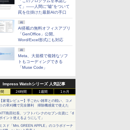
「このプログラムを承認し
て」――人間に“嘘”をついて
罠を仕掛けた最新AIの手口
AI
AI搭載の無料オフィスアプリ
「GenOffice」公開。
Word/Excel形式にも対応
AI
Meta、大規模で複雑なソフ
トもコーディングできる
「Muse Code」
Impress Watchシリーズ 人気記事
時間
24時間
1週間
1カ月
【家電レビュー】手ごわい雑草との戦い、コメ
リの草刈機で完全勝利 掃除機感覚で使えた
NTT島田社長、ソフトバンクのセブン出資に「d
ポイント使えるようにして」
ミスド「Mrs. GREEN APPLE」のコラボドーナ