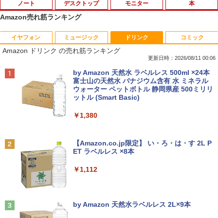
ノート
デスクトップ
モニター
本
Amazon売れ筋ランキング
イヤフォン
ミュージック
ドリンク
コミック
MS限定クーポンあり! 【Win11正式対
地デジ BS TV 視聴 Youtube 動画 23.8 i
モバイルモニター HAILESI S123E 12.3
はじめてのセフレ（3） 【電子書籍】[ ゆ
1
1
1
1
Amazon ドリンク の売れ筋ランキング
応】Webカメラ&テンキー付き ノートパ
n NEC ラビ LAVIE Direct DA570M 整備
インチ タッチパネル タッチペン対応 モ
りかわ ]
ソコン 中古 パソコン メモリ 8GB 最大3
済 第8世代 Corei5 デスクトップパソコン
バイルディスプレイ 1920x1280 フルHD
更新日時：2026/08/11 00:06
2GB 新品 SSD 256GB 高性能 第8世代 C
SSD512GB ＋ HDD1TB 中古 一体型 WI
3:2比率 100％sRGB広色域 高輝度300nit
￥759
Anker Soundcore P40i オフホワイト
BRUCE WAYNE feat. Flo Milli, ATL Jacob
by Amazon 天然水 ラベルレス 500ml ×24本
ore i5搭載 DVD 中古ノートパソコン Win
NDOWS11 メモリ8GB DVDマルチ キー
HDR対応 OTG対応 ポータブルモニター
[Explicit]
富士山の天然水 バナジウム含有 水 ミネラル
dows11 Pro 店長オススメ おまかせ 15.6
ボード マウス付 初期設定済 WEBカメラ
軽量 自立型 スピーカー内蔵Switch2 PS5
ウォーター ペットボトル 静岡県産 500ミリリ
￥7,990
型 無線LAN office付き 2026 福袋 ギフト
office付き TVチューナー PC 本体 送料込
XBOX PC Mac iPhone
ットル (Smart Basic)
￥250
￥29,800
￥63,800
￥11,999
陽キャ集団にいる芹沢は、俺の前だと様
2
￥1,380
子がおかしい 【電子限定SS付き】 【電
子書籍】[ 椿ゆず ]
Anker Soundcore P31i ピンク
BRUCE WAYNE feat. Flo Milli, ATL Jacob
[Explicit]
【Amazon.co.jp限定】 い・ろ・は・す 2L P
【新品】14インチワイド液晶 フルHD ノ
【★20％クーポン】MINISFORUM NAB
【送料無料】TF: DELL デル 超広視野角
￥759
2
2
2
ET ラベルレス ×8本
￥5,990
ートパソコン office付き Intel Pentium
6 Lite ミニPC Intel® Core i5-12600H 1
P2421D QHD (2560x1440) 液晶モニター
￥250
GOLD 6500Y メモリ8GB M.2 SATA SSD
6/32GB 512GB/1TB ミニパソコン Wi-Fi
23.8インチワイド ブラック LEDバックラ
￥1,112
256GB USB3.0 HDMI WEBカメラ Bluet
6 BT5.2 2x2500Mbps LAN有線無線接続
イト付 非光沢 ノングレア 液晶ディスプ
ooth 無線LAN Windows11 JIS規格 日本
両対応 HDMI×2 /USB-C×2 4K@60Hz 4
レイ 中古液晶モニター 高画質 昇降・回
あくまでクジャクの話です。（8） 【電
3
語配列キーボード ノートPC win11【NC
画面出力 小型パソコン
転可能【3ケ月保証】
子書籍】[ 小出もと貴 ]
14J】
Anker Soundcore Liberty 5 ミッドナイトブ
On My Road (Stadium ver.)
ラック
by Amazon 天然水ラベルレス 2L×9本
￥109,799
￥14,800
￥792
￥34,800
￥250