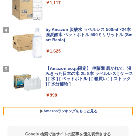
￥-
￥1,117
-新品- mouse G TUNE DGI5G60JD65D
JAPANNEXT｜ジャパンネクスト モバイ
3
3
【新品】【楽天1位！】ノートパソコン
WHB3 ゲーミングデスクトップ
ル液晶ディスプレイ(10.5型/IPS/FHD+ 19
信じていた仲間達にダンジョン奥地で殺
3
4
新品第13世代CPU搭載ノートPC Office
20×1280/60Hz/50ms)(シルバー) JN-MD-
【2026年アップグレード版】AOKIMI ワイヤ
見知らぬ糸
されかけたがギフト『無限ガチャ』でレ
付きノートパソコン 初心者向け Window
IPS105FHDPR
レスイヤホン bluetooth イヤホン V12 小型
by Amazon 炭酸水 ラベルレス 500ml ×24本
￥189,800
ベル9999の仲間達を手に入れて元パーテ
s11 初期設定済 Webカメラ zoom 日本語
軽量 ブルートゥースHi-Fi 最大36時間再生 ぶ
強炭酸水 ペットボトル 500ミリリットル (Sm
ィーメンバーと世界に復讐＆『ざま
￥250
キーボード 14.1型 Intel Celeron メモリ
るーとゅーす コードレス ENCノイズキャン
art Basic)
￥14,440
ぁ！』します！【電子書籍】
8GB SSD1TB(最大) 大容量バッテリービ
セリング 自動ペアリング Type-C充電 マイク
ジネス 大学生 プレゼント 学生向け
付き 防水 タッチ式音量調整 スポーツ/通勤/通
￥1,625
￥792
学/WEB会議(ホワイト)
【展示品・代引不可】 富士通 FUJITSU
4
￥29,800
デスクトップPC FMV Desktop Fシリー
【2,000円クーポン＋P最大31.5%還
On My Road (Stadium ver.)
4
￥1,964
ズ F77 27型 / Core i7-1260P / メモリ 16
元！】ゲーミングモニター 27インチモニ
【Amazon.co.jp限定】 伊藤園 磨かれて、澄
GB / SSD 1TB / Windows 11 / 2024 Offi
ター 液晶ディスプレイ WQHD (2560x14
追放された転生重騎士はゲーム知識で無
みきった日本の水 2L 8本 ラベルレス [ ケース
￥250
5
ce付き
40) Fast IPS 200Hz 1ms(MPRT) 124%s
双する（14） 【電子書籍】[ 猫子 ]
] [ 水 ] [ ペットボトル ] [ 箱買い ] [ ストック
【2026年最新モデル】ノートパソコン 新
RGB 低ブルーライトフリッカーフリーFr
Xiaomi シャオミ REDMI Buds 8 Lite ワイヤ
] [ 水分補給 ]
4
品ホワイト Office搭載 Win11 Pro 初期
eeSync & G-Sync対応高輝度400cd/m²
￥229,800
レスイヤホン Bluetooth 5.4 ノイズキャンセ
￥792
設定済 Intel Pentium 高速CPU メモリ16
PS5対応HDMI×2 DP×1.4 KTC H27T22C
リング ANC 36時間再生
￥998
GB SSD最大512GB 15.6型 FHD液晶 テ
3年保証
ンキー付 Webカメラ 指紋認証 薄型 Blue
￥3,480
tooth Wi-Fi 超軽量 薄型 在宅勤務 テレワ
￥23,731
【★20%OFF】MINISFORUM MS-S1 M
5
Amazonランキングをもっと見る
ーク ・初心者向け ノートPC 白ncs215y
ax ミニPC AMD Ryzen Al Max+ 395 /Ra
deon 8060S /128GB+2TB SSD/ 1 х HD
￥45,800
MI ・2 х USB4・2 х USB4 V2 /2 х 10Gb
E LAN ミニパソコン
IOデータ ゲーミングモニター(ゲーミン
5
Google 検索で当サイトの記事を優先表示させる
薬屋のひとりごと 17巻 (デジタル版ビッグガ