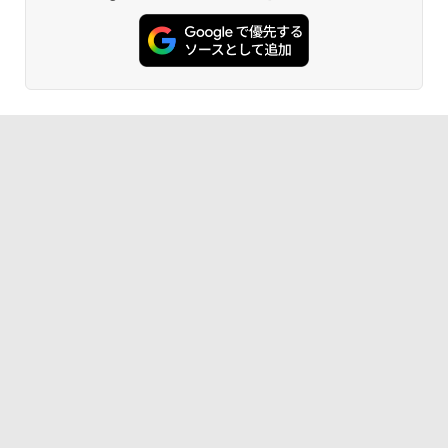
グスタンド) GigaCrysta KH-GD243UDB
ンガンコミックス)
-F ［23.8型 / フルHD(1920×1080) / ワイ
￥565,999
ノートパソコン Office付き 新品 初心者
ド / 240Hz］ ブラック
5
向け Win11搭載 初期設定済 パソコン Wi
￥770
ndows11 Pro ノートPC 15.6 型 高性能
￥26,800
メモリ16GB SSD512GB最大 インテルC
ore 10キー付 Webカメラ zoom 指紋認
証 大容量バッテリー 日本語キーボードフ
ONE PIECE モノクロ版 115 (ジャンプコミッ
ィルム テレワーク 学生向け
クスDIGITAL)
￥54,800
￥594
異世界居酒屋「のぶ」(22) (角川コミックス・
エース)
￥832
スーパーの裏でヤニ吸うふたり 9巻 (デジタル
版ビッグガンガンコミックス)
￥810