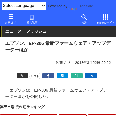
Powered by
Translate
PC Watch
半導体/周辺機器
インクジェットプリンタ/複合機
エ
カテゴリ
過去記事
検索
Impressサイト
ニュース・フラッシュ
エプソン、EP-306 最新ファームウェア・アップデ
ーターほか
佐藤 岳大
2018年3月22日 20:22
リスト
エプソンは、EP-306 最新ファームウェア・アップデ
ーターほかを公開した。
楽天市場 売れ筋ランキング