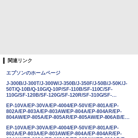
HUNTER×HUNTER モノクロ版 39 (ジャンプ
コミックスDIGITAL)
￥572
関連リンク
エプソンのホームページ
J-300B/J-300T/J-300W/J-350B/J-350F/J-50B/J-50K/J-
50T/Q-10B/Q-10G/Q-10P/SF-110B/SF-110C/SF-
110G/SF-120B/SF-120G/SF-120R/SF-310G/SF-
310W/SF-510F/SF-510T/SF-710S/SF-720B/SF-
EP-10VA/EP-30VA/EP-4004/EP-50V/EP-801A/EP-
720G/SF-720W/SF-810B/SF-810V/SF-850PB/SF-
802A/EP-803A/EP-803AW/EP-804A/EP-804AR/EP-
850PC/SF-850PJ/SF-850PS/SF-850PW/U-350BS
804AW/EP-805A/EP-805AR/EP-805AW/EP-806AB/EP-
Epson View Uploader(Windows)
806AR/EP-806AW/EP-807AB/EP-807AR/EP-
EP-10VA/EP-30VA/EP-4004/EP-50V/EP-801A/EP-
807AW/EP-808AB/EP-808AR/EP-808AW/EP-
802A/EP-803A/EP-803AW/EP-804A/EP-804AR/EP-
810AB/EP-810AW/EP-879AB/EP-879AR/EP-