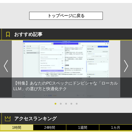
トップページに戻る
おすすめ記事
【特集】あなたのPCスペックにドンピシャな「ローカル
LLM」の選び方と快適化テク
●
●
●
●
●
アクセスランキング
1時間
24時間
1週間
1カ月