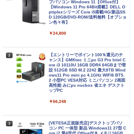
book Clevo W350SS_370SS / 第4世代C
プパソコン Windows 11【Office付】
ore i7 / グラフィックボード NVIDIA Cor
【Windows 11 Pro 64Bit搭載】DELL O
poration GM107M [GeForce GTX 860
ptiplexシリーズ Core i5搭載/4G/新品SS
M] 2GB / 光学ドライブ CDDVDW SN-20
D 120GB/DVD-ROM/送料無料【オプショ
8FB / メモリ 8GB【中古品】
ン色々有】
￥11,000
￥24,800
Panasonic CF-SV8RDAVS Core i5 836
【エントリーでポイント100％還元のチ
2
2
5U 1.6GHz/8GB/256GB(SSD)/Multi/12.1
ャンス】GMKtec ミニpc G3 Pro Intel C
W/WUXGA(1920x1200)/Win11 パーム変
ore i3 10110U 16GB DDR4 64GBまで増
色あり【中古】【20260729】
設 512GB SSD M.2 2242 最大8TB Wind
ows11 Pro mini pc 4.1GHz WIFI6 BT5.
2 小型PC VESA対応 ミニパソコン 2画面
￥13,300
高性能 みにpc nucbox 省エネ デスクト
ップPC
￥66,248
中古ノートパソコン 中古PC Windows11
3
Microsoft Office2024 SSD搭載 初期設
定済み 店長おまかせ 第7世代～第11世代
Core i3/i5 大容量 メモリー テンキ カメ
ラ ドライブ 選択可 Bluetooth 型落ちモ
[VETESA正規販売店]デスクトップパソ
3
デル ノートPC 有名メーカー
コン PC 一体型 新品 Windows11 27型 C
ore i7 第4世代 Office付き メモリ16GB