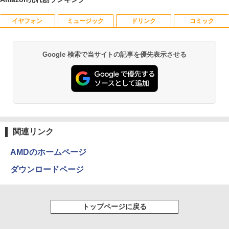
イヤフォン
ミュージック
ドリンク
コミック
＼500円OFFクーポンあり！／ モバイル
はなコミ！ ～となりにアイドル～ [ 大
1
1
モニター 15.6インチ 1080PフルHD ディ
場 花菜 ]
スプレイ VESA対応 コスパ デュアルモニ
ター サブモニター ゲーミングモニター
￥1,760
Google 検索で当サイトの記事を優先表示させる
Anker Soundcore P40i オフホワイト
BRUCE WAYNE feat. Flo Milli, ATL Jacob
【Amazon.co.jp限定】 い・ろ・は・す 2L P
薬屋のひとりごと 17巻 (デジタル版ビッグガ
ポータブルモニター 外付けモニター リモ
[Explicit]
ET ラベルレス ×8本
ンガンコミックス)
ートワーク IPS mini pc ミニPC 多デバ
￥7,990
イス対応 ブラック
￥250
￥1,112
￥770
￥9,480
捕食 欲望をカネに変えるトクリュウ型
2
犯罪集団「ナチュラル」の闇 [ 清水 將裕
]
Anker Soundcore P31i ブラック
BRUCE WAYNE feat. Flo Milli, ATL Jacob
by Amazon 天然水 ラベルレス 500ml ×24本
異世界居酒屋「のぶ」(22) (角川コミックス・
[Explicit]
富士山の天然水 バナジウム含有 水 ミネラル
エース)
関連リンク
モニター 23.8インチ 1920×1080 FHD解
￥1,870
2
ウォーター ペットボトル 静岡県産 500ミリリ
￥5,990
像度 100Hzリフレッシュレート PCモニ
ットル (Smart Basic)
￥250
￥832
ター 薄型 サブモニター 在宅勤務 VESA
AMDのホームページ
対応 HDMI VGA パソコンモニター チル
￥1,380
トpc/switch/ps4/ps5/xbox
ダウンロードページ
異世界魔王と召喚少女の奴隷魔術（30）
3
【電子書籍】[ 福田直叶 ]
Anker Soundcore Liberty 5 アプリコットピ
On My Road (Stadium ver.)
ONE PIECE モノクロ版 115 (ジャンプコミッ
￥11,980
ンク
クスDIGITAL)
by Amazon 炭酸水 ラベルレス 500ml ×24本
￥792
強炭酸水 ペットボトル 500ミリリットル (Sm
￥250
トップページに戻る
art Basic)
￥-
￥594
【タッチ式選べる 携帯式】モバイルモニ
3