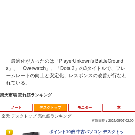
最適化が入ったのは「PlayerUnkown's BattleGround
s」、「Overwatch」、「Dota 2」の3タイトルで、フレ
ームレートの向上と安定化、レスポンスの改善が行なわ
れている。
楽天市場 売れ筋ランキング
ノート
デスクトップ
モニター
本
楽天 デスクトップ 売れ筋ランキング
更新日時：2026/08/07 02:00
iiyama / ノートPC ゲーミングPC / Note
ポイント10倍 中古パソコン デスクトッ
1
1