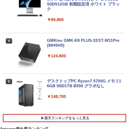
SSD512GB 初期設定済 ホワイト ブラッ
￥13,800
ク
￥69,800
タブレット/ノートパソコン 2in1PC 顔認
4
証対応Full HDカメラ＆指紋認証 Panaso
nic Let's note CF-XZ6 12.0型軽量 超高
解像QHD(2160x1440) タッチパネル Cor
GMKtec GMK-K8 PLUS-32/1T-W11Pro
4
e i5-7300U vPro メモリ8GB SSD256GB
(8845HS)
Type-C HDMI Office Windows10 送料
無料 中古パソコン
￥124,800
￥19,800
デスクトップPC Ryzen7 5700G メモリ1
5
6GB SSD1TB B550 グラボなし
＼8月限定エントリーでP10倍／【中古】
5
ノートパソコン windows11 office付き
Lenovo レノボ ThinkPad L390 20NSS2
￥148,700
5A00 Core i5 8世代 メモリー8GB 高速S
SD256GB 整備済み品 pc win11 os 中古
パソコン すぐ使える オフィス付きPC 送
料無料
楽天ランキングをもっと見る
￥22,770
Amazon売れ筋ランキング