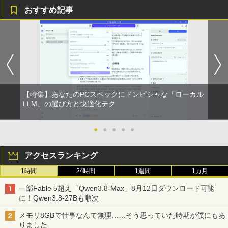
￥1,625
ター 14インチ フルHD IPSパネル 非光沢
おすすめ記事
タッチ式/非タッチ式選択可能 Type-C対
追放された転生王子、『自動製作』スキ
4
応 HDMI VESA対応 モニター 持ち運び
【2026年アップグレード版】AOKIMI ワイヤ
On My Road (Stadium ver.)
HUNTER×HUNTER モノクロ版 39 (ジャンプ
ルで領地を爆速で開拓し最強の村を作っ
サブディスプレイ デュアルモニター テレ
レスイヤホン bluetooth イヤホン V12 小型
コミックスDIGITAL)
てしまう〜最強クラフトスキルで始め
by Amazon 天然水ラベルレス 2L×9本
ワーク ミニPC対応 EVICIV
軽量 ブルートゥースHi-Fi 最大36時間再生 ぶ
る、楽々領地開拓スローライフ〜（8）
￥250
るーとゅーす コードレス ENCノイズキャン
【電子書籍】[ 熊乃げん骨 ]
￥572
￥1,117
セリング 自動ペアリング Type-C充電 マイク
￥11,999
付き 防水 タッチ式音量調整 スポーツ/通勤/通
￥792
学/WEB会議(ホワイト)
BUGS LIFE
スーパーの裏でヤニ吸うふたり 9巻 (デジタル
￥1,964
Acer 27インチ フルHD 144Hz 1ms(VR
【特集】あなたのPCスペックにドンピシャな「ローカル
版ビッグガンガンコミックス)
コカ・コーラ やかんの麦茶 from 爽健美茶 ラ
4
B) IPS 非光沢 sRGB 99% AMD FreeSyn
LLM」の選び方と快適化テク
異世界ウォーキング（14） 【電子書籍】
ベルレス 650mlPET×24本
￥250
5
c ブラックブースト VRB対応 ブルーライ
[ あるくひと ]
￥810
ト低減 HDMI 1.4 DisplayPort v1.2 スピ
Xiaomi シャオミ REDMI Buds 8 Lite ワイヤ
￥2,009
ーカー・ヘッドホン端子 Acer Display
●
●
●
●
●
レスイヤホン Bluetooth 5.4 ノイズキャンセ
￥792
Widget 6軸カラー調整 VESAマウント対
リング ANC 36時間再生
応 Nitro ゲーミングモニター QG271P6b
mipx
アクセスランキング
￥2,980
1時間
24時間
1週間
1カ月
￥16,600
一部Fable 5超え「Qwen3.8-Max」8月12日ダウンロード可能
に！Qwen3.8-27Bも順次
5年間フル保証ディスプレイ 243B9/11 [2
5
メモリ8GBで仕事なんて無理……そう思っていた時期が僕にもあ
3.8型ワイド液晶ディスプレイ 5年フル保
りました
証(USB-C)]