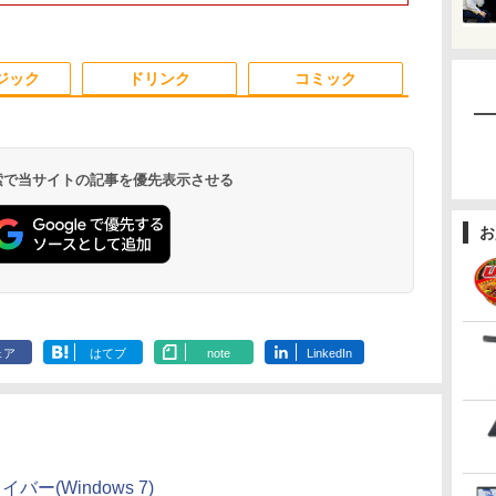
。
i
type-C WIFI
ホワイト ブラック
無線LAN Wi-Fi
カメラ/ 無線Wi-Fi6/
16GBメモリ 
Bluetooth 中古ノート
Bluetooth
Office付き/ Win11【中
SSD512GB
A対
パソコン Office付き
Windows11 東芝
古ノートパソコン 中古
ラ/HDMI/5GWI
3
4
3
5
1
6
面
5GWIFI Bluetooth最新
dynabook G83/HS 初
パソコン 中古PC】税
ノートパソコ
ジック
ドリンク
コミック
ox
MicrosoftOffice2024
期設定済 すぐ使える
込送料無料 あす楽対応
Windows11p
可 Windows11
90日保証 送料無料
当日発送
 検索で当サイトの記事を優先表示させる
定
r モニター 23.8インチ フルHD 非
看護師・看護学生のた
これから俺は、後輩に
GIGASTONE 27インチ 100Hzモニタ
あかね噺 23 【電子書
中古モニター |
異世界居酒屋
お
PS 120Hz 1ms(VRB) sRGB 99%
めのレビューブック
抱かれます 6【電子限
ー ディスプレイ PCモニター VESA モ
籍】[ 末永裕樹 ]
DATA | LCD-
(22) 【電子書
tiveSync HDMI 1.4 ミニD-Sub
2027 [ 岡庭 豊 ]
定かきおろし付】 【電
ニタ ノングレア フルHD ブルーライト
ワイドTFT 192
川 夏哉 ]
￥572
ピン スピーカー・ヘッドフォン端子
子書籍】[ 佳門サエコ ]
軽減 IPSパネル 178度 広角 高解像度目
バックライト 
980
￥6,930
￥878
￥17,980
￥6,280
￥924
入力端子 VESAマウント対応 ゼロ
に優しいフリッカーフリー フレームレ
入力(VGA・H
.
Anker Soundcore
On My Road
by Amazon 炭酸水
ONE PIECE モノクロ
【2026年アップグレ
On My Road
by Amazon 天然水
HUNTER×HUNTER
Xiaomi シャオミ
BUGS LIFE
コカ・コーラ やかんの
スーパーの裏でヤニ吸
ムデザイン EK241YGbmix
ス (PS5確認済み/HDMI/VGA/スピーカ
源ケーブル付
Liberty 5 アプリコッ
(Stadium ver.)
ラベルレス 500ml
版 115 (ジャンプコミ
ード版】AOKIMI ワ
(Stadium ver.)
ラベルレス 2L×9本
モノクロ版 39 (ジャ
REDMI Buds 8 Lite ワ
麦茶 from 爽健美茶 ラ
うふたり 9巻 (デジタル
ー付/3年保証) ギガストーン
￥250
トピンク
×24本 強炭酸水 ペッ
ックスDIGITAL)
イヤレスイヤホン
ンプコミックス
イヤレスイヤホン
ベルレス
版ビッグガンガンコミ
￥250
￥250
￥1,117
ェア
はてブ
note
LinkedIn
水
トボトル 500ミリリ
bluetooth イヤホン
DIGITAL)
Bluetooth 5.4 ノイズ
650mlPET×24本
ックス)
￥-
￥1,625
￥594
￥1,964
￥572
￥2,980
￥2,009
￥810
ットル (Smart
V12 小型軽量 ブルー
キャンセリング ANC
Basic)
トゥースHi-Fi 最大
36時間再生
36時間再生 ぶるーと
ゅーす コードレス
ENCノイズキャンセ
リング 自動ペアリン
イバー(Windows 7)
グ Type-C充電 マイ