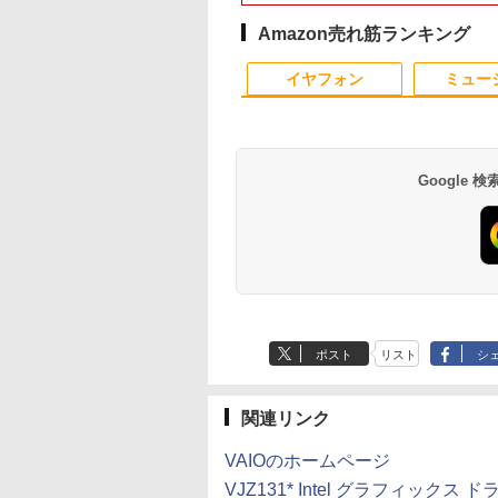
dows 11/ Office付
ラ/ Office付き選択可
SSD128GB～1TB Web
Core i5搭載/4G/新品
商品はレンタルです
Windows11 Pro min
 ピクトブラック/ シ
能/ プラチナシルバー
カメラ DVD 無線LAN
SSD 120GB/DVD-
販売品ではありませ
pc 4.1GHz WIFI6
Amazon売れ筋ランキング
ーホワイト/ フロ
店長おまかせPC 初期
ROM/送料無料【オプ
ん。ご了承下さい。
BT5.2 小型PC VES
3
10
1
1
2
2
グレー
設定済 送料無料【中
ション色々有】
応 ミニパソコン 2画
イヤフォン
ミュー
古】
高性能 みにpc nucb
省エネ デスクトップ
PC
Google
非
したらスライムだ
GIGASTONE 27インチ 100Hzモニタ
転生したらスライムだ
中古モニター | 液晶ディスプレイ | I-O
アンダーニンジャ
熱帯魚・水草大図鑑 
Ace
99%
件 クレイマン
ー ディスプレイ PCモニター VESA モ
った件 異聞 〜魔国
DATA | LCD-AH241EDB-B-B | 23.8型
（18） 【電子書籍】[
番種から新種まで
光沢 I
b
VENGE（9） 【電
ニタ ノングレア フルHD ブルーライト
暮らしのトリニティ〜
ワイドTFT 1920×1080(フルHD) | LED
花沢健吾 ]
Adap
￥6,600
端子
籍】[ カジカ航 ]
軽減 IPSパネル 178度 広角 高解像度目
（14） 【電子書籍】[
バックライト | スピーカー内蔵 2系統
15
2
￥17,980
￥792
￥6,280
￥792
￥12,
ゼロ
に優しいフリッカーフリー フレームレ
戸野タエ ]
入力(VGA・HDMI) | VGAケーブル・電
音声
Anker Soundcore
BRUCE WAYNE feat.
【Amazon.co.jp限
薬屋のひとりごと 17
Anker Soundcore
BRUCE WAYNE feat
by Amazon 天然水
異世界居酒屋「の
ス (PS5確認済み/HDMI/VGA/スピーカ
源ケーブル付属【30日保証】
フレー
P40i オフホワイト
Flo Milli, ATL Jacob
定】 い・ろ・は・す
巻 (デジタル版ビッグ
P31i ブラック
Flo Milli, ATL Jacob
ラベルレス 500ml
ぶ」(22) (角川コミッ
ー付/3年保証) ギガストーン
[Explicit]
2L PET ラベルレス
ガンガンコミックス)
[Explicit]
×24本 富士山の天然
クス・エース)
￥7,990
￥5,990
ポスト
リスト
シ
×8本
水 バナジウム含有 
￥250
￥1,112
￥770
￥250
￥1,380
￥832
ミネラルウォーター
ペットボトル 静岡県
産 500ミリリットル
関連リンク
(Smart Basic)
VAIOのホームページ
VJZ131* Intel グラフィックス ドラ