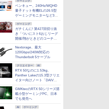
ゲーミング
ベンキュー、240Hz/WQHD
量子ドット有機ELの26.5型
ゲーミングモニターなど3機
種
ゲーミング
ガチくんに! 第427回切り抜
き「ついにスト6おじリーグ
開催/翔がときどのコーチ就
任など」
Nextorage、最大
120Gbps/240W対応の
Thunderbolt 5ケーブル
クリエイター
AI
RTX 50なのに1.53kg、
Panther Lakeの15.3型クリエ
イター向けノート「DAIV
Z5」
GMKtecのRTX 50シリーズ搭
載小型ゲーミングPC、日本
でも発売へ
AI
ゲーミング