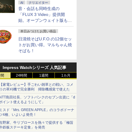
AI
クリエイター
音・会話も同時生成の
「FLUX 3 Video」提供開
始。オープンウェイト版も計
画
本日みつけたお買い得品
日清焼そばU.F.O.の12個セッ
トがお買い得。マルちゃん焼
そばも！
Impress Watchシリーズ 人気記事
時間
24時間
1週間
1カ月
【家電レビュー】手ごわい雑草との戦い、コメ
リの草刈機で完全勝利 掃除機感覚で使えた
NTT島田社長、ソフトバンクのセブン出資に「d
ポイント使えるようにして」
ミスド「Mrs. GREEN APPLE」のコラボドーナ
ツ4種、いよいよ発売！
吉野家、牛リブロースを熱々で提供する「極旨
牛鉄板ステーキ定食」を発売