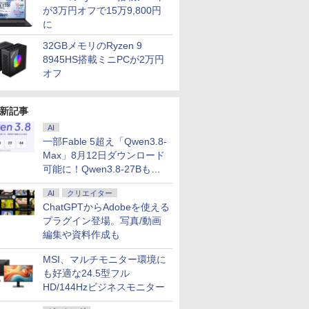
が3万円オフで15万9,800円
に
32GBメモリのRyzen 9
8945HS搭載ミニPCが2万円
オフ
新記事
AI
一部Fable 5超え「Qwen3.8-
Max」8月12日ダウンロード
可能に！Qwen3.8-27Bも順
次
AI
クリエイター
ChatGPTからAdobeを使える
プラグイン登場。写真/動画
編集や資料作成も
MSI、マルチモニター環境に
も好適な24.5型フル
HD/144Hzビジネスモニター