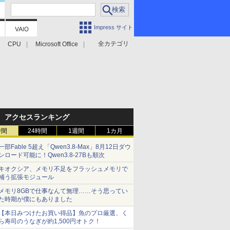
Impress サイト
全カテゴリ
CPU
Microsoft Office
アクセスランキング
時間
24時間
1週間
1カ月
一部Fable 5超え「Qwen3.8-Max」8月12日ダウ
ンロード可能に！Qwen3.8-27Bも順次
キオクシア、メモリ不足をフラッシュメモリで
補う拡張モジュール
メモリ8GBで仕事なんて無理……そう思ってい
た時期が僕にもありました
【本日みつけたお買い得品】魚のプロ厳選、く
ら寿司のうなぎが約1,500円オトク！