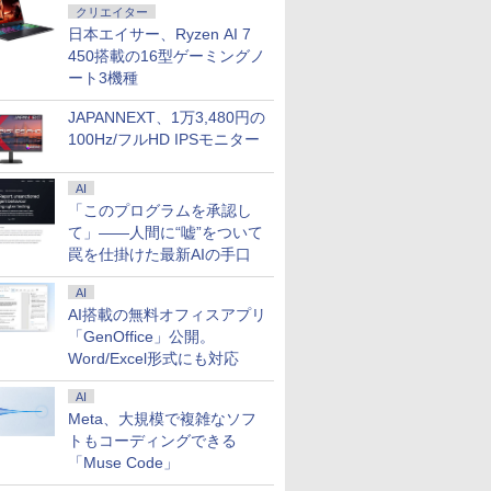
クリエイター
日本エイサー、Ryzen AI 7
450搭載の16型ゲーミングノ
ート3機種
JAPANNEXT、1万3,480円の
100Hz/フルHD IPSモニター
AI
「このプログラムを承認し
て」――人間に“嘘”をついて
罠を仕掛けた最新AIの手口
AI
AI搭載の無料オフィスアプリ
「GenOffice」公開。
Word/Excel形式にも対応
AI
Meta、大規模で複雑なソフ
トもコーディングできる
「Muse Code」