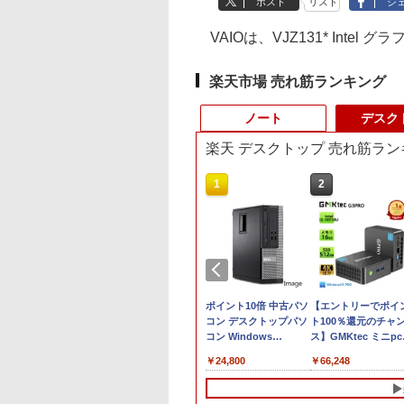
ポスト
リスト
シ
VAIOは、VJZ131* Inte
楽天市場 売れ筋ランキング
ノート
デスク
楽天 デスクトップ 売れ筋ラン
10
1
1
2
2
示品】 富士通
【新品】 DELL デル ノ
【期間限定★新品無線
ポイント10倍 中古パソ
往復送料込！パソコ
【エントリーでポイ
JITSU ノートパソコ
ートパソコン Dell 14型
マウス付】中古ノート
コン デスクトップパソ
レンタルハイスペッ
ト100％還元のチャ
MV LIFEBOOK
WUXGA/ Windows 11/
パソコン Windows11
コン Windows
モデルCore
ス】GMKtec ミニpc
/J3 14型/ intel
Core 5 120U ( Core i5
Office2019搭載 15.6型
11【Office付】
i7/16G/SSD/カメラ
G3 Pro Intel Core i3
9,800
￥99,800
￥9,999
￥24,800
￥14,300
￥66,248
e Ultra 7/ メモリ
同等性能)/ メモリ
テンキー付き Celeron
【Windows 11 Pro
（4週間延長）
10110U 16GB DDR4
B/ SSD 512GB/
16GB/ SSD 512GB/
第8世代Core i3 Core i5
64Bit搭載】DELL
【Office2024セット
64GBまで増設 512G
XGA/ Webカメラ/
Windows 11/ Webカメ
メモリ4GB/16GB
Optiplexシリーズ
インストール済※こ
SSD M.2 2242 最大8