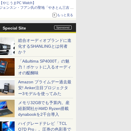
【やじうまPC Watch】
ジェンスン・フアン氏の聖地「やきとん三吉 神
田北口店」で「ご来店記念コース」を娘と堪能
もっと見る
～コース名を変更したのはNVIDIAに怒られたか
らではない
Special Site
総合オーディオブランドに進
化するSHANLINGとは何者
か？
7
8
9
10
「A&ultima SP4000T」の魅
力！ポケットに入るオーディ
オの醍醐味
Amazon プライムデー過去最
安! Anker注目プロジェクタ
ー3モデルを使ってみた
ートパソコ
中古パソコン office付
【展示品】 Microsoft
【展示品】 富士通
【新品】 D
メモリ32GBでも予算内。産
L13 Gen 2
き ノートパソコン
マイクロソフト
FUJITSU ノートパソコ
ートパソコン 
経新聞社がAMD Ryzen搭載
大容量 第
Toshiba ノートパソコ
Surface Pro 第11世代
ン FMV LIFEBOOK
WUXGA/ W
dynabookを2千台導入
 1135G7
ン コスパ抜群 メモリ
13.0インチ /
UH90/J3 14型/ intel
Core 5 120
￥46,800
￥119,800
￥169,800
￥99,800
4選択可 日本
16GB SSD最大1TB 第
Snapdragon X Plus/
Core Ultra 7/ メモリ
同等性能)/
ハイグレードテレビ「TCL
3.3型
10-11世代 Core i5 東
メモリ 16GB / SSD
16GB/ SSD 512GB/
16GB/ SS
Q7D Pro」。圧巻の色彩美で
80px
芝 dynabook G83
512GB / 顔認証/ タッ
WUXGA/ Webカメラ/
Windows 