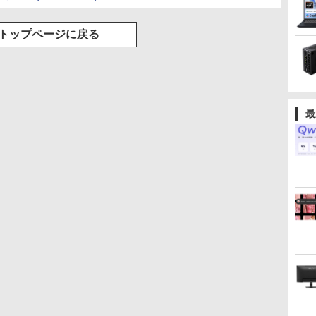
ク付き 防水 タッチ式
音量調整 スポーツ/通
勤/通学/WEB会議(ホ
トップページに戻る
ワイト)
最