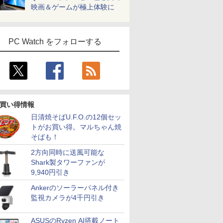
新品
13.3インチ 初期設定済
チパネル/ NPU搭載/ キ
Windows 11/ Office付
ラ/ Offi
映画＆ゲームが極上体験に
 超軽量 カメ
windows11搭載 モバ
ーボード スリム ペン
き/ ピクトブラック/ シ
能/ プラ
FI/Bluetooth
イルサイズ13.3インチ
付き/ Office付き/ サフ
ルバーホワイト/ フロ
7
2
8
9
3
10
ン 中古
HD TFTカラーLED液
ァイア
ストグレー
ro
晶ノート
PC Watch をフォローする
 液晶ディスプレイ | I-O
「のぶ」
鹿楓堂よついろ日和
Acer モニター 23.8インチ フルHD 非
＼当店限定！／お買い
転生したらスライムだ
GIGASTONE 27インチ 1
転生したら
買い得情報
AH241EDB-B-B | 23.8型
籍】[ 蝉
23巻 【電子書籍】[ 清
光沢 IPS 120Hz 1ms(VRB) sRGB 99%
ものパンダバージョン
った件 クレイマン
ー ディスプレイ PCモニター
った件 異
0×1080(フルHD) | LED
水ユウ ]
AdaptiveSync HDMI 1.4 ミニD-Sub
ほぼ日ホワイトボード
REVENGE（9） 【電
ニタ ノングレア フルHD 
暮らしのト
日清焼そばU.F.O.の12個セッ
| スピーカー内蔵 2系統
15ピン スピーカー・ヘッドフォン端子
カレンダー 20272027
子書籍】[ カジカ航 ]
軽減 IPSパネル 178度 広
（14） 【
トがお買い得。マルちゃん焼
￥770
￥12,980
￥3,980
￥792
￥17,980
￥792
DMI) | VGAケーブル・電
音声入力端子 VESAマウント対応 ゼロ
年1月～12月 壁掛け /
に優しいフリッカーフリー
戸野タエ ]
そばも！
属【30日保証】
フレームデザイン EK241YGbmix
フルサイズ
ス (PS5確認済み/HDMI/V
ー付/3年保証) ギガストー
2方向同時に送風可能な
Shark製タワーファンが
9,940円引き
Ankerのソーラーパネル付き
監視カメラが4千円引き
ASUSのRyzen AI搭載ノート