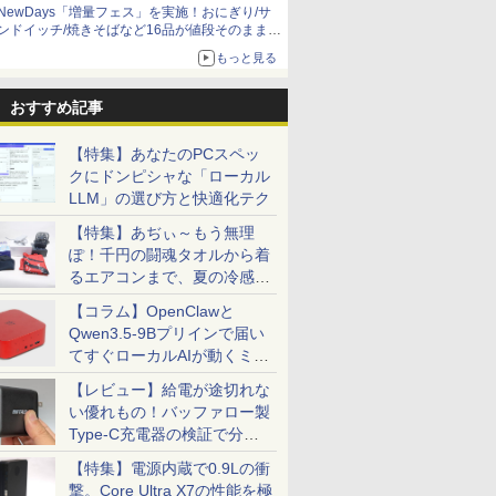
NewDays「増量フェス」を実施！おにぎり/サ
ンドイッチ/焼きそばなど16品が値段そのままで
ボリュームアップ
もっと見る
おすすめ記事
【特集】あなたのPCスペッ
クにドンピシャな「ローカル
LLM」の選び方と快適化テク
【特集】あぢぃ～もう無理
ぽ！千円の闘魂タオルから着
るエアコンまで、夏の冷感グ
ッズ一挙紹介
【コラム】OpenClawと
Qwen3.5-9Bプリインで届い
てすぐローカルAIが動くミニ
PC「SER9 Pro」
【レビュー】給電が途切れな
い優れもの！バッファロー製
Type-C充電器の検証で分か
ったこと
【特集】電源内蔵で0.9Lの衝
撃。Core Ultra X7の性能を極