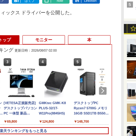
ェア
はてブ
note
LinkedIn
l グラフィックス ドライバーを公開した。
トップ
モニター
本
キング
更新日時：2026/08/07 02:00
3
3
4
4
5
5
6
ン
ン
ノートパソコン14イン
[VETESA正規販売店]
【マラソンセール期間
GMKtec GMK-K8
13.3インチ 良品
デスクトップPC
「美品」 ノ
ク
ン
チ 極軽量約965g 富士
デスクトップパソコン
中ポイント5倍】中古
PLUS-32/1T-
Lenovo ThinkPad X13
Ryzen7 5700G メモリ
ン ThinkPad 
通 LIFEBOOK U748 高
PC 一体型 新品
ノートパソコン 第11世
W11Pro(8845HS)
Gen2 Type-20XJ フル
16GB SSD1TB B550
超軽量高性能
付き
性能第7世代Core i5-
Windows11 27型 Core
代 Core i5 メモリ
HD / Windows11/ 高性
グラボなし
11世代Corei5
￥16,500
￥69,800
￥29,980
￥124,800
￥34,990
￥148,700
￥43,900
7300U カメラ内蔵 メモ
i7 第4世代 Office付き
16GB M.2 SSD256GB
能 AMD Ryzen 5-
Office202
】
B
リ最大16GB SSD1TB
メモリ16GB
13.3インチ フルHD ノ
5650u/ 16GB/ 爆速
語キーボード1
楽天ランキングをもっと見る
の
TB
薄い軽い FHD液晶
SSD512GB 初期設定済
ングレア Webカメラ
NVMe式256GB-SSD/
FHD1920x10