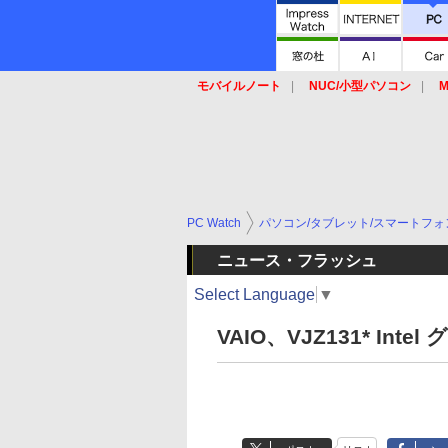
モバイルノート
NUC/小型パソコン
M
SSD
キーボード
マウス
PC Watch
パソコン/タブレット/スマートフォ
ニュース・フラッシュ
Select Language
▼
VAIO、VJZ131* In