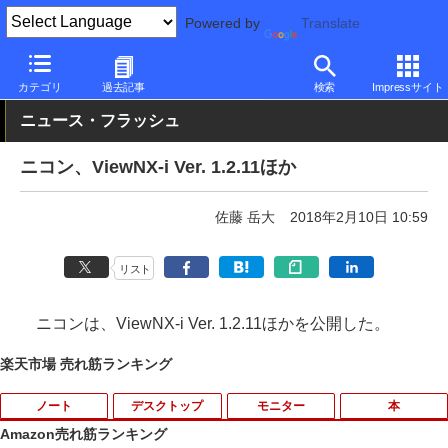
Powered by
Translate
PC Watch
半導体/周辺機器
その他
カテゴリ
過去記事
検索
Impressサイト
ニュース・フラッシュ
ニコン、ViewNX-i Ver. 1.2.11ほか
佐藤 岳大
2018年2月10日 10:59
リスト
ニコンは、ViewNX-i Ver. 1.2.11ほかを公開した。
楽天市場 売れ筋ランキング
ノート
デスクトップ
モニター
本
Amazon売れ筋ランキング