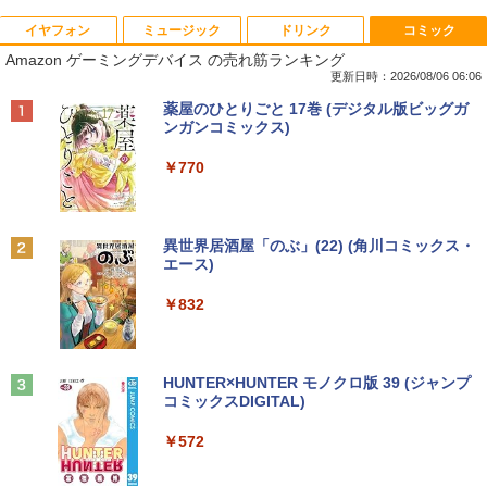
イヤフォン
ミュージック
ドリンク
コミック
2025福袋 数量限定 ノートパソコン 富士
【今だけ】全品ポイント10倍 お買い物マ
8K DisplayPort ケーブル 1.4規格240Hz
おいしい！イラストレッスン クレパス
1
1
1
1
Amazon ゲーミングデバイス の売れ筋ランキング
通 NEC DELL 等Core i5 超高速新品SSD
ラソン★8/4～8/11★中古パソコン デス
対応 ディスプレイポート ケーブル dpケ
で描きました [ momo ]
256GB メモリ8GB WIFI Bluetooth 15.6
クトップPC EPSON Endeavor ST190E
ーブル HDR対応 8K@60HZ/4K@144Hz/
更新日時：2026/08/06 06:06
インチ大画面 中古パソコン アウトレット
Core i3 8100T メモリ8GB / 16GB 中古S
2K@240Hz 32.4Gbps ハイスピード DP
￥1,518
Anker Soundcore P40i オフホワイト
BRUCE WAYNE feat. Flo Milli, ATL Jacob
【Amazon.co.jp限定】 い・ろ・は・す 2L P
薬屋のひとりごと 17巻 (デジタル版ビッグガ
Polaris Office付き Win10/Win11選べる!
SD128GB / 256GB Windows11 Pro 64b
ケーブル ナイロン編み PC テレビ PS5 P
[Explicit]
ET ラベルレス ×8本
ンガンコミックス)
送料無料 中古ノートパソコン 期限限定
it【送料無料】【1年保証】
S4 PS3 対応
￥5,990
初心者安心保証 初期設定済 返品OK
￥250
￥1,001
￥770
￥22,800
￥1,000
￥15,000
[新品]カードキャプターさくら (1-12巻
2
全巻) 全巻セット
Anker Soundcore P31i ブラック
BRUCE WAYNE feat. Flo Milli, ATL Jacob
by Amazon 天然水 ラベルレス 500ml ×24本
異世界居酒屋「のぶ」(22) (角川コミックス・
中古パソコン | HP | ProOne 600 G4 All-i
Yoothi 互換品 液晶 14.0インチ Dell Lati
￥8,580
2
2
[Explicit]
富士山の天然水 バナジウム含有 水 ミネラル
エース)
【マラソンセール期間中ポイント5倍】中
n-One | Windows11 | 一体型 | 一年保証
tude 14 3410 P129G P129G001 P129G
2
ウォーター ペットボトル 静岡県産 500ミリリ
￥4,990
古ノートパソコン 第11世代 Core i5 メモ
| 第8世代 | Core i5 8500T 2.1(～最大3.5)
002 タッチ非搭載 対応 FullHD 1920x10
ットル (Smart Basic)
￥250
￥832
リ16GB M.2 SSD256GB 13.3インチ フ
GHz | MEM:8GB | SSD:256GB(新品) | D
80 IPS LED LCD 液晶ディスプレイ 修理
ルHD ノングレア Webカメラ 無線LAN
VD-ROM | 無線LAN:なし | Webカメラ内
交換用液晶パネル
￥1,380
Wi-Fi Bluetooth Windows11 東芝 dyna
蔵 | フルHD | Win11Pro64Bit | ACアダプ
公式テキスト 年金アドバイザー3級 2
3
book G83/HS 初期設定済 すぐ使える 90
ター付属
￥9,800
026年度受験用 [ 経済法令研究会 ]
日保証 送料無料
Anker Soundcore Liberty 5 ミッドナイトブ
On My Road (Stadium ver.)
HUNTER×HUNTER モノクロ版 39 (ジャンプ
ラック
コミックスDIGITAL)
by Amazon 天然水ラベルレス 2L×9本
￥23,980
￥2,530
￥29,980
￥250
￥14,990
￥572
￥1,117
【お買い物マラソ開催中！P最大31.5%還
3
元】【五年保証】24インチゲーミングモ
【正規永久版Office付き】ミニpc 【Intel
ニター 200Hz 1ms応答 FHD 非光沢 Fast
3