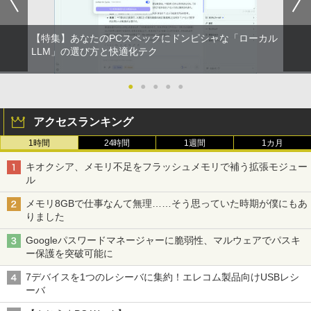
【特集】あなたのPCスペックにドンピシャな「ローカル
LLM」の選び方と快適化テク
●
●
●
●
●
アクセスランキング
1時間
24時間
1週間
1カ月
キオクシア、メモリ不足をフラッシュメモリで補う拡張モジュー
ル
メモリ8GBで仕事なんて無理……そう思っていた時期が僕にもあ
りました
Googleパスワードマネージャーに脆弱性、マルウェアでパスキ
ー保護を突破可能に
7デバイスを1つのレシーバに集約！エレコム製品向けUSBレシ
ーバ