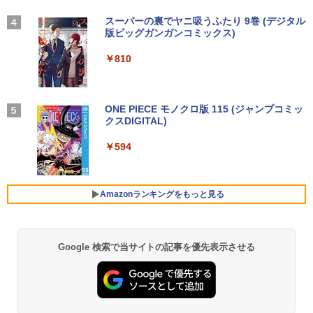
【新品】【楽天1位！】ノートパソコン
N5095 LPDDR4X 16GB 256GB SSD】m
IPSパネル FreeSync FHD HDR10 DC1-
永瀬廉 プレミアムBOX[本/雑誌] 【初回
3
4
新品第13世代CPU搭載ノートPC Office
ini pc Windows11 Pro 超軽量 4コア/4ス
P380% sRGB110% 角度調整 目に優しい
【2026年アップグレード版】AOKIMI ワイヤ
BUGS LIFE
スーパーの裏でヤニ吸うふたり 9巻 (デジタル
限定版】(仮) (単行本・ムック) / 永瀬廉
付きノートパソコン 初心者向け Window
レッド 2.9GHz ミニパソコン 静音 M.2 2
VESA対応 HDMI+DP搭載 5年保証 スピー
レスイヤホン bluetooth イヤホン V12 小型
版ビッグガンガンコミックス)
by Amazon 炭酸水 ラベルレス 500ml ×24本
s11 初期設定済 Webカメラ zoom 日本語
242 SATA WIFI6 Bluetooth5.2 4K HDMI
カー内蔵 HDMIケーブル付き MFG24F4
軽量 ブルートゥースHi-Fi 最大36時間再生 ぶ
強炭酸水 ペットボトル 500ミリリットル (Sm
￥250
￥8,800
キーボード 14.1型 Intel Celeron メモリ
2画面出力 デスクトップPC みにpc 省エ
Minifire
るーとゅーす コードレス ENCノイズキャン
art Basic)
￥810
8GB SSD1TB(最大) 大容量バッテリービ
ネ オフィス高速起動 省電力 静音設計
セリング 自動ペアリング Type-C充電 マイク
ジネス 大学生 プレゼント 学生向け
付き 防水 タッチ式音量調整 スポーツ/通勤/通
￥13,999
￥1,625
学/WEB会議(ホワイト)
￥49,800
￥29,800
異世界居酒屋「のぶ」(22) 【電子書籍】[
On My Road (Stadium ver.)
ONE PIECE モノクロ版 115 (ジャンプコミッ
5
￥1,964
蝉川 夏哉 ]
クスDIGITAL)
コカ・コーラ やかんの麦茶 from 爽健美茶 ラ
アイ・オー・データ機器 LCD-DF241ED
ベルレス 650mlPET×24本
4
￥250
【公式・直販】Copilot＋PC デスクトッ
B-A
￥924
4
￥594
本日10倍！高性能第10世代Core i7-1061
プパソコン PC 一体型 Office付き 可能
Xiaomi シャオミ REDMI Buds 8 Lite ワイヤ
4
￥1,653
0Uノートパソコン 中古 Dynabook G83
新品 Lenovo IdeaCentre AIO 24AKP10
レスイヤホン Bluetooth 5.4 ノイズキャンセ
￥18,090
超軽量約779g メモリ最大16GB 新品SSD
KRK 23.8インチ FHD IPS液晶 AMD Ryz
リング ANC 36時間再生
1TB 13.3インチ HDMI搭載 WEBカメラ5
en AI7 AI5 メモリ 16GB SSD 512GB Wi
Amazonランキングをもっと見る
GWIFI Bluetooth内蔵 中古パソコン Mic
ndows11 Microsoft Office 搭載可 1年
￥2,980
rosoftOffice2024可 Windows11 送料無
保証【NortonP】
液晶ディスプレイ アイオーデータ LCD-
5
料 持ち運び便利
DF241ED LCD-DF241EDB-A [「5年保
￥144,980
証」DP搭載23.8型ワイド液晶 ブラック]
Google 検索で当サイトの記事を優先表示させる
￥27,600
￥18,090
【マラソン値引中！RTX5070搭載 国内組
5
本日超得 P5倍｜MS Office 2024 H&B 搭
立 新品】ゲーミングPC RTX5070 Ryzen
5