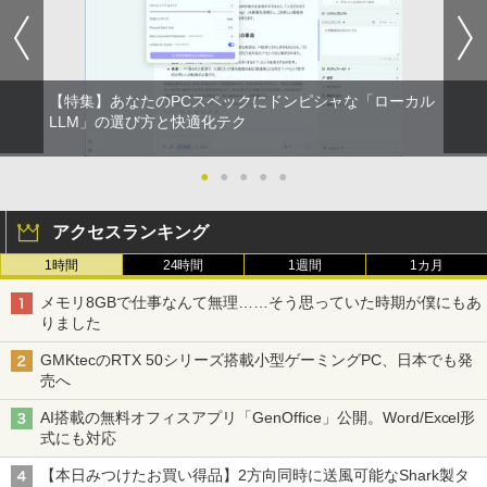
【特集】あなたのPCスペックにドンピシャな「ローカル
LLM」の選び方と快適化テク
●
●
●
●
●
アクセスランキング
1時間
24時間
1週間
1カ月
メモリ8GBで仕事なんて無理……そう思っていた時期が僕にもあ
りました
GMKtecのRTX 50シリーズ搭載小型ゲーミングPC、日本でも発
売へ
AI搭載の無料オフィスアプリ「GenOffice」公開。Word/Excel形
式にも対応
【本日みつけたお買い得品】2方向同時に送風可能なShark製タ