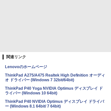
￥250
￥810
￥1,653
On My Road (Stadium ver.)
ONE PIECE モノクロ版 115 (ジャンプコミッ
クスDIGITAL)
by Amazon 炭酸水 ラベルレス 500ml ×24本
強炭酸水 ペットボトル 500ミリリットル (Sm
￥250
art Basic)
￥594
￥1,625
関連リンク
Lenovoのホームページ
ThinkPad A275/A475 Realtek High Definition オーディ
オ ドライバー (Windows 7 32bit/64bit)
ThinkPad P40 Yoga NVIDIA Optimus ディスプレイ ド
ライバー (Windows 10 64bit)
ThinkPad P40 NVIDIA Optimus ディスプレイ ドライバ
ー (Windows 8.1 64bit/ 7 64bit)