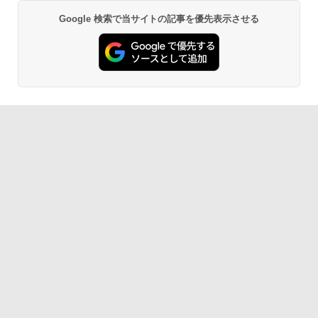
【楽天1位常連】【新品】 2026年最新モ
非光沢 スピーカー内蔵 3年保証 ディスプ
5
デル ノートパソコン パソコン JIS 日本
レイ パソコンモニター PCモニター フル
Google 検索で当サイトの記事を優先表示させる
BRUCE WAYNE feat. Flo Milli, ATL Jacob
by Amazon 天然水 ラベルレス 500ml ×24本
薬屋のひとりごと 17巻 (デジタル版ビッグガ
語キーボード 第14世代CPU搭載 Windo
ハイビジョン 21インチ 液晶モニター ア
[Explicit]
富士山の天然水 バナジウム含有 水 ミネラル
ンガンコミックス)
ws11 第13世代CPU搭載 14.1/15.6インチ
イリスオーヤマ DT-JF *
ウォーター ペットボトル 静岡県産 500ミリリ
ワイド液晶 フルHD cpu N95/N5095/N34
ットル (Smart Basic)
50 メモリ 8GB 12GB 16GB 32GB SSD
￥250
￥770
￥11,980
128GB 256GB 512GB 1TB USB3.0 初期
設定済
￥1,380
￥33,680
BRUCE WAYNE feat. Flo Milli, ATL Jacob
異世界居酒屋「のぶ」(22) (角川コミックス・
[Explicit]
エース)
【Amazon.co.jp限定】 い・ろ・は・す 2L P
ET ラベルレス ×8本
￥250
￥832
￥1,001
On My Road (Stadium ver.)
HUNTER×HUNTER モノクロ版 39 (ジャンプ
コミックスDIGITAL)
by Amazon 天然水ラベルレス 2L×9本
￥250
￥572
￥1,117
BUGS LIFE
スーパーの裏でヤニ吸うふたり 9巻 (デジタル
版ビッグガンガンコミックス)
コカ・コーラ やかんの麦茶 from 爽健美茶 ラ
ベルレス 650mlPET×24本