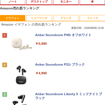
ノート
デスクトップ
モニター
本
Amazon売れ筋ランキング
イヤフォン
ミュージック
ドリンク
コミック
中古 ノートパソコン Windows11搭載 Of
HP(Inc.) M9L89A
HP ProDisplay 21.5インチワイドIPS モ
日本人に適した審美修復治療の理論と実
1
1
1
1
Amazon イヤフォン の売れ筋ランキング
fice付き NEC VKT16M7 第8世代 Core i5
ニター P224/フルHD（1920x1080）/HD
際 [ 貞光謙一郎 ]
14型 メモリ8GB SSD256GB 初期設定済
MI、VGA、DisplayPort/VESA規格/スリ
更新日時：2026/08/06 12:06
￥9,730
み 薄型 軽量 WEBカメラ 整備済み品 ノ
ムベゼル/フリッカーフリー/ブルーライト
￥17,600
Anker Soundcore P40i オフホワイト
ートPC
軽減/HDMI搭載モニター/Switch PS対応
(再生中古品)
￥5,990
￥26,800
中古パソコン | Dell | OptiPlex 3040 SFF
2
￥8,888
| Windows11 | デスクトップ | 一年保証 |
ゆるキャン△ 19 （まんがタイムKRコ
第6世代 | Core i5 6500 3.2(～最大3.6)G
2
ミックス フォワードコミックス） [ あf
Hz | MEM:8GB | HDD:500GB | DVD-RO
ろ ]
【1500円OFFクーポン】【テンキー&DV
M | Win11Pro64Bit | VGAなしモデル
2
Anker Soundcore P31i ブラック
Dドライブ】中古ノートパソコン 中古パ
モニター 21.5型 液晶ディスプレイ ベゼ
2
ソコン 15.6インチ SSD128GB メモリ8G
ル ディスプレイ 液晶モニター PCモニタ
￥913
￥9,980
￥4,990
B Core i5 第7世代 Microsoft Office付き
ー 壁掛け フリッカーレス FreeSync 21.
Windows11 富士通 Lifebook A747 ノー
5インチ 角度調節 FullHD ブルーライト
トパソコン 中古 PC パソコン 中古ノート
カット VAパネル VESAフル FHDノング
PC SSD1TB メモリ16GB
レア MAXZEN JM22CH02
九条の大罪（17） 【電子書籍】[ 真鍋昌
【今だけ】全品ポイント10倍 お買い物マ
3
3
平 ]
ラソン★8/4～8/11★中古パソコン デス
Anker Soundcore Liberty 5 ミッドナイトブ
￥17,800
￥9,480
クトップPC FUJITSU ESPRIMO Q558/B
ラック
Core i5 9500T メモリ8GB 中古SSD 2.5
￥759
インチ256GB Windows11 Pro 64bit