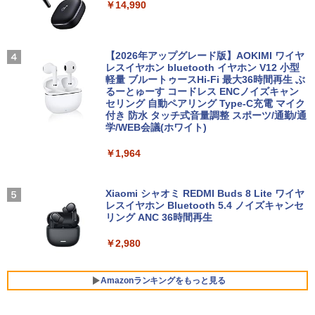
￥14,990
【送料無料】【1年保証】
最大180日保証｜第10世代｜中古ノート
Yoothi 互換品 液晶 14.0インチ NT140F
3
3
パソコン Windows11 office付き｜Core
HM-N43 NT140FHM-N44 NT140FHM-N
￥22,800
i3 第10世代｜メモリ8GB SSD256GB｜1
45 交換用 FullHD 1920x1080 IPS LED L
ちいかわ なんか小さくてかわいいやつ
4
5.6インチ｜メーカー選択可能｜整備済み
CD 液晶ディスプレイ 修理交換用液晶パ
【2026年アップグレード版】AOKIMI ワイヤ
（4） （ワイドKC） [ ナガノ ]
中古パソコン｜Microsoft office 2019搭
ネル
レスイヤホン bluetooth イヤホン V12 小型
載｜ノートパソコン｜中古パソコン｜パ
軽量 ブルートゥースHi-Fi 最大36時間再生 ぶ
￥1,210
HP ProDesk 400 G7 SFF Core i3-10100
4
ソコン｜中古ノートPC｜ノートPC
るーとゅーす コードレス ENCノイズキャン
￥9,800
/ DDR4メモリ8GB / SSD256GBWin11Pr
セリング 自動ペアリング Type-C充電 マイク
o 64bit 搭載 【中古】 デスクトップパソ
付き 防水 タッチ式音量調整 スポーツ/通勤/通
￥29,800
コン
学/WEB会議(ホワイト)
【楽天1位!1,600円OFFクーポン 8/4 20:
うごく！あそべる！ 超かんたん工作
￥28,800
4
5
￥1,964
00-8/11 01:59】Xiaomi Monitor A24i 20
（全6巻） （0） [ ヒダ オサム ]
【新品】【楽天1位！】ノートパソコン
26 ディスプレイ 1080P 23.8インチ 144
4
新品第13世代CPU搭載ノートPC Office
Hzリフレッシュレート sRGB99% 1670
￥19,140
付きノートパソコン 初心者向け Window
万色 300nits ΔE＜1 低ブルーライト 大
Xiaomi シャオミ REDMI Buds 8 Lite ワイヤ
中古美品 フルHD 23.8インチ液晶一体型
5
s11 初期設定済 Webカメラ zoom 日本語
画面 TÜV認証 目にやさしい 調整可能な
レスイヤホン Bluetooth 5.4 ノイズキャンセ
Fujitsu ESPRIMO K558/B (FMVK1000
キーボード 14.1型 Intel Celeron メモリ
スタンド VESA
リング ANC 36時間再生
1) / Windows11/ 超高性能 第9世代Core
8GB SSD1TB(最大) 大容量バッテリービ
i5-9500T/ 8GB/ 爆速256GB-SSD/ Office
ジネス 大学生 プレゼント 学生向け
￥12,580
￥2,980
付き/ Win11【デスクトップ 中古パソコ
ン 中古PC】税込送料無料 あす楽対応 即
￥29,800
日発送（Windows10も対応可能/ Win1
0）
Amazonランキングをもっと見る
モニター 21.5インチ/23.8インチ/27イン
5
チ フルhd 高画質 100Hz VA ノングレア
￥29,990