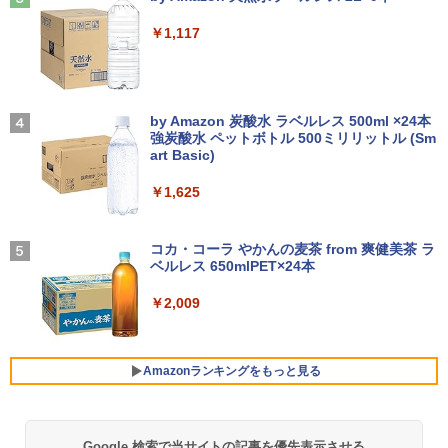
【ポイント10倍 期間限定】dynabook K
3
￥250
70 第11世代 intel N4500 10.1型 高精細 I
￥14,990
￥1,117
PSノングレア 無音ファンレス Wi-Fi 6 W
液晶モニター PCディスプレイ 23.8 24イ
3
EBカメラ 初期設定済み すぐ使える Win
ンチ 144Hz 1ms IPS フルHD ノングレア
dows 11 頑丈設計 2in1 タブレットPC
【期間限定P15倍+最大10%OFFクーポ
非光沢 ブルーライトカット HDMI VGA
3
(タッチペン非付属)【整備済み中古品】
ン】 【3年保証】HP PRODESK 400 G6
スピーカー内蔵 ヘッドホン端子 VESA対
アーティストのための人体解剖学 ドロー
4
DM SSD512GB メモリ8GB Core i5 Win
応 テレワーク 在宅勤務 法人向け オフィ
【2026年アップグレード版】AOKIMI ワイヤ
On My Road (Stadium ver.)
イング フォーム＆ポーズ [ Tom Fox ]
dows 11 Pro 中古 アウトレット 返品 送
ス TERRA 2441W
レスイヤホン bluetooth イヤホン V12 小型
by Amazon 炭酸水 ラベルレス 500ml ×24本
￥16,700
料無料 中古デスクトップパソコン 中古パ
軽量 ブルートゥースHi-Fi 最大36時間再生 ぶ
強炭酸水 ペットボトル 500ミリリットル (Sm
￥250
￥5,500
ソコン デスクトップパソコン デスクトッ
るーとゅーす コードレス ENCノイズキャン
art Basic)
￥9,999
プ PC ミニPC OFFICE付き
セリング 自動ペアリング Type-C充電 マイク
付き 防水 タッチ式音量調整 スポーツ/通勤/通
￥1,625
【1500円OFFクーポン】【テンキー&Wi
4
学/WEB会議(ホワイト)
￥52,800
-Fi】ノートパソコン 15.6インチ SSD128
ROCKIN'ON JAPAN (ロッキング・オ
GB メモリ8GB Core i3 第8世代 Micros
【楽天1位！保護レザーケース付き】【タ
BUGS LIFE
5
4
￥1,964
ン・ジャパン) 2026年 10月号
oft Office付き Windows11 Lenovo Thi
ッチ選択】 モバイルモニター 15.6インチ
コカ・コーラ やかんの麦茶 from 爽健美茶 ラ
nkpad L580 中古ノートパソコン PC パ
ノングレア 非光沢 1080PフルHD コスパ
ベルレス 650mlPET×24本
￥250
ソコン 中古ノートPC 中古PC SSD1TB
＼3年保証／ デスクトップパソコン パソ
高画質 デュアルモニター サブモニター
￥1,080
4
メモリ16GB 中古パソコン レノボ
コン Windows11 新品 Office付き イン
ポータブルモニター ゲーミングモニター
Xiaomi シャオミ REDMI Buds 8 Lite ワイヤ
￥2,009
テル 第13世代 Core i5 4590~Core i7 13
リモートワーク IPS Tpye-C/mini HDMI
レスイヤホン Bluetooth 5.4 ノイズキャンセ
700 5.20GHz 16コア24スレッド メモリ
pc ミニPC iPhone対応
リング ANC 36時間再生
￥21,800
8~32GB SSD 256GB~1TB デスクトップ
PC office2021 ゲーム 本体のみ
￥9,999
￥3,480
Amazonランキングをもっと見る
￥57,999
【中古パソコン】Microsoft Surface Go
5
2｜10.5インチ｜タッチ対応 PixelSense
｜第8世代 Core m3-8100Y｜メモリ8GB
HP P224 LED液晶モニター 21.5インチワ
5
Google 検索で当サイトの記事を優先表示させる