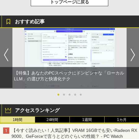
トップページに戻る
おすすめ記事
【特集】あなたのPCスペックにドンピシャな「ローカル
LLM」の選び方と快適化テク
●
●
●
●
●
アクセスランキング
1時間
24時間
1週間
1カ月
【今すぐ読みたい！人気記事】VRAM 16GBでも安いRadeon RX
9000、GeForceで言うとどのぐらいの性能？ - PC Watch