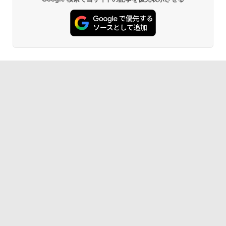
薬屋のひとりごと 17巻 (デジタル版ビッグガ
｜高速128GB SSD｜Win 11 & Office 20
イド 薄型 液晶ディスプレイ 1920×1080
ンガンコミックス)
19｜軽量モバイルタブレットPC｜プラチ
【エントリーでポイント100％還元のチ
（フルHD）白色LEDバックライト IPSパ
5
ナ｜本体のみ｜キーボードなし
ャンス】GMKtec ミニPC AMD Ryzen 5
ネル 非光沢 ノングレア ディスプレイポ
￥770
7640HS 6コア12スレッド MAX5.0GHz D
ート HDMI VGA PS4 switch 対応 スイッ
DR5 32GB/最大128GB Radeon 760M P
チ VESA準拠【中古】
￥22,800
CIe3.0 M.2 2280 SSD1TB/最大2×8TB U
SB4 Bluetooth5.2 2.5Gbps LAN*2 VES
￥5,600
A 静音 mini pc Windows11 Pro 4K 3画
異世界居酒屋「のぶ」(22) (角川コミックス・
面出力 M6 Ultra
エース)
￥91,999
￥832
ONE PIECE モノクロ版 115 (ジャンプコミッ
クスDIGITAL)
￥594
HUNTER×HUNTER モノクロ版 39 (ジャンプ
コミックスDIGITAL)
￥572