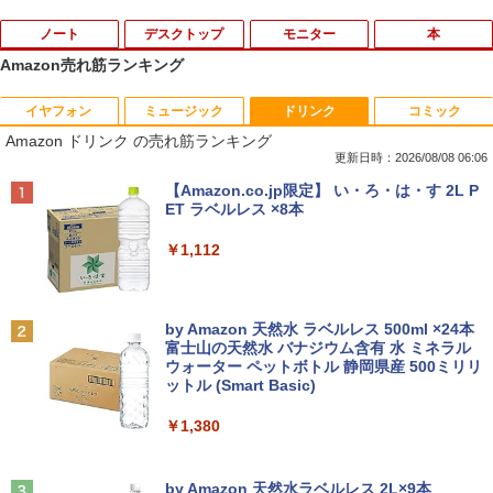
ノート
デスクトップ
モニター
本
Amazon売れ筋ランキング
イヤフォン
ミュージック
ドリンク
コミック
【法人限定】バッファロー WLE-OP-AC
【マラソンセール期間中ポイント5倍】中
アースドリームス 厳選おまかせモニター
【3千円以上送料無料】夏目友人帳 1-33
1
1
1
1
Amazon ドリンク の売れ筋ランキング
12C2 WLE-OP-AC12C後継品 エアステ
古デスクトップパソコン Core i7 第9世代
21.5型〜27型ワイド 【HDMI対応 / FULL
巻セット
ーション プロ用 12V ACアダプター
メモリ16GB M.2 SSD512GB DVD-ROM
HD解像度】 大手メーカー液晶 (Dell/HP/
更新日時：2026/08/08 06:06
DisplayPort DVI 省スペース Windows1
NEC等) テレワーク デュアルモニター S
￥19,404
Anker Soundcore P40i オフホワイト
BRUCE WAYNE feat. Flo Milli, ATL Jacob
【Amazon.co.jp限定】 い・ろ・は・す 2L P
1 マウスコンピューター MPro-S201X 初
witch PS4 PS5対応 【整備済み中古品】
￥3,570
[Explicit]
ET ラベルレス ×8本
期設定済 すぐ使える 90日保証 送料無料
￥7,990
￥6,470
￥250
￥1,112
￥37,980
「こうして日本人だけが騙される」マス
中古ノートパソコン 訳あり パナソニック
2
2
コミが報じない「国際政治
Let's note SZ6 Core i5 Windows11 Pro
Office 2024付き メモリ4GB/8GB選択可
【お買い物マラソン限定価格】モニター
2
Anker Soundcore P31i ブラック
BRUCE WAYNE feat. Flo Milli, ATL Jacob
by Amazon 天然水 ラベルレス 500ml ×24本
SSD256GB/512GB/1TB選択可 12型 無
【全品最大2500円OFFクーポン】【超小
21.5インチ 100Hz FHD VAパネル スピー
￥2,970
2
[Explicit]
富士山の天然水 バナジウム含有 水 ミネラル
線LAN HDMI 軽量 モバイル ビジネス 在
型 第8世代 i5】 Core i5 第8世代 DELL O
カー搭載 ブルーライト軽減 ノングレアタ
ウォーター ペットボトル 静岡県産 500ミリリ
￥5,990
宅勤務 学生向け
ptiPlex 3060 MicroDisplayPort Office
イプ 壁掛け対応 省スペース 角度調整 高
ットル (Smart Basic)
￥250
付き Windows11 メモリ8GB/16GB SSD
視野角 178° Adaptive-Sync対応 MAXZ
256GB/512GB/ 1TB HDMI 2画面同時出
EN MJM22CH03-F100 2608mr
￥12,980
￥1,380
力 WIFI USB3.0 ミニPC 本体 デスクトッ
筋肉 脳 血管 腸 骨 5つの力が毎日高ま
3
プパソコン 中古 パソコン
￥9,930
る！ 鎌田式長生き常備菜 [ 鎌田 實 ]
Anker Soundcore Liberty 5 ミッドナイトブ
On My Road (Stadium ver.)
ラック
by Amazon 天然水ラベルレス 2L×9本
￥42,999
￥1,694