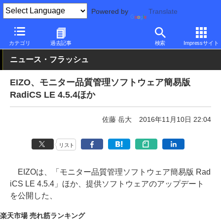
Powered by
Translate
PC Watch
半導体/周辺機器
モニター
EIZO
カテゴリ
過去記事
検索
Impressサイト
ニュース・フラッシュ
EIZO、モニター品質管理ソフトウェア簡易版
RadiCS LE 4.5.4ほか
佐藤 岳大
2016年11月10日 22:04
リスト
EIZOは、「モニター品質管理ソフトウェア簡易版 Rad
iCS LE 4.5.4」ほか、提供ソフトウェアのアップデート
を公開した、
楽天市場 売れ筋ランキング