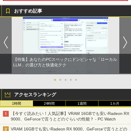
￥29,700
Dell SE2416H 23.8インチ モニター (フ
5
￥39,900
ルHD/IPS非光沢/HDMI・D-Sub15ピン/傾
おすすめ記事
き調整) 【付属品：電源ケーブル・HDMI
ケーブル】3ヶ月保証付き
レビュー投稿 5年保証｜MS Office 2024
5
H&B 搭載｜中古ノートパソコン Windo
＼マラソン限定値引／【新品 当日出荷】
￥9,800
5
ws11 Office付｜テンキー DVD 搭載｜C
新生活応援 7点 セット ゲーミングPC ゲ
ore i5 第7世代 メモリ 8GB SSD 256GB
ーミングパソコン デスクトップパソコン
｜店長厳選 Lenovo ThinkPad 15.6型 Bl
GeForce RTX5060 Ryzen7 5700X Wind
uetooth Wi-Fi 無線｜中古 パソコン 中古
ows11 SSD 256GB〜1TB メモリ 16G
PC Word Excel
B〜32GB eスポーツ ゲーム デスクトッ
プPC パソコン モニター
【特集】あなたのPCスペックにドンピシャな「ローカル
LLM」の選び方と快適化テク
￥29,800
￥169,290
●
●
●
●
●
アクセスランキング
1時間
24時間
1週間
1カ月
【今すぐ読みたい！人気記事】VRAM 16GBでも安いRadeon RX
9000、GeForceで言うとどのぐらいの性能？ - PC Watch
VRAM 16GBでも安いRadeon RX 9000、GeForceで言うとどの