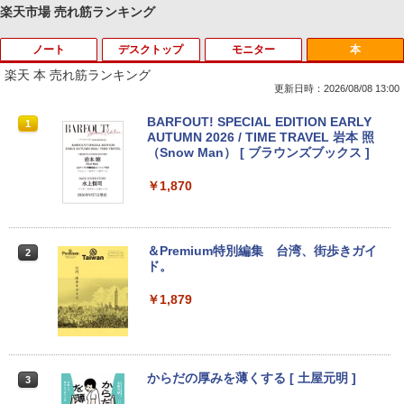
楽天市場 売れ筋ランキング
ノート
デスクトップ
モニター
本
Anker Soundcore P40i オフホワイト
BRUCE WAYNE feat. Flo Milli, ATL Jacob
by Amazon 天然水 ラベルレス 500ml ×24本
薬屋のひとりごと 17巻 (デジタル版ビッグガ
[Explicit]
富士山の天然水 バナジウム含有 水 ミネラル
ンガンコミックス)
楽天 本 売れ筋ランキング
ウォーター ペットボトル 静岡県産 500ミリリ
￥7,990
更新日時：2026/08/08 13:00
ットル (Smart Basic)
￥250
￥770
ノートパソコン14インチ 極軽量約965g
【Dell Core-i7 & 24インチ2台液晶PCセ
PHILIPS 241V8 LED液晶モニター 23.8
BARFOUT! SPECIAL EDITION EARLY
1
1
1
1
￥1,380
富士通 LIFEBOOK U748 高性能第7世代
ット】intel Core i7-7700、RAM:16G
インチワイド ブラック 1920×1080 （フ
AUTUMN 2026 / TIME TRAVEL 岩本 照
Core i5-7300U カメラ内蔵 メモリ最大16
B、SSD:選択可能(256GBor512GBor1T
ルHD）16:9 IPSパネル 非光沢 ノングレ
（Snow Man） [ ブラウンズブックス ]
Anker Soundcore P31i ブラック
BRUCE WAYNE feat. Flo Milli, ATL Jacob
異世界居酒屋「のぶ」(22) (角川コミックス・
GB SSD1TB 薄い軽い FHD液晶 type-C
B)/フルHD（1920x1080）液晶モニタ/光
ア 液晶ディスプレイ HDMI VGA VESA準
[Explicit]
エース)
【Amazon.co.jp限定】 い・ろ・は・す 2L P
WIFI Bluetooth 中古ノートパソコン Off
学ドライブ/5.8Ghz WI-FI/Bluetooth/Wi
拠 PS4 switch 対応 スイッチ 【中古】
￥1,870
ET ラベルレス ×8本
ice付き 5GWIFI Bluetooth最新Microso
ndows11 Pro & KINGSOFT WPS Offic
￥5,990
ftOffice2024可 Windows11
e/HDMI/デスクトップパソコン(再生中古
￥250
￥832
￥6,500
品)
￥1,112
￥16,500
＆Premium特別編集 台湾、街歩きガイ
2
￥41,800
ド。
Anker Soundcore Liberty 5 ミッドナイトブ
On My Road (Stadium ver.)
ONE PIECE モノクロ版 115 (ジャンプコミッ
【期間限定10%OFFクーポン 8/12 10時
2
ラック
クスDIGITAL)
by Amazon 天然水ラベルレス 2L×9本
まで】 モニター 21.5型 液晶ディスプレ
￥1,879
中古パソコン 東芝 ノートパソコン Dyna
イ ベゼル ディスプレイ 液晶モニター PC
￥250
2
book S73 13.3型 薄型軽量 ノートPC 第
【初期設定済み】デスクトップパソコン
モニター 壁掛け フリッカーレス FreeSy
￥14,990
￥594
￥1,117
2
8世代 Core i5-8250U/メモリ 8GB /NVM
一体型 2026新品 パソコン 一体型PC 24
nc 21.5インチ 角度調節 FullHD ブルー
e SSD ハードディスク/Wi-Fi/Bluetooth/
型 21.5型 Windows11 Office付き｜フル
ライトカット VAパネル VESAフル FHD
Type-C/HDMI/Windows11&office 2019
HD液晶一体型 インテル Core i5 Core i7
ノングレア MAXZEN JM22CH02
からだの厚みを薄くする [ 土屋元明 ]
3
搭載 パソコン ノート
｜ SSD 128GB～1TB｜メモリ8GB 16G
【2026年アップグレード版】AOKIMI ワイヤ
On My Road (Stadium ver.)
HUNTER×HUNTER モノクロ版 39 (ジャンプ