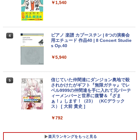
B｜ キーボード マウス付 2年保証 安い P
￥9,480
レスイヤホン bluetooth イヤホン V12 小型
コミックスDIGITAL)
by Amazon 炭酸水 ラベルレス 500ml ×24本
￥1,540
C 初期設定済み テレワーク 在宅勤務
￥16,800
軽量 ブルートゥースHi-Fi 最大36時間再生 ぶ
強炭酸水 ペットボトル 500ミリリットル (Sm
￥250
るーとゅーす コードレス ENCノイズキャン
art Basic)
￥572
￥47,700
セリング 自動ペアリング Type-C充電 マイク
付き 防水 タッチ式音量調整 スポーツ/通勤/通
Yoothi 互換品 液晶 13.3インチ N133BG
￥1,625
3
学/WEB会議(ホワイト)
【★最大100%ポイント】【新生活応援・
A-EA2 NT133WHM-N35 NT133WHM-N4
3
2026】【Office 2019 H&B】富士通 LIF
5 NT133WHM-N46 NT133WHM-N47 BO
ピアノ 楽譜 カプースチン | 8つの演奏会
BUGS LIFE
スーパーの裏でヤニ吸うふたり 9巻 (デジタル
4
EBOOK/第3世代 Core i7/メモリ:8GB/16
「楽天ランキング1位」 デスクトップパ
E07AE BOE07AD BOE07C0 BOE0800
￥1,964
用エチュード 作品40 | 8 Concert Studie
3
版ビッグガンガンコミックス)
コカ・コーラ やかんの麦茶 from 爽健美茶 ラ
GB/SSD:256GB/512GB/1TB/テンキー/1
ソコン Windows11 Office付き パソコン
対応 1366x768 WXGA LED LCD 液晶デ
s Op.40
ベルレス 650mlPET×24本
￥250
5.6型/USB3.0/HDMI/wi-fi/Office/無線マ
新品｜インテル 第14世代 Core i5-4590 i
ィスプレイ 修理交換用液晶パネル
￥810
ウス/USBメモリ/中古パソコン/ノートパ
5 i7-14700F｜ SSD 256GB～2TB｜メモ
￥5,940
Xiaomi シャオミ REDMI Buds 8 Lite ワイヤ
￥2,009
ソコン/Windows11/Windows10
リ 8～64GB DDR4/5｜ デスクトップPC
￥8,900
レスイヤホン Bluetooth 5.4 ノイズキャンセ
2年保証 激安 高性能 ゲーム 本体のみ PC
リング ANC 36時間再生
高スペッ 初期設定済み
￥23,999
￥3,480
信じていた仲間達にダンジョン奥地で殺
5
￥45,700
【選べる2色 コスパ抜群】モバイルモニ
されかけたがギフト『無限ガチャ』でレ
4
ター 15.6インチ フルHD 100%sRGB 非
ベル9999の仲間達を手に入れて元パーテ
【期間限定P15倍+最大10%OFFクーポ
光沢IPS パネル Type-C対応 miniHDMI
ィーメンバーと世界に復讐＆『ざま
4
ン】 【3年保証】MICROSOFT マイクロ
薄型軽量 約650g VESA対応 モニター 持
ぁ！』します！（23） （KCデラック
ソフト SURFACE GO 2 LTE ADVANCED
【今だけP10倍！大量還元！】一体型デ
ち運び サブディスプレイ テレワーク 在
ス） [ 大前 貴史 ]
4
(LTEモデル) SSD128GB メモリ8GB Win
スクトップパソコン VETESA 22型液晶
宅勤務 UPERFECT
dows 11 Pro 中古 返品 送料無料 中古ノ
第2世代Core i5 Windows11搭載 Office
￥792
ートパソコン 中古パソコン ノートパソコ
付き メモリ8GB SSD256GB 初期設定済
￥8,999
ン ノート ノートPC タブレット OFFICE
み USB2.0 Wi-Fi無線LAN対応 キーボー
付き
ド＆マウス付属 在宅勤務 学生向け 初心
楽天ランキングをもっと見る
者向け 高性能PC 新品