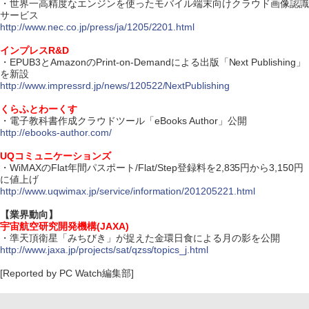
・世界一高精度なエンジンを使ったモバイル端末向けクラウド画像認識
サービス
http://www.nec.co.jp/press/ja/1205/2201.html
インプレスR&D
・EPUB3とAmazonのPrint-on-Demandによる出版「Next Publishing」
を新設
http://www.impressrd.jp/news/120522/NextPublishing
くらふとわーくす
・電子教科書作成クラウドツール「eBooks Author」公開
http://ebooks-author.com/
UQコミュニケーションズ
・WiMAXのFlat年間パスポート/Flat/Step登録料を2,835円から3,150円
に値上げ
http://www.uqwimax.jp/service/information/201205221.html
【業界動向】
宇宙航空研究開発機構(JAXA)
・準天頂衛星「みちびき」が捉えた金環日食による月の影を公開
http://www.jaxa.jp/projects/sat/qzss/topics_j.html
[Reported by PC Watch編集部]