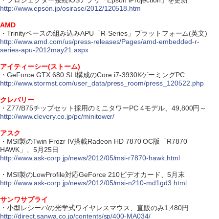
・プロジェクター接続iOSアプリ「Epson iProjection」を更新
http://www.epson.jp/osirase/2012/120518.htm
AMD
・Trinityベースの組み込みAPU「R-Series」プラットフォーム(英文)
http://www.amd.com/us/press-releases/Pages/amd-embedded-r-
series-apu-2012may21.aspx
アイティーシー(ストーム)
・GeForce GTX 680 SLI構成のCore i7-3930KゲーミングPC
http://www.stormst.com/user_data/press_room/press_120522.php
クレバリー
・Z77/B75チップセット採用のミニタワーPC 4モデル、49,800円～
http://www.clevery.co.jp/pc/minitower/
アスク
・MSI製のTwin Frozr IV搭載Radeon HD 7870 OC版「R7870
HAWK」、5月25日
http://www.ask-corp.jp/news/2012/05/msi-r7870-hawk.html
・MSI製のLowProfile対応GeForce 210ビデオカード、5月末
http://www.ask-corp.jp/news/2012/05/msi-n210-md1gd3.html
サンワサプライ
・小型レシーバの光学式ワイヤレスマウス、直販のみ1,480円
http://direct.sanwa.co.jp/contents/sp/400-MA034/