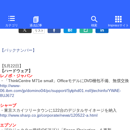
ダイジェスト・ニュース
カテゴリ
過去記事
検索
Impressサイト
リスト
【バックナンバー】
【5月22日】
【ハードウェア】
レノボ・ジャパン
・「ThinkCentre M71e small」OfficeモデルにDVD梱包不備、無償交換
http://www-
06.ibm.com/jp/domino04/pc/support/Sylphd01.nsf/jtechinfo/YWAE-
8UJ672
シャープ
・東京スカイツリータウンに122台のデジタルサイネージを納入
http://www.sharp.co.jp/corporate/news/120522-a.html
エプソン