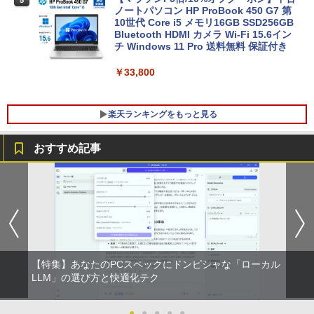
5
ノートパソコン HP ProBook 450 G7 第
10世代 Core i5 メモリ16GB SSD256GB
Bluetooth HDMI カメラ Wi-Fi 15.6イン
チ Windows 11 Pro 送料無料 保証付き
￥33,800
楽天ランキングをもっと見る
おすすめ記事
【マラソンP5倍/10%オフクーポン】中古
【公式・メーカー直販・送料無料】モニ
ゼンリン住宅地図 B4判 東京都 東京都港
1
1
1
ディスクトップパソコン Windows11 Of
ター 新品 フルHD HP Series 3 Pro 322p
区 発行年月202604 13103011I
fice付き デル Dell OptiPlex 3050 SFF
e 21.45インチFHDモニター IPS 21.5型
第6世代Core i5 メモリ8GB/16GB 高速S
角度調整 VESA 100Hz 液晶 HDMI VGA P
￥25,740
SD128GB/256GB DVD搭載 初期設定済
S5 Switch 3年保証 転送不可 (型番：AK2
み 送料無料 保証付き
F1UT）
￥15,800
￥11,280
【特集】あなたのPCスペックにドンピシャな「ローカル
杖と剣のウィストリア（16） 【電子書
LLM」の選び方と快適化テク
2
籍】[ 大森藤ノ ]
中古デスクトップDell Optiplex 3070 SF
モニター 23.8インチ 144Hz FHD pcモニ
●
●
●
●
●
￥594