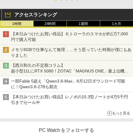
2
2
F 3070-3070SF 【中古】 Dell Optiplex
ター フリッカーレス FullHD ブルーライ
3070 SFF 中古デスクトップCore i5 Win
トカット ノングレア ディスプレイ HDMI
アクセスランキング
11 Pro 64bit Dell Optiplex 3070 SFF 中
144hz pcモニター Adaptive-Sync ブラ
古デスクトップCore i5 Win11 Pro 64bit
ック MAXZEN MJM24IC01 MJM24IC02-
1時間
24時間
1週間
1カ月
F144 マクスゼン
歴史地理学事典 [ 歴史地理学会 ]
3
￥24,500
【本日みつけたお買い得品】モトローラのスマホが約1万7,000
￥10,980
￥26,400
円で購入可能
メモリ8GBで仕事なんて無理……そう思っていた時期が僕にもあ
【中古・Aランク】富士通 ESPRIMO D5
3
りました
88/B デスクトップパソコン 第9世代 Cor
Thinlerain 13.3インチモニター 小型 デ
3
e i5 9500 メモリ8GB 高速SSD256GB W
ィスプレイ 液晶ディスプレイ モニター/1
【西川和久の不定期コラム】
indows11 Pro Office 2019搭載 WiFi 無
366x768/95°視野/HDMI VGA AV BNC U
はじめての世界名作えほん あかいえほ
4
超小型11LにRTX 5080！ZOTAC「MAGNUS ONE」最上位機の
線LAN DVD ドライブ 4K対応 省スペース
SB ポート/VESAマウント/スピーカー内
んのおうち（1～40巻） （0） [ 中脇 初
実力を探る
中古PC 整備済み品 90日保証 送料無料
蔵/リモコン
枝 ]
一部Fable 5超え「Qwen3.8-Max」8月12日ダウンロード可能
に！Qwen3.8-27Bも順次
￥28,800
￥12,149
￥26,400
【本日みつけたお買い得品】レノボの15.3型ノートが4万5千円
引きでセール中
【全品最大2500円OFFクーポン】【22イ
アイ・オー・データ ワイド液晶ディスプ
80代になるとたいていボケるか死ぬ。70
4
4
5
もっと見る
ンチ 液晶+新品キーボード＆新品無線マ
レイ 21.5/23.8/27型 1920×1080/アナロ
代は神様から与えられた特別な時間 （幻
ウスセット】HP EliteDesk 800 G1 SFF
グRGB HDMI/ブラック/スピーカー：あ
冬舎新書） [ 林真理子 ]
デスクトップPC 第4世代Core-i7 Office
り/よりサステナブルなディスプレイへ/3
付き Windows11 メモリ8GB/16GB SSD
辺フレームレス
PC Watch をフォローする
￥1,034