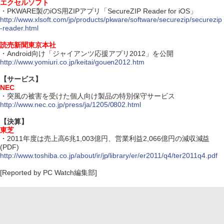
エクセルソフト
・PKWARE製のiOS用ZIPアプリ「SecureZIP Reader for iOS」
http://www.xlsoft.com/jp/products/pkware/software/securezip/securezip
-reader.html
読売新聞東京本社
・Android向け「ジャイアンツ応援アプリ2012」を公開
http://www.yomiuri.co.jp/keitai/gouen2012.htm
【サービス】
NEC
・突風の被害を受けた個人向け製品の特別保守サービス
http://www.nec.co.jp/press/ja/1205/0802.html
【決算】
東芝
・2011年度は売上高6兆1,003億円、営業利益2,066億円の減収減益
(PDF)
http://www.toshiba.co.jp/about/ir/jp/library/er/er2011/q4/ter2011q4.pdf
[Reported by PC Watch編集部]