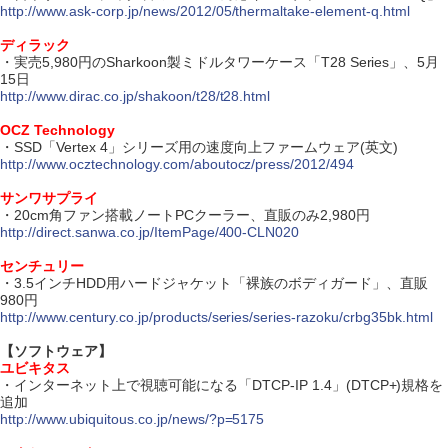
http://www.ask-corp.jp/news/2012/05/thermaltake-element-q.html
ディラック
・実売5,980円のSharkoon製ミドルタワーケース「T28 Series」、5月
15日
http://www.dirac.co.jp/shakoon/t28/t28.html
OCZ Technology
・SSD「Vertex 4」シリーズ用の速度向上ファームウェア(英文)
http://www.ocztechnology.com/aboutocz/press/2012/494
サンワサプライ
・20cm角ファン搭載ノートPCクーラー、直販のみ2,980円
http://direct.sanwa.co.jp/ItemPage/400-CLN020
センチュリー
・3.5インチHDD用ハードジャケット「裸族のボディガード」、直販
980円
http://www.century.co.jp/products/series/series-razoku/crbg35bk.html
【ソフトウェア】
ユビキタス
・インターネット上で視聴可能になる「DTCP-IP 1.4」(DTCP+)規格を
追加
http://www.ubiquitous.co.jp/news/?p=5175