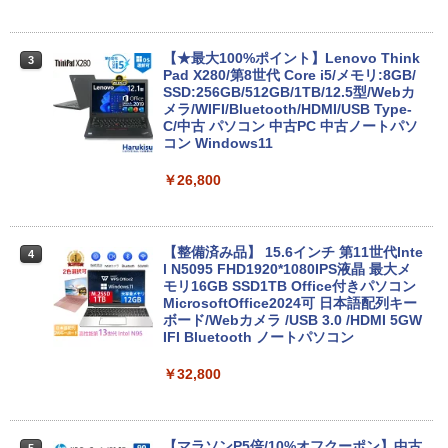
セリング 自動ペアリング Type-C充電 マイク
付き 防水 タッチ式音量調整 スポーツ/通勤/通
￥1,625
学/WEB会議(ホワイト)
【★最大100%ポイント】Lenovo Think
3
BUGS LIFE
スーパーの裏でヤニ吸うふたり 9巻 (デジタル
Pad X280/第8世代 Core i5/メモリ:8GB/
￥1,964
版ビッグガンガンコミックス)
コカ・コーラ やかんの麦茶 from 爽健美茶 ラ
SSD:256GB/512GB/1TB/12.5型/Webカ
ベルレス 650mlPET×24本
￥250
メラ/WIFI/Bluetooth/HDMI/USB Type-
￥810
C/中古 パソコン 中古PC 中古ノートパソ
Xiaomi シャオミ REDMI Buds 8 Lite ワイヤ
￥2,009
コン Windows11
レスイヤホン Bluetooth 5.4 ノイズキャンセ
リング ANC 36時間再生
￥26,800
￥2,980
【整備済み品】 15.6インチ 第11世代Inte
4
l N5095 FHD1920*1080IPS液晶 最大メ
モリ16GB SSD1TB Office付きパソコン
MicrosoftOffice2024可 日本語配列キー
ボード/Webカメラ /USB 3.0 /HDMI 5GW
IFI Bluetooth ノートパソコン
￥32,800
【マラソンP5倍/10%オフクーポン】中古