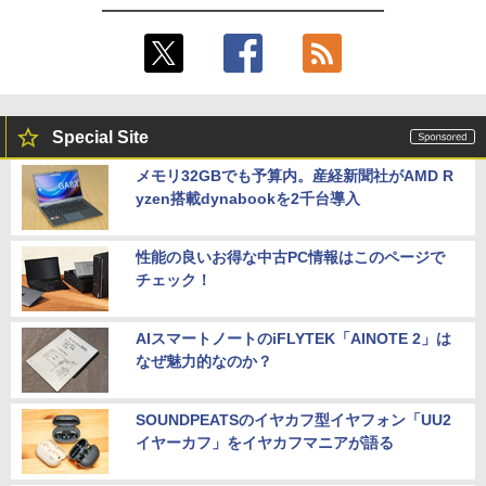
256GB/512GB ハイブリッド Wi-Fi DVD
USB3.0 デスクトップ PC 中古 PC
￥12,280
￥27,999
★エイスース / ASUS アイケア液晶ディ
5
スプレイ フルHD(1920x1080) IPSパネル
Special Site
【正規永久版Office付き】NiPoGi ミニp
VA249QGZ [23.8インチ]【PCモニター・
5
c Intel N5030 最大3.1Hz mini pc Windo
液晶ディスプレイ】【送料無料】
メモリ32GBでも予算内。産経新聞社がAMD R
ws11 Pro 12GB+256GB SSD (4TB拡大
yzen搭載dynabookを2千台導入
可能) 4K 静音 高速熱放散 小型超軽量ミ
￥13,200
ニパソコン豊富なインターフェース USB
3.2/HDMI 2.0×2 高速2.4G/5GWi-Fi BT4.
2 省電力 小型パソコン
性能の良いお得な中古PC情報はこのページで
チェック！
￥39,980
AIスマートノートのiFLYTEK「AINOTE 2」は
なぜ魅力的なのか？
SOUNDPEATSのイヤカフ型イヤフォン「UU2
イヤーカフ」をイヤカフマニアが語る