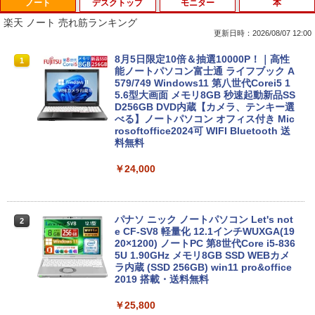
ノート
デスクトップ
モニター
本
Anker Soundcore P40i オフホワイト
BRUCE WAYNE feat. Flo Milli, ATL Jacob
【Amazon.co.jp限定】 い・ろ・は・す 2L P
薬屋のひとりごと 17巻 (デジタル版ビッグガ
[Explicit]
ET ラベルレス ×8本
ンガンコミックス)
楽天 ノート 売れ筋ランキング
￥7,990
更新日時：2026/08/07 12:00
￥250
￥1,112
￥770
8月5日限定10倍＆抽選10000P！｜高性
1
能ノートパソコン富士通 ライフブック A
579/749 Windows11 第八世代Corei5 1
Anker Soundcore P31i ブラック
BRUCE WAYNE feat. Flo Milli, ATL Jacob
by Amazon 天然水 ラベルレス 500ml ×24本
異世界居酒屋「のぶ」(22) (角川コミックス・
5.6型大画面 メモリ8GB 秒速起動新品SS
[Explicit]
富士山の天然水 バナジウム含有 水 ミネラル
エース)
D256GB DVD内蔵【カメラ、テンキー選
ウォーター ペットボトル 静岡県産 500ミリリ
べる】ノートパソコン オフィス付き Mic
￥5,990
ットル (Smart Basic)
rosoftoffice2024可 WIFI Bluetooth 送
￥250
￥832
料無料
￥1,380
￥24,000
Anker Soundcore Liberty 5 ミッドナイトブ
On My Road (Stadium ver.)
ONE PIECE モノクロ版 115 (ジャンプコミッ
ラック
クスDIGITAL)
by Amazon 天然水ラベルレス 2L×9本
￥250
パナソ ニック ノートパソコン Let's not
￥14,990
￥594
￥1,117
2
e CF-SV8 軽量化 12.1インチWUXGA(19
20×1200) ノートPC 第8世代Core i5-836
5U 1.90GHz メモリ8GB SSD WEBカメ
ラ内蔵 (SSD 256GB) win11 pro&office
【2026年アップグレード版】AOKIMI ワイヤ
On My Road (Stadium ver.)
HUNTER×HUNTER モノクロ版 39 (ジャンプ
2019 搭載・送料無料
レスイヤホン bluetooth イヤホン V12 小型
コミックスDIGITAL)
by Amazon 炭酸水 ラベルレス 500ml ×24本
軽量 ブルートゥースHi-Fi 最大36時間再生 ぶ
強炭酸水 ペットボトル 500ミリリットル (Sm
￥250
￥25,800
るーとゅーす コードレス ENCノイズキャン
art Basic)
￥572