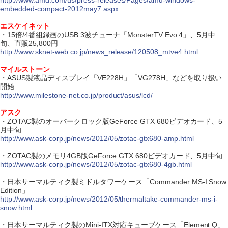
http://www.amd.com/us/press-releases/Pages/amd-windows-
embedded-compact-2012may7.aspx
エスケイネット
・15倍/4番組録画のUSB 3波チューナ「MonsterTV Evo.4」、5月中
旬、直販25,800円
http://www.sknet-web.co.jp/news_release/120508_mtve4.html
マイルストーン
・ASUS製液晶ディスプレイ「VE228H」「VG278H」などを取り扱い
開始
http://www.milestone-net.co.jp/product/asus/lcd/
アスク
・ZOTAC製のオーバークロック版GeForce GTX 680ビデオカード、5
月中旬
http://www.ask-corp.jp/news/2012/05/zotac-gtx680-amp.html
・ZOTAC製のメモリ4GB版GeForce GTX 680ビデオカード、5月中旬
http://www.ask-corp.jp/news/2012/05/zotac-gtx680-4gb.html
・日本サーマルティク製ミドルタワーケース「Commander MS-I Snow
Edition」
http://www.ask-corp.jp/news/2012/05/thermaltake-commander-ms-i-
snow.html
・日本サーマルティク製のMini-ITX対応キューブケース「Element Q」