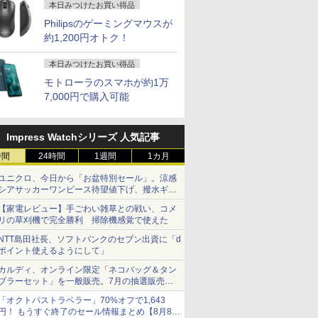
本日みつけたお買い得品
Philipsのゲーミングマウスが
約1,200円オトク！
本日みつけたお買い得品
モトローラのスマホが約1万
7,000円で購入可能
Impress Watchシリーズ 人気記事
時間
24時間
1週間
1カ月
ユニクロ、今日から「お盆特別セール」。涼感
シアサッカーワンピース待望値下げ、撥水ギア
ショーツは1990円に
【家電レビュー】手ごわい雑草との戦い、コメ
リの草刈機で完全勝利 掃除機感覚で使えた
NTT島田社長、ソフトバンクのセブン出資に「d
ポイント使えるようにして」
カルディ、オンライン限定「ネコバッグ＆タン
ブラーセット」を一般販売。7月の抽選販売の
当選無効分
「オクトパストラベラー」70%オフで1,643
円！ もうすぐ終了のセール情報まとめ【8月8日