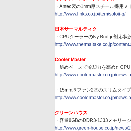
・Antec製の1mm厚スチール採用ミド
http://www.links.co.jp/item/soloii-g/
日本サーマルティク
・CPUクーラーのIvy Bridge対応
http://www.thermaltake.co.jp/conten
Cooler Master
・斜めベースで冷却力を高めたCPU
http://www.coolermaster.co.jp/new
・15mm厚ファン2基のスリムタイプC
http://www.coolermaster.co.jp/new
グリーンハウス
・容量8GBのDDR3-1333メモリ
http://www.green-house.co.jp/news/