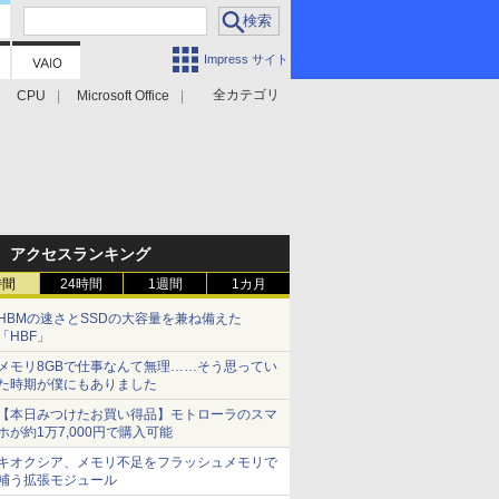
Impress サイト
全カテゴリ
CPU
Microsoft Office
アクセスランキング
時間
24時間
1週間
1カ月
HBMの速さとSSDの大容量を兼ね備えた
「HBF」
メモリ8GBで仕事なんて無理……そう思ってい
た時期が僕にもありました
【本日みつけたお買い得品】モトローラのスマ
ホが約1万7,000円で購入可能
キオクシア、メモリ不足をフラッシュメモリで
補う拡張モジュール