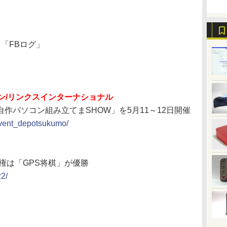
ス「FBログ」
ン/リンクスインターナショナル
 自作パソコン組み立てまSHOW」を5月11～12日開催
_event_depotsukumo/
権は「GPS将棋」が優勝
22/