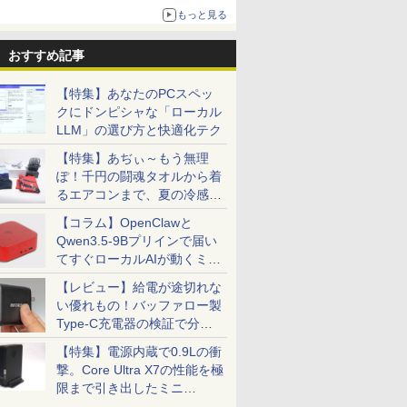
更新】
もっと見る
ニンテンドーeショップでは「大神 絶景版」が
67%オフで990円
おすすめ記事
【特集】あなたのPCスペッ
クにドンピシャな「ローカル
LLM」の選び方と快適化テク
【特集】あぢぃ～もう無理
ぽ！千円の闘魂タオルから着
るエアコンまで、夏の冷感グ
ッズ一挙紹介
【コラム】OpenClawと
Qwen3.5-9Bプリインで届い
てすぐローカルAIが動くミニ
PC「SER9 Pro」
【レビュー】給電が途切れな
い優れもの！バッファロー製
Type-C充電器の検証で分か
ったこと
【特集】電源内蔵で0.9Lの衝
撃。Core Ultra X7の性能を極
限まで引き出したミニ
PC「GPD BOX」