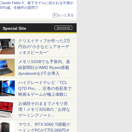
Claude Fable 5、格下モデルに回される不満が
85%減。生物学の質問で
もっと見る
Special Site
クリエイティブが作った2万
円台の“小さなピュアオーデ
ィオスピーカー”
メモリ32GBでも予算内。産
経新聞社がAMD Ryzen搭載
dynabookを2千台導入
ハイグレードテレビ「TCL
Q7D Pro」。圧巻の色彩美で
映画＆ゲームが極上体験に
お値段そのままでメモリ倍
増！メモリ32GBの「お得な
ゲーミングノート」
マウス、RTX 5060 Ti搭載ゲ
ーミングPCが7万5,000円オ