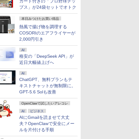
カード付きの「プロ野球チッ
プス」が24袋セットでオトク
本日みつけたお買い得品
熱風で揚げ物を調理する
COSORIのエアフライヤーが
2,000円引き
AI
格安の「DeepSeek API」が
近日大幅値上げへ
AI
ChatGPT、無料プランもテ
キストチャットが無制限に。
GPT-5.6 Solも改善
OpenClawで試したいアレコレ
AI
ビジネス
AIにGmailを読ませて大丈
夫？OpenClawで安全にメー
ルを片付ける手順