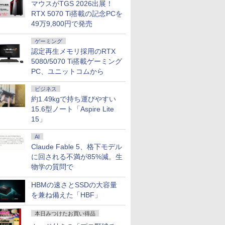
マウスがTGS 2026出展！
RTX 5070 Ti搭載の記念PCを
49万9,800円で発売
ゲーミング
認定再生メモリ採用のRTX
5080/5070 Ti搭載ゲーミング
PC、ユニットコムから
ビジネス
約1.49kgで持ち運びやすい
15.6型ノート「Aspire Lite
15」
AI
Claude Fable 5、格下モデル
に回される不満が85%減。生
物学の質問で
HBMの速さとSSDの大容量
を兼ね備えた「HBF」
本日みつけたお買い得品