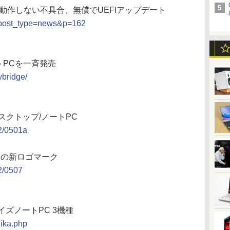
が正しく動作しない不具合、無償でUEFIアップデート
t/?post_type=news&p=162
ートPCを一斉発売
ybridge/
載デスクトップ/ノートPC
12/0501a
A」の新ロゴマーク
2/0507
ズノートPC 3機種
hika.php