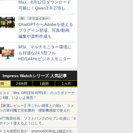
Max」8月12日ダウンロード
可能に！Qwen3.8-27Bも順
次
AI
クリエイター
ChatGPTからAdobeを使える
プラグイン登場。写真/動画
編集や資料作成も
MSI、マルチモニター環境に
も好適な24.5型フル
HD/144Hzビジネスモニター
Impress Watchシリーズ 人気記事
時間
24時間
1週間
1カ月
ミスド「Mrs. GREEN APPLE」のコラボドーナ
ツ4種、いよいよ発売！
【家電レビュー】手ごわい雑草との戦い、コメ
リの草刈機で完全勝利 掃除機感覚で使えた
7
7
7
7
8
8
8
8
9
9
9
9
NTT島田社長、ソフトバンクのセブン出資に「d
ポイント使えるようにして」
ドコモ前田社長が「ahamo40GB化は検証のた