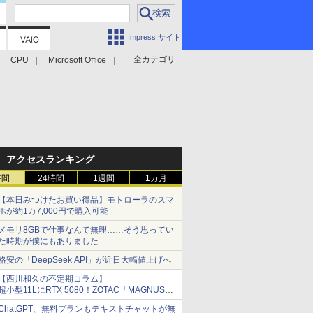
Impress サイト
全カテゴリ
CPU
Microsoft Office
アクセスランキング
時間
24時間
1週間
1カ月
【本日みつけたお買い得品】モトローラのスマ
ホが約1万7,000円で購入可能
メモリ8GBで仕事なんて無理……そう思ってい
た時期が僕にもありました
格安の「DeepSeek API」が近日大幅値上げへ
【西川和久の不定期コラム】
超小型11LにRTX 5080！ZOTAC「MAGNUS
ONE」最上位機の実力を探る
ChatGPT、無料プランもテキストチャットが無