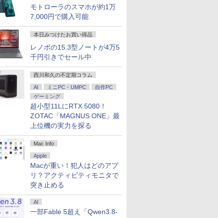
モトローラのスマホが約1万
7,000円で購入可能
本日みつけたお買い得品
レノボの15.3型ノートが4万5
千円引きでセール中
西川和久の不定期コラム
AI
ミニPC・UMPC
自作PC
ゲーミング
超小型11LにRTX 5080！
ZOTAC「MAGNUS ONE」最
上位機の実力を探る
Mac Info
Apple
Macが重い！犯人はどのアプ
リ？アクティビティモニタで
突き止める
AI
一部Fable 5超え「Qwen3.8-