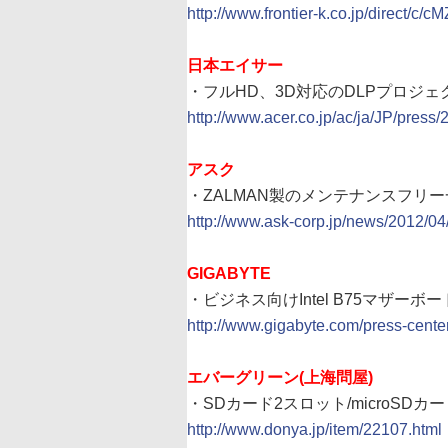
http://www.frontier-k.co.jp/direct/c/cM
日本エイサー
・フルHD、3D対応のDLPプロジェ
http://www.acer.co.jp/ac/ja/JP/press
アスク
・ZALMAN製のメンテナンスフリー
http://www.ask-corp.jp/news/2012/0
GIGABYTE
・ビジネス向けIntel B75マザーボー
http://www.gigabyte.com/press-cent
エバーグリーン(上海問屋)
・SDカード2スロット/microSDカ
http://www.donya.jp/item/22107.html