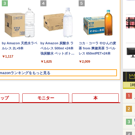
Anker Soundcore
On My Road (Stadium
by Amazon 天然水ラベ
【2026年アップグレー
On My Road (Stadium
by Amazon 炭酸水 ラ
Xiaomi シャオミ REDMI
BUGS LIFE
コカ・コーラ やかんの麦
Liberty 5 ミッドナイト
ver.)
ルレス 2L×9本
ド版】AOKIMI ワイヤ
ver.)
ベルレス 500ml ×24本
Buds 8 Lite ワイヤレス
茶 from 爽健美茶 ラベル
￥250
ブラック
レスイヤホン
強炭酸水 ペットボトル
イヤホン Bluetooth 5.4
レス 650mlPET×24本
￥250
￥1,117
￥250
bluetooth イヤホン
500ミリリットル
ノイズキャンセリング
￥14,990
￥1,964
￥1,625
￥2,980
￥2,009
V12 小型軽量 ブルート
(Smart Basic)
ANC 36時間再生
ゥースHi-Fi 最大36時間
mazonランキングをもっと見る
再生 ぶるーとゅーす コ
ードレス ENCノイズキ
ャンセリング 自動ペア
1
リング Type-C充電 マ
イク付き 防水 タッチ式
トップ
モニター
本
音量調整 スポーツ/通
勤/通学/WEB会議(ホワ
イト)
3
3
3
3
4
4
4
4
5
5
5
5
6
6
6
6