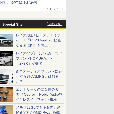
制限に。GPT-5.6 Solも改善
もっと見る
Special Site
レイズ鍛造1ピースアルミホ
イール「CE28 N-plus」軽量
なままに剛性を向上
レイズのプレミアムカー向け
ブランドHOMURAから
「2×9R」が登場！
総合オーディオブランドに進
化するSHANLINGとは何者
か？
エントリーなのに脅威の実
力!「Osprey」Noble Audioワ
イヤレスイヤフォン4機種を
一気に聴く
メモリ32GBでも予算内。産
経新聞社がAMD Ryzen搭載