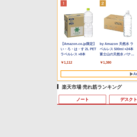
Anker Soundcore P40i
BRUCE WAYNE feat.
【Amazon.co.jp限定】
Anker Soundcore P31i
BRUCE WAYNE feat.
by Amazon 天然水 ラ
オフホワイト
Flo Milli, ATL Jacob
い・ろ・は・す 2L PET
ブラック
Flo Milli, ATL Jacob
ベルレス 500ml ×24本
[Explicit]
ラベルレス ×8本
[Explicit]
富士山の天然水 バナジ
￥7,990
￥5,990
ウム含有 水 ミネラルウ
￥250
￥1,112
￥250
￥1,380
ォーター ペットボトル
静岡県産 500ミリリッ
A
トル (Smart Basic)
楽天市場 売れ筋ランキング
ノート
デスク
10
10
10
10
1
1
1
1
2
2
2
2