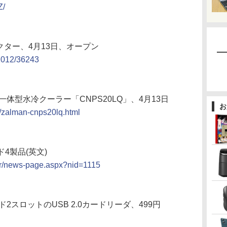
Z/
クター、4月13日、オープン
/2012/36243
一体型水冷クーラー「CNPS20LQ」、4月13日
お
4/zalman-cnps20lq.html
ド4製品(英文)
er/news-page.aspx?nid=1115
ード2スロットのUSB 2.0カードリーダ、499円