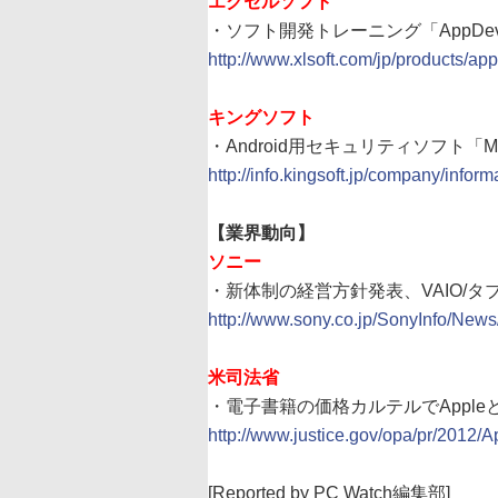
エクセルソフト
・ソフト開発トレーニング「AppDev OnDem
http://www.xlsoft.com/jp/products/ap
キングソフト
・Android用セキュリティソフト「Mob
http://info.kingsoft.jp/company/info
【業界動向】
ソニー
・新体制の経営方針発表、VAIO/
http://www.sony.co.jp/SonyInfo/New
米司法省
・電子書籍の価格カルテルでApple
http://www.justice.gov/opa/pr/2012/Ap
[Reported by PC Watch編集部]