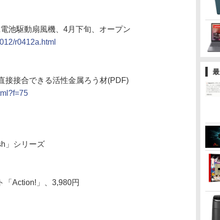
乾電池駆動扇風機、4月下旬、オープン
2012/r0412a.html
最
接接合できる活性金属ろう材(PDF)
html?f=75
ash」シリーズ
Action!」、3,980円