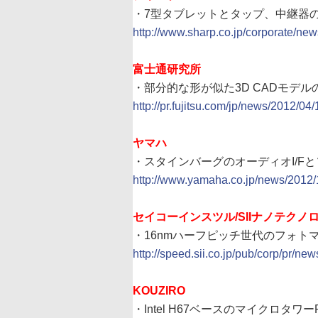
・7型タブレットとタップ、中継器
http://www.sharp.co.jp/corporate/ne
富士通研究所
・部分的な形が似た3D CADモデ
http://pr.fujitsu.com/jp/news/2012/04/
ヤマハ
・スタインバーグのオーディオI/F
http://www.yamaha.co.jp/news/2012
セイコーインスツル/SIIナノテクノ
・16nmハーフピッチ世代のフォト
http://speed.sii.co.jp/pub/corp/pr/n
KOUZIRO
・Intel H67ベースのマイクロタワーP