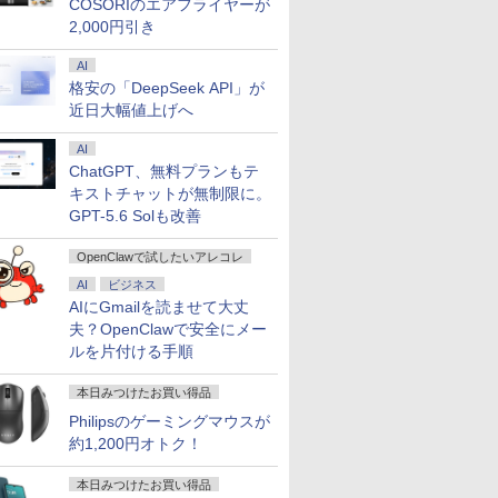
COSORIのエアフライヤーが
2,000円引き
AI
格安の「DeepSeek API」が
近日大幅値上げへ
AI
ChatGPT、無料プランもテ
キストチャットが無制限に。
GPT-5.6 Solも改善
OpenClawで試したいアレコレ
AI
ビジネス
AIにGmailを読ませて大丈
夫？OpenClawで安全にメー
ルを片付ける手順
本日みつけたお買い得品
Philipsのゲーミングマウスが
約1,200円オトク！
本日みつけたお買い得品