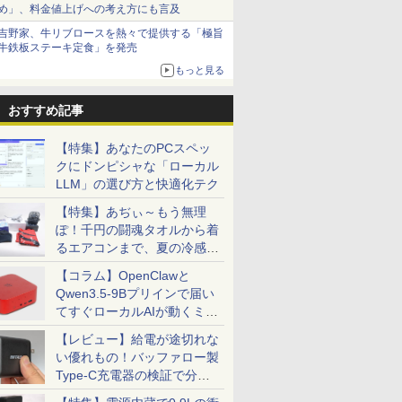
め」、料金値上げへの考え方にも言及
吉野家、牛リブロースを熱々で提供する「極旨
牛鉄板ステーキ定食」を発売
もっと見る
indows11 ノ
100%ポイント】
・メーカー直販・
のあふれた世界で
送料無料 2021年モデル
DELL DTOP115-002N1
【楽天1位 累計販売100万
Autodesk Fusion マスタ
【最新Office2024】NEC
【期間限定P15倍+最大
＼メーカー5年保証／
【楽天ブックス限定特
【ポイント5倍&150
【期間限定 ポイント
Pixio PX246 Wave
グローバル・ミニマ
コン office付き
型筐体・ミニパソ
料】モニター 新品
襲われない 5
HP ProBook 450 G8
[Dell Pro Micro (i5-
台突破】モバイルモニタ
ーズガイド ベーシック編
Office付き Windows11
10%OFFクーポン】 【3
【最短即日発送】 【新
典】梅山恋和 2nd写真集
OFFクーポン】【フ
＆クーポン配布】 富
ミングモニター 23.
税Q＆A〈第2版〉 [ 
インチワイド液晶 フ
l OptiPlex 3080
P Series 3 Pro
籍】[ 増田ちひろ
Windows11 64bit WEBカ
14500T 8GB SSD256GB
ー 15.6インチ フルHD 4K
改訂第3版 [ 小原照記 ]
15.6型 第8世代 Core i7 メ
年保証】APPLE アップル
品】 モニター 24インチ
『COCOIRO（ココイ
HD&WEBカメラ】
FMV F55-K1 一体型
チ FHD 120Hz IPS 
税理士法人 デジタル
おすすめ記事
tel Pentium
第10世代 Corei5/メ
 23.8インチFHDモ
メラ HDMI テンキー Core
Win11Pro 1Y)]
タッチパネル バッテリー
モリ4GB/8GB/16GB
IMAC 5K 27-INCH
ディスプレイ PCモニター
ロ）』(ポストカード1枚)
パソコン 中古 パソ
クトップ パソコン
ワイト ブルー ピンク
課税対応チーム ]
0
0
0
￥39,800
￥106,080
￥12,999
￥3,520
￥32,900
￥115,500
￥16,800
￥3,599
￥29,800
￥134,800
￥16,800
￥6,270
6500Y メモリ
PS 23.8型 角度調
i5 1135G7 メモリー8GB
内蔵 選べる13モデル 非光
SSD128GB/256GB/512GB
SSD512GB メモリ32GB
ASUS 液晶ディスプレイ
[ 梅山恋和 ]
13.3インチ SSD1TB
FMVF55K1WA Win1
クシオ 液晶 モニター
【特集】あなたのPCスペッ
新品SSD256GB
16GB/32GB/SSD:128GB/256GB/512GB/1TB/USB
A 100Hz 液晶
高速SSD256GB 無線LAN
沢IPS パネル Type-C対応
大特価!! ノートPC 中古ノ
Core i5 Mac OS X 中古
VA249QGZ VA249QGSZ
リ8GB Core i5 第1
Office付き Core i5-
ィスプレイ サブ 2台
クにドンピシャな「ローカル
0 HDMI 日本語配列
/HDMI/Wi-fi/2画面
isplayPort VGA
A4サイズ 15インチ フル
HDMI モニター 持ち運び
ートパソコン 人気モデル
アウトレット 返品 送料無
23.8型 1920×1080 IPSパ
Microsoft Office付
1235U メモリ16GB
HDMI VGA
LLM」の選び方と快適化テク
ド【NC15】
dows11/Office/
witch 3年保証 転送
HD液晶 中古ノートパソ
ディスプレイ サブディス
最入荷商品 ノートパソコ
料 中古デスクトップパソ
ネル 5年保証付き 応答速
Windows11 富士通
SSD512GB 23.8イ
スクトップPC ミ
番：9U5J5UT）
コン 中古 パソコン【30日
プレイ デュアルモニター
ン 中古 本体整備済み 初
コン 中古パソコン デスク
度1ms フレームレス
Lifebook U9310 off
再生品Sランク
【特集】あぢぃ～もう無理
トップ ミニPC
保証】1804893
ミニPC対応 EVICIV
期設定済み
トップパソコン デスクト
120Hz 仕事 ビジネス 在
載 中古ノートパソコ
ぽ！千円の闘魂タオルから着
ップ PC 大画面 液晶一体
宅 スピーカー付き 楽天ラ
い ノートPC パソコ
型 一体型 液晶
ンキング6冠
量 薄型
るエアコンまで、夏の冷感グ
ッズ一挙紹介
【コラム】OpenClawと
Qwen3.5-9Bプリインで届い
てすぐローカルAIが動くミニ
PC「SER9 Pro」
【レビュー】給電が途切れな
い優れもの！バッファロー製
Type-C充電器の検証で分か
ったこと