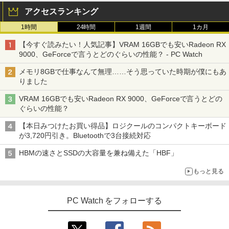
Core i5 富士通 LIFEBOOK A579/B メモ
3070 Micro 第9世代 Core i5 Windows1
サブディスプレイ デュアルモニター テレ
￥1,980
アクセスランキング
リ8GB HDD500GB 15.6インチ HDMI テ
1 Pro メモリ 8GB/16GB SSD 256GB/51
ワーク ミニPC対応 EVICIV
ンキー DVD-ROM 初期設定済 すぐ使え
2GB USB無線LANアダプター付属 HDMI
1時間
24時間
1週間
1カ月
る 7日保証 送料無料 2営業日以内に発送
DisplayPort WPS Office付き デスクト
￥11,999
ップパソコン ミニPC 中古パソコン 小型
楽譜 【取寄品】UN275 輸入 フラッシン
3
【今すぐ読みたい！人気記事】VRAM 16GBでも安いRadeon RX
コンパクト デスクトップPC
￥17,980
グ・ウィンズ【メール便不可商品】【沖
9000、GeForceで言うとどのぐらいの性能？ - PC Watch
縄・離島以外送料無料】
￥35,000
【期間限定5%OFFクーポン 8/12 10時ま
3
メモリ8GBで仕事なんて無理……そう思っていた時期が僕にもあ
で】 モニター 27インチ 100Hz FHD VA
￥30,030
りました
＼★最大2555円OFFクーポン★／【テン
パネル スピーカー搭載 ブルーライト軽減
3
キー搭載内蔵】中古ノートパソコン 東芝
ノングレアタイプ 壁掛け対応 省スペース
VRAM 16GBでも安いRadeon RX 9000、GeForceで言うとどの
dynabook B55 シリーズ 15.6インチ Co
超得2,500円OFF&P2倍｜Windows11正
角度調整 高視野角 178° Adaptive-Sync
3
ぐらいの性能？
re i5 第6世代 メモリ8 GSSD128G Wind
式対応｜楽天1位｜最大180日保証｜CPU
対応 MAXZEN MJM27CH02-F100
オレンジページ 2026 10/17号増刊＜グレ
4
ows11 DVDドライブ Bluetooth HDMI O
第8世代｜HP 中古デスクトップパソコン
ー＞ [雑誌]
【本日みつけたお買い得品】ロジクールのコンパクトキーボード
ffice付き 中古パソコン 中古ノートPC 整
Windows11 office付き｜メモリ8GB SS
￥13,980
が3,720円引き。Bluetoothで3台接続対応
備済み
D256GB HDD500GB｜ デスクトップ Mi
￥1,689
crosoft office 第8世代以降｜セット購入
HBMの速さとSSDの大容量を兼ね備えた「HBF」
可能｜デスクトップ 中古｜中古PC
￥14,555
モニター 21.5インチ/23.8インチ/27イン
4
もっと見る
￥34,800
チ フルhd 高画質 100Hz VA ノングレア
非光沢 スピーカー内蔵 3年保証 ディスプ
【 限定生産・特典つき 】YUZURU2027
5
レビュー投稿 5年保証｜MS Office 2024
レイ パソコンモニター PCモニター フル
4
羽生結弦カレンダー卓上版 [ 能登 直 ]
PC Watch をフォローする
H&B 搭載｜中古 ノートパソコン Windo
ハイビジョン 21インチ 液晶モニター ア
ws11 Office付｜スペック Core i5 第7世
デスクトップパソコン Windows11 Offic
イリスオーヤマ DT-JF *
4
￥2,750
代 メモリ 8GB 大容量 HDD 500GB テン
e付き パソコン 新品｜インテル 第14世代
キー DVDドライブ搭載 CD DVD 再生可
Core i5-6500 i5 i7-14700F｜ SSD 256G
￥11,980