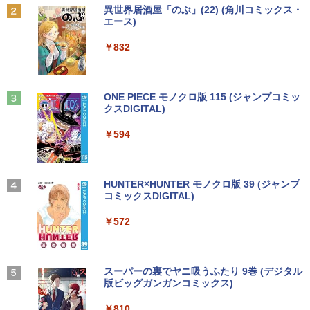
Anker Soundcore P31i ブラック
BRUCE WAYNE feat. Flo Milli, ATL Jacob
by Amazon 天然水 ラベルレス 500ml ×24本
異世界居酒屋「のぶ」(22) (角川コミックス・
[Explicit]
富士山の天然水 バナジウム含有 水 ミネラル
エース)
ウォーター ペットボトル 静岡県産 500ミリリ
￥5,990
ットル (Smart Basic)
￥250
￥832
￥1,380
Anker Soundcore Liberty 5 ミッドナイトブ
見知らぬ糸
ONE PIECE モノクロ版 115 (ジャンプコミッ
ラック
クスDIGITAL)
by Amazon 天然水ラベルレス 2L×9本
￥250
￥14,990
￥594
￥1,117
【2026年アップグレード版】AOKIMI ワイヤ
On My Road (Stadium ver.)
HUNTER×HUNTER モノクロ版 39 (ジャンプ
レスイヤホン bluetooth イヤホン V12 小型
コミックスDIGITAL)
by Amazon 炭酸水 ラベルレス 500ml ×24本
軽量 ブルートゥースHi-Fi 最大36時間再生 ぶ
強炭酸水 ペットボトル 500ミリリットル (Sm
￥250
るーとゅーす コードレス ENCノイズキャン
art Basic)
￥572
セリング 自動ペアリング Type-C充電 マイク
付き 防水 タッチ式音量調整 スポーツ/通勤/通
￥1,625
学/WEB会議(ホワイト)
On My Road (Stadium ver.)
スーパーの裏でヤニ吸うふたり 9巻 (デジタル
￥1,964
版ビッグガンガンコミックス)
コカ・コーラ やかんの麦茶 from 爽健美茶 ラ
ベルレス 650mlPET×24本
￥250
￥810