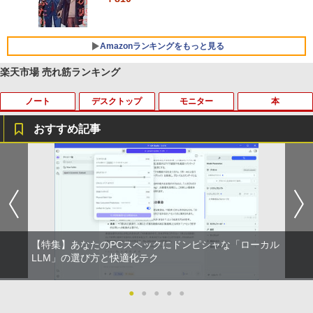
Xiaomi シャオミ REDMI Buds 8 Lite ワイヤ
￥2,009
レスイヤホン Bluetooth 5.4 ノイズキャンセ
リング ANC 36時間再生
Amazonランキングをもっと見る
￥3,480
楽天市場 売れ筋ランキング
ノート
デスクトップ
モニター
本
おすすめ記事
【今だけ】全品ポイント10倍 お買い物マ
「3500U/4300Uより速い」 NiPoGi ミニ
【中古良品】【安心保証】Princeton 21.
ちいかわ なんか小さくてかわいいやつ
1
1
1
1
ラソン★8/4～8/11★中古パソコン ノー
pc Ryzen Embedded R2544初登場 8G
5型ワイドカラー液晶ディスプレイ PTF
（7）なんか飛び出ていろいろ貼れるフォ
トPC Lenovo ThinkPad E590 Core i3 8
B+256GB 4TB拡張可 mini pc Windows
WDE-22W / PTFBDE-22W ブラック/ ホ
トアルバム付き特装版 （講談社キャラク
145U メモリ8GB / 16GB / 32GB SSD M.
11 Pro 動作より高速 4K×3画面出力 ミニ
ワイト色 スピーカー搭載 プリンストン
ターズA） [ ナガノ ]
2 PCIe256GB / 512GB / 1TB Windows1
パソコン HDMI2.0+DP1.4 静音性 小型pc
1 Pro 64bit【送料無料】【1年保証】
豊富な端子Type-C USB3.2 有線LAN WI
￥4,050
￥3,630
FI5/BT4.2 省電力 オフィス/学習向け P2
￥15,800
【特集】あなたのPCスペックにドンピシャな「ローカル
￥33,800
LLM」の選び方と快適化テク
【タッチ式選べる 携帯式】モバイルモニ
100日後に英語がものになる1日10分 ネ
2
2
ター 14インチ フルHD IPSパネル 非光沢
イティブ英語書き写し [ ブレット・リン
【マラソンセール期間中ポイント5倍】
タッチ式/非タッチ式選択可能 Type-C対
ゼイ ]
●
●
●
●
●
2
【OSなし】 中古ノートパソコン 第8世代
【全商品10%OFF+P5倍】Dell OptiPlex
応 HDMI VESA対応 モニター 持ち運び
2