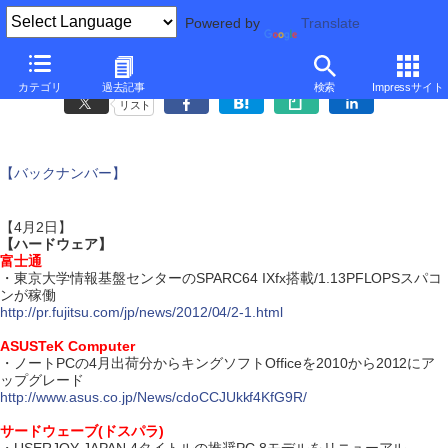
Powered by
Translate
ダイジェスト・ニュース
カテゴリ
過去記事
検索
Impressサイト
リスト
【バックナンバー】
【4月2日】
【ハードウェア】
富士通
・東京大学情報基盤センターのSPARC64 IXfx搭載/1.13PFLOPSスパコ
ンが稼働
http://pr.fujitsu.com/jp/news/2012/04/2-1.html
ASUSTeK Computer
・ノートPCの4月出荷分からキングソフトOfficeを2010から2012にア
ップグレード
http://www.asus.co.jp/News/cdoCCJUkkf4KfG9R/
サードウェーブ(ドスパラ)