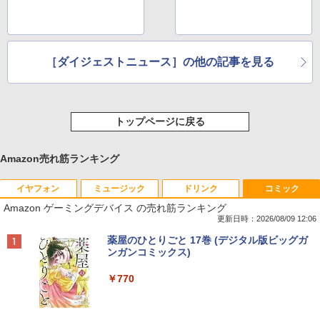
［ダイジェストニュース］の他の記事を見る
トップページに戻る
Amazon売れ筋ランキング
イヤフォン
ミュージック
ドリンク
コミック
Amazon ゲーミングデバイス の売れ筋ランキング
更新日時：2026/08/09 12:06
Anker Soundcore P40i オフホワイト
BRUCE WAYNE feat. Flo Milli, ATL Jacob
【Amazon.co.jp限定】 い・ろ・は・す 2L P
薬屋のひとりごと 17巻 (デジタル版ビッグガ
[Explicit]
ET ラベルレス ×8本
ンガンコミックス)
￥7,990
￥250
￥1,112
￥770