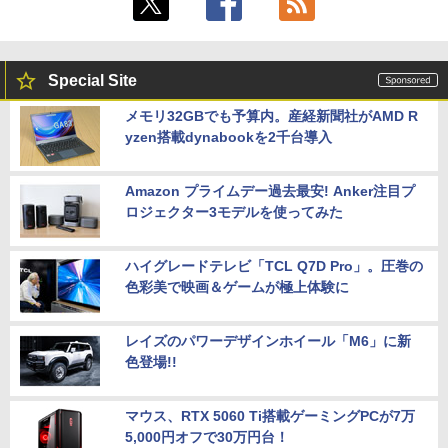
｜中古パソコン 中古ノートパソコン 中古
B～2TB｜メモリ 8～64GB DDR4/5｜ デ
PC オフィス搭載
スクトップPC 2年保証 激安 高性能 ゲー
ム 本体のみ PC 高スペッ 初期設定済み
￥19,800
【2026年最新改良版・高級金属製】【タ
5
Special Site
￥45,700
ッチ選択】モバイルモニター 15.6インチ
タッチパネル ワイヤレス接続 電池内蔵
メモリ32GBでも予算内。産経新聞社がAMD R
自立スタンド モバイルモニター スタンド
yzen搭載dynabookを2千台導入
MS限定クーポンあり! 【Win11正式対
ゲーミングモニター 1080PフルHD 高画
5
応】Webカメラ&テンキー付き ノートパ
【中古】初心者も安心！おまかせゲーミ
質 デュアルモニター サブモニター ポー
5
ソコン 中古 パソコン メモリ 8GB 最大3
ングセット SILVER 中古デスクトップPC
タブルモニター 選べる9パータン
2GB 新品 SSD 256GB 高性能 第8世代 C
eスポーツ入門 Geforce GT1030搭載！
Amazon プライムデー過去最安! Anker注目プ
ore i5搭載 DVD 中古ノートパソコン Win
Win11 Office 24型液晶 ゲーミングキー
￥14,580
ロジェクター3モデルを使ってみた
dows11 Pro 店長オススメ おまかせ 15.6
ボード・マウス[8世代 Corei5 8GB SSD2
型 無線LAN office付き 2026 福袋 ギフト
56GB]：良品
ハイグレードテレビ「TCL Q7D Pro」。圧巻の
￥29,800
￥65,980
色彩美で映画＆ゲームが極上体験に
レイズのパワーデザインホイール「M6」に新
色登場!!
マウス、RTX 5060 Ti搭載ゲーミングPCが7万
5,000円オフで30万円台！