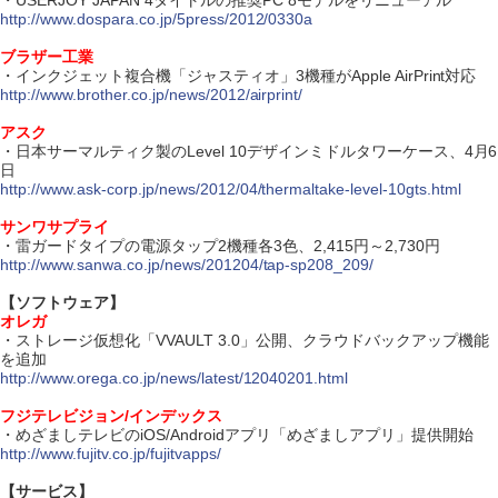
・USERJOY JAPAN 4タイトルの推奨PC 8モデルをリニューアル
http://www.dospara.co.jp/5press/2012/0330a
ブラザー工業
・インクジェット複合機「ジャスティオ」3機種がApple AirPrint対応
http://www.brother.co.jp/news/2012/airprint/
アスク
・日本サーマルティク製のLevel 10デザインミドルタワーケース、4月6
日
http://www.ask-corp.jp/news/2012/04/thermaltake-level-10gts.html
サンワサプライ
・雷ガードタイプの電源タップ2機種各3色、2,415円～2,730円
http://www.sanwa.co.jp/news/201204/tap-sp208_209/
【ソフトウェア】
オレガ
・ストレージ仮想化「VVAULT 3.0」公開、クラウドバックアップ機能
を追加
http://www.orega.co.jp/news/latest/12040201.html
フジテレビジョン/インデックス
・めざましテレビのiOS/Androidアプリ「めざましアプリ」提供開始
http://www.fujitv.co.jp/fujitvapps/
【サービス】