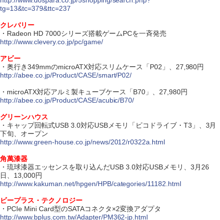
http://www.dospara.co.jp/5shopping/search.php?
tg=13&tc=379&ttc=237
クレバリー
・Radeon HD 7000シリーズ搭載ゲームPCを一斉発売
http://www.clevery.co.jp/pc/game/
アビー
・奥行き349mmのmicroATX対応スリムケース「P02」、27,980円
http://abee.co.jp/Product/CASE/smart/P02/
・microATX対応アルミ製キューブケース「B70」、27,980円
http://abee.co.jp/Product/CASE/acubic/B70/
グリーンハウス
・キャップ回転式USB 3.0対応USBメモリ「ピコドライブ・T3」、3月
下旬、オープン
http://www.green-house.co.jp/news/2012/r0322a.html
角萬漆器
・琉球漆器エッセンスを取り込んだUSB 3.0対応USBメモリ、3月26
日、13,000円
http://www.kakuman.net/hpgen/HPB/categories/11182.html
ビープラス・テクノロジー
・PCIe Mini Card型のSATAコネクタ×2変換アダプタ
http://www.bplus.com.tw/Adapter/PM362-jp.html