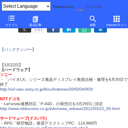
Powered by
Translate
ダイジェスト・ニュース
カテゴリ
過去記事
検索
Impressサイト
リスト
【バックナンバー】
【3月22日】
【ハードウェア】
ソニー
・「バイオLX」シリーズ液晶ディスプレイ無償点検・修理を6月30日で
終了
http://vcl.vaio.sony.co.jp/iforu/hotnews/2005/04/003/
NTTドコモ
・Let'snote連携対応「P-04D」の発売日を3月29日に決定
http://www.nttdocomo.co.jp/info/news_release/2012/03/22_00.html
サードウェーブ(ドスパラ)
・RPG「晴空物語」推奨デスクトップPC、114,980円