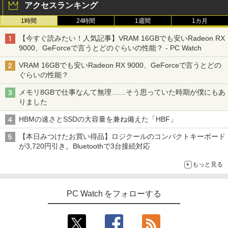
コミックスDIGITAL)
by Amazon 炭酸水 ラベルレス 500ml ×24本
アクセスランキング
強炭酸水 ペットボトル 500ミリリットル (Sm
￥250
art Basic)
【2026年アップグレード版】AOKIMI ワイヤ
1時間
24時間
￥572
1週間
1カ月
来世ではちゃんとします 16 【電子書
3
レスイヤホン bluetooth イヤホン V12 小型
籍】[ いつまちゃん ]
【今すぐ読みたい！人気記事】VRAM 16GBでも安いRadeon RX
軽量 ブルートゥースHi-Fi 最大36時間再生 ぶ
￥1,625
るーとゅーす コードレス ENCノイズキャン
9000、GeForceで言うとどのぐらいの性能？ - PC Watch
￥1,045
セリング 自動ペアリング Type-C充電 マイク
On My Road (Stadium ver.)
スーパーの裏でヤニ吸うふたり 9巻 (デジタル
付き 防水 タッチ式音量調整 スポーツ/通勤/通
VRAM 16GBでも安いRadeon RX 9000、GeForceで言うとどの
版ビッグガンガンコミックス)
【Amazon.co.jp限定】 伊藤園 磨かれて、澄
学/WEB会議(ホワイト)
ぐらいの性能？
みきった日本の水 2L 8本 ラベルレス [ ケース
￥250
] [ 水 ] [ ペットボトル ] [ 箱買い ] [ ストック
￥810
￥1,964
メモリ8GBで仕事なんて無理……そう思っていた時期が僕にもあ
] [ 水分補給 ]
ちいかわ なんか小さくてかわいいやつ
4
りました
（1） （ワイドKC） [ ナガノ ]
￥998
HBMの速さとSSDの大容量を兼ね備えた「HBF」
Xiaomi シャオミ REDMI Buds 8 Lite ワイヤ
￥1,100
レスイヤホン Bluetooth 5.4 ノイズキャンセ
【本日みつけたお買い得品】ロジクールのコンパクトキーボード
リング ANC 36時間再生
が3,720円引き。Bluetoothで3台接続対応
￥3,480
もっと見る
【中古】青のオーケストラ コミック 1-1
5
3巻セット （小学館）（コミック） 全巻
セット
PC Watch をフォローする
￥4,648