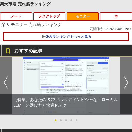
楽天市場 売れ筋ランキング
ノート
デスクトップ
モニター
本
Anker Soundcore P42i (Bluetooth 6.1)【完
BRUCE WAYNE feat. Flo Milli, ATL Jacob
by Amazon 天然水 ラベルレス 500ml ×24本
薬屋のひとりごと 17巻 (デジタル版ビッグガ
全ワイヤレスイヤホン/ウルトラノイズキャン
[Explicit]
富士山の天然水 バナジウム含有 水 ミネラル
ンガンコミックス)
楽天 モニター 売れ筋ランキング
セリング 3.5 / マルチポイント接続 / 最大40時
ウォーター ペットボトル 静岡県産 500ミリリ
更新日時：2026/08/09 04:00
間再生 / コンパクト形状/持ち運びに便利 / IP5
ットル (Smart Basic)
￥250
￥770
楽天ランキングをもっと見る
5 防塵防水位規格/PSE技術基準適合】パープ
ル
￥1,380
おすすめ記事
￥9,990
BRUCE WAYNE feat. Flo Milli, ATL Jacob
異世界居酒屋「のぶ」(22) (角川コミックス・
[Explicit]
エース)
【Amazon.co.jp限定】 い・ろ・は・す 2L P
薬局ですぐに役立つ薬の比較と使い分け1
1
ET ラベルレス ×8本
00 改訂版 [ 児島 悠史 ]
Anker Soundcore P31i ピンク
￥250
￥832
￥1,112
￥4,400
￥5,990
見知らぬ糸
ONE PIECE モノクロ版 115 (ジャンプコミッ
クスDIGITAL)
by Amazon 天然水ラベルレス 2L×9本
【特集】あなたのPCスペックにドンピシャな「ローカル
￥250
完全講義 民事裁判実務〔基礎編〕 ※
LLM」の選び方と快適化テク
2
Anker Soundcore Liberty 5 ディープブルー
￥594
￥1,117
『新版完全講義民事裁判実務の基礎［入
門編］〔第2 [ 大島眞一 ]
￥14,990
●
●
●
●
●
￥4,400
On My Road (Stadium ver.)
HUNTER×HUNTER モノクロ版 39 (ジャンプ