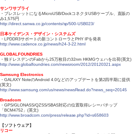
サンワサプライ
・ブレスレットになるMicroUSB/DockコネクタUSBケーブル、直販の
み1,575円
http://direct.sanwa.co.jp/contents/sp/500-USB023/
日本ケイデンス・デザイン・システムズ
・LPDDR3サポートの新コントローラとPHY IPを発表
http://www.cadence.co.jp/news/h24-3-22.html
GLOBALFOUNDRIES
・独ドレスデンのFabから25万枚目の32nm HKMGウェハを出荷(英文)
http://www.globalfoundries.com/newsroom/2012/20120321.aspx
Samsung Electronics
・GALAXY NoteのAndroid 4.0などのアップデートを第2四半期に提供
(英文)
http://www.samsung.com/us/news/newsRead.do?news_seq=20145
Broadcom
・GPS/GLONASS/QZSS/SBAS対応の位置取得レシーバチップ
「BCM4752」(英文)
http://www.broadcom.com/press/release.php?id=s658603
【ソフトウェア】
リコー