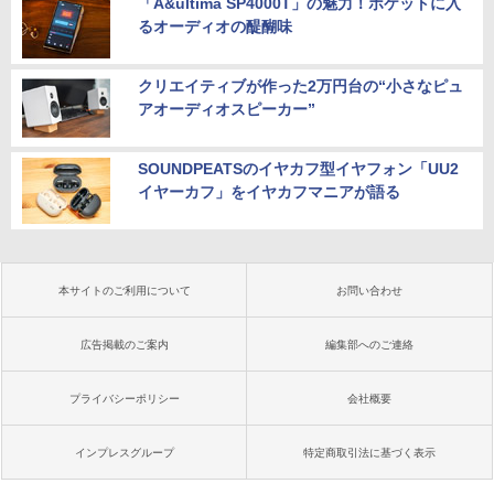
「A&ultima SP4000T」の魅力！ポケットに入
るオーディオの醍醐味
クリエイティブが作った2万円台の“小さなピュ
アオーディオスピーカー”
SOUNDPEATSのイヤカフ型イヤフォン「UU2
イヤーカフ」をイヤカフマニアが語る
本サイトのご利用について
お問い合わせ
広告掲載のご案内
編集部へのご連絡
プライバシーポリシー
会社概要
インプレスグループ
特定商取引法に基づく表示