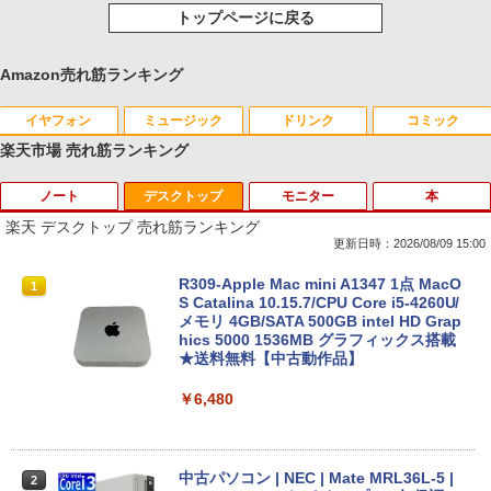
トップページに戻る
Amazon売れ筋ランキング
イヤフォン
ミュージック
ドリンク
コミック
楽天市場 売れ筋ランキング
ノート
デスクトップ
モニター
本
Anker Soundcore P40i オフホワイト
BRUCE WAYNE feat. Flo Milli, ATL Jacob
【Amazon.co.jp限定】 い・ろ・は・す 2L P
薬屋のひとりごと 17巻 (デジタル版ビッグガ
[Explicit]
ET ラベルレス ×8本
ンガンコミックス)
楽天 デスクトップ 売れ筋ランキング
￥7,990
更新日時：2026/08/09 15:00
￥250
￥1,112
￥770
8月5日限定10倍＆抽選10000P！｜2021
R309-Apple Mac mini A1347 1点 MacO
1
1
年モデル！高性能ノートパソコン Windo
S Catalina 10.15.7/CPU Core i5-4260U/
ws11 富士通 LIFEBOOK A5511 第11世
メモリ 4GB/SATA 500GB intel HD Grap
Anker Soundcore P31i ブラック
BRUCE WAYNE feat. Flo Milli, ATL Jacob
by Amazon 天然水 ラベルレス 500ml ×24本
異世界居酒屋「のぶ」(22) (角川コミックス・
代Celeron 6305U最大メモリ32GB 秒速
hics 5000 1536MB グラフィックス搭載
[Explicit]
富士山の天然水 バナジウム含有 水 ミネラル
エース)
起動新品SSD2TB テンキー内蔵 15.6型大
★送料無料【中古動作品】
ウォーター ペットボトル 静岡県産 500ミリリ
画面 ノートパソコン中古 オフィス付き
￥5,990
ットル (Smart Basic)
Microsoftoffice2024可 送料無料 WIFI
￥250
￥832
￥6,480
￥1,380
￥15,120
Anker Soundcore Liberty 5 ミッドナイトブ
見知らぬ糸
ONE PIECE モノクロ版 115 (ジャンプコミッ
中古パソコン | NEC | Mate MRL36L-5 |
2