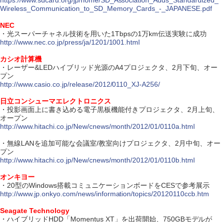
https://www.sdcard.org/jp/home/SD_Association_Adds_Standardized_
Wireless_Communication_to_SD_Memory_Cards_-_JAPANESE.pdf
NEC
・光スーパーチャネル技術を用いた1Tbpsの1万km伝送実験に成功
http://www.nec.co.jp/press/ja/1201/1001.html
カシオ計算機
・レーザー&LEDハイブリッド光源のA4プロジェクタ、2月下旬、オー
プン
http://www.casio.co.jp/release/2012/0110_XJ-A256/
日立コンシューマエレクトロニクス
・投影画面上に書き込める電子黒板機能付きプロジェクタ、2月上旬、
オープン
http://www.hitachi.co.jp/New/cnews/month/2012/01/0110a.html
・無線LANを追加可能な会議室/教室向けプロジェクタ、2月中旬、オー
プン
http://www.hitachi.co.jp/New/cnews/month/2012/01/0110b.html
オンキヨー
・20型のWindows搭載コミュニケーションボードをCESで参考展示
http://www.jp.onkyo.com/news/information/topics/20120110ccb.htm
Seagate Technology
・ハイブリッドHDD「Momentus XT」を出荷開始、750GBモデルが