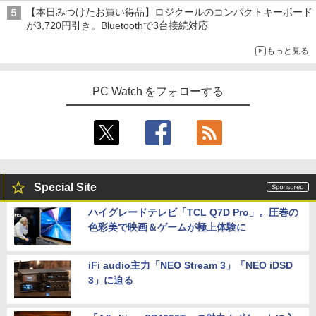
【本日みつけたお買い得品】ロジクールのコンパクトキーボード
が3,720円引き。Bluetoothで3台接続対応
Yoothi 互換品 液晶 14.0インチ NEC LAV
4
IE N14 Slim N1455/HA N1455/HAL PC-
もっと見る
細胞の分子生物学 [ 中村 桂子 ]
N1455HAL 対応 FullHD 1920x1080 IPS
5
LED LCD 液晶ディスプレイ 修理交換用
液晶パネル
￥22,000
PC Watch をフォローする
￥9,800
【期間限定10%OFFクーポン 8/12 10時
5
まで】 ゲーミングモニター 24.5インチ F
HD 240Hz 1ms Fast IPSパネル HDMI2.0
Special Site
×1 DP1.4×1 Adaptive Sync対応 フリッ
カーフリー ブルーライトカット モニター
ハイグレードテレビ「TCL Q7D Pro」。圧巻の
ディスプレイ MAXZEN MGM25IC04-F2
色彩美で映画＆ゲームが極上体験に
40
￥12,980
iFi audio主力「NEO Stream 3」「NEO iDSD
3」に迫る