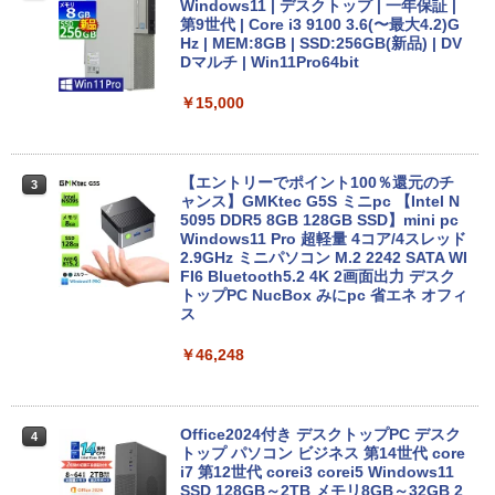
ラック
クスDIGITAL)
by Amazon 天然水ラベルレス 2L×9本
Windows11 | デスクトップ | 一年保証 |
新古品ノートパソコン Intel Celeron Wi
第9世代 | Core i3 9100 3.6(〜最大4.2)G
￥250
2
ndows11 Pro Office 2024付き メモリ16
Hz | MEM:8GB | SSD:256GB(新品) | DV
￥14,990
￥594
￥1,117
GB SSD512GB 12型/14型選択可 Blueto
Dマルチ | Win11Pro64bit
oth 無線LAN USB3.0 軽量 モバイル ビ
ジネス 在宅勤務 学生向け
￥15,000
【2026年アップグレード版】AOKIMI ワイヤ
On My Road (Stadium ver.)
HUNTER×HUNTER モノクロ版 39 (ジャンプ
￥21,980
レスイヤホン bluetooth イヤホン V12 小型
コミックスDIGITAL)
by Amazon 炭酸水 ラベルレス 500ml ×24本
軽量 ブルートゥースHi-Fi 最大36時間再生 ぶ
強炭酸水 ペットボトル 500ミリリットル (Sm
￥250
るーとゅーす コードレス ENCノイズキャン
art Basic)
【エントリーでポイント100％還元のチ
￥572
3
セリング 自動ペアリング Type-C充電 マイク
ャンス】GMKtec G5S ミニpc 【Intel N
付き 防水 タッチ式音量調整 スポーツ/通勤/通
【1500円OFFクーポン】【DVDドライブ
5095 DDR5 8GB 128GB SSD】mini pc
￥1,625
3
学/WEB会議(ホワイト)
&テンキー】ノートパソコン 中古パソコ
Windows11 Pro 超軽量 4コア/4スレッド
ン 15.6インチ SSD256GB メモリ8GB C
2.9GHz ミニパソコン M.2 2242 SATA WI
On My Road (Stadium ver.)
スーパーの裏でヤニ吸うふたり 9巻 (デジタル
ore i3-8130U 第8世代 Microsoft Office
FI6 Bluetooth5.2 4K 2画面出力 デスク
￥1,964
版ビッグガンガンコミックス)
コカ・コーラ やかんの麦茶 from 爽健美茶 ラ
付き Windows11 東芝 dynabook B65
トップPC NucBox みにpc 省エネ オフィ
ベルレス 650mlPET×24本
￥250
ノートパソコン 中古 PC パソコン 中古ノ
ス
￥810
ートPC 最大SSD1TB 最大メモリ16GB
Xiaomi シャオミ REDMI Buds 8 Lite ワイヤ
￥2,009
￥46,248
レスイヤホン Bluetooth 5.4 ノイズキャンセ
￥21,800
リング ANC 36時間再生
￥3,480
Office2024付き デスクトップPC デスク
4
【★最大100%ポイント】【新生活応援・
トップ パソコン ビジネス 第14世代 core
4
2026】【Office 2019 H&B】【カメラ×F
i7 第12世代 corei3 corei5 Windows11
HD】富士通 LIFEBOOK U939/第8世代 C
SSD 128GB～2TB メモリ8GB～32GB 2