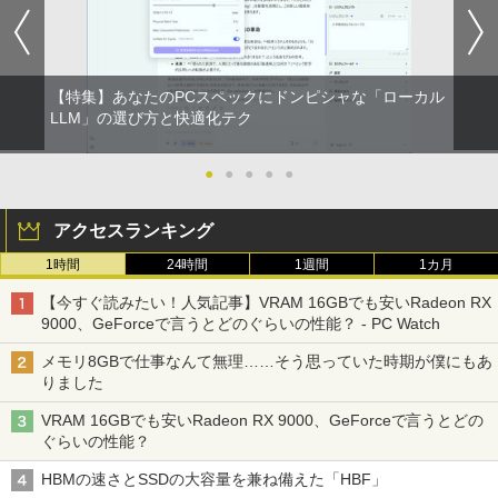
ワイト色 スピーカー搭載 プリンストン
￥4,050
【特集】あなたのPCスペックにドンピシャな「ローカル
ザ・ファブル 全巻セット(1-22巻セット)
LLM」の選び方と快適化テク
2
（ヤンマガKCスペシャル） [ 南勝久 ]
アースドリームス 厳選おまかせモニター
2
21.5型〜27型ワイド 【HDMI対応 / FULL
HD解像度】 大手メーカー液晶 (Dell/HP/
●
●
●
●
●
￥19,118
NEC等) テレワーク デュアルモニター S
witch PS4 PS5対応 【整備済み中古品】
アクセスランキング
￥6,470
1時間
24時間
1週間
1カ月
現代ギリシア語辞典第3版 [ 川原拓雄 ]
3
【今すぐ読みたい！人気記事】VRAM 16GBでも安いRadeon RX
￥19,800
9000、GeForceで言うとどのぐらいの性能？ - PC Watch
【選べる2色 コスパ抜群】モバイルモニ
3
ター 15.6インチ フルHD 100%sRGB 非
メモリ8GBで仕事なんて無理……そう思っていた時期が僕にもあ
光沢IPS パネル Type-C対応 miniHDMI V
りました
ESA対応 650g/889g 2色から選択可能 モ
ニター サブディスプレイ テレワーク 在
VRAM 16GBでも安いRadeon RX 9000、GeForceで言うとどの
宅勤務 UPERFECT
実写映画『ブルーロック』公式PHOTO
4
ぐらいの性能？
BOOK （講談社 MOOK） [ 講談社 ]
￥8,999
HBMの速さとSSDの大容量を兼ね備えた「HBF」
￥2,200