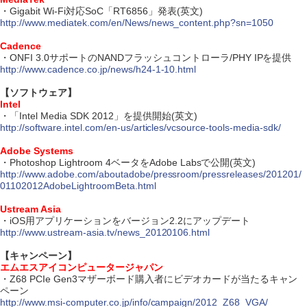
・Gigabit Wi-Fi対応SoC「RT6856」発表(英文)
http://www.mediatek.com/en/News/news_content.php?sn=1050
Cadence
・ONFI 3.0サポートのNANDフラッシュコントローラ/PHY IPを提供
http://www.cadence.co.jp/news/h24-1-10.html
【ソフトウェア】
Intel
・「Intel Media SDK 2012」を提供開始(英文)
http://software.intel.com/en-us/articles/vcsource-tools-media-sdk/
Adobe Systems
・Photoshop Lightroom 4ベータをAdobe Labsで公開(英文)
http://www.adobe.com/aboutadobe/pressroom/pressreleases/201201/
01102012AdobeLightroomBeta.html
Ustream Asia
・iOS用アプリケーションをバージョン2.2にアップデート
http://www.ustream-asia.tv/news_20120106.html
【キャンペーン】
エムエスアイコンピュータージャパン
・Z68 PCIe Gen3マザーボード購入者にビデオカードが当たるキャン
ペーン
http://www.msi-computer.co.jp/info/campaign/2012_Z68_VGA/