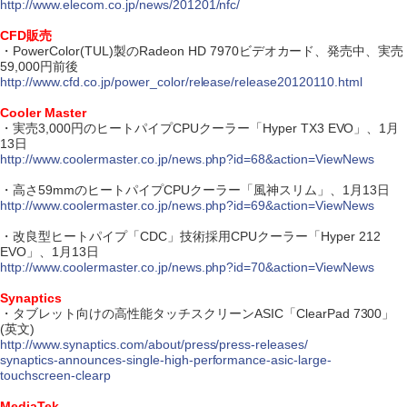
http://www.elecom.co.jp/news/201201/nfc/
CFD販売
・PowerColor(TUL)製のRadeon HD 7970ビデオカード、発売中、実売
59,000円前後
http://www.cfd.co.jp/power_color/release/release20120110.html
Cooler Master
・実売3,000円のヒートパイプCPUクーラー「Hyper TX3 EVO」、1月
13日
http://www.coolermaster.co.jp/news.php?id=68&action=ViewNews
・高さ59mmのヒートパイプCPUクーラー「風神スリム」、1月13日
http://www.coolermaster.co.jp/news.php?id=69&action=ViewNews
・改良型ヒートパイプ「CDC」技術採用CPUクーラー「Hyper 212
EVO」、1月13日
http://www.coolermaster.co.jp/news.php?id=70&action=ViewNews
Synaptics
・タブレット向けの高性能タッチスクリーンASIC「ClearPad 7300」
(英文)
http://www.synaptics.com/about/press/press-releases/
synaptics-announces-single-high-performance-asic-large-
touchscreen-clearp
MediaTek