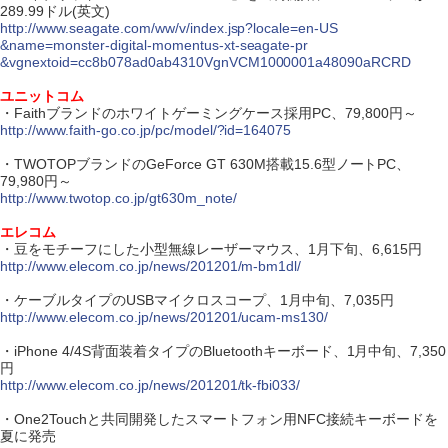
289.99ドル(英文)
http://www.seagate.com/ww/v/index.jsp?locale=en-US
&name=monster-digital-momentus-xt-seagate-pr
&vgnextoid=cc8b078ad0ab4310VgnVCM1000001a48090aRCRD
ユニットコム
・Faithブランドのホワイトゲーミングケース採用PC、79,800円～
http://www.faith-go.co.jp/pc/model/?id=164075
・TWOTOPブランドのGeForce GT 630M搭載15.6型ノートPC、
79,980円～
http://www.twotop.co.jp/gt630m_note/
エレコム
・豆をモチーフにした小型無線レーザーマウス、1月下旬、6,615円
http://www.elecom.co.jp/news/201201/m-bm1dl/
・ケーブルタイプのUSBマイクロスコープ、1月中旬、7,035円
http://www.elecom.co.jp/news/201201/ucam-ms130/
・iPhone 4/4S背面装着タイプのBluetoothキーボード、1月中旬、7,350
円
http://www.elecom.co.jp/news/201201/tk-fbi033/
・One2Touchと共同開発したスマートフォン用NFC接続キーボードを
夏に発売