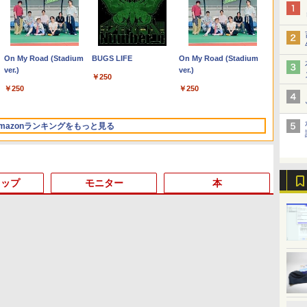
Anker Soundcore
On My Road (Stadium
【2026年アップグレー
BUGS LIFE
Xiaomi シャオミ REDMI
On My Road (Stadium
Liberty 5 ミッドナイト
ver.)
ド版】AOKIMI ワイヤ
Buds 8 Lite ワイヤレス
ver.)
￥250
ブラック
レスイヤホン
イヤホン Bluetooth 5.4
￥250
￥250
bluetooth イヤホン
ノイズキャンセリング
￥14,990
￥1,964
￥2,980
V12 小型軽量 ブルート
ANC 36時間再生
ゥースHi-Fi 最大36時間
mazonランキングをもっと見る
再生 ぶるーとゅーす コ
ードレス ENCノイズキ
ャンセリング 自動ペア
リング Type-C充電 マ
イク付き 防水 タッチ式
トップ
モニター
本
音量調整 スポーツ/通
勤/通学/WEB会議(ホワ
イト)
3
3
3
3
4
4
4
4
5
5
5
5
6
6
6
6
by Amazon 天然水ラベ
HUNTER×HUNTER モ
コカ・コーラ やかんの
スーパーの裏でヤニ吸
by Amazon 炭酸水 ラベ
ONE PIECE モノクロ版
ルレス 2L×9本
ノクロ版 39 (ジャンプ
麦茶 from 爽健美茶 ラ
うふたり 9巻 (デジタル
ルレス 500ml ×24本 強炭
115 (ジャンプコミックス
コミックスDIGITAL)
ベルレス 650mlPET×24
版ビッグガンガンコミ
酸水 ペットボトル 500ミ
DIGITAL)
￥1,117
本
ックス)
リリットル (Smart