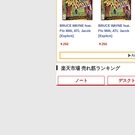
Anker Soundcore P40i
BRUCE WAYNE feat.
Anker Soundcore P31i
BRUCE WAYNE feat.
オフホワイト
Flo Milli, ATL Jacob
ブラック
Flo Milli, ATL Jacob
[Explicit]
[Explicit]
￥5,990
￥4,990
￥250
￥250
A
楽天市場 売れ筋ランキング
ノート
デスク
9
10
10
10
1
1
1
1
2
2
2
2
by Amazon 天然水 ラ
薬屋のひとりごと 17巻
【Amazon.co.jp限定】
異世界居酒屋「のぶ」
ベルレス 500ml ×24本
(デジタル版ビッグガン
い・ろ・は・す 2L PET
(22) (角川コミックス・
富士山の天然水 バナジ
ガンコミックス)
ラベルレス ×8本
エース)
ウム含有 水 ミネラルウ