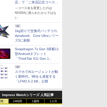
店」で「ご来店記念コース」
を娘と堪能
～コース名を変更したのは
NVIDIAに怒られたからではな
い
AI
1kg切りで交換式バッテリの
dynabook、Core Ultraシリー
ズ3に刷新
Snapdragon 7s Gen 3搭載11
型Androidタブレット
「ThinkTab X11 Gen 1」
AI
スマホでAIエージェントが動
く新時代。9Bをも凌駕する
「LFM2.5-2.6B」公開
Impress Watchシリーズ 人気記事
時間
24時間
1週間
1カ月