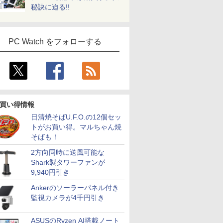
秘訣に迫る!!
PC Watch をフォローする
買い得情報
日清焼そばU.F.O.の12個セッ
トがお買い得。マルちゃん焼
そばも！
2方向同時に送風可能な
Shark製タワーファンが
9,940円引き
Ankerのソーラーパネル付き
監視カメラが4千円引き
ASUSのRyzen AI搭載ノート