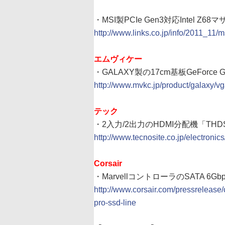
・MSI製PCIe Gen3対応Intel Z6
http://www.links.co.jp/info/2011_11/
エムヴィケー
・GALAXY製の17cm基板GeForce 
http://www.mvkc.jp/product/galaxy/v
テック
・2入力/2出力のHDMI分配機「THDS
http://www.tecnosite.co.jp/electroni
Corsair
・MarvellコントローラのSATA 6Gbps
http://www.corsair.com/pressrelease
pro-ssd-line