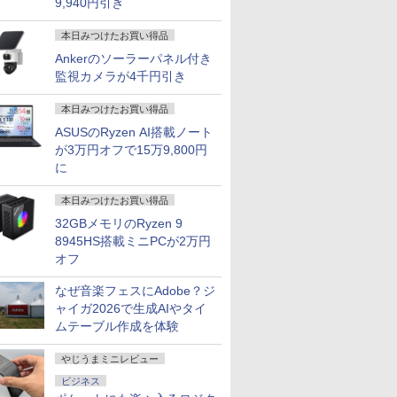
9,940円引き
本日みつけたお買い得品
Ankerのソーラーパネル付き
監視カメラが4千円引き
本日みつけたお買い得品
ASUSのRyzen AI搭載ノート
が3万円オフで15万9,800円
に
本日みつけたお買い得品
32GBメモリのRyzen 9
8945HS搭載ミニPCが2万円
オフ
なぜ音楽フェスにAdobe？ジ
ャイガ2026で生成AIやタイ
ムテーブル作成を体験
やじうまミニレビュー
ビジネス