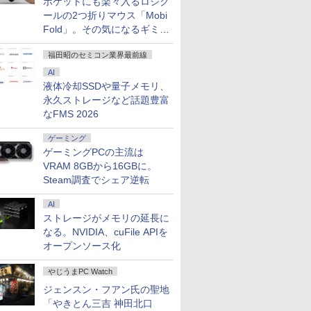
ポケットにも楽々入るロジク
ールの2つ折りマウス「Mobi
Fold」。その気になるギミッ
クとは？
福田昭のセミコン業界最前線
AI
液体冷却SSDや量子メモリ、
永久ストレージなど話題豊富
なFMS 2026
ゲーミング
ゲーミングPCの主流は
VRAM 8GBから16GBに。
Steam調査でシェア逆転
AI
ストレージがメモリの延長に
なる。NVIDIA、cuFile APIを
オープンソース化
やじうまPC Watch
ジェンスン・フアン氏の聖地
「やきとん三吉 神田北口