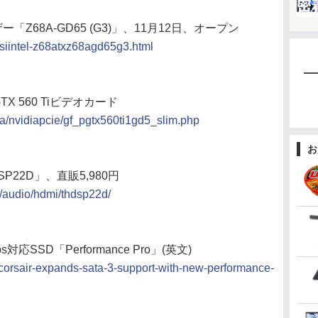
8マザー「Z68A-GD65 (G3)」、11月12日、オープン
msiintel-z68atxz68agd65g3.html
GTX 560 Tiビデオカード
ga/nvidiapcie/gf_pgtx560ti1gd5_slim.php
お
P22D」、直販5,980円
cs/audio/hdmi/thdsp22d/
対応SSD「Performance Pro」(英文)
/corsair-expands-sata-3-support-with-new-performance-