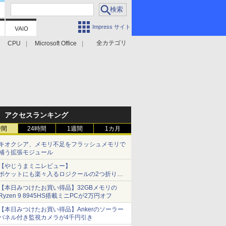
Impress サイト
全カテゴリ
CPU
Microsoft Office
アクセスランキング
時間
24時間
1週間
1カ月
キオクシア、メモリ不足をフラッシュメモリで
補う拡張モジュール
【やじうまミニレビュー】
ポケットにも楽々入るロジクールの2つ折りマ
ウス「Mobi Fold」。その気になるギミックと
【本日みつけたお買い得品】32GBメモリの
は？
Ryzen 9 8945HS搭載ミニPCが2万円オフ
【本日みつけたお買い得品】Ankerのソーラー
パネル付き監視カメラが4千円引き