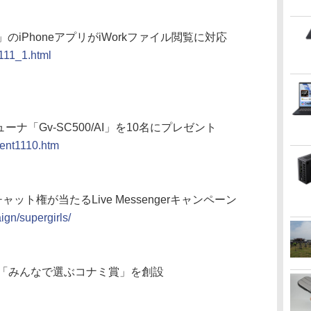
iPhoneアプリがiWorkファイル閲覧に対応
1111_1.html
グチューナ「Gv-SC500/AI」を10名にプレゼント
sent1110.htm
ャット権が当たるLive Messengerキャンペーン
ign/supergirls/
票「みんなで選ぶコナミ賞」を創設