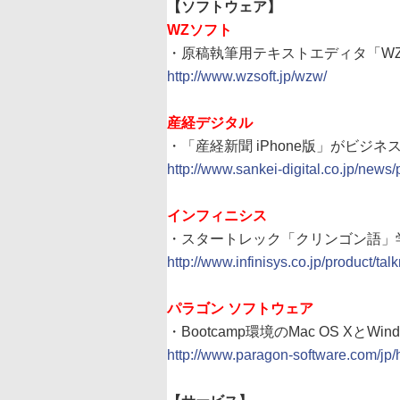
【ソフトウェア】
WZソフト
・原稿執筆用テキストエディタ「WZ Wr
http://www.wzsoft.jp/wzw/
産経デジタル
・「産経新聞 iPhone版」がビジネ
http://www.sankei-digital.co.jp/news
インフィニシス
・スタートレック「クリンゴン語」学
http://www.infinisys.co.jp/product/ta
パラゴン ソフトウェア
・Bootcamp環境のMac OS XとWi
http://www.paragon-software.com/j