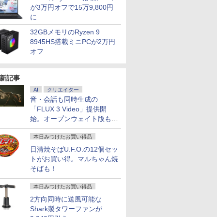
が3万円オフで15万9,800円
に
32GBメモリのRyzen 9
8945HS搭載ミニPCが2万円
オフ
新記事
AI
クリエイター
音・会話も同時生成の
「FLUX 3 Video」提供開
始。オープンウェイト版も計
画
本日みつけたお買い得品
日清焼そばU.F.O.の12個セッ
トがお買い得。マルちゃん焼
そばも！
本日みつけたお買い得品
2方向同時に送風可能な
Shark製タワーファンが