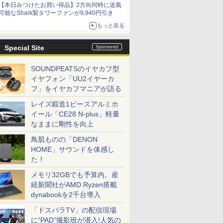
【本日みつけたお買い得品】2方向同時に送風
可能なShark製タワーファンが9,940円引き
もっと見る
Special Site
SOUNDPEATSのイヤカフ型
イヤフォン「UU2イヤーカ
フ」をイヤカフマニアが語る
レイズ鍛造1ピースアルミホ
イール「CE28 N-plus」軽量
なままに剛性を向上
鳥肌ものの「DENON
HOME」サウンドを体感し
た！
メモリ32GBでも予算内。産
経新聞社がAMD Ryzen搭載
dynabookを2千台導入
「ドスパラTV」の配信現場
に“PAD”撮影班が潜入!人気の