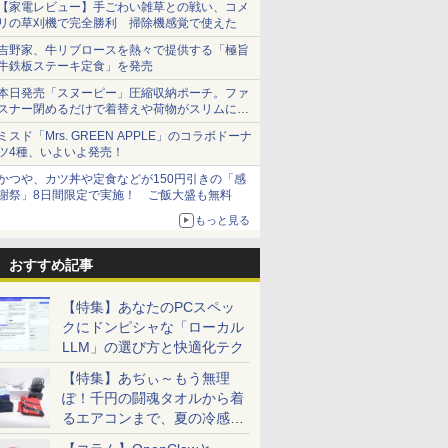
【家電レビュー】手ごわい雑草との戦い、コメ
リの草刈機で完全勝利 掃除機感覚で使えた
吉野家、牛リブロースを熱々で提供する「極旨
牛鉄板ステーキ定食」を発売
本日発売「スヌーピー」圧縮収納ポーチ。ファ
スナー閉めるだけで着替えや荷物がスリムにま
とまる
ミスド「Mrs. GREEN APPLE」のコラボドーナ
ツ4種、いよいよ発売！
かつや、カツ丼や定食などが150円引きの「感
謝祭」8日間限定で実施！ ご飯大盛も無料
もっと見る
おすすめ記事
【特集】あなたのPCスペッ
クにドンピシャな「ローカル
7
7
7
7
8
8
8
8
9
9
9
LLM」の選び方と快適化テク
【特集】あぢぃ～もう無理
ぽ！千円の闘魂タオルから着
るエアコンまで、夏の冷感グ
ッズ一挙紹介