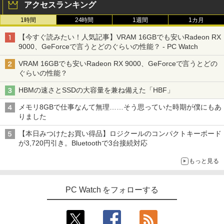
アクセスランキング
937/Celeron 3865U/メモリ:4GB/8GB/S
沢 ノングレア 液晶ディスプレイ ディス
￥11,000
SD:128GB/256GB/512GB/1TB/13.3型/
プレイポート VGA VESA準拠 【中古】
1時間
24時間
1週間
1カ月
フルHD/wifi/HDMI/USB3.0/中古 ノート
中古パソコン | NEC | Mate MKM28L-4 |
3
パソコン/モバイルPC/Windows11
￥5,500
On My Road (Stadium ver.)
HUNTER×HUNTER モノクロ版 39 (ジャンプ
Windows11 | デスクトップ | 一年保証 |
【今すぐ読みたい！人気記事】VRAM 16GBでも安いRadeon RX
コミックスDIGITAL)
by Amazon 炭酸水 ラベルレス 500ml ×24本
第8世代 | Core i5 8400 2.8(〜最大4.0)G
【全巻】 日本三國 1-7巻セット （裏少年
3
9000、GeForceで言うとどのぐらいの性能？ - PC Watch
￥9,999
強炭酸水 ペットボトル 500ミリリットル (Sm
Hz | MEM:8GB | SSD:256GB(新品) | DV
サンデーコミックス） [ 松木 いっか ]
￥250
art Basic)
Dマルチ | 無線LANなし | Win11Pro64bit
￥572
VRAM 16GBでも安いRadeon RX 9000、GeForceで言うとどの
IODATA LCD-DF241EDB 液晶モニター
￥5,478
3
ぐらいの性能？
23.8インチワイド ブラックj LED液晶モ
￥1,625
￥15,000
【2in1 タブレット PC フル】高性能 富士
ニター 1920 x 1080 フルHD 16:9 ADSパ
3
HBMの速さとSSDの大容量を兼ね備えた「HBF」
通 ARROWS Tab R727 第7世代 Core i5
ネル 非光沢 ノングレア 液晶ディスプレ
On My Road (Stadium ver.)
スーパーの裏でヤニ吸うふたり 9巻 (デジタル
12.5型 WEBカメラ Windows11 搭載 モ
イ ディスプレイポート HDMI VGA VESA
版ビッグガンガンコミックス)
コカ・コーラ やかんの麦茶 from 爽健美茶 ラ
メモリ8GBで仕事なんて無理……そう思っていた時期が僕にもあ
バイル PC メモリ 4GB ストレージ 128G
準拠 PS4 switch 対応 スイッチ 【中古】
[新品]シティーハンター CITY HUNTER
NEC MRM29/L-5 PC-MRM29LZ6ACS5
ベルレス 650mlPET×24本
￥250
4
4
りました
B コスパ抜群 本体 WIFI Bluetooth USB
ゼノンセレクション (1-29巻 全巻) 全巻
Core i5-9400 2.9GHz 8GB 256GB(新品
￥810
3.0 パソコン 中古PC 中古ノートパソコ
￥6,600
セット
SSD) DisplayPort x2/アナログRGB出力
￥2,009
【本日みつけたお買い得品】ロジクールのコンパクトキーボード
ン
DVD+-RW Windows11 Pro 64bit 【中
が3,720円引き。Bluetoothで3台接続対応
古】【20260325】
￥25,520
￥12,999
もっと見る
中古 モバイルモニター15.6インチEVICIV
￥27,000
4
EVICIV156 -コンディションランク【B】
（商品 No.57-0）
ハイキュー！！ 全巻セット(1-45巻) （ジ
5
PC Watch をフォローする
【マラソンセール期間中ポイント5倍】中
4
ャンプコミックス） [ 古舘春一 ]
古ノートパソコン 第8世代 Core i5 Wind
￥7,990
【期間限定P15倍+最大10%OFFクーポ
5
ows11 メモリ8GB SSD240GB 15.6イン
ン】 【3年保証】HP PRODESK 400 G6
￥25,828
チ 大画面 Webカメラ ZOOM対応 DVDマ
SFF SSD256GB メモリ8GB Core i5 Wi