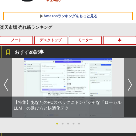
￥3,480
Amazonランキングをもっと見る
楽天市場 売れ筋ランキング
ノート
デスクトップ
モニター
本
BRUCE WAYNE feat. Flo Milli, ATL Jacob
【Amazon.co.jp限定】 い・ろ・は・す 2L P
薬屋のひとりごと 17巻 (デジタル版ビッグガ
[Explicit]
ET ラベルレス ×8本
ンガンコミックス)
おすすめ記事
￥250
￥1,112
￥770
【今だけ】全品ポイント10倍 お買い物マ
キヤノン 9967B001
【送料無料】TF: I-O DATA☆LCD-MF24
夢をかなえるゾウ 子ども版1 おかしな
1
1
1
1
ラソン★8/4～8/11★【2031年6月までO
4EDSW 液晶モニター 23.8インチ ワイド
神様ガネーシャとひみつの教え [ 水野敬
S更新可能】dynabook Chromebook C
ノングレア スピーカー搭載 [23.8インチ]
也 ]
￥5,380
BRUCE WAYNE feat. Flo Milli, ATL Jacob
by Amazon 天然水 ラベルレス 500ml ×24本
異世界居酒屋「のぶ」(22) (角川コミックス・
1 SH-W02 Snapdragon SC7180 メモリ
[フルHD/LED/HDMI]/ VGA/ DVI-D/ 中古
[Explicit]
富士山の天然水 バナジウム含有 水 ミネラル
エース)
4GB eMM搭載 Google ChromeOS 中古
ディスプレイ 中古モニター /24型 ワイド
￥1,650
ウォーター ペットボトル 静岡県産 500ミリリ
パソコン ノートPC【送料無料】【1年保
液晶モニター【3ケ月保証】
ットル (Smart Basic)
証】
￥250
￥832
中古パソコン | Lenovo | ThinkCentre M
2
￥5,480
【特集】あなたのPCスペックにドンピシャな「ローカル
710e Small | Windows11 | デスクトップ
￥1,380
￥6,800
| 一年保証 | 第7世代 | Core i5 7400 3.0
【予約】和山やま 作品4冊セット 小冊子
LLM」の選び方と快適化テク
2
(～最大3.5)GHz | MEM:8GB | HDD:500
＆アクリルスタンド付き特装版 【2026年
見知らぬ糸
ONE PIECE モノクロ版 115 (ジャンプコミッ
GB | DVDマルチ | Win11Pro64bit
12月11日発売予定】 わやまやま 夢中さ
クスDIGITAL)
by Amazon 天然水ラベルレス 2L×9本
DELL デル E2420H 液晶モニター 23.8イ
君に カラオケ行こ ファミレス行こ 特典
●
●
●
●
●
2
【★最大100%ポイント】【新生活応援・
ンチワイド ブラック 1920×1080 （フル
付き 豪華 限定
￥250
￥9,980
2
2026】【Office 2019 H&B】富士通 MU
HD）IPSパネル LEDバックライト付 非光
￥594
￥1,117