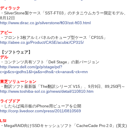
ディラック
・SilverStone製ケース「SST-FT03」のチタニウムカラー限定モデル、
8月12日
http://www.dirac.co.jp/silverstone/ft03/sst-ft03.html
アビー
・フロント3枚アルミパネルのキューブ型ケース「CP315」
http://abee.co.jp/Product/CASE/acubic/CP315/
【ソフトウェア】
デル
・コンテンツ共有ソフト「Dell Stage」の新バージョン
http://www.dell.com/jp/p/stage/pd?
c=jp&cs=jpdhs1&l=ja&s=dhs&~ck=anav&~ck=mn
東芝ソリューション
・翻訳ソフト最新版「The翻訳シリーズ V15」、9月9日、89,250円～
http://www.toshiba-sol.co.jp/news/detail/110810.htm
ライブドア
・したらば掲示板のiPhone用ビューアを公開
http://corp.livedoor.com/press/2011/0810569
LSI
・MegaRAID向けSSDキャッシュソフト「CacheCade Pro 2.0」(英文)