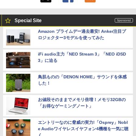
ルチ NEC VersaPro VKT16X-2 初期設定
ndows 11 Pro 中古 アウトレット 返品
済 すぐ使える 90日保証 送料無料
送料無料 中古デスクトップパソコン 中古
LG PCモニター 23.8インチ IPS フルHD
5
パソコン デスクトップパソコン デスクト
100Hz HDMI×2 ブルーライト低減 VESA
￥21,980
ップ PC OFFICE付き
対応 24MS500-B フルハイビジョン ディ
Special Site
スプレイ モニター LGエレクトロニクス
￥37,400
Amazon プライムデー過去最安! Anker注目プ
￥11,440
ロジェクター3モデルを使ってみた
8月5日限定10倍＆抽選10000P！｜高性
5
能ノートパソコン富士通 ライフブック A
579/749 Windows11 第八世代Corei5 1
5.6型大画面 メモリ8GB 秒速起動新品SS
iFi audio主力「NEO Stream 3」「NEO iDSD
D256GB DVD内蔵【カメラ、テンキー選
3」に迫る
べる】ノートパソコン オフィス付き Mic
rosoftoffice2024可 WIFI Bluetooth 送
料無料
鳥肌ものの「DENON HOME」サウンドを体感
した！
￥24,000
お値段そのままでメモリ倍増！メモリ32GBの
「お得なゲーミングノート」
エントリーなのに脅威の実力!「Osprey」Nobl
e Audioワイヤレスイヤフォン4機種を一気に聴
く