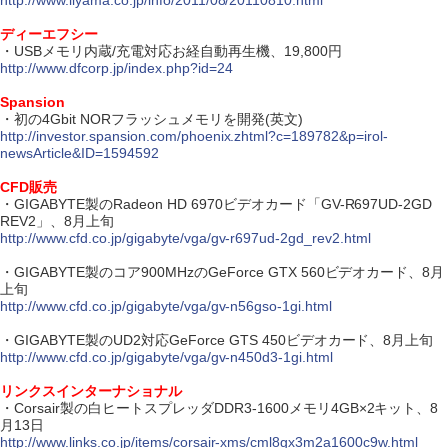
http://www.iiyama.co.jp/info/2011/08/20110810.html
ディーエフシー
・USBメモリ内蔵/充電対応お経自動再生機、19,800円
http://www.dfcorp.jp/index.php?id=24
Spansion
・初の4Gbit NORフラッシュメモリを開発(英文)
http://investor.spansion.com/phoenix.zhtml?c=189782&p=irol-
newsArticle&ID=1594592
CFD販売
・GIGABYTE製のRadeon HD 6970ビデオカード「GV-R697UD-2GD
REV2」、8月上旬
http://www.cfd.co.jp/gigabyte/vga/gv-r697ud-2gd_rev2.html
・GIGABYTE製のコア900MHzのGeForce GTX 560ビデオカード、8月
上旬
http://www.cfd.co.jp/gigabyte/vga/gv-n56gso-1gi.html
・GIGABYTE製のUD2対応GeForce GTS 450ビデオカード、8月上旬
http://www.cfd.co.jp/gigabyte/vga/gv-n450d3-1gi.html
リンクスインターナショナル
・Corsair製の白ヒートスプレッダDDR3-1600メモリ4GB×2キット、8
月13日
http://www.links.co.jp/items/corsair-xms/cml8gx3m2a1600c9w.html