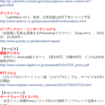
http://jp.cyberlink.com/prog/company/press-news-content.do?
pid=2846
ディストーム
・「LightWave 10.1」発表、日本語版は8月下旬リリース予定
http://www.dstorm.co.jp/dsproducts/lw10/onlinevideos.html
ピーアンドエー・インターナショナル
・絵画風に写真を変換するPhotoshopプラグイン「Snap Art 3」、8月5
日、19,950円～
http://www.panda.co.jp/alienskin/snapart/
【サービス】
産経デジタル
・夕刊フジ Android版スタート、1部105円、月極945円、ドコモは年内
無料(PDF)
http://www.sankei-digital.co.jp/news/pdf/20110729_press.pdf
NTTぷらら
・ひかりTVのスマートフォン版「ひかりTVどこでも」サービスを8月1
日開始
http://www.nttplala.com/news_releases/2011/7/20110729.html
【キャンペーン】
サードウェーブ(ドスパラ)
・水冷ファン搭載Primeシリーズ向けの無料アップグレード交換キャン
ペーン