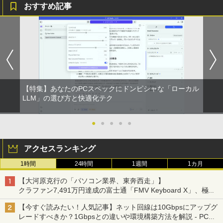
￥34,980
ron 3865U 1.8GHz メモリ8GB 2TB 23.8
ー 非光沢 IPS VESA Freesync スピーカ
おすすめ記事
インチ Office付き DVD Webカメラ 無線
ー内蔵 cocopar HG-245HCW [1+1年保
LAN Bluetooth 3ヶ月保証 wd2670 中古
証]
【6,000円クーポンOFF】 ノートパソコ
￥22,800
￥22,999
5
ン 15.6インチ ノートPC Intel N95 12GB
メモリ 512GB SSD 大容量バッテリー Wi
ndows11 USB3.2 Type-C FHD パソコン
静音 office デスクトップ オフィス pc テ
ンキー付 軽量 日本語キーボード BMAX
【特集】あなたのPCスペックにドンピシャな「ローカル
X15pro
LLM」の選び方と快適化テク
￥52,900
●
●
●
●
●
アクセスランキング
1時間
24時間
1週間
1カ月
【大河原克行の「パソコン業界、東奔西走」】
クラファン7,491万円達成の富士通「FMV Keyboard X」、極限
の静音化を追求
【今すぐ読みたい！人気記事】ネット回線は10Gbpsにアップグ
レードすべきか？1Gbpsとの違いや環境構築方法を解説 - PC