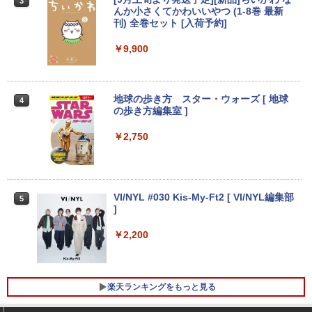
3
キーボード付属 サーフェス サーフェイス
￥16,800
【2026年アップグレード版】AOKIMI ワイヤ
見知らぬ糸
HUNTER×HUNTER モノクロ版 39 (ジャンプ
んか小さくてかわいいやつ (1-8巻 最新
ノートパソコン
レスイヤホン bluetooth イヤホン V12 小型
コミックスDIGITAL)
刊) 全巻セット [入荷予約]
【Amazon.co.jp限定】 伊藤園 磨かれて、澄
フィリップス（ディスプレイ） 221S9A/
3
軽量 ブルートゥースHi-Fi 最大36時間再生 ぶ
みきった日本の水 2L 8本 ラベルレス [ ケース
11 [21.5型液晶ディスプレイ/1920×1080/
￥250
￥39,800
るーとゅーす コードレス ENCノイズキャン
] [ 水 ] [ ペットボトル ] [ 箱買い ] [ ストック
HDMI、D-Sub/スピーカー：あり/5年間
￥572
￥9,900
セリング 自動ペアリング Type-C充電 マイク
] [ 水分補給 ]
【中古】NEC◆デスクトップパソコン L
フル保証]
3
付き 防水 タッチ式音量調整 スポーツ/通勤/通
AVIE Desk All-in-one DA370/FAW [ファ
学/WEB会議(ホワイト)
インホワイト]//【パソコン】
￥998
￥9,880
【★最大100%ポイント】【新生活応援・
3
On My Road (Stadium ver.)
スーパーの裏でヤニ吸うふたり 9巻 (デジタル
地球の歩き方 スター・ウォーズ [ 地球
4
2026】【Office 2024 H&B】【WEBカメ
￥1,964
￥17,160
版ビッグガンガンコミックス)
の歩き方編集室 ]
ラ×テンキー】富士通 LIFEBOOK A5510/
by Amazon 炭酸水 ラベルレス 500ml ×24本
￥250
Core i5-10210U/メモリ: 8GB/16GB/32G
【IPSパネル/フレームレス】 液晶モニタ
強炭酸水 ペットボトル 500ミリリットル (Sm
￥810
￥2,750
4
B/SSD:256GB/512GB/1TB/Wi-fi/Blueto
Xiaomi シャオミ REDMI Buds 8 Lite ワイヤ
ー 27インチ PS5 対応 フルHD スピーカ
art Basic)
oth/15.6型/HDMI/USB3.2/パソコン 中古
レスイヤホン Bluetooth 5.4 ノイズキャンセ
【Windows11】 【超小型】 DELL Opti
ー 内蔵 VESA 対応 リフレッシュレート 1
4
PC 中古ノートパソコン Windows11
リング ANC 36時間再生
Plex 3060 Micro マイクロ MFF 第8世代
00Hz HDMI RGB JAPANNEXT JN-IPS27
￥1,625
Core i5 8400T/1.70GHz 8GB SSD256G
1FHD 27型 JNIPS271FHD ジャパンネク
￥36,800
B M.2 NVMe Windows11 64bit WPSOff
スト モニター ディスプレイ 液晶 液晶デ
￥3,480
VI/NYL #030 Kis-My-Ft2 [ VI/NYL編集部
5
ice 無線LAN 中古パソコン デスクトップ
ィスプレイ PS3 PS4 Switch
]
パソコン PC 【中古】
￥19,800
￥2,200
中古ノートパソコン Lenovo ThinkPad
￥22,500
4
T14 第10世代 Core i5 Windows11 Pro
Office 2024付き メモリ16GB SSD512G
B/1TB選択可 14型 軽量 モバイル ビジネ
ゲーミングモニター 24.5インチ 200Hz /
5
楽天ランキングをもっと見る
ス 在宅勤務 学生向け
中古パソコン 一体型 富士通 ESPRIMO
165Hz / 144Hz モニター 1ms pcモニタ
5
WF1/B1 FMVWB1F1B Windows11 Cele
ー 1920*1080 FHD HDR パソコン モニタ