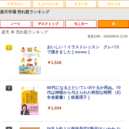
イヤフォン
ミュージック
ドリンク
コミック
楽天市場 売れ筋ランキング
ノート
デスクトップ
モニター
本
Anker Soundcore P40i オフホワイト
BRUCE WAYNE feat. Flo Milli, ATL Jacob
by Amazon 天然水 ラベルレス 500ml ×24本
薬屋のひとりごと 17巻 (デジタル版ビッグガ
[Explicit]
富士山の天然水 バナジウム含有 水 ミネラル
ンガンコミックス)
楽天 本 売れ筋ランキング
ウォーター ペットボトル 静岡県産 500ミリリ
￥7,990
更新日時：2026/08/10 12:00
ットル (Smart Basic)
￥250
￥770
超得5,000円OFF&P10倍｜高性能Core i5
中古パソコン 一体型 富士通 ESPRIMO F
【エントリーで最大全額ポイント還元｜
おいしい！イラストレッスン クレパス
1
1
1
1
￥1,380
第10世代｜新生活応援 豪華特典付き｜最
H52/S FMVF52SW Windows10 Celeron
8/11まで】 PHILIPS｜フィリップス USB
で描きました [ momo ]
大180日保証｜中古ノートパソコン Wind
1005M 1.90GHz メモリ4GB 1TB 21.5イ
-C接続 PCモニター ブラック 24E1N130
Anker Soundcore P31i ブラック
BRUCE WAYNE feat. Flo Milli, ATL Jacob
ONE PIECE モノクロ版 115 (ジャンプコミッ
ows11 office付き ｜中古ノートパソコン
ンチ Office付き DVD Webカメラ 無線L
0A/11 [23.8型 /フルHD(1920×1080) /ワ
￥1,518
[Explicit]
クスDIGITAL)
【Amazon.co.jp限定】 い・ろ・は・す 2L P
15.6 テンキー付き｜中古ノートパソコン
AN 3ヶ月保証 wd2685 中古
イド /100Hz]
ET ラベルレス ×8本
第10世代｜ノートパソコン｜PC｜中古パ
￥5,990
ソコン｜パソコン｜中古PC
￥250
￥594
￥15,800
￥19,620
￥1,112
￥39,800
80代になるとたいていボケるか死ぬ。70
2
代は神様から与えられた特別な時間 （幻
Anker Soundcore Liberty 5 ミッドナイトブ
On My Road (Stadium ver.)
異世界居酒屋「のぶ」(22) (角川コミックス・
冬舎新書） [ 林真理子 ]
【★最大100%ポイント】おまかせ 中古
Philips｜フィリップス 液晶ディスプレ
2
2
ラック
エース)
by Amazon 天然水ラベルレス 2L×9本
パソコン Windows XP Core i5 メモリ 4
イ(23.8型/IPS/FullHD 1920×1080/100H
MS Office 2024 H&B 搭載｜Microsoft S
GB HDD 500GB DVDドライブ搭載 リフ
z/1ms)(ブラック) 24E1N1300A/11
￥250
￥1,034
2
urface Book 2 中古｜中古ノートパソコ
レッシュPC デスクトップ キーボード＆
￥14,990
￥832
￥1,117
ン Windows11 Office付 13.5型｜Core i
マウスセット 中古 安心保証 初期設定不
￥19,620
5 第8世代 メモリ 8GB SSD 256GB｜WE
要 液晶モニター ディスプレイ
Bカメラ 無線 Wi-Fi 顔認証 USB-C 純正
[9月上旬より発送予定][新品]ちいかわ な