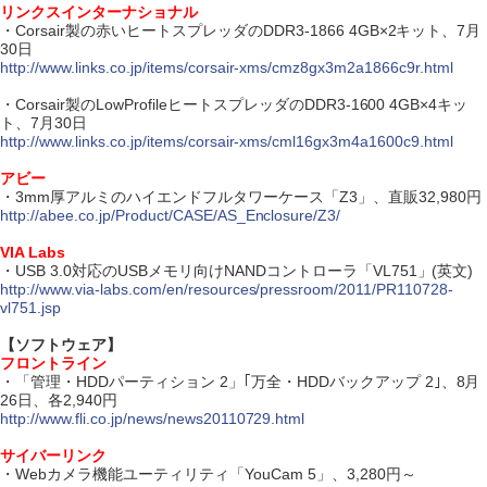
リンクスインターナショナル
・Corsair製の赤いヒートスプレッダのDDR3-1866 4GB×2キット、7月
30日
http://www.links.co.jp/items/corsair-xms/cmz8gx3m2a1866c9r.html
・Corsair製のLowProfileヒートスプレッダのDDR3-1600 4GB×4キッ
ト、7月30日
http://www.links.co.jp/items/corsair-xms/cml16gx3m4a1600c9.html
アビー
・3mm厚アルミのハイエンドフルタワーケース「Z3」、直販32,980円
http://abee.co.jp/Product/CASE/AS_Enclosure/Z3/
VIA Labs
・USB 3.0対応のUSBメモリ向けNANDコントローラ「VL751」(英文)
http://www.via-labs.com/en/resources/pressroom/2011/PR110728-
vl751.jsp
【ソフトウェア】
フロントライン
・「管理・HDDパーティション 2」｢万全・HDDバックアップ 2｣、8月
26日、各2,940円
http://www.fli.co.jp/news/news20110729.html
サイバーリンク
・Webカメラ機能ユーティリティ「YouCam 5」、3,280円～