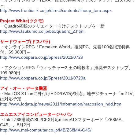
・オンラインRPG「TERA」推奨の特典付きデスクトップ、119,700円
～
http://www.frontier-k.co.jp/direct/contents/lineup_tera.aspx
Project White(ツクモ)
・Quadro搭載のクリエイター向けデスクトップを一新
http://www.tsukumo.co.jp/bto/quadro_2.html
サードウェーブ(ドスパラ)
・オンラインRPG「Forsaken World」推奨PC、先着100名限定特典
付、69,980円～
http://www.dospara.co.jp/5press/2011/0729
・アクションRPG「ウィッチャー2 王の暗殺者」推奨デスクトップ、
109,980円
http://www.dospara.co.jp/5press/2011/0729a
アイ・オー・データ機器
・Mac OS X Lionに外付けHDD/DVDが対応、地デジチューナ「m2TV」
は対応予定
http://www.iodata.jp/news/2011/information/macoslion_hdd.htm
エムエスアイコンピュータージャパン
・Intel Z68搭載のSLI/CFX対応microATXマザーボード「Z68MA-
G45」、8月2日
http://www.msi-computer.co.jp/MB/Z68MA-G45/