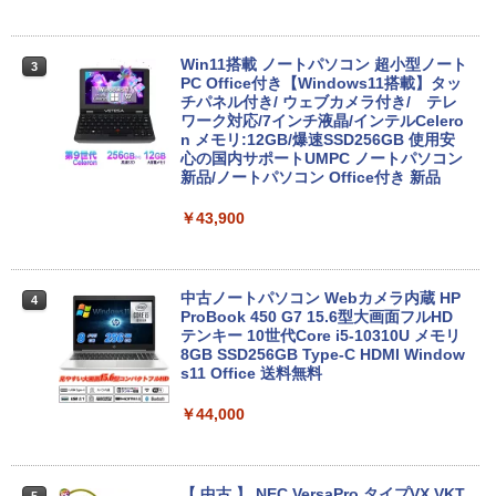
るーとゅーす コードレス ENCノイズキャン
art Basic)
￥572
セリング 自動ペアリング Type-C充電 マイク
付き 防水 タッチ式音量調整 スポーツ/通勤/通
￥1,625
学/WEB会議(ホワイト)
Win11搭載 ノートパソコン 超小型ノート
3
PC Office付き【Windows11搭載】タッ
BUGS LIFE
スーパーの裏でヤニ吸うふたり 9巻 (デジタル
チパネル付き/ ウェブカメラ付き/ テレ
￥1,964
版ビッグガンガンコミックス)
コカ・コーラ やかんの麦茶 from 爽健美茶 ラ
ワーク対応/7インチ液晶/インテルCelero
ベルレス 650mlPET×24本
￥250
n メモリ:12GB/爆速SSD256GB 使用安
￥810
心の国内サポートUMPC ノートパソコン
Xiaomi シャオミ REDMI Buds 8 Lite ワイヤ
￥2,009
新品/ノートパソコン Office付き 新品
レスイヤホン Bluetooth 5.4 ノイズキャンセ
リング ANC 36時間再生
￥43,900
￥2,980
中古ノートパソコン Webカメラ内蔵 HP
4
ProBook 450 G7 15.6型大画面フルHD
テンキー 10世代Core i5-10310U メモリ
8GB SSD256GB Type-C HDMI Window
s11 Office 送料無料
￥44,000
【 中古 】 NEC VersaPro タイプVX VKT