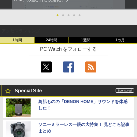
スシールパズル 誰でもすぐにかんたん＆
かわいい [ 株式会社サンリオ ]
【500円クーポン＋ポイント最大31.5%還
2
元！】モバイルモニター 15.6 インチ FH
●
●
●
●
●
超得2,000円OFF&P2倍｜Windows11正
D 1920×1080 1080P Fast IPS パネル 非
￥1,760
2
式対応｜楽天1位｜最大180日保証｜CPU
光沢 1000:1 高コントラスト 超軽量 600
第8世代｜HP 中古デスクトップパソコン
g スピーカー内蔵 Type-C/HDMI 接続 PS
アクセスランキング
Windows11 office付き｜メモリ8GB SS
5/Switch/PC/スマホ対応
1時間
24時間
1週間
1カ月
D256GB HDD500GB｜ デスクトップ Mi
転生した大聖女は、聖女であることをひ
3
crosoft office 第8世代以降｜セット購入
￥8,490
た隠す SS集 （アース・スターノベル）
PC Watch をフォローする
可能｜デスクトップ 中古｜中古PC
[ 十夜 ]
￥34,800
￥1,430
【初心者向けコスパ最強】黒/白 モニター
3
21.5 / 23.8 / 27型 pcモニター 100Hz ゲ
ーミングモニター HDMI 24インチ 1920*
中古パソコン 一体型 NEC LAVIE Home
1080 FHD パソコン モニター ディスプレ
3
タッチペンで音が聞ける！はじめてずか
4
All-in-one PC-HA570RAW-2 Windows1
イ 非光沢 VA 4000:1 角度調整 VESA Fre
Special Site
ん1000 英語つき [ 小学館 ]
1 第10世代 Core i5 メモリ16GB 1TB SS
esync ps4/ps5/xbox スピーカー内蔵 kk
D256GB 23.8インチ Office付き DVD We
smart
鳥肌ものの「DENON HOME」サウンドを体感
￥5,478
bカメラ 無線LAN Bluetooth 3ヶ月保証
した！
wd2662 中古
￥11,999
￥59,800
ソニーミラーレス一眼の大特集！ 見どころ記事
決定版 強いチームをつくる！ リーダ
5
まとめ
ーの心得 [ 伊庭 正康 ]
＼メーカー5年保証／【最短即日発送】
4