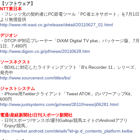
【ソフトウェア】
NTT東日本
・フレッツ光の契約者にPC節電ツール「PC省エネサポート」を7月1日
より無償提供
http://www.ntt-east.co.jp/release/detail/20110627_01.html
デジオン
・DTCP-IP対応プレーヤー「DiXiM Digital TV plus」パッケージ版、7月
1日、7,480円
http://www.digion.co.jp/pf/news/20110628.htm
ソースネクスト
・BDXLに対応したライティングソフト「B's Recorder 11」シリーズ、
発売中
http://www.sourcenext.com/titles/bs/
ジャストシステム
・iPhone用Twitterクライアント「Tweet ATOK」のパワーアップKit、
600円
http://www.justsystems.com/jp/news/2011f/news/j06281.html
電通/産経新聞社/日刊スポーツ新聞社
・日刊スポーツ/サンスポ/週刊Gallop/競馬エイトのAndroidアプリ
「Enjoy!競馬」
https://market.android.com/details?id=jp.d_contents_platform.keiba