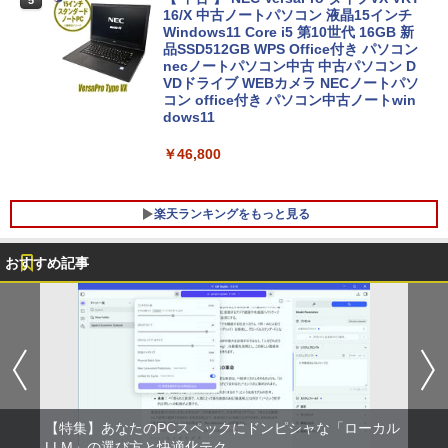
5
16/X 中古ノートパソコン 液晶15インチ
Windows11 Core i5 第10世代 16GB 新
品SSD512GB WPS Office付き パソコン
necノートパソコン中古 中古パソコン D
VDドライブ WEBカメラ NECノートパソ
コン office付き パソコン中古ノートwin
dows11
￥46,800
楽天ランキングをもっと見る
おすすめ記事
【高速SSD】送料無料【富士通 ESPRIM
HP Z23i プロフェッショナル液晶モニタ
ふしぎの国のバード 14巻 （ハルタコミ
1
1
1
O Q556/M 第6世代 Core i3-6100T 3.20
ー 23インチワイド ブラック 1920×1080
ックス） [ 佐々 大河 ]
GHz/メモリ:16GB /SSD 256GB & Wind
（フルHD） ノングレア 非光沢 IPSパネ
ows 10 デスクトップ 中古良い WPS Offi
ル 白色LED バックライト USB2.0 DVI V
￥1,034
ce付き コンパクト PC 極小型デスクトッ
GA ディスプレイポート【中古】
プPC &おまけ付き（中古USB式キーボー
トとマウス） 3ケ月保証
￥4,980
【特集】あなたのPCスペックにドンピシャな「ローカル
￥17,800
サンリオキャラクターズ ステンドグラ
LLM」の選び方と快適化テク
2