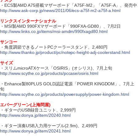
アスク
・ECS製AMD A75搭載マザーボード「A75F-M2」「A75F-A」、発売中
http://www.ask-corp.jp/news/2011/06/ecs-a75f-m2-a75f-a.html
リンクスインターナショナル
・MSI製AMD 990FXマザーボード「990FXA-GD80」、7月2日
http://www.links.co.jp/items/msi-amdm/990fxagd80.html
サンコー
・角度調節できるノートPCクーラースタンド、2,480円
http://www.thanko.jp/product/pc/notepc-height-adj-coolerstand.html
サイズ
・スリムmicroATXケース「OSIRIS」(オシリス)、7月上旬
http://www.scythe.co.jp/products/pccase/osiris.html
・Enhance製80PLUS GOLD認証電源「POWER KINGDOM」、7月上
旬
http://www.scythe.co.jp/products/powersupply/power-kingdom.html
エバーグリーン(上海問屋)
・ギターのUSB録音ユニット、2,999円
http://www.donya.jp/item/20240.html
・ギター演奏USB入力用ケーブル(2.9m)、2,499円
http://www.donya.jp/item/20241.html