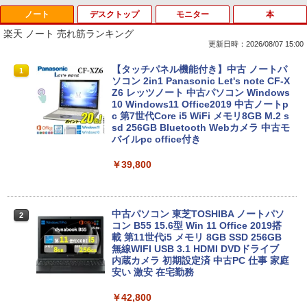
ノート
デスクトップ
モニター
本
Anker Soundcore P40i オフホワイト
BRUCE WAYNE feat. Flo Milli, ATL Jacob
【Amazon.co.jp限定】 い・ろ・は・す 2L P
薬屋のひとりごと 17巻 (デジタル版ビッグガ
[Explicit]
ET ラベルレス ×8本
ンガンコミックス)
楽天 ノート 売れ筋ランキング
￥7,990
更新日時：2026/08/07 15:00
￥250
￥1,112
￥770
【タッチパネル機能付き】中古 ノートパ
1
ソコン 2in1 Panasonic Let's note CF-X
Z6 レッツノート 中古パソコン Windows
Anker Soundcore P31i ブラック
BRUCE WAYNE feat. Flo Milli, ATL Jacob
by Amazon 天然水 ラベルレス 500ml ×24本
異世界居酒屋「のぶ」(22) (角川コミックス・
10 Windows11 Office2019 中古ノートp
[Explicit]
富士山の天然水 バナジウム含有 水 ミネラル
エース)
c 第7世代Core i5 WiFi メモリ8GB M.2 s
ウォーター ペットボトル 静岡県産 500ミリリ
sd 256GB Bluetooth Webカメラ 中古モ
￥5,990
ットル (Smart Basic)
バイルpc office付き
￥250
￥832
￥1,380
￥39,800
Anker Soundcore Liberty 5 ミッドナイトブ
On My Road (Stadium ver.)
ONE PIECE モノクロ版 115 (ジャンプコミッ
ラック
クスDIGITAL)
by Amazon 天然水ラベルレス 2L×9本
中古パソコン 東芝TOSHIBA ノートパソ
￥250
2
コン B55 15.6型 Win 11 Office 2019搭
￥14,990
￥594
￥1,117
載 第11世代i5 メモリ 8GB SSD 256GB
無線WIFI USB 3.1 HDMI DVDドライブ
内蔵カメラ 初期設定済 中古PC 仕事 家庭
安い 激安 在宅勤務
【2026年アップグレード版】AOKIMI ワイヤ
On My Road (Stadium ver.)
HUNTER×HUNTER モノクロ版 39 (ジャンプ
レスイヤホン bluetooth イヤホン V12 小型
コミックスDIGITAL)
by Amazon 炭酸水 ラベルレス 500ml ×24本
￥42,800
軽量 ブルートゥースHi-Fi 最大36時間再生 ぶ
強炭酸水 ペットボトル 500ミリリットル (Sm
￥250