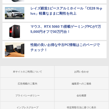
【新品】モニター 21.5インチモニター デ
￥1,760
★2026新登場！office2024＼2年保証／
ィスプレイ PCモニター ASUS 液晶ディ
4
レイズ鍛造1ピースアルミホイール「CE28 N-p
ミニPC minipc デスクトップパソコン 小
スプレイ VP229HFZ 22型 1920×1080 応
lus」軽量なままに剛性を向上
型 PC パソコン 最新 Windows11 Office
答速度1ms リフレッシュレート100Hz IP
付き 第13世代 インテル Core i3-4130~i7
Sパネル 液晶モニター 5年保証付き 動画
-13650HX i5 メモリ DDR4 8GB 16GB
閲覧 仕事 在宅 楽天ランキング4冠
M.2NVMe SSD 256GB~1TB 初期設定済
マウス、RTX 5060 Ti搭載ゲーミングPCが7万
軽量 高スペック
￥12,800
5,000円オフで30万円台！
￥39,800
性能の良いお得な中古PC情報はこのページで
ゲーミングモニター 24.5インチ FHD 24
5
チェック！
0Hz 1ms Fast IPSパネル HDMI2.0×1 DP
【★最大100%ポイント】【Win11正式対
1.4×1 Adaptive Sync対応 フリッカーフ
5
応】Dell OptiPlex 3080 SFF/第10世代 C
リー ブルーライトカット モニター ディ
ore i7/メモリ:8GB/16GB/32GB/SSD:25
スプレイ MAXZEN MGM25IC04-F240
6GB/512GB/1TB/USB 3.2/DP/HDMI/Wi-f
本サイトのご利用について
お問い合わせ
i/2画面出力/Windows11/Windows10/Of
￥12,980
fice/中古 デスクトップ デスクトップPC
広告掲載のご案内
編集部へのご連絡
￥65,800
プライバシーポリシー
会社概要
インプレスグループ
特定商取引法に基づく表示