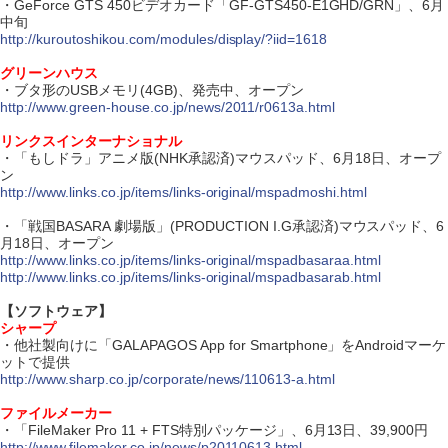
・GeForce GTS 450ビデオカード「GF-GTS450-E1GHD/GRN」、6月
中旬
http://kuroutoshikou.com/modules/display/?iid=1618
グリーンハウス
・ブタ形のUSBメモリ(4GB)、発売中、オープン
http://www.green-house.co.jp/news/2011/r0613a.html
リンクスインターナショナル
・「もしドラ」アニメ版(NHK承認済)マウスパッド、6月18日、オープ
ン
http://www.links.co.jp/items/links-original/mspadmoshi.html
・「戦国BASARA 劇場版」(PRODUCTION I.G承認済)マウスパッド、6
月18日、オープン
http://www.links.co.jp/items/links-original/mspadbasaraa.html
http://www.links.co.jp/items/links-original/mspadbasarab.html
【ソフトウェア】
シャープ
・他社製向けに「GALAPAGOS App for Smartphone」をAndroidマーケ
ットで提供
http://www.sharp.co.jp/corporate/news/110613-a.html
ファイルメーカー
・「FileMaker Pro 11 + FTS特別パッケージ」、6月13日、39,900円
http://www.filemaker.co.jp/news/p20110613.html