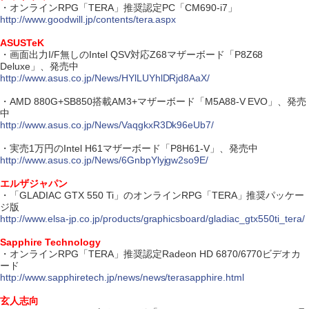
・オンラインRPG「TERA」推奨認定PC「CM690-i7」
http://www.goodwill.jp/contents/tera.aspx
ASUSTeK
・画面出力I/F無しのIntel QSV対応Z68マザーボード「P8Z68
Deluxe」、発売中
http://www.asus.co.jp/News/HYlLUYhlDRjd8AaX/
・AMD 880G+SB850搭載AM3+マザーボード「M5A88-V EVO」、発売
中
http://www.asus.co.jp/News/VaqgkxR3Dk96eUb7/
・実売1万円のIntel H61マザーボード「P8H61-V」、発売中
http://www.asus.co.jp/News/6GnbpYlyjgw2so9E/
エルザジャパン
・「GLADIAC GTX 550 Ti」のオンラインRPG「TERA」推奨パッケー
ジ版
http://www.elsa-jp.co.jp/products/graphicsboard/gladiac_gtx550ti_tera/
Sapphire Technology
・オンラインRPG「TERA」推奨認定Radeon HD 6870/6770ビデオカ
ード
http://www.sapphiretech.jp/news/news/terasapphire.html
玄人志向