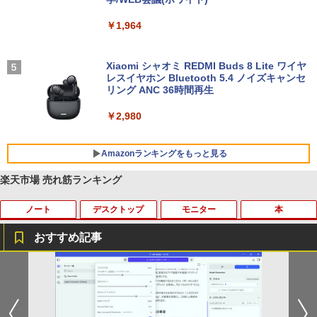
￥1,964
Xiaomi シャオミ REDMI Buds 8 Lite ワイヤ
レスイヤホン Bluetooth 5.4 ノイズキャンセ
リング ANC 36時間再生
￥2,980
Amazonランキングをもっと見る
楽天市場 売れ筋ランキング
ノート
デスクトップ
モニター
本
BRUCE WAYNE feat. Flo Milli, ATL Jacob
【Amazon.co.jp限定】 い・ろ・は・す 2L P
薬屋のひとりごと 17巻 (デジタル版ビッグガ
[Explicit]
ET ラベルレス ×8本
ンガンコミックス)
おすすめ記事
￥250
￥1,001
￥770
【8/05.8/10限定！お買い物マラソン×5の
【高速SSD128GB＋大容量HDD500GB】
HP ProDisplay P222va 液晶モニター 2
あさドラ！（10） （ビッグ コミックス
1
1
1
1
つく日｜ポイント最大49.5倍】【中古・
超小型・省スペース 中古デスクトップP
1.5インチワイド 黒 ブラック 1920×1080
〔スペシャル〕） [ 浦沢直樹 ]
本体のみ・コードあり・充電器付き】Le
C ミニPC 中古パソコン メモリ4GB Win
（フルHD）白色LEDバックライト VAパ
BRUCE WAYNE feat. Flo Milli, ATL Jacob
by Amazon 天然水 ラベルレス 500ml ×24本
異世界居酒屋「のぶ」(22) (角川コミックス・
novo 300e Chromebook 2nd Gen 81M
dows11 Microsoft Office2024 Dell Opt
ネル ミニ D-sub VGA DisplayPort ディ
￥990
[Explicit]
富士山の天然水 バナジウム含有 水 ミネラル
エース)
B0034JP Bランク【日曜日以外即日発
iPlex 3070 第9世代 Core i3-9100T 無線
スプレイ【中古】