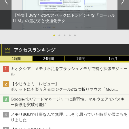
ウォーター ペットボトル 静岡県産 500ミリリ
送】【送料無料】
LAN USB3.0
ットル (Smart Basic)
￥250
￥832
￥4,400
￥5,380
￥22,980
【特集】あなたのPCスペックにドンピシャな「ローカル
￥1,380
路傍のフジイ（7） （ビッグ コミック
LLM」の選び方と快適化テク
2
ス） [ 鍋倉夫 ]
On My Road (Stadium ver.)
HUNTER×HUNTER モノクロ版 39 (ジャンプ
JAPANNEXT｜ジャパンネクスト モニタ
2
コミックスDIGITAL)
by Amazon 天然水ラベルレス 2L×9本
MS限定クーポンあり! 高性能 第10世代 C
Dell OptiPlex 3050 SFF 第7世代 Core i
ーアームガス式液晶ディスプレイアーム
●
●
●
●
●
￥880
2
2
eleron CPUにアップグレード中! 中古ノ
5 メモリ16GB SSD 512GB Office付き H
15-32インチ対応 耐荷重2-6.5kg 3軸 垂
￥250
ートパソコン Windows11 SSD換装対応
DMI Windows11 デスクトップパソコン
直 水平 多関節 JN-GB12SV JN-GB12SV
￥572
￥1,117
アクセスランキング
中古パソコン ノート Windows11 おまか
中古パソコン
JN-GB12SV
せパソコン 無線LAN DVDドライブ Offic
1時間
24時間
1週間
1カ月
e付き ノートパソコン 中古 パソコン ノ
￥32,800
￥5,437
ミウラ折り小冊子付き 宇宙兄弟（46）
3
ートPC
特装版 （講談社キャラクターズA） [ 小
BUGS LIFE
スーパーの裏でヤニ吸うふたり 9巻 (デジタル
キオクシア、メモリ不足をフラッシュメモリで補う拡張モジュー
山 宙哉 ]
版ビッグガンガンコミックス)
by Amazon 炭酸水 ラベルレス 500ml ×24本
ル
￥19,800
強炭酸水 ペットボトル 500ミリリットル (Sm
￥250
art Basic)
￥2,139
【マラソンセール期間中ポイント5倍】中
HP フレームレス モニター 23.8インチ P
￥810
3
3
【やじうまミニレビュー】
古デスクトップパソコン 第10世代 Core i
24v G4 IPSパネル フルHD HDMI VGA 中
ポケットにも楽々入るロジクールの2つ折りマウス「Mobi
5 メモリ8GB SSD500GB DVDマルチ Wi
古モニター
￥1,625
Fold」。その気になるギミックとは？
【1500円OFFクーポン】ノートパソコン
ndows11 NEC Mate MRT29L-7 初期設
3
Googleパスワードマネージャーに脆弱性、マルウェアでパスキ
中古パソコン 12.1インチ SSD256GB メ
定済 すぐ使える 送料無料 90日保証
￥7,700
自分の思いを言葉にする こどもアウトプ
On My Road (Stadium ver.)
ONE PIECE モノクロ版 115 (ジャンプコミッ
4
ー保護を突破可能に
モリ8GB Corei5 8世代 Microsoft Office
ット図鑑 [ 樺沢 紫苑 ]
クスDIGITAL)
コカ・コーラ やかんの麦茶 from 爽健美茶 ラ
付き Windows11 Panasonic レッツノー
￥33,980
ベルレス 650mlPET×24本
￥250
メモリ8GBで仕事なんて無理……そう思っていた時期が僕にもあ
ト Let's note CF-SV7 中古ノートパソコ
￥1,650
￥594
りました
ン 軽量 ノートパソコン 薄型 パソコン 中
モバイルモニター 15.6インチ InnoView
￥1,653
4
古PC 中古ノート SSD1TB
モバイルディスプレイ 自立型 1920*1080