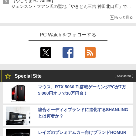
【やじうまPC Watch】
【ポイント10倍】美品 HP 400 G6 SF 9
FHD ポータブルモニター IPS液晶パネル
4
ジェンスン・フアン氏の聖地「やきとん三吉 神田北口店」で
￥23,800
世代 Core i5 9500 メモリ8GB 16GB 32
薄型 軽量 持ち運び 壁掛けに対応 Switc
「ご来店記念コース」を娘と堪能
GB 新品M.2SSD256GB 512GB office付
h/PS3/PS4/PS5/Xbox One/PC/スマホ/U
SWAN-白鳥ー完結記念プレミアムセット
5
もっと見る
～コース名を変更したのはNVIDIAに怒られたからではない
き デスクトップパソコン 中古パソコン P
SBType-C/標準HDMI対応【選べる種
[ 有吉 京子 ]
C Windows11 pro Win11 3画面 PC 800
類】タッチ/ケース付き/4Kタイプ
【1500円OFFクーポン】【タッチパネル
600 G5 G4 モニタ セット オフィス 2024
4
￥21,534
&WEBカメラ搭載】ノートパソコン 2in1
搭載 選択可 8世代 10世代 DELL 1311a
PC Watch をフォローする
￥8,980
タブレットPC 13.3インチ SSD128GB メ
モリ8GB Core i3 第8世代 Microsoft Off
￥35,860
ice付き Windows11 東芝 dynabook D8
3 ノートパソコン 中古 PC パソコン 中古
モバイルモニター 10.5インチ FHD1280P
5
ノートPC 中古ノート 最大SSD512GB
モバイルディスプレイ 高輝度400nits 10
「楽天ランキング1位」 デスクトップパ
0%sRGB 超軽量260g 極細ベゼル ポータ
5
￥24,800
ソコン Windows11 Office付き パソコン
ブルモニター IPSパネル HDR対応 USB T
Special Site
新品｜インテル 第14世代 Core i5-4590 i
ype-C/mini HDMI接続可 ゲーム機/携帯
5 i7-14700F｜ SSD 256GB～2TB｜メモ
電話/PC/Mac対応
マウス、RTX 5060 Ti搭載ゲーミングPCが7万
リ 8～64GB DDR4/5｜ デスクトップPC
5,000円オフで30万円台！
【中古】【モニターにムラあり・激安ご
2年保証 激安 高性能 ゲーム 本体のみ PC
￥8,999
5
奉仕】 ノートパソコン / DELL Latitude
高スペッ 初期設定済み
3520 / 第11世代Corei5 / SSD256GB / メ
モリー8GB / Windows11 / USB / micro
総合オーディオブランドに進化するSHANLING
￥45,700
SD / type-C / Bluetooth / HDMI / ACア
とは何者か？
ダプター / MS-office搭載
￥29,800
レイズのプレミアムカー向けブランドHOMUR