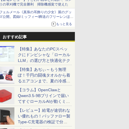
リの草刈機で完全勝利 掃除機感覚で使えた
フェルメール《真珠の耳飾りの少女》展のグッ
ズ公開。図録/ミッフィー/葬送のフリーレンほ
か、注目ブランドコラボが実現
もっと見る
おすすめ記事
7
7
7
2
8
8
8
9
9
9
3
【特集】あなたのPCスペッ
クにドンピシャな「ローカル
LLM」の選び方と快適化テク
【特集】あぢぃ～もう無理
ぽ！千円の闘魂タオルから着
新生活 13インチ超軽
ン使用で48,260円 8/2～10】タッ
サイト限定】
 Veterinary Drug
【マラソン限定
【VRR対応・240Hzの速
【3千円以上送料無料】タ
新品 一体型デスクトップパソコン 27型フ
【1500円OFFクーポン】
【エントリーで最大全額
タッチペンで音が聞け
【ポイント10倍！】
ACER｜エイサー ゲ
キングダム 80 （ヤ
【期間限定P
るエアコンまで、夏の冷感グ
約900gノートパソ
・WEBカメラ・第10世代i5・
NEXT 23.8インチ
ook PLUMBS
30%OFF】中古 店長おま
さを体感せよ】黒/白 ゲー
ッチペンで音が聞ける!は
ルHD液晶 Windows11 Office付き 第4世代
【WEBカメラ＆テンキー
ポイント還元｜8/11ま
る！ はじめてずかん1000
【Win11正式対応】
ングモニター Nitro
ジャンプコミックス）
【3年保証】M
ッズ一挙紹介
 Dynabook 富士
SSD256GB｜Office付き｜DELL
ル搭載 180Hz対
INARY DRUG
かせパソコン Core i5 第
ミングモニター 240Hz モ
じめてずかん1000 英語つ
Core i7 メモリ16GB SSD512GB USB3.0
付き】ノートパソコン
で】 ASUS｜エイスース
英語つき はじめて図鑑
ノートパソコン 13.
VG240YP6bmipx [2
原 泰久 ]
DAIV Z7 S
【コラム】OpenClawと
代Core i5/i7 ア
ex 3280 AIO｜21.5型 IPSフルHD｜
D(1920x1080)解
 [ James A.
10世代 メモリ8GB 16GB
ニター 23.8インチ FHD
き／小学館辞典編集部
超薄型 初期設定済み ホワイト/ブラック/ブ
15.6インチ SSD512GB メ
USB-C接続 モバイルモニ
1000 はじめてのずかん
チ A4サイズ [
/フルHD(1920×1080)
Windows 
0
0
0
8
￥32,800
￥18,999
￥5,478
￥69,800
￥24,800
￥19,800
￥5,478
￥23,700
￥20,800
￥770
￥200,200
Qwen3.5-9Bプリインで届い
ット 最大メモリ
ws11 Pro｜NVMe SSD 256GB｜
ゲーミングモニター
]
SSD240GB 15インチ
1080p 非光沢 IPSパネル
ルー選択可
モリ16GB Corei5 第8世
ター ZenScreen
こども 子ども 0歳 1歳 2
Windows11 / Offi
イド /144Hz]
送料無料 中
てすぐローカルAIが動くミニ
SSD1TB 薄型軽量
W｜Wi-Fi 6・5GHz対応｜
38G180F HDMI
Windows11 WPS Office
pcモニター 1ms応答 240
代 Microsoft Office付き
MB169CK [15.6型 /フル
歳 3歳 4歳 小学館 タッチ
/ SSD 256GB / 8GB
パソコン デ
ンチ Office付き 最
tooth｜一体型デスクトップパソコン
s(GTG/MPRT)
1年保証 ノートパソコン
/ 200 / 180 / 120 / 100 /
Windows11 DELL
HD(1920×1080) /ワイド
ペン 図鑑 ずかん はじめ
16GB メモリ / 第8
ップ PC OF
PC「SER9 Pro」
【レビュー】給電が途切れな
softOffice2024可
C 180日保証
RGB:100%
【CA】 中古ノートパソ
60Hz対応 狭額縁 薄型 パ
Latitude 3500 中古ノー
/60Hz]
て 英語 プレゼント クリ
10世代 Corei5 ] 
い優れもの！バッファロー製
ows11ノートパソコ
20Hz接続【2年保
コン WIN11 中古ノート
ソコンモニター 24インチ
トパソコン PC パソコン
スマス お祝い 知育玩具
かせ 初期設定不要 Off
パソコン WIFI
モニター 液晶モニ
PC notePC windows11
Switch/PS4/5/Xbox/DVD/
中古ノートPC 中古PC 最
英語教育
メーカーおまかせ 中
Type-C充電器の検証で分か
oth 中古PC
ソコンモニター ジ
中古PC ノートパソコン中
ゲーム機 cocopar
大SSD1TB メモリ32GB
ソコン 中古pc
ったこと