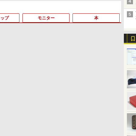
ャンセリング 自動ペア
リング Type-C充電 マ
イク付き 防水 タッチ式
トップ
モニター
本
音量調整 スポーツ/通
勤/通学/WEB会議(ホワ
イト)
3
3
3
4
4
4
3
5
5
5
6
1
6
6
by Amazon 天然水ラベ
ONE PIECE モノクロ版
by Amazon 炭酸水 ラ
HUNTER×HUNTER モ
【Amazon.co.jp限定】
スーパーの裏でヤニ吸う
ルレス 2L×9本
115 (ジャンプコミック
ベルレス 500ml ×24本
ノクロ版 39 (ジャンプ
伊藤園 磨かれて、澄みき
ふたり 9巻 (デジタル版ビ
スDIGITAL)
強炭酸水 ペットボトル
コミックスDIGITAL)
った日本の水 2L 8本 ラベ
ッグガンガンコミックス)
￥1,117
500ミリリットル
ルレス [ ケース ] [ 水 ] [
￥594
￥1,625
￥572
￥998
￥810
(Smart Basic)
ペットボトル ] [ 箱買い ]
過
一体型デスクトップパソコン 27型フ
【全品最大2500円OFFク
Yoothi 互換品 液晶 15.6
【全巻】 ドラフトキング
月間ベストプライス 中古
IOデータ 3辺フレーム
【全巻】 ワンパンマン 1-
【期間限定P15倍+最大10%OFFクーポン】
[ ストック ] [ 水分補給 ]
LTE対応 中古美品 / タッ
BenQ 27型液晶ディスプ
信じていた仲間達にダン
2026
【クーポ
【EC
Plumb's
7
 Windows11 Office付き 第4世代
ーポン】【贅沢な性能を
インチ NE156FHM-NX3
1-25巻セット （ヤングジ
ノートパソコン 第10世代
レス＆広視野角ADSパネ
37巻セット （ジャンプコ
【3年保証】MouseComputer 【写真待】
チ 10.5インチ Microsoft
レイ アイケアGWシリー
ジョン奥地で殺されかけ
量 重さ
チパネル
JAPAN
Handb
古
イ
i7 メモリ16GB SSD512GB USB3.0
手の届く価格でCorei5
NE156FHM-NX5 対応
ャンプコミックス） [ ク
Core i3 Windows11 メモ
ル液晶ディスプレイ
ミックス） [ ONE ]
DAIV Z7 SSD1024GB メモリ64GB Core i7
Surface GO2
ズ ブラック GW2791
たがギフト『無限ガチ
コン HP
16GB・
IPSパネ
VETER
 初期設定済み ホワイト/ブラック/ブ
CPU+Office2019 H&B】
144Hz 40ピン 1920x1080
ロマツ テツロウ ]
リ8GB 高速SSD256GB
［23.8型 /フル
Windows 11 Pro 中古 アウトレット 返品
Model.1927 フルHD対応
[GW2791]【RNH】
ャ』でレベル9999の仲間
通 第10世
OptiPl
応 フルH
HANDBK
0
￥14,800
￥11,800
￥17,666
￥22,480
￥15,980
￥18,876
￥200,200
￥20,990
￥16,300
￥792
￥25,60
￥50,80
￥17,57
￥20,87
択可
富士通 LIFEBOOK A577
FullHD IPS LED LCD 液
15.6インチ 事務作業に最
HD(1920×1080) /ワイ
送料無料 中古デスクトップパソコン 中古
WUXGA/ 第8世代
達を手に入れて元パーテ
ウトレ
Windo
像度 
Budde 
第7世代 Core i5 メモリ
晶ディスプレイ 修理交換
適 無線LAN Wi-Fi搭載
ド］ ブラック KH-
パソコン デスクトップパソコン デスクト
CoreM3-8100Y/ 8GB/ 爆
ィーメンバーと世界に復
16GB 
DVD±R
JN-Ei2
・
リ
4GB/8GB/16GB
用液晶パネル
Bluetooth対応 Webカメ
A241DB
ップ PC OFFICE付き
速NVMe 128GB-SSD/ カ
讐＆『ざまぁ！』しま
13.3イ
Blue
DP 1m
イ
SSD128GB/256GB/512GB/1TB
ラ内蔵 ZOOM対応 富士
メラ/ Wi-Fi6/ Office付き
す！【電子書籍】
新Micro
｜中古P
HDR s
不
ス
DVD テンキー
通 A5510/DX 初期設定済
Windows11/ Win11 中古
Wind
PS5:1
Windows11 中古 PC 中古
すぐ使える 90日保証 送
ノートパソコン 中古パソ
ン 中古
証】PC
ノートPC中古ノートパソ
料無料
コン 中古PC タブレット
Blueto
ター パ