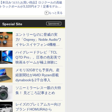
【本日みつけたお買い得品】ロジクールの高級
トラックボールが3,320円オフ！定番モデルも
5,280円に割引中
もっと見る
Special Site
エントリーなのに脅威の実
力!「Osprey」Noble Audioワ
イヤレスイヤフォン4機種を
一気に聴く
ハイグレードテレビ「TCL
Q7D Pro」。圧巻の色彩美で
映画＆ゲームが極上体験に
メモリ32GBでも予算内。産
経新聞社がAMD Ryzen搭載
dynabookを2千台導入
ソニーミラーレス一眼の大特
集！ 見どころ記事まとめ
レイズのプレミアムカー向け
ブランドHOMURAから