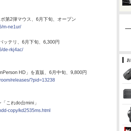
コラボ第2弾マウス、6月下旬、オープン
6/m-ne1ur/
ッテリ、6月下旬、6,300円
/de-rkj4ac/
お
 inPerson HD」を直販、6月中旬、9,800円
ssroom/releases/?pid=13238
ン「これdo台mini」
c/hdd-copy/kd2535ms.html