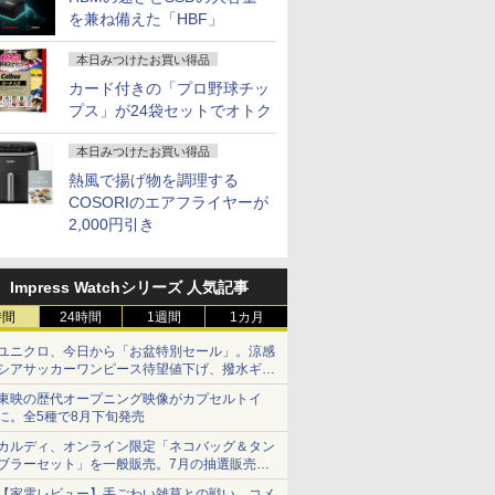
を兼ね備えた「HBF」
本日みつけたお買い得品
カード付きの「プロ野球チッ
プス」が24袋セットでオトク
本日みつけたお買い得品
熱風で揚げ物を調理する
COSORIのエアフライヤーが
2,000円引き
Impress Watchシリーズ 人気記事
時間
24時間
1週間
1カ月
ユニクロ、今日から「お盆特別セール」。涼感
シアサッカーワンピース待望値下げ、撥水ギア
ショーツは1990円に
東映の歴代オープニング映像がカプセルトイ
に。全5種で8月下旬発売
カルディ、オンライン限定「ネコバッグ＆タン
ブラーセット」を一般販売。7月の抽選販売の
当選無効分
【家電レビュー】手ごわい雑草との戦い、コメ