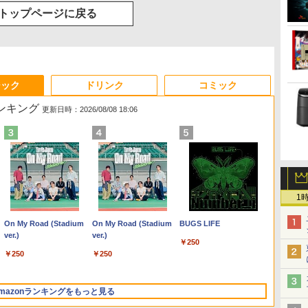
トップページに戻る
ジック
ドリンク
コミック
ランキング
更新日時：2026/08/08 18:06
1
Anker Soundcore
On My Road (Stadium
【2026年アップグレー
On My Road (Stadium
Xiaomi シャオミ REDMI
BUGS LIFE
Liberty 5 ミッドナイト
ver.)
ド版】AOKIMI ワイヤ
ver.)
Buds 8 Lite ワイヤレス
￥250
ブラック
レスイヤホン
イヤホン Bluetooth 5.4
￥250
￥250
bluetooth イヤホン
ノイズキャンセリング
￥14,990
￥1,964
￥3,480
V12 小型軽量 ブルート
ANC 36時間再生
ゥースHi-Fi 最大36時間
mazonランキングをもっと見る
再生 ぶるーとゅーす コ
ードレス ENCノイズキ