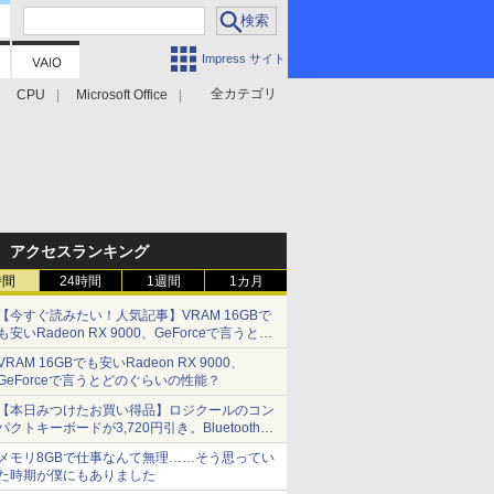
Impress サイト
全カテゴリ
CPU
Microsoft Office
アクセスランキング
時間
24時間
1週間
1カ月
【今すぐ読みたい！人気記事】VRAM 16GBで
も安いRadeon RX 9000、GeForceで言うとど
のぐらいの性能？ - PC Watch
VRAM 16GBでも安いRadeon RX 9000、
GeForceで言うとどのぐらいの性能？
【本日みつけたお買い得品】ロジクールのコン
パクトキーボードが3,720円引き。Bluetoothで3
台接続対応
メモリ8GBで仕事なんて無理……そう思ってい
た時期が僕にもありました