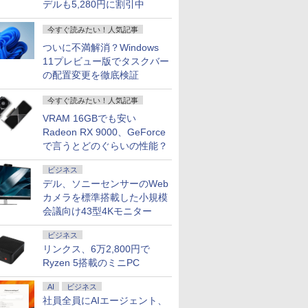
デルも5,280円に割引中
今すぐ読みたい！人気記事
ついに不満解消？Windows
11プレビュー版でタスクバー
の配置変更を徹底検証
今すぐ読みたい！人気記事
VRAM 16GBでも安い
Radeon RX 9000、GeForce
で言うとどのぐらいの性能？
ビジネス
デル、ソニーセンサーのWeb
カメラを標準搭載した小規模
会議向け43型4Kモニター
ビジネス
リンクス、6万2,800円で
Ryzen 5搭載のミニPC
AI
ビジネス
社員全員にAIエージェント、