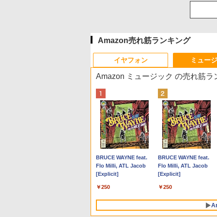
Amazon売れ筋ランキング
イヤフォン
ミュー
Amazon ミュージック の売れ筋
Anker Soundcore P40i
BRUCE WAYNE feat.
Anker Soundcore P31i
BRUCE WAYNE feat.
オフホワイト
Flo Milli, ATL Jacob
ブラック
Flo Milli, ATL Jacob
[Explicit]
[Explicit]
￥7,990
￥5,990
￥250
￥250
A