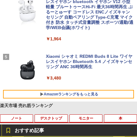
レスイヤホン bluetooth イヤホン V12 小型
軽量 ブルートゥースHi-Fi 最大36時間再生 ぶ
るーとゅーす コードレス ENCノイズキャン
セリング 自動ペアリング Type-C充電 マイク
付き 防水 タッチ式音量調整 スポーツ/通勤/通
学/WEB会議(ホワイト)
￥1,964
Xiaomi シャオミ REDMI Buds 8 Lite ワイヤ
レスイヤホン Bluetooth 5.4 ノイズキャンセ
リング ANC 36時間再生
￥3,480
Amazonランキングをもっと見る
楽天市場 売れ筋ランキング
ノート
デスクトップ
モニター
本
BRUCE WAYNE feat. Flo Milli, ATL Jacob
【Amazon.co.jp限定】 い・ろ・は・す 2L P
薬屋のひとりごと 17巻 (デジタル版ビッグガ
[Explicit]
ET ラベルレス ×8本
ンガンコミックス)
おすすめ記事
￥250
￥1,112
￥770