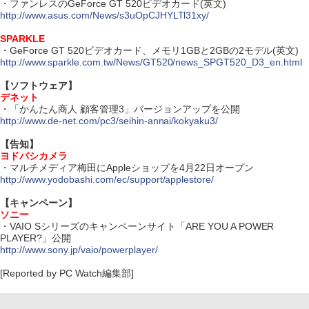
・ファンレスのGeForce GT 520ビデオカード(英文)
http://www.asus.com/News/s3uOpCJHYLTl31xy/
SPARKLE
・GeForce GT 520ビデオカード、メモリ1GBと2GBの2モデル(英文)
http://www.sparkle.com.tw/News/GT520/news_SPGT520_D3_en.html
【ソフトウェア】
デネット
・「かんたん商人 顧客管理3」バージョンアップを公開
http://www.de-net.com/pc3/seihin-annai/kokyaku3/
【告知】
ヨドバシカメラ
・マルチメディア梅田にAppleショップを4月22日オープン
http://www.yodobashi.com/ec/support/applestore/
【キャンペーン】
ソニー
・VAIO Sシリーズのキャンペーンサイト「ARE YOU A POWER
PLAYER?」公開
http://www.sony.jp/vaio/powerplayer/
[Reported by PC Watch編集部]