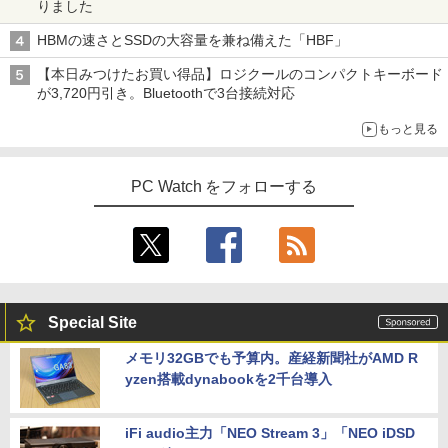
りました
生向け
世代 i7 高性能ビジネス PC】 Core i7 第
対応 MAXZEN MJM27CH02-F100
[ 有吉 京子 ]
版ビッグガンガンコミックス)
【Amazon.co.jp限定】 伊藤園 磨かれて、澄
8世代 Dell OptiPlex 3060 SFF Office付
みきった日本の水 2L 8本 ラベルレス [ ケース
￥250
HBMの速さとSSDの大容量を兼ね備えた「HBF」
き Win11 メモリ16GB/32GB SSD256G
￥19,800
￥13,980
￥21,534
] [ 水 ] [ ペットボトル ] [ 箱買い ] [ ストック
￥810
B/512GB/1TB USB3.0 WIFI子機付 DVD
] [ 水分補給 ]
【本日みつけたお買い得品】ロジクールのコンパクトキーボード
HDMI DisplayPort 2画面出力 中古パソ
が3,720円引き。Bluetoothで3台接続対応
コン pc デスクトップPC 本体
￥998
送料無料 2017年モデル lenovo ideaPad
モニター 21.5インチ/23.8インチ/27イン
Livly Island 公式ガイドブック4 心が重
4
4
5
もっと見る
￥41,999
C340-14IML Windows11 64bit タッチパ
チ フルhd 高画質 100Hz VA ノングレア
なるリヴリーの世界 [ ココネ株式会社 ]
ネル液晶 WEBカメラ HDMI 第8世代 Cor
非光沢 スピーカー内蔵 3年保証 ディスプ
e i5 メモリー8GB 高速SSD256GB 無線L
レイ パソコンモニター PCモニター フル
￥3,080
PC Watch をフォローする
AN A4サイズ 14インチ フルHD液晶 中古
ハイビジョン 21インチ 液晶モニター ア
ノートパソコン 中古 パソコン【30日保
【マラソン値引中！国内組立の 新品】新
イリスオーヤマ DT-JF *
4
証】
品 デスクトップPC デスクトップパソコ
ン ビジネス Ryzen5 5600GT Windows1
￥11,980
0 11 SSD256GB メモリ 16GB 1年保証
￥26,800
激安 ゲーム ゲーミングパソコン ゲーミ
ングPC マインクラフト ヴァロラント 原
神 eスポーツ おしゃれ 入門用 本体のみ
【2026年最新改良版・高級金属製】【タ
5
Special Site
超得2,500円OFF&P2倍｜生活応援 パソ
ッチ選択】モバイルモニター 15.6インチ
5
￥62,795
コンバック付き｜Windows11正式対応｜
タッチパネル ワイヤレス接続 電池内蔵
メモリ32GBでも予算内。産経新聞社がAMD R
中古 ノートパソコン Windows11 office
自立スタンド モバイルモニター スタンド
yzen搭載dynabookを2千台導入
付 13.3型｜Corei5 第8世代｜中古ノート
ゲーミングモニター 1080PフルHD 高画
パソコン 軽量｜中古ノートパソコン 13
質 デュアルモニター サブモニター ポー
インチ｜中古PC B5サイズ｜ノートパソ
【公式・直販】デスクトップパソコン P
タブルモニター 選べる9パータン
5
コン 整備済み｜ノートパソコン
C 新品 Lenovo ThinkCentre neo 50q T
iFi audio主力「NEO Stream 3」「NEO iDSD