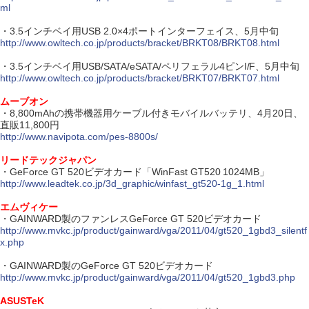
ml
・3.5インチベイ用USB 2.0×4ポートインターフェイス、5月中旬
http://www.owltech.co.jp/products/bracket/BRKT08/BRKT08.html
・3.5インチベイ用USB/SATA/eSATA/ペリフェラル4ピンI/F、5月中旬
http://www.owltech.co.jp/products/bracket/BRKT07/BRKT07.html
ムーブオン
・8,800mAhの携帯機器用ケーブル付きモバイルバッテリ、4月20日、
直販11,800円
http://www.navipota.com/pes-8800s/
リードテックジャパン
・GeForce GT 520ビデオカード「WinFast GT520 1024MB」
http://www.leadtek.co.jp/3d_graphic/winfast_gt520-1g_1.html
エムヴィケー
・GAINWARD製のファンレスGeForce GT 520ビデオカード
http://www.mvkc.jp/product/gainward/vga/2011/04/gt520_1gbd3_silentf
x.php
・GAINWARD製のGeForce GT 520ビデオカード
http://www.mvkc.jp/product/gainward/vga/2011/04/gt520_1gbd3.php
ASUSTeK