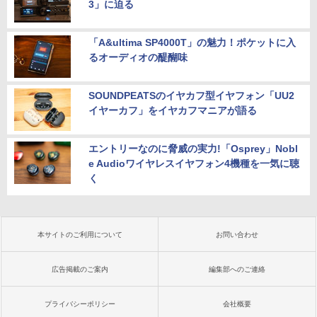
iny Gen 5 Core i5 メモリ 16GB SSD 25
￥14,580
3」に迫る
6GB 512GB 選択可 Windows11 Home
￥27,800
Pro 選択可 Microsoft Office 2024搭載
可能 送料無料 1年 3年 保証 選択可【Nor
「A&ultima SP4000T」の魅力！ポケットに入
tonP】
るオーディオの醍醐味
￥134,800
SOUNDPEATSのイヤカフ型イヤフォン「UU2
イヤーカフ」をイヤカフマニアが語る
エントリーなのに脅威の実力!「Osprey」Nobl
e Audioワイヤレスイヤフォン4機種を一気に聴
く
本サイトのご利用について
お問い合わせ
広告掲載のご案内
編集部へのご連絡
プライバシーポリシー
会社概要