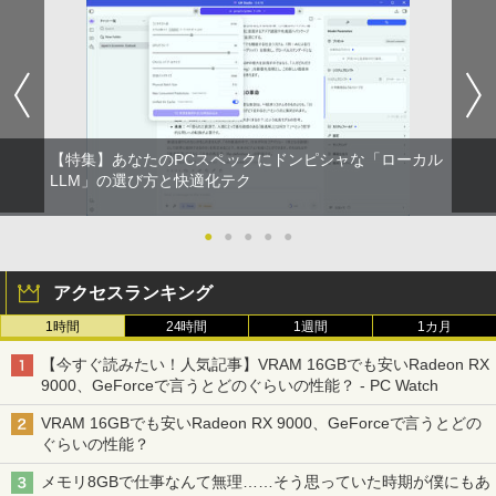
Amazon(アマゾン) タブレットPC New F
【★最大100%ポイント】【Win11正式対
【中古良品】【安心保証】Princeton 21.
おしりたんていファイル（既刊15巻）
1
1
1
1
ire Max 11(2023年発売) グレー B0B2SD
応】富士通 ESPRIMO D588/第8世代 Cor
5型ワイドカラー液晶ディスプレイ PTF
（0）
8BVX ［11型 /Wi-Fiモデル /ストレージ：
ei5/メモリ:8GB/16GB/32GB/SSD:256G
WDE-22W / PTFBDE-22W ブラック/ ホ
BRUCE WAYNE feat. Flo Milli, ATL Jacob
by Amazon 天然水 ラベルレス 500ml ×24本
異世界居酒屋「のぶ」(22) (角川コミックス・
64GB］ B0B2SD8BVX [振込不可]
B/512GB/1TB/USB 3.1/DP/DisplayPort/
ワイト色 スピーカー搭載 プリンストン
￥19,800
[Explicit]
富士山の天然水 バナジウム含有 水 ミネラル
エース)
DVI/Wi-fi/2画面出力/Windows11/Windo
ウォーター ペットボトル 静岡県産 500ミリリ
ws10/Office/中古 デスクトップ デスクト
￥19,980
￥4,050
ットル (Smart Basic)
ップPC
￥250
￥832
【特集】あなたのPCスペックにドンピシャな「ローカル
￥1,380
￥29,800
[新品]ドラゴンボール[新書版/新装版](1-4
LLM」の選び方と快適化テク
2
2巻 全巻) 全巻セット
【台数限定価格】＼ ★最大2000円OFF
【タッチ式選べる 携帯式】モバイルモニ
2
2
見知らぬ糸
ONE PIECE モノクロ版 115 (ジャンプコミッ
クーポン★／【楽天週間1位】中古 ノー
ター 14インチ フルHD IPSパネル 非光沢
クスDIGITAL)
by Amazon 炭酸水 ラベルレス 500ml ×24本
トパソコン/中古ノートpc/第8世代 office
タッチ式/非タッチ式選択可能 Type-C対
●
●
●
●
●
￥20,328
強炭酸水 ペットボトル 500ミリリットル (Sm
付き/SSD 512GB メモリ16GB/Core i5
「3500U/4300Uより速い」 NiPoGi ミニ
応 HDMI VESA対応 モニター 持ち運び
￥250
2
art Basic)
第8世代/ノートパソコン Windows11/お
pc Ryzen Embedded R2544初登場 8G
サブディスプレイ デュアルモニター テレ
￥594
アクセスランキング
まかせ パソコン/WIFI/激安パソコン/15.6
B+256GB 4TB拡張可 mini pc Windows
ワーク ミニPC対応 EVICIV
インチ 安い ノートPC
11 Pro 動作より高速 4K×3画面出力 ミニ
￥1,625
1時間
24時間
1週間
1カ月
パソコン HDMI2.0+DP1.4 静音性 小型pc
￥11,999
ちいかわ なんか小さくてかわいいやつ
3
豊富な端子Type-C USB3.2 有線LAN WI
￥13,500
（7） （ワイドKC） [ ナガノ ]
On My Road (Stadium ver.)
HUNTER×HUNTER モノクロ版 39 (ジャンプ
【今すぐ読みたい！人気記事】VRAM 16GBでも安いRadeon RX
FI5/BT4.2 省電力 オフィス/学習向け P2
コミックスDIGITAL)
by Amazon 天然水ラベルレス 2L×9本
9000、GeForceで言うとどのぐらいの性能？ - PC Watch
￥1,375
￥250
￥33,800
【期間限定5%OFFクーポン 8/12 10時ま
￥572
3
￥1,117
VRAM 16GBでも安いRadeon RX 9000、GeForceで言うとどの
新古品ノートパソコン Intel Celeron Wi
で】 モニター 27インチ 100Hz FHD VA
3
ぐらいの性能？
ndows11 Pro WPS Office 2024付き メ
パネル スピーカー搭載 ブルーライト軽減
モリ6GB SSD256GB 14型 FHD Webカ
ノングレアタイプ 壁掛け対応 省スペース
メモリ8GBで仕事なんて無理……そう思っていた時期が僕にもあ
メラ 軽量 モバイル ビジネス 在宅勤務 学
【全品最大2500円OFFクーポン】【第8
角度調整 高視野角 178° Adaptive-Sync
SWAN-白鳥ー完結記念プレミアムセット
3
4
On My Road (Stadium ver.)
スーパーの裏でヤニ吸うふたり 9巻 (デジタル