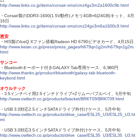
日
http://www.links.co.jp/items/corsair-xms/cmz4gx3m2a1600c9b.html
・Corsair製のDDR3-1600(1.5V動作)メモリ4GB×6(24GB)キット、4月
16日
http://www.links.co.jp/items/corsair-xms/cmz24gx3m6a1600c9.html
恵安
・HIS製のIceQ Xファン搭載Radeon HD 6790ビデオカード、4月15日
http://www.keian.co.jp/press/press_pages/h679qn1g2m/h679qn1g2m.
html
サンコー
・Bluetoothキーボード付きGALAXY Tab専用ケース、6,980円
http://www.thanko.jp/product/bluetooth/galaxy-tab-bluetooth-
keybord.html
オウルテック
・3.5インチベイ用2.5インチドライブ×2リムーバブルベイ、5月中旬
http://www.owltech.co.jp/products/bracket/BRKT09/BRKT09.html
・USB 3.0対応2.5インチSATAドライブ外付けケース、5月中旬
http://www.owltech.co.jp/products/drive_case/ESL25_U3/ESL25_U3.ht
ml
・USB 3.0対応3.5インチSATAドライブ外付けケース、5月中旬
http://www.owltech.co.jp/products/drive_case/ESL35_U3/ESL35_U3.ht