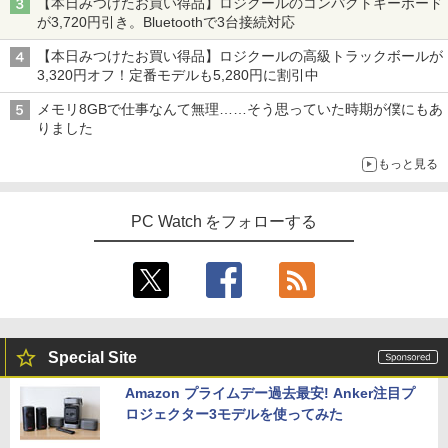
【本日みつけたお買い得品】ロジクールのコンパクトキーボード
が3,720円引き。Bluetoothで3台接続対応
【いたわりセット付き】1年をおいしくす
4
こやかに過ごす養生手帳2027 （インプレ
【本日みつけたお買い得品】ロジクールの高級トラックボールが
ス手帳2027） [ 久保奈穂実 ]
3,320円オフ！定番モデルも5,280円に割引中
￥3,080
メモリ8GBで仕事なんて無理……そう思っていた時期が僕にもあ
りました
もっと見る
【中古】HUNTER×HUNTER(ハンターハ
5
ンター)/漫画全巻セット◆C≪1〜39巻
（既刊）≫【即納】【コンビニ受取/郵便
PC Watch をフォローする
局受取対応】
￥20,900
Special Site
Amazon プライムデー過去最安! Anker注目プ
ロジェクター3モデルを使ってみた