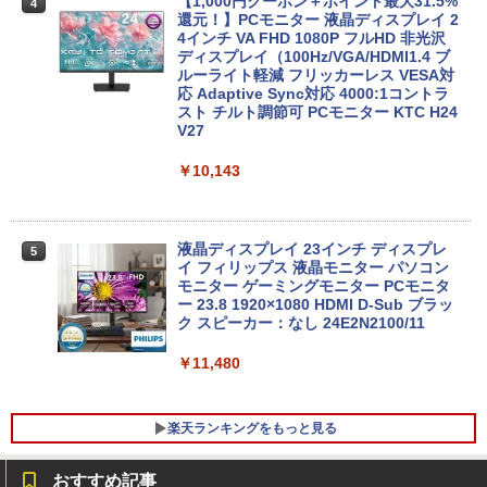
【1,000円クーポン＋ポイント最大31.5%
4
還元！】PCモニター 液晶ディスプレイ 2
￥3,480
4インチ VA FHD 1080P フルHD 非光沢
ディスプレイ（100Hz/VGA/HDMI1.4 ブ
Win11搭載 デスクトップパソコン一体型
4
ルーライト軽減 フリッカーレス VESA対
超得2,000円OFF&P2倍｜レッツノート｜
デスクトップ新品 Office付き 24型フルH
4
応 Adaptive Sync対応 4000:1コントラ
Microsoft office 2019 H&B付き｜中古
D液晶一体型 デスクトップパソコン Core
スト チルト調節可 PCモニター KTC H24
ノートパソコン Windows11 office付｜
i7 3615MQ メモリ16GB SSD512GB US
V27
メモリ8GB SSD256GB｜Panasonic Le
B 3.0 無線搭載 初心者向け 初期設定済み
t's note｜中古ノートパソコン 軽量 薄型
テレワーク応援 在宅勤務
｜モバイルPC｜ノートパソコン B5サイ
￥10,143
ズ｜パソコン｜中古パソコン｜中古PC
￥52,999
￥29,800
液晶ディスプレイ 23インチ ディスプレ
5
イ フィリップス 液晶モニター パソコン
【週末限定999円OFF！】 最新マイクロ
5
モニター ゲーミングモニター PCモニタ
ソフトオフィス2024付き microsoft offi
ー 23.8 1920×1080 HDMI D-Sub ブラッ
MS Office 2024 H&B 搭載｜中古ノート
ce付き 中古パソコン 中古 デスクトップ
5
ク スピーカー：なし 24E2N2100/11
パソコン Windows11 Office付｜Core i5
パソコン 最新オフィス 第10世代 国内メ
第8世代 以降 SSD 512GB メモリ 8GB｜
ーカー 安心サポート 高品質 Windows11
DELL Latitude 3500｜中古パソコン 中
Pro NEC Mate MKH29B-9 Core i7 16G
￥11,480
古 ノートパソコン 無線 15.6インチ HD
B 中古 パソコン デスクトップパソコン
テンキー WEBカメラ Bluetooth HDMI
タイプC｜Word Excel PowerPoint
￥84,000
楽天ランキングをもっと見る
￥33,800
おすすめ記事