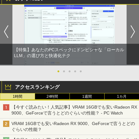
MAZZEL 1st photobook with ZEAL [
1
MAZZEL ]
￥4,950
【特集】あなたのPCスペックにドンピシャな「ローカル
信じていた仲間達にダンジョン奥地で殺
LLM」の選び方と快適化テク
2
されかけたがギフト『無限ガチャ』でレ
ベル9999の仲間達を手に入れて元パーテ
ィーメンバーと世界に復讐＆『ざま
●
●
●
●
●
ぁ！』します！【電子書籍】
アクセスランキング
￥792
1時間
24時間
1週間
1カ月
【今すぐ読みたい！人気記事】VRAM 16GBでも安いRadeon RX
【漫画全巻セット】【中古】NARUTO
3
9000、GeForceで言うとどのぐらいの性能？ - PC Watch
（ナルト） ＜1〜72巻完結＞ 岸本斉史
VRAM 16GBでも安いRadeon RX 9000、GeForceで言うとどの
￥20,750
ぐらいの性能？