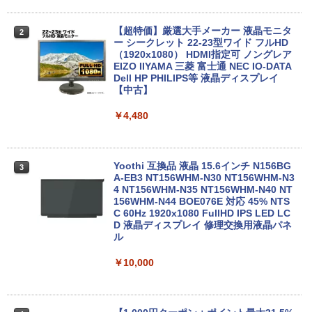
￥250
￥832
￥1,112
￥9,999
￥34,980
【超特価】厳選大手メーカー 液晶モニタ
2
ー シークレット 22-23型ワイド フルHD
Anker Soundcore Liberty 5 ミッドナイトブ
On My Road (Stadium ver.)
ONE PIECE モノクロ版 115 (ジャンプコミッ
（1920x1080） HDMI指定可 ノングレア
ラック
クスDIGITAL)
EIZO IIYAMA 三菱 富士通 NEC IO-DATA
by Amazon 天然水ラベルレス 2L×9本
LTE対応 中古美品 / タッチ 10.5インチ M
【エントリーでポイント100％還元チャ
2
2
Dell HP PHILIPS等 液晶ディスプレイ
icrosoft Surface GO2 Model.1927 フル
ンス】GMKtec G10 ミニPC【AMD Ryz
￥250
【中古】
HD対応WUXGA/ 第8世代CoreM3-8100
en 5 3500U DDR4 16GB 512GB/256GB/
￥14,990
￥594
￥1,117
Y/ 8GB/ 爆速NVMe 128GB-SSD/ カメラ/
1T SSD】4C/8T 3.7GHz 64GB 16T拡張
Wi-Fi6/ Office付きWindows11/ Win11
Windows11 Pro 8K/4K 3画面出力 LAN *
￥4,480
中古ノートパソコン 中古パソコン 中古P
2 WiFi5 Bluetooth5.0 Nucbox みにpc
C タブレット 税込送料無料 即日発送
Ryzen 5 N95/N97/N100/4300U/N150よ
【2026年アップグレード版】AOKIMI ワイヤ
On My Road (Stadium ver.)
HUNTER×HUNTER モノクロ版 39 (ジャンプ
り高性能
レスイヤホン bluetooth イヤホン V12 小型
コミックスDIGITAL)
by Amazon 炭酸水 ラベルレス 500ml ×24本
￥20,990
軽量 ブルートゥースHi-Fi 最大36時間再生 ぶ
Yoothi 互換品 液晶 15.6インチ N156BG
強炭酸水 ペットボトル 500ミリリットル (Sm
￥250
3
￥61,999
るーとゅーす コードレス ENCノイズキャン
A-EB3 NT156WHM-N30 NT156WHM-N3
art Basic)
￥572
セリング 自動ペアリング Type-C充電 マイク
4 NT156WHM-N35 NT156WHM-N40 NT
付き 防水 タッチ式音量調整 スポーツ/通勤/通
156WHM-N44 BOE076E 対応 45% NTS
￥1,625
学/WEB会議(ホワイト)
C 60Hz 1920x1080 FullHD IPS LED LC
【期間限定P15倍+最大10%OFFクーポ
3
D 液晶ディスプレイ 修理交換用液晶パネ
ン】 【3年保証】東芝 TOSHIBA DYNAB
HP ProOne 600 G6 AIO 21.5インチ 第1
3
BUGS LIFE
スーパーの裏でヤニ吸うふたり 9巻 (デジタル
ル
OOK DYNABOOK B65/DN SSD256GB
0世代 Core i5 メモリ16GB Nvme M.2 S
￥1,964
版ビッグガンガンコミックス)
【Amazon.co.jp限定】 伊藤園 磨かれて、澄
メモリ8GB Core i5 Windows 11 Pro 中
SD 512GB Office付き Webカメラ WiFi
みきった日本の水 2L 8本 ラベルレス [ ケース
￥250
古 アウトレット 返品 送料無料 中古ノー
Type-C Windows11 一体型 中古パソコ
￥10,000
] [ 水 ] [ ペットボトル ] [ 箱買い ] [ ストック
￥810
トパソコン 中古パソコン ノートパソコン
ン
Xiaomi シャオミ REDMI Buds 8 Lite ワイヤ
] [ 水分補給 ]
ノート ノートPC OFFICE付き
レスイヤホン Bluetooth 5.4 ノイズキャンセ
￥48,800
リング ANC 36時間再生
￥998
￥27,500