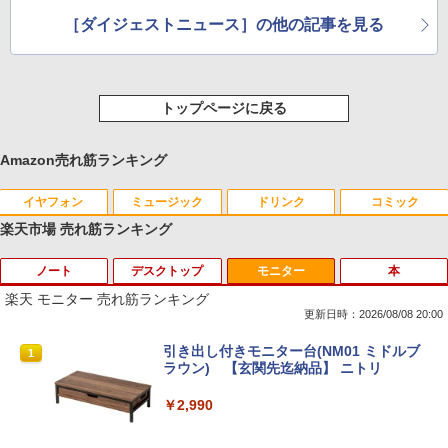
［ダイジェストニュース］の他の記事を見る
トップページに戻る
Amazon売れ筋ランキング
イヤフォン
ミュージック
ドリンク
コミック
楽天市場 売れ筋ランキング
ノート
デスクトップ
モニター
本
Anker Soundcore P40i オフホワイト
BRUCE WAYNE feat. Flo Milli, ATL Jacob
by Amazon 天然水 ラベルレス 500ml ×24本
薬屋のひとりごと 17巻 (デジタル版ビッグガ
[Explicit]
富士山の天然水 バナジウム含有 水 ミネラル
ンガンコミックス)
楽天 モニター 売れ筋ランキング
ウォーター ペットボトル 静岡県産 500ミリリ
￥7,990
更新日時：2026/08/08 20:00
ットル (Smart Basic)
￥250
￥770
【★最大100%ポイント】【新生活応援・
中古パソコン | Dell | OptiPlex 3070 SFF
引き出し付きモニター台(NM01 ミドルブ
1
1
1
￥1,380
2026】【Office 2019 H&B】富士通 MU
| Windows11 | デスクトップ | 一年保証 |
ラウン) 【玄関先迄納品】 ニトリ
937/Celeron 3865U/メモリ:4GB/8GB/S
第9世代 | Core i5 9500 3.0(〜最大4.4)G
Anker Soundcore P31i ブラック
BRUCE WAYNE feat. Flo Milli, ATL Jacob
異世界居酒屋「のぶ」(22) (角川コミックス・
SD:128GB/256GB/512GB/1TB/13.3型/
Hz | MEM:8GB | SSD:512GB(新品) | DV
￥2,990
[Explicit]
エース)
【Amazon.co.jp限定】 い・ろ・は・す 2L P
フルHD/wifi/HDMI/USB3.0/中古 ノート
Dマルチ | 無線LAN:なし | Win11Pro64Bi
ET ラベルレス ×8本
パソコン/モバイルPC/Windows11
t | VGA追加モデル
￥5,990