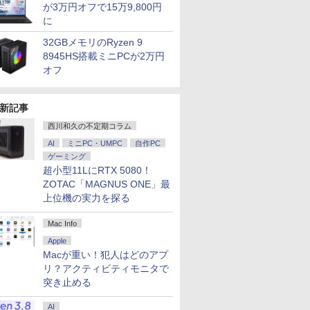
が3万円オフで15万9,800円
に
32GBメモリのRyzen 9
8945HS搭載ミニPCが2万円
オフ
新記事
西川和久の不定期コラム
AI
ミニPC・UMPC
自作PC
ゲーミング
超小型11LにRTX 5080！
ZOTAC「MAGNUS ONE」最
上位機の実力を探る
Mac Info
Apple
Macが重い！犯人はどのアプ
リ？アクティビティモニタで
突き止める
AI