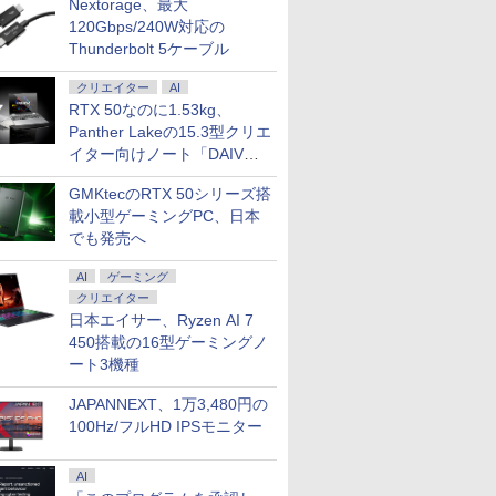
Nextorage、最大
120Gbps/240W対応の
Thunderbolt 5ケーブル
クリエイター
AI
RTX 50なのに1.53kg、
Panther Lakeの15.3型クリエ
イター向けノート「DAIV
Z5」
GMKtecのRTX 50シリーズ搭
載小型ゲーミングPC、日本
でも発売へ
AI
ゲーミング
クリエイター
日本エイサー、Ryzen AI 7
450搭載の16型ゲーミングノ
ート3機種
JAPANNEXT、1万3,480円の
100Hz/フルHD IPSモニター
AI