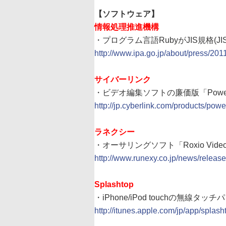
【ソフトウェア】
情報処理推進機構
・プログラム言語RubyがJIS規格(JIS 
http://www.ipa.go.jp/about/press/20
サイバーリンク
・ビデオ編集ソフトの廉価版「PowerDir
http://jp.cyberlink.com/products/pow
ラネクシー
・オーサリングソフト「Roxio Vid
http://www.runexy.co.jp/news/relea
Splashtop
・iPhone/iPod touchの無線タッ
http://itunes.apple.com/jp/app/spla