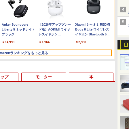
Anker Soundcore
【2026年アップグレー
Xiaomi シャオミ REDMI
Liberty 5 ミッドナイト
ド版】AOKIMI ワイヤ
Buds 8 Lite ワイヤレス
ブラック
レスイヤホン
イヤホン Bluetooth 5.4
bluetooth イヤホン
ノイズキャンセリング
￥14,990
￥1,964
￥2,980
V12 小型軽量 ブルート
ANC 36時間再生
ゥースHi-Fi 最大36時間
mazonランキングをもっと見る
再生 ぶるーとゅーす コ
ードレス ENCノイズキ
ャンセリング 自動ペア
リング Type-C充電 マ
イク付き 防水 タッチ式
トップ
モニター
本
音量調整 スポーツ/通
勤/通学/WEB会議(ホワ
イト)
3
3
3
3
4
4
4
4
5
5
5
6
1
6
On My Road (Stadium
by Amazon 炭酸水 ラ
ONE PIECE モノクロ版
On My Road (Stadium
by Amazon 天然水ラ
HUNTER×HUNTER モ
BUGS LIFE
コカ・コーラ やかんの麦
スーパーの裏でヤニ吸う
ver.)
ベルレス 500ml ×24本
115 (ジャンプコミック
ver.)
ベルレス 2L×9本
ノクロ版 39 (ジャンプ
茶 from 爽健美茶 ラベル
ふたり 9巻 (デジタル版ビ
￥250
強炭酸水 ペットボトル
スDIGITAL)
コミックスDIGITAL)
レス 650mlPET×24本
ッグガンガンコミックス)
￥250
￥250
￥1,117
500ミリリットル