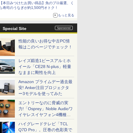
【本日みつけたお買い得品】魚のプロ厳選、く
ら寿司のうなぎが約1,500円オトク！
もっと見る
Special Site
性能の良いお得な中古PC情
報はこのページでチェック！
レイズ鍛造1ピースアルミホ
イール「CE28 N-plus」軽量
なままに剛性を向上
Amazon プライムデー過去最
安! Anker注目プロジェクタ
ー3モデルを使ってみた
エントリーなのに脅威の実
力!「Osprey」Noble Audioワ
イヤレスイヤフォン4機種を
一気に聴く
ハイグレードテレビ「TCL
Q7D Pro」。圧巻の色彩美で