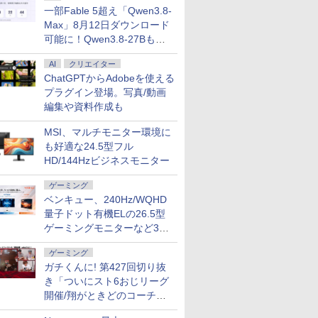
一部Fable 5超え「Qwen3.8-
Max」8月12日ダウンロード
可能に！Qwen3.8-27Bも順
次
AI
クリエイター
ChatGPTからAdobeを使える
プラグイン登場。写真/動画
編集や資料作成も
MSI、マルチモニター環境に
も好適な24.5型フル
HD/144Hzビジネスモニター
ゲーミング
ベンキュー、240Hz/WQHD
量子ドット有機ELの26.5型
ゲーミングモニターなど3機
種
ゲーミング
ガチくんに! 第427回切り抜
き「ついにスト6おじリーグ
開催/翔がときどのコーチ就
任など」