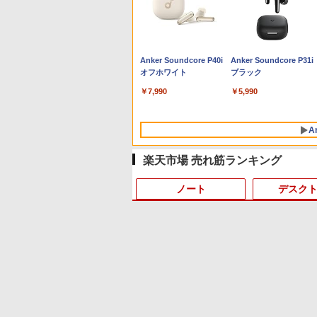
Anker Soundcore P40i
Anker Soundcore P31i
オフホワイト
ブラック
￥7,990
￥5,990
A
楽天市場 売れ筋ランキング
ノート
デスク
4
10
1
1
1
1
2
2
2
2
BRUCE WAYNE feat.
【Amazon.co.jp限定】
薬屋のひとりごと 17巻
BRUCE WAYNE feat.
by Amazon 天然水 ラ
異世界居酒屋「のぶ」
Flo Milli, ATL Jacob
い・ろ・は・す 2L PET
(デジタル版ビッグガン
Flo Milli, ATL Jacob
ベルレス 500ml ×24本
(22) (角川コミックス・
[Explicit]
ラベルレス ×8本
ガンコミックス)
[Explicit]
富士山の天然水 バナジ
エース)
ウム含有 水 ミネラルウ