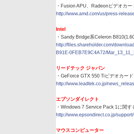
・Fusion APU、Radeonビデオカ
http://www.amd.com/us/press-releas
Intel
・Sandy Bridge系Celeron B81
http://files.shareholder.com/down
B91E-0FEB7E9C4A72/Mar_13_11_1k
リードテック ジャパン
・GeForce GTX 550 Tiビデオカード「W
http://www.leadtek.co.jp/news_releas
エプソンダイレクト
・Windows 7 Service Pack 1
http://www.epsondirect.co.jp/support/
マウスコンピューター