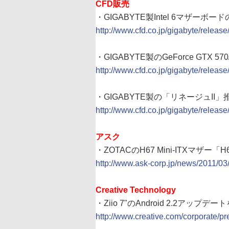
CFD販売
・GIGABYTE製Intel 6マザー
http://www.cfd.co.jp/gigabyte/releas
・GIGABYTE製のGeForce GTX
http://www.cfd.co.jp/gigabyte/relea
・GIGABYTE製の「リネージュII」推奨
http://www.cfd.co.jp/gigabyte/releas
アスク
・ZOTACのH67 Mini-ITXマザー
http://www.ask-corp.jp/news/2011/03
Creative Technology
・Ziio 7"のAndroid 2.2アップ
http://www.creative.com/corporate/