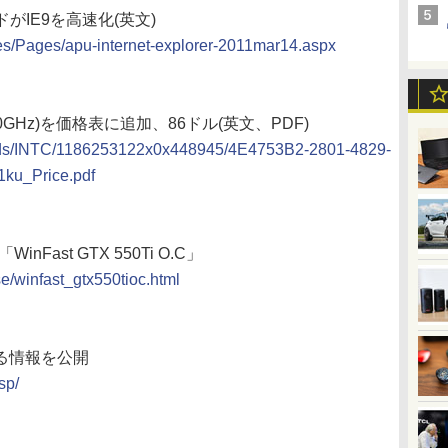
ードがIE9を高速化(英文)
es/Pages/apu-internet-explorer-2011mar14.aspx
0(1.60GHz)を価格表に追加、86ドル(英文、PDF)
loads/INTC/1186253122x0x448945/4E4753B2-2801-4829-
u_Price.pdf
inFast GTX 550Ti O.C」
e/winfast_gtx550tioc.html
に関する情報を公開
sp/