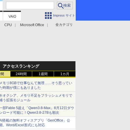
Impress サイト
全カテゴリ
CPU
Microsoft Office
アクセスランキング
時間
24時間
1週間
1カ月
メモリ8GBで仕事なんて無理……そう思ってい
た時期が僕にもありました
キオクシア、メモリ不足をフラッシュメモリで
補う拡張モジュール
一部Fable 5超え「Qwen3.8-Max」8月12日ダウ
ンロード可能に！Qwen3.8-27Bも順次
AI搭載の無料オフィスアプリ「GenOffice」公
開。Word/Excel形式にも対応