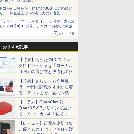
ツ4種、いよいよ発売！
ドコモ前田社長が「ahamo40GB化は検証のた
め」、料金値上げへの考え方にも言及
「リサ・ラーソン」がま口ポーチ付録、大人の
おしゃれ手帖 10月号。ジャカード織の北欧猫デ
ザイン
もっと見る
おすすめ記事
【特集】あなたのPCスペッ
クにドンピシャな「ローカル
LLM」の選び方と快適化テク
【特集】あぢぃ～もう無理
ぽ！千円の闘魂タオルから着
るエアコンまで、夏の冷感グ
ッズ一挙紹介
【コラム】OpenClawと
7
2
8
3
7
9
Qwen3.5-9Bプリインで届い
てすぐローカルAIが動くミニ
PC「SER9 Pro」
【レビュー】給電が途切れな
い優れもの！バッファロー製