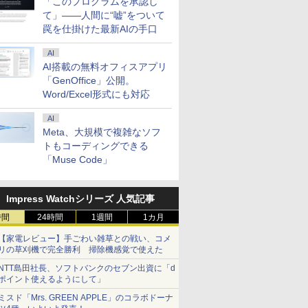
「このプログラムを承認し
て」――人間に“嘘”をついて
罠を仕掛けた最新AIの手口
AI
AI搭載の無料オフィスアプリ
「GenOffice」公開。
Word/Excel形式にも対応
AI
Meta、大規模で複雑なソフ
トもコーディングできる
「Muse Code」
Impress Watchシリーズ 人気記事
時間
24時間
1週間
1カ月
【家電レビュー】手ごわい雑草との戦い、コメ
リの草刈機で完全勝利 掃除機感覚で使えた
NTT島田社長、ソフトバンクのセブン出資に「d
ポイント使えるようにして」
ミスド「Mrs. GREEN APPLE」のコラボドーナ