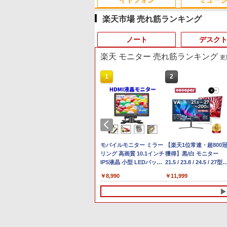
イヤフォン
ミュー
楽天市場 売れ筋ランキング
ノート
デスク
楽天 モニター 売れ筋ランキング
更新
10
10
1
1
1
2
2
2
Anker Soundcore P40i
BRUCE WAYNE feat.
by Amazon 天然水 ラ
薬屋のひとりごと 17巻
Anker Soundcore P31i
BRUCE WAYNE feat.
【Amazon.co.jp限定】
異世界居酒屋「のぶ」
オフホワイト
Flo Milli, ATL Jacob
ベルレス 500ml ×24本
(デジタル版ビッグガン
ブラック
Flo Milli, ATL Jacob
い・ろ・は・す 2L PET
(22) (角川コミックス・
[Explicit]
富士山の天然水 バナジ
ガンコミックス)
[Explicit]
ラベルレス ×8本
エース)
￥7,990
￥5,990
ウム含有 水 ミネラルウ
￥250
￥1,380
￥770
￥250
￥1,112
￥832
ォーター ペットボトル
Acer
定】
限定P15倍+最大10%OFFクーポン】
MS Office 2024 H&B 搭
【公式限定2年保証】 モ
静岡県産 500ミリリッ
レビュー投稿 5年保証｜
【クーポン使用で48,260円 8/2～10】タッ
モバイルモニター ミラー
【★最大100%ポイント
【楽天1位常連・超800
新品 
314
23.8インチ
証】MouseComputer 【写真待】
載｜中古ノートパソコン
ニター 23インチ フルhd
トル (Smart Basic)
MS Office 2024 H&B 搭
チパネル・WEBカメラ・第10世代i5・
リング 高画質 10.1インチ
【新生活応援・2026】
獲得】黒/白 モニター
ルHD液晶
14P【ノート
180Hz対
Z7 SSD1024GB メモリ64GB Core i7
Windows11 Office付｜
高画質 100Hz VA ノング
載｜中古 ノートパソコン
16GB・SSD256GB｜Office付き｜DELL
IPS液晶 小型 LEDバック
【Office2019H&B】
21.5 / 23.8 / 24.5 / 27型
Core 
送料無料】
0x1080)解
ows 11 Pro 中古 アウトレット 返品
VAIO VJPG21 Core i5 第
レア 非光沢 スピーカー内
Windows11 Office付｜ス
OptiPlex 3280 AIO｜21.5型 IPSフルHD｜
ライト モバイルディスプ
【DVD×テンキー】富士
240Hz/200Hz
超薄型
200
￥47,800
￥16,820
￥19,800
￥50,800
￥8,990
￥14,999
￥11,999
￥69,80
グモニター
料 中古デスクトップパソコン 中古
12世代 1235U メモリ
蔵 3年保証 ディスプレイ
ペック Core i5 第7世代
Windows11 Pro｜NVMe SSD 256GB｜
レイ ゲーミングモニター
LIFEBOOK A577/第7世
/180Hz/165Hz/100Hz ゲ
ルー選
F HDMI
ン デスクトップパソコン デスクト
8GB SSD 256GB 13.3型
パソコンモニター PCモ
メモリ 8GB 大容量 HDD
DVD±RW｜Wi-Fi 6・5GHz対応｜
デュアルディスプレイ ス
代 Core i5/メモ
ーミングモニター 1ms
MPRT)
C OFFICE付き
FHD 1,920×1,080 WEBカ
ニター フルハイビジョン
500GB テンキー DVDド
Bluetooth｜一体型デスクトップパソコン
マホ Android iPhone
リ:4GB/8GB/16GB/SSD:
答 pcモニター パソコン
00%
メラ Type-C HDMI
21インチ 液晶モニター
ライブ搭載 CD DVD 再生
｜中古PC 180日保証
iPad 1年保証 日本語説明
fi/15.6
モニター 非光沢 スピー
接続【2年保
Bluetooth 無線 Wi-Fi 整
アイリスオーヤマ DT-JF
可｜中古パソコン 中古ノ
書 送料無料
型/Office/HDMI/USB3.0/
ー内蔵
ー 液晶モ
備済み 中古PC 中古パソ
* 安心延長保証対象
ートパソコン 中古PC オ
中古PC 中古ノートパソ
HDR/Freesync/VESA