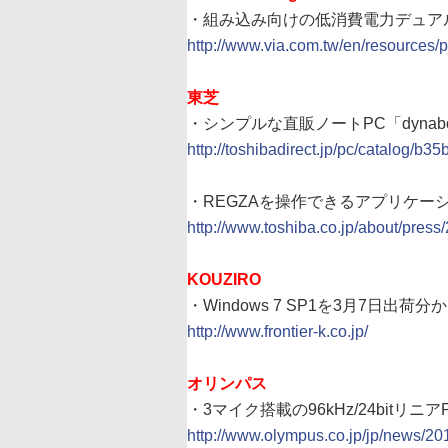
・組み込み向けの低消費電力デュアルコア
http://www.via.com.tw/en/resources
東芝
・シンプルな直販ノートPC「dynabook S
http://toshibadirect.jp/pc/catalog/b35b
・REGZAを操作できるアプリケー
http://www.toshiba.co.jp/about/pres
KOUZIRO
・Windows 7 SP1を3月7日出荷分
http://www.frontier-k.co.jp/
オリンパス
・3マイク搭載の96kHz/24bitリニ
http://www.olympus.co.jp/jp/news/20