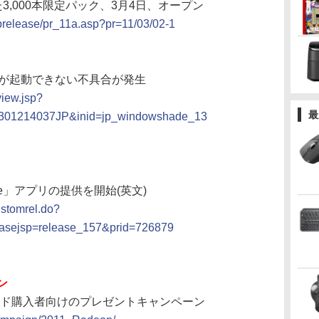
,000本限定パック、3月4日、オープン
prelease/pr_11a.asp?pr=11/03/02-1
rer 8が起動できない不具合が発生
view.jsp?
最
0301214037JP&inid=jp_windowshade_13
Zone」アプリの提供を開始(英文)
ustomrel.do?
sejsp=release_157&prid=726879
ン
ビデオカード購入者向けのプレゼントキャンペーン