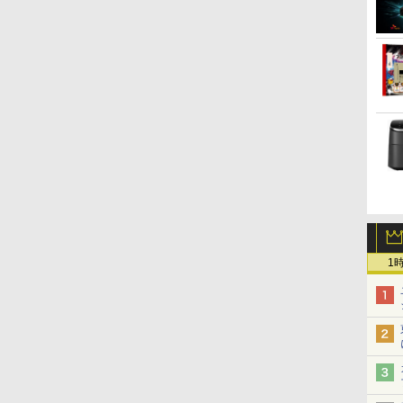
3
4
5
6
s10
ソコン ノートパソコン
料】pcモニター (ケーブ
料 あす
ル付）
[
ちいかわ なんか小さく
【3千円以上送料無料】タ
【特典】GIANNA
角川ま
てかわいいやつ（8）
ッチペンで音が聞ける!は
HOMMES ISSUE05
ズ 日
【電子書籍】[ ナガノ ]
じめてずかん1000 英語つ
cover 山中柔太朗(B4サイ
+別巻5
き／小学館辞典編集部
ズ両面ピンナップ)
本 博文
￥1,375
￥5,478
￥2,200
￥23,76
1