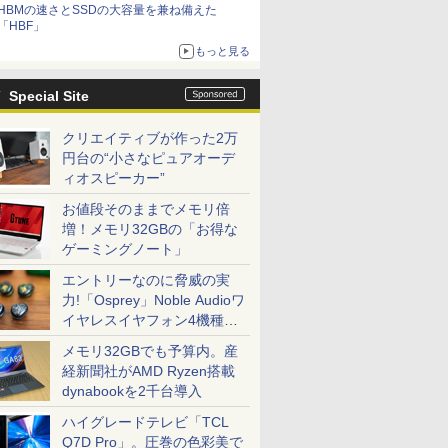
HBMの速さとSSDの大容量を兼ね備えた
「HBF」
もっと見る
Special Site
クリエイティブが作った2万
円台の“小さなピュアオーデ
ィオスピーカー”
お値段そのままでメモリ倍
増！メモリ32GBの「お得な
ゲーミングノート」
エントリーなのに脅威の実
力!「Osprey」Noble Audioワ
イヤレスイヤフォン4機種を
一気に聴く
メモリ32GBでも予算内。産
経新聞社がAMD Ryzen搭載
dynabookを2千台導入
ハイグレードテレビ「TCL
Q7D Pro」。圧巻の色彩美で