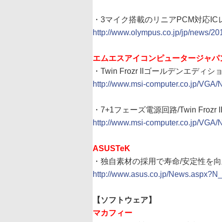
・3マイク搭載のリニアPCM対応ICレコー
http://www.olympus.co.jp/jp/news/2
エムエスアイコンピュータージャパ
・Twin Frozr IIゴールデンエディショ
http://www.msi-computer.co.jp/VG
・7+1フェーズ電源回路/Twin Frozr I
http://www.msi-computer.co.jp/VG
ASUSTeK
・独自素材の採用で寿命/安定性を向上さ
http://www.asus.co.jp/News.as
【ソフトウェア】
マカフィー