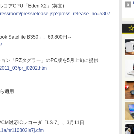
CPU「Eden X2」(英文)
/pressroom/pressrelease.jsp?press_release_no=5307
atellite B350」、69,800円～
/
ション「RZタグラー」のPC版を5月上旬に提供
s/2011_03/pr_j0202.htm
から適用
アPCM対応ICレコーダ「LS-7」、3月11日
11a/nr110302ls7j.cfm