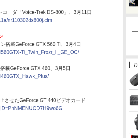
ダ「Voice-Trek DS-800」、3月11日
011a/nr110302ds800j.cfm
ン
ン搭載GeForce GTX 560 Ti、3月4日
A/N560GTX-Ti_Twin_Frozr_II_GE_OC/
お
I搭載GeForce GTX 460、3月5日
A/N460GTX_Hawk_Plus/
せたGeForce GT 440ビデオカード
px?N_ID=PhNMENUOD7H9wo6G