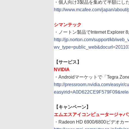
・個人向け3製品を集めて半額にした3
http://www.mcafee.com/japan/about/
シマンテック
・ノートン製品でInternet Explo
http://jp.norton.com/support/kb/web_
wv_type=public_web&docurl=2011
【サービス】
NVIDIA
・Androidマーケットで「Tegra 
http://pressroom.nvidia.com/easyir/c
easyirid=A0D622CE9F579F09&relea
【キャンペーン】
エムエスアイコンピュータージャパ
・Radeon HD 6900/6800