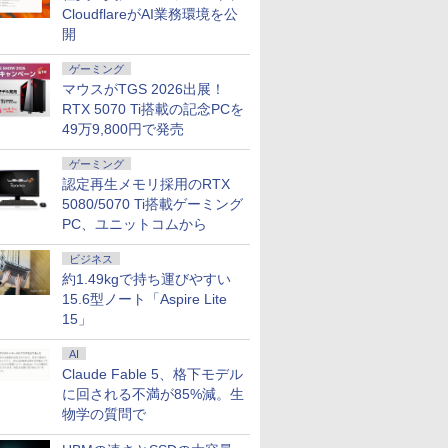
CloudflareがAI業務環境を公
開
ゲーミング
マウスがTGS 2026出展！
RTX 5070 Ti搭載の記念PCを
49万9,800円で発売
7
7
2
8
8
9
9
3
ゲーミング
認定再生メモリ採用のRTX
5080/5070 Ti搭載ゲーミング
PC、ユニットコムから
ビジネス
約1.49kgで持ち運びやすい
HD 13.3インチ
ン使用で48,260円 8/2～10】タッ
 27型液晶ディスプ
＼クーポンでお得!!／
10.1インチ タッチスクリ
新品 一体型デスクトップパソコン 27型フ
新品ノートパソコン
【3年保証】モニター
★☆エイサー / Acer
【ECサイト限定】
【期間限定P
15.6型ノート「Aspire Lite
 ThinkPad X13
・WEBカメラ・第10世代i5・
アイケアGWシリー
【中古・Aランク】DELL
ーン IPS 1540x720 横長
ルHD液晶 Windows11 Office付き 第4世代
VETESA Intel Celeron
21.5インチ 23インチ 27イ
Chromebook 314
JAPANNEXT 23.8
【3年保証】M
15」
pe-20XJ /
SSD256GB｜Office付き｜DELL
ク GW2791
Latitude 3520 ノートパ
ミニモニター USB-C
Core i7 メモリ16GB SSD512GB USB3.0
Windows11 Office付き
ンチ フルhd 高画質
CB314-1H-A14P
IPSパネル搭載 180H
DAIV Z7 S
ws11/ 高性能 AMD
ex 3280 AIO｜21.5型 IPSフルHD｜
91]【RNH】
ソコン 第11世代 Core i5
HDMI ポータブル セカン
超薄型 初期設定済み ホワイト/ブラック/ブ
メモリ16GB SSD512GB
100Hz VA ノングレア 非
パソコン】【送料無
応 フルHD(1920x10
Windows 
0
0
0
￥39,800
￥16,800
￥69,800
￥39,800
￥11,600
￥39,690
￥17,570
￥200,200
GB/1TB/15.6
5-5650u/ 16GB/
ws11 Pro｜NVMe SSD 256GB｜
AI
メモリ 16GB 高速 SSD
ダリーディスプレイ スタ
ルー選択可
15.6型 FHD IPS液晶 Wi-
光沢 ディスプレイ パソコ
像度 ゲーミングモニ
送料無料 中
e式256GB-SSD/
W｜Wi-Fi 6・5GHz対応｜
256GB Windows11 Pro
ンド＆スピーカー付き ス
Fi テンキー 軽量 初心者
ンモニター PCモニター
JN-Ei238G180F HD
パソコン デ
Claude Fable 5、格下モデル
無線Wi-Fi6/
tooth｜一体型デスクトップパソコン
Microsoft Office 15.6型
トレッチドバースクリー
学生 ビジネス
フルハイビジョン 23.8イ
DP 1ms(GTG/MPRT
ップ PC OF
に回される不満が85%減。生
e付き/ Win11【中古
C 180日保証
フルHD テンキー Webカ
ン Mini PC (ブラック,
ンチ 液晶モニター DT-JF
HDR sRGB:100%
物学の質問で
パソコン 中古パソ
メラ Wi-Fi Bluetooth 中
10.1インチ)
アイリスオーヤマ *
PS5:120Hz接続【2
古PC】税込送料無
古PC 初期設定済 整備済
証】PCモニター 液