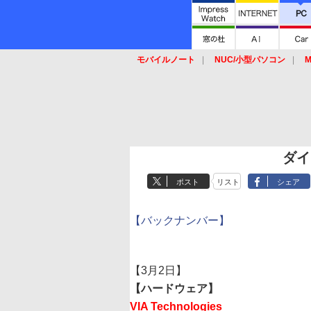
モバイルノート
NUC/小型パソコン
M
SSD
キーボード
マウス
ダイ
ポスト
リスト
シェア
【バックナンバー】
【3月2日】
【ハードウェア】
VIA Technologies