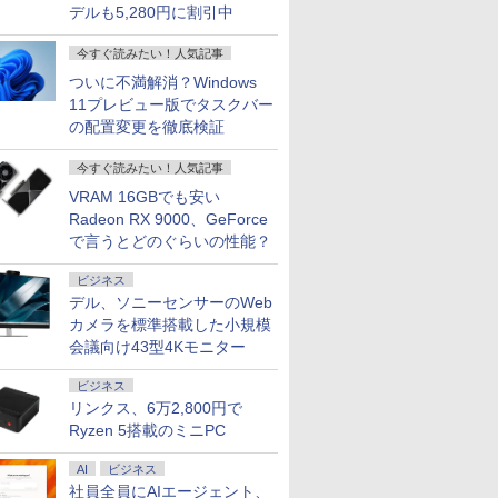
デルも5,280円に割引中
今すぐ読みたい！人気記事
ついに不満解消？Windows
11プレビュー版でタスクバー
の配置変更を徹底検証
今すぐ読みたい！人気記事
VRAM 16GBでも安い
Radeon RX 9000、GeForce
で言うとどのぐらいの性能？
ビジネス
デル、ソニーセンサーのWeb
カメラを標準搭載した小規模
会議向け43型4Kモニター
ビジネス
リンクス、6万2,800円で
Ryzen 5搭載のミニPC
AI
ビジネス
社員全員にAIエージェント、