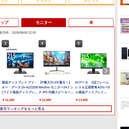
ジック
ドリンク
コミック
トップ
モニター
本
日時：2026/08/08 22:00
3
3
4
4
3
5
5
6
1
6
Anker Soundcore
On My Road (Stadium
by Amazon 天然水ラベ
ONE PIECE モノクロ版
【2026年アップグレー
On My Road (Stadium
by Amazon 炭酸水 ラ
HUNTER×HUNTER モ
Xiaomi シャオミ REDMI
BUGS LIFE
【Amazon.co.jp限定】
スーパーの裏でヤニ吸う
Liberty 5 ミッドナイト
ver.)
ルレス 2L×9本
115 (ジャンプコミック
ド版】AOKIMI ワイヤ
ver.)
ベルレス 500ml ×24本
ノクロ版 39 (ジャンプ
Buds 8 Lite ワイヤレス
伊藤園 磨かれて、澄みき
ふたり 9巻 (デジタル版ビ
￥250
ブラック
スDIGITAL)
レスイヤホン
強炭酸水 ペットボトル
コミックスDIGITAL)
イヤホン Bluetooth 5.4
った日本の水 2L 8本 ラベ
ッグガンガンコミックス)
￥250
￥1,117
￥250
bluetooth イヤホン
500ミリリットル
ノイズキャンセリング
ルレス [ ケース ] [ 水 ] [
￥14,990
￥594
￥1,964
￥1,625
￥572
￥3,480
￥998
￥810
V12 小型軽量 ブルート
(Smart Basic)
ANC 36時間再生
ペットボトル ] [ 箱買い ]
】
冠
一体型デスクトップパソコン 27型フ
【★最大100%ポイント】
液晶ディスプレイ アイ・
ゥースHi-Fi 最大36時間
【週末限定999円
【P最大31.5%還元！】
【期間限定P15倍+最大10%OFFクーポン】
[ ストック ] [ 水分補給 ]
【★最大100%ポイント】
IOデータ 3辺フレーム
良品 フル
【クーポ
BenQ
 Windows11 Office付き 第4世代
【第4世代 Corei7】富士
オー・データ DI-A221DB
再生 ぶるーとゅーす コ
OFF！】 中古ノートパソ
Minifire モニター24イン
【3年保証】MouseComputer 【写真待】
Lenovo ThinkPad
レス＆広視野角ADSパネ
Lenovo
チパネル
レイ 
i7 メモリ16GB SSD512GB USB3.0
通 LIFEBOOK/Core i7/メ
[ワイド液晶ディスプレイ
ードレス ENCノイズキ
コン 中古パソコン 中古
チ IPS 内蔵スピーカーデ
DAIV Z7 SSD1024GB メモリ64GB Core i7
L580/L590/第8世代 Core
ル液晶ディスプレイ
Gen2 Ty
16GB・
ズ ブラッ
通
 初期設定済み ホワイト/ブラック/ブ
モ
21.5型/1920×1080/3辺フ
ャンセリング 自動ペア
Office付き バッテリー良
ィスプレイ100Hz FHD
Windows 11 Pro 中古 アウトレット 返品
i5 /メモ
［21.5型 /フル
Windo
OptiPl
[GW27
0
￥24,999
￥12,280
￥30,999
￥10,980
￥200,200
￥31,800
￥13,980
￥34,99
￥50,80
￥16,30
択可
リ:8GB/16GB/SSD:256GB/512GB/1TB/15.6
レームレス]
リング Type-C充電 マ
好 DVDマルチ 初心者向
1080P VGA ブルーライト
送料無料 中古デスクトップパソコン 中古
リ:8GB/16GB/32GB/SSD:256GB/512
HD(1920×1080) /ワイ
Ryzen 
Windo
応
型 液晶/Wi-fi/DVD/USB
イク付き 防水 タッチ式
け 大画面 ビジネス 仕事
軽減 フリッカーフリー
パソコン デスクトップパソコン デスクト
型/Webカメラ/WIFI/無線
ド］ ブラック KH-
爆速NVM
DVD±R
楽天ランキングをもっと見る
128GB/256GB/512GB/1TB/Wi-
3.0/Office/中古パソコン/
音量調整 スポーツ/通
訳あり Windows11 Pro
VESA対応 フレームレス
ップ PC OFFICE付き
LAN/Bluetooth/HDMI/USB
A221DB
カメラ/ 
Blue
カ
中古ノートパソコン/中古
勤/通学/WEB会議(ホワ
NEC VersaPro
HDMI1.4／DP／VGAコン
Type-C/中古 パソコン 中
Offic
｜中古P
ノートPC/Windows11
イト)
VKT16XZG4 Core i5
トラスト1000:1 チルト調
古PC 中古ノートパソコ
ノート
コ
8GB 15.6インチ 中古 パ
節可 ビジネス用 【送料無
ン Windows11
コン 中