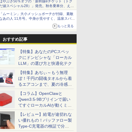
はやぶさ50％オフの「新幹線eチケット（トク
だ値スペシャル28）」発売。秋冬乗車分、えき
ねっと限定
「ムーミン」大小メッシュポーチが付録、素敵
なあの人 11月号。中身が見やすく、温泉スパに
も使える
もっと見る
おすすめ記事
【特集】あなたのPCスペッ
クにドンピシャな「ローカル
LLM」の選び方と快適化テク
【特集】あぢぃ～もう無理
ぽ！千円の闘魂タオルから着
るエアコンまで、夏の冷感グ
ッズ一挙紹介
【コラム】OpenClawと
Qwen3.5-9Bプリインで届い
てすぐローカルAIが動くミニ
PC「SER9 Pro」
【レビュー】給電が途切れな
い優れもの！バッファロー製
Type-C充電器の検証で分か