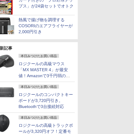
カード付きの「プロ野球チッ
プス」が24袋セットでオトク
熱風で揚げ物を調理する
COSORIのエアフライヤーが
2,000円引き
新記事
本日みつけたお買い得品
ロジクールの高級マウス
「MX MASTER 4」が最安
値！Amazonで3千円弱の割
引
本日みつけたお買い得品
ロジクールのコンパクトキー
ボードが3,720円引き。
Bluetoothで3台接続対応
本日みつけたお買い得品
ロジクールの高級トラックボ
ールが3,320円オフ！定番モ