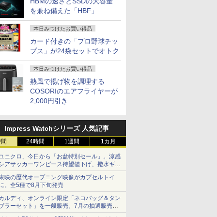
HBMの速さとSSDの大容量
7
8
9
楽対応 即日発送
み品 送料無料
ニター パソコンモニ
を兼ね備えた「HBF」
ジャパンネクスト
本日みつけたお買い得品
カード付きの「プロ野球チッ
プス」が24袋セットでオトク
本日みつけたお買い得品
んが学習シリー
九条の大罪（17） 【電子
学校ER 子どもの急病・け
ハイキュー！！ 全巻
本の歴史 全16巻
書籍】[ 真鍋昌平 ]
が、そのときどう考え、
ト(1-45巻) （ジャ
熱風で揚げ物を調理する
冊定番セット [ 山
どう動くか [ 関根一朗 ]
ミックス） [ 古舘春一
COSORIのエアフライヤーが
￥759
 ]
0
￥3,300
￥25,828
2,000円引き
Impress Watchシリーズ 人気記事
時間
24時間
1週間
1カ月
ユニクロ、今日から「お盆特別セール」。涼感
シアサッカーワンピース待望値下げ、撥水ギア
ショーツは1990円に
東映の歴代オープニング映像がカプセルトイ
に。全5種で8月下旬発売
カルディ、オンライン限定「ネコバッグ＆タン
ブラーセット」を一般販売。7月の抽選販売の
当選無効分