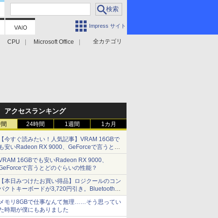
Impress サイト
全カテゴリ
CPU
Microsoft Office
アクセスランキング
時間
24時間
1週間
1カ月
【今すぐ読みたい！人気記事】VRAM 16GBで
も安いRadeon RX 9000、GeForceで言うとど
のぐらいの性能？ - PC Watch
VRAM 16GBでも安いRadeon RX 9000、
GeForceで言うとどのぐらいの性能？
【本日みつけたお買い得品】ロジクールのコン
パクトキーボードが3,720円引き。Bluetoothで3
台接続対応
メモリ8GBで仕事なんて無理……そう思ってい
た時期が僕にもありました