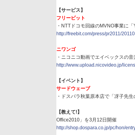
【サービス】
フリービット
・NTTドコモ回線のMVNO事業に「Yo
http://freebit.com/press/pr2011/2011
ニワンゴ
・ニコニコ動画でエイベックスの音楽
http://www.upload.nicovideo.jp/licen
【イベント】
サードウェーブ
・ドスパラ秋葉原本店で「冴子先生
【教えて!】
Office2010」を3月12日開催
http://shop.dospara.co.jp/pc/hon/ent