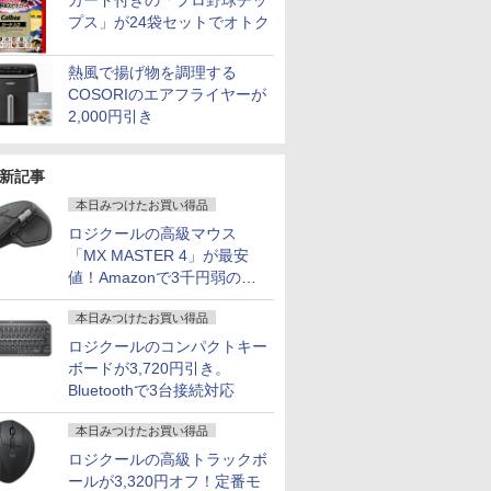
カード付きの「プロ野球チッ
プス」が24袋セットでオトク
熱風で揚げ物を調理する
COSORIのエアフライヤーが
2,000円引き
新記事
本日みつけたお買い得品
ロジクールの高級マウス
「MX MASTER 4」が最安
値！Amazonで3千円弱の割
引
本日みつけたお買い得品
ロジクールのコンパクトキー
ボードが3,720円引き。
Bluetoothで3台接続対応
本日みつけたお買い得品
ロジクールの高級トラックボ
ールが3,320円オフ！定番モ