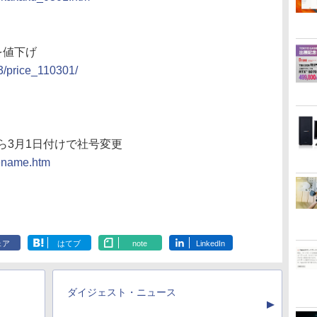
を値下げ
3/price_110301/
ら3月1日付けで社号変更
/rename.htm
ェア
はてブ
note
LinkedIn
ダイジェスト・ニュース
▲