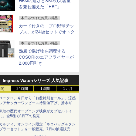
HBMの速さとSSDの大容量
を兼ね備えた「HBF」
本日みつけたお買い得品
カード付きの「プロ野球チッ
プス」が24袋セットでオトク
本日みつけたお買い得品
熱風で揚げ物を調理する
COSORIのエアフライヤーが
2,000円引き
Impress Watchシリーズ 人気記事
時間
24時間
1週間
1カ月
ユニクロ、今日から「お盆特別セール」。涼感
シアサッカーワンピース待望値下げ、撥水ギア
ショーツは1990円に
東映の歴代オープニング映像がカプセルトイ
2
3
に。全5種で8月下旬発売
カルディ、オンライン限定「ネコバッグ＆タン
ブラーセット」を一般販売。7月の抽選販売の
当選無効分