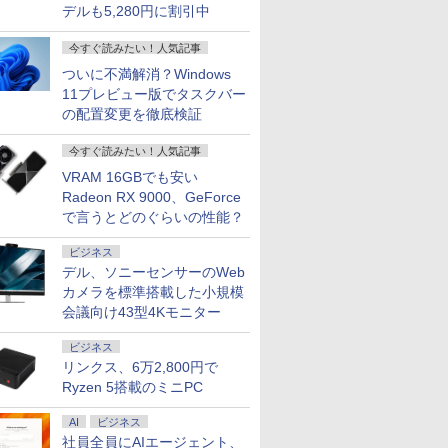
デルも5,280円に割引中
今すぐ読みたい！人気記事
ついに不満解消？Windows
11プレビュー版でタスクバー
の配置変更を徹底検証
今すぐ読みたい！人気記事
VRAM 16GBでも安い
Radeon RX 9000、GeForce
で言うとどのぐらいの性能？
ビジネス
デル、ソニーセンサーのWeb
カメラを標準搭載した小規模
会議向け43型4Kモニター
ビジネス
リンクス、6万2,800円で
Ryzen 5搭載のミニPC
AI
ビジネス
社員全員にAIエージェント、