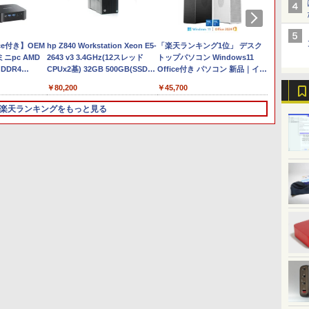
￥250
ー
スDIGITAL)
レスイヤホン
強炭酸水 ペットボトル
コミックスDIGITAL)
イヤホン Bluetooth 5.4
った日本の水 2L 8本 ラベ
ッグガンガンコミックス)
￥1,117
￥250
￥250
bluetooth イヤホン
500ミリリットル
ノイズキャンセリング
ルレス [ ケース ] [ 水 ] [
￥14,990
￥594
￥1,964
￥1,625
￥572
￥3,480
￥998
￥810
V12 小型軽量 ブルート
(Smart Basic)
ANC 36時間再生
ペットボトル ] [ 箱買い ]
【クーポン
ン
ce付き】OEM
【★最大100%ポイント】
hp Z840 Workstation Xeon E5-
ゥースHi-Fi 最大36時間
HP ProBook 450 G6 15.6
「楽天ランキング1位」 デスク
[ ストック ] [ 水分補給 ]
【ランキング1位！】新品
Mouse 
HD Me
 ミニpc AMD
【フルHD×WEBカメラ】
2643 v3 3.4GHz(12スレッド
再生 ぶるーとゅーす コ
型大画面フルHD テンキ
トップパソコン Windows11
ノートパソコン VETESA
S230【第
ASUS 
 DDR4
東芝 G83/第8世代 Core
CPUx2基) 32GB 500GB(SSD)
ードレス ENCノイズキ
ー 8世代Core i5-8265U
Office付き パソコン 新品｜イン
Intel Celeron 6500Y メモ
メモリ
HDMI/DP/MousePro】
0】
i5/メモ
Quadro M5000 DVD+-RW
ャンセリング 自動ペア
NVMeSSD512GB メモリ
テル 第14世代 Core i5-4590 i5
リー:8GB SSD:1TB最大
32GB(D
￥76,80
￥26,800
￥80,200
￥39,600
￥45,700
￥45,980
￥42,80
 対応 最大
リ:8GB/16GB/SSD:256GB/512GB/1TB/13.3
Windows7 Pro 64bit 【中古】
リング Type-C充電 マ
16GB Webカメラ内蔵
i7-14700F｜ SSD 256GB～2TB
15.6インチ 15.6型 フル
【中古
 WiFi6 SSD容量
型液晶/Wi-
【20260625】
イク付き 防水 タッチ式
Type-C 指紋認証 HDMI
｜メモリ 8～64GB DDR4/5｜ デ
HD液晶 テンキー付き 日
を除く
楽天ランキングをもっと見る
K@60Hz 静
fi/Bluetooth/USB3.1/Type-
音量調整 スポーツ/通
Office Windows11 送料
スクトップPC 2年保証 激安 高
本語キーボード
ニパソコン
C/HDMI/中古PC 中古ノー
勤/通学/WEB会議(ホワ
無料 中古ノートパソコン
性能 ゲーム 本体のみ PC 高スペ
windows11搭載
トパソコン Windows11
イト)
ッ 初期設定済み
office2024付き 初期設定
Win11正式対応
済 IPS広視野角 無線機能
3
3
4
4
5
5
6
6
超軽量 PC パソコン テレ
ワーク応援
【楽天1位 10.5/11インチ
【3千円以上送料無料】就
【期間限定5%OFFクーポ
ちいかわ なんか小さく
【16%OFF！8/11 1:59ま
【最大3％OFF】 【中
ホワイ
ちいか
小型 軽量】モバイルモニ
業規則の法律実務／石嵜
ン 8/12 10時まで】 ゲー
てかわいいやつ（4）なん
で】AOPEN ゲーミング
古】 送料無料 ワイド版
ニター 白
てかわ
ター 10.5インチ 11インチ
信憲／平井彩
ミングモニター モニター
か小さくてためになる豆
モニター 23.8インチ
俺たちのフィールド 全18
インチ 1
（ワイド
フルHD 1080P
24.5インチ 24インチ
本付き特装版 （プレミア
IPS フルHD 非光沢
巻 村枝賢一 中古コミック
ミング
￥10,999
￥8,140
￥11,980
￥2,420
￥14,980
￥8,700
￥12,79
￥1,100
A
100%sRGB 400cd/m? 光
180Hz 180hz FHD フリ
ムKC） [ ナガノ ]
200Hz (144Hz 165Hz 対
漫画 全巻セット マンガ
答 2m