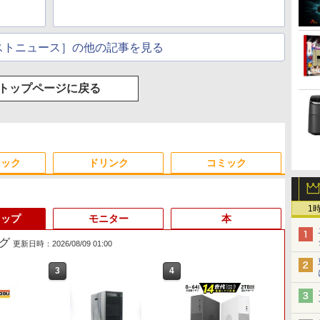
ストニュース］の他の記事を見る
トップページに戻る
ジック
ドリンク
コミック
1
トップ
モニター
本
グ
更新日時：2026/08/09 01:00
6
3
3
4
4
5
1
Anker Soundcore
見知らぬ糸
by Amazon 天然水ラベ
ONE PIECE モノクロ版
【2026年アップグレー
On My Road (Stadium
by Amazon 炭酸水 ラ
HUNTER×HUNTER モ
Xiaomi シャオミ REDMI
On My Road (Stadium
【Amazon.co.jp限定】
スーパーの裏でヤニ吸う
Liberty 5 ディープブル
ルレス 2L×9本
115 (ジャンプコミック
ド版】AOKIMI ワイヤ
ver.)
ベルレス 500ml ×24本
ノクロ版 39 (ジャンプ
Buds 8 Lite ワイヤレス
ver.)
伊藤園 磨かれて、澄みき
ふたり 9巻 (デジタル版ビ