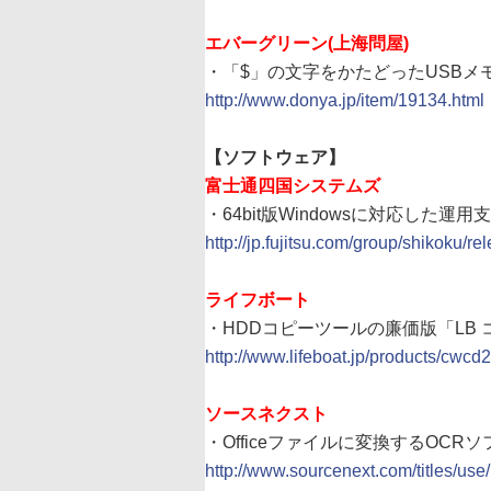
エバーグリーン(上海問屋)
・「$」の文字をかたどったUSBメモリ
http://www.donya.jp/item/19134.html
【ソフトウェア】
富士通四国システムズ
・64bit版Windowsに対応した運用
http://jp.fujitsu.com/group/shikoku/r
ライフボート
・HDDコピーツールの廉価版「LB コ
http://www.lifeboat.jp/products/cwcd
ソースネクスト
・Officeファイルに変換するOCRソ
http://www.sourcenext.com/titles/use