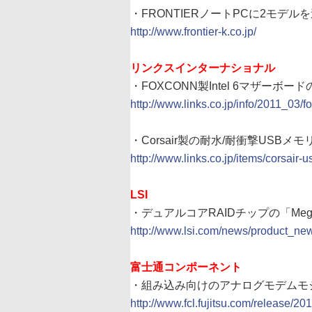
・FRONTIERノートPCに2モデル
http://www.frontier-k.co.jp/
リンクスインターナショナル
・FOXCONN製Intel 6マザー
http://www.links.co.jp/info/2011_03/
・Corsair製の耐水/耐衝撃USBメモリ「
http://www.links.co.jp/items/corsair-
LSI
・デュアルコアRAIDチップの「MegaR
http://www.lsi.com/news/product_n
富士通コンポーネント
・組み込み向けのアナログモデムモ
http://www.fcl.fujitsu.com/release/2