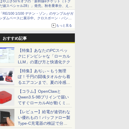
はやぶさ50％オフの「新幹線eチケット（トク
だ値スペシャル28）」発売。秋冬乗車分、えき
ねっと限定
「RE/100 1/100 デナン・ゾン」のサンプルがガ
配布セール】 6/26 新発売 ASUS Chromebook CM15 ノートパソコン Chrome OS フ
ンダムベースに展示中。クロスボーン・バンガ
Computer MPro-
【正規永久版Office付き】OEM
hp Z840 Workstation Xeon E5-
diaTek Kompanio 540 メモリ 8GB eMMC 64GB Webカメラ Bluetooth Type-C Powe
ードの制式量産機が間もなく発送【ガンダムベ
11世代Core i5 11400/
Key ACEMAGIC ミニpc AMD
2643 v3 3.4GHz(12スレッド
ト
もっと見る
Chromebook CM1505CM4A-864BU
ース撮り下ろし】
R5 7430U【16GB DDR4
CPUx2基) 32GB 500GB(SSD)
O
DR4)/SSD256GB/HDD500GB/Win11Pro/HDMI/DP/MousePro】
512SSD M.2 2280】
Quadro M5000 DVD+-RW
テ
0
0
￥79,980
￥80,200
￥
おすすめ記事
/送料無料】※沖縄・離島
Windows11Pro 対応 最大
Windows7 Pro 64bit 【中古】
i
4.3GHz mini pc WiFi6 SSD容量
【20260625】
｜
拡大可能 小型pc 4K@60Hz 静
ス
【特集】あなたのPCスペッ
音 高速熱放散 ミニパソコン
性
クにドンピシャな「ローカル
6C12T BT5.2
ッ
LLM」の選び方と快適化テク
7
7
8
8
9
9
【特集】あぢぃ～もう無理
ぽ！千円の闘魂タオルから着
るエアコンまで、夏の冷感グ
ッズ一挙紹介
【コラム】OpenClawと
Qwen3.5-9Bプリインで届い
てすぐローカルAIが動くミニ
ト・シリーズ！モ
わ なんか小さく
【中古】 アップル
コミック版はだしのゲン
【2,000円クーポン＋P最
2026年度版 英検準1級 過
Pixio ゲーミングモ
地球の歩き方 スタ
PC「SER9 Pro」
【レビュー】給電が途切れな
 21.5インチ 23.8
いいやつ（1）
THUNDERBOLT
（全10巻セット）
大31.5%還元！】27イン
去6回全問題集 [ 旺文社 ]
ー 27インチ WQHD
ウォーズ [ 地球の歩
00Hz 200Hz ゲー
KC） [ ナガノ ]
DISPLAY27 27インチ
チ WQHD 240Hz ゲーミ
イト 180hz PX278W
編集室 ]
い優れもの！バッファロー製
￥8,800
￥2,530
モニター【1ms応
A1407 カメラ
ングモニター FAST IPS
白 Fast IPSパネル 
Type-C充電器の検証で分か
9
￥20,000
￥26,581
￥27,500
￥2,750
mベゼル】pcモニ
THUNDERBOLT ケーブ
HDR400 sRGB100%
ピンク ゲーム モニ