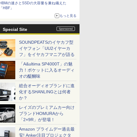
HBMの速さとSSDの大容量を兼ね備えた
「HBF」
もっと見る
Special Site
SOUNDPEATSのイヤカフ型
イヤフォン「UU2イヤーカ
フ」をイヤカフマニアが語る
「A&ultima SP4000T」の魅
力！ポケットに入るオーディ
オの醍醐味
総合オーディオブランドに進
化するSHANLINGとは何者
か？
レイズのプレミアムカー向け
ブランドHOMURAから
「2×9R」が登場！
Amazon プライムデー過去最
安! Anker注目プロジェクタ