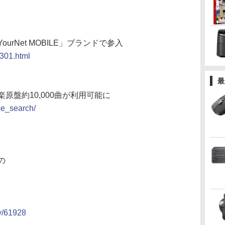
urNet MOBILE」ブランドで参入
0301.html
最
原盤約10,000曲が利用可能に
se_search/
の
ry/61928