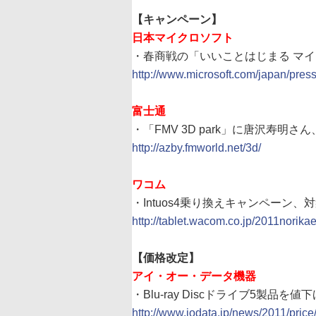
【キャンペーン】
日本マイクロソフト
・春商戦の「いいことはじまる マ
http://www.microsoft.com/japan/pre
富士通
・「FMV 3D park」に唐沢寿明
http://azby.fmworld.net/3d/
ワコム
・Intuos4乗り換えキャンペーン、
http://tablet.wacom.co.jp/2011norikae
【価格改定】
アイ・オー・データ機器
・Blu-ray Discドライブ5製品を値下
http://www.iodata.jp/news/2011/pri