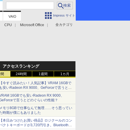
Impress サイト
全カテゴリ
CPU
Microsoft Office
アクセスランキング
時間
24時間
1週間
1カ月
【今すぐ読みたい！人気記事】VRAM 16GBで
も安いRadeon RX 9000、GeForceで言うとど
のぐらいの性能？ - PC Watch
VRAM 16GBでも安いRadeon RX 9000、
GeForceで言うとどのぐらいの性能？
メモリ8GBで仕事なんて無理……そう思ってい
た時期が僕にもありました
【本日みつけたお買い得品】ロジクールのコン
パクトキーボードが3,720円引き。Bluetoothで3
台接続対応