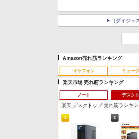
［ダイジェ
Amazon売れ筋ランキング
イヤフォン
ミュー
楽天市場 売れ筋ランキング
ノート
デスク
楽天 デスクトップ 売れ筋ランキン
4
1
1
2
2
Anker Soundcore P42i
BRUCE WAYNE feat.
by Amazon 天然水 ラ
薬屋のひとりごと 17巻
Anker Soundcore P31i
BRUCE WAYNE feat.
【Amazon.co.jp限定】
異世界居酒屋「のぶ」
(Bluetooth 6.1)【完全
Flo Milli, ATL Jacob
ベルレス 500ml ×24本
(デジタル版ビッグガン
ピンク
Flo Milli, ATL Jacob
い・ろ・は・す 2L PET
(22) (角川コミックス・