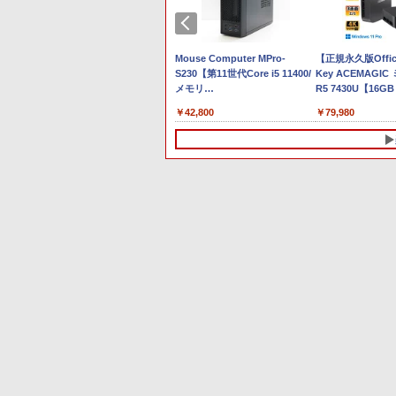
ワイヤレスイヤホン/ウ
[Explicit]
富士山の天然水 バナジ
ガンコミックス)
[Explicit]
ラベルレス ×8本
エース)
￥5,990
ルトラノイズキャンセ
ウム含有 水 ミネラルウ
￥9,990
￥250
￥1,380
￥770
￥250
￥1,112
￥832
リング 3.5 / マルチポイ
ォーター ペットボトル
OS ファブリックブルー 15.6型 フル
E5-
「楽天ランキング1位」 デスク
ント接続 / 最大40時間
静岡県産 500ミリリッ
【期間限定破格金額！】
Mouse Computer MPro-
NEC VKL24X-4 15.6イ
【正規永久版Offi
Power Delivery対応 日本語キーボード
トップパソコン Windows11
再生 / コンパクト形状/
トル (Smart Basic)
新生活 新古品 Win11搭載
S230【第11世代Core i5 11400/
チ Core i3 メモリ8GB
Key ACEMAGIC
D)
Office付き パソコン 新品｜イン
持ち運びに便利 / IP55
パソコンノートパソコン
メモリ
SSD 256GB Office付き
R5 7430U【16GB
テル 第14世代 Core i5-4590 i5
防塵防水位規格/PSE技
office付き 初心者向けノ
32GB(DDR4)/SSD256GB/HDD500GB/Win11Pro/
Webカメラ テンキー
512SSD M.2 228
￥45,700
￥12,980
￥42,800
￥14,800
￥79,980
古】
i7-14700F｜ SSD 256GB～2TB
術基準適合】パープル
ートPC 初期設定済 15.6
【中古/送料無料】※沖縄・離島
Windows11 ノートパソ
Windows11Pro
｜メモリ 8～64GB DDR4/5｜ デ
型 インテル高速CPU ラン
を除く
コン 中古パソコン
4.3GHz mini pc
スクトップPC 2年保証 激安 高
ダムで発送 メモリ4GB～
拡大可能 小型pc 4
性能 ゲーム 本体のみ PC 高スペ
高速SSD1TB 最大 フル
音 高速熱放散 ミ
ッ 初期設定済み
HD Webカメラ zoom 軽
6C12T BT5.2
量薄型 無線 型番更新で在
10
10
1
1
2
2
庫処分
ングモニタ
 スター・
【2.5K】モニター 22型
ちいかわカレンダー2027
【お買い物マラソ開催
魔王城の料理番 〜コワモ
Yoothi 互換品 液晶 13.3
【送料無料】現代法律実
QHD ホワ
球の歩き方
大画面 ディスプレイ 22
[ ナガノ ]
中！P最大31.5%還元】五
テ魔族ばかりだけど、ホ
インチ Lenovo
務の諸問題 令和7年度研
278WAVE
インチ 2K WQHD
年保証 白 モバイルモニタ
ワイトな職場です〜 6巻
ThinkPad L13 Gen 3
修版／日本弁護士連合会
￥1,980
パネル ブルー
100%sRGB モバイル式
ー 15.6 インチ FHD
【電子書籍】[ ワイエム系
21B3 21B4 21B9 21BA
￥33,890
￥8,999
￥792
￥9,800
￥8,030
 モニター
ポータブル スタンド付き
1920×1080 1080P Fast
]
対応 1920x1200 WUXG