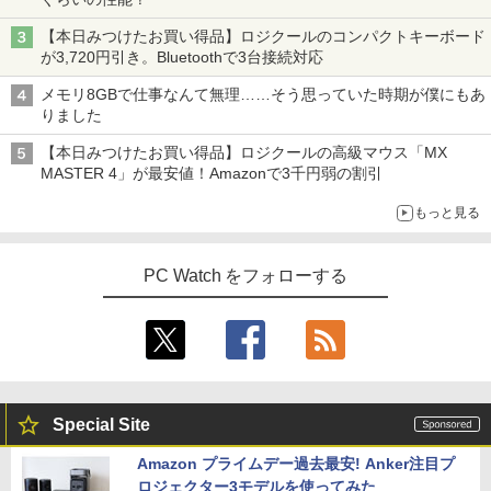
Yoothi 互換品 液晶 13.3インチ N133BG
3
A-EA2 NT133WHM-N35 NT133WHM-N4
【本日みつけたお買い得品】ロジクールのコンパクトキーボード
5 NT133WHM-N46 NT133WHM-N47 BO
ピアノ 楽譜 カプースチン | 8つの演奏会
4
が3,720円引き。Bluetoothで3台接続対応
E07AE BOE07AD BOE07C0 BOE0800
用エチュード 作品40 | 8 Concert Studie
対応 1366x768 WXGA LED LCD 液晶デ
s Op.40
メモリ8GBで仕事なんて無理……そう思っていた時期が僕にもあ
ィスプレイ 修理交換用液晶パネル
りました
￥5,940
￥8,900
【本日みつけたお買い得品】ロジクールの高級マウス「MX
MASTER 4」が最安値！Amazonで3千円弱の割引
信じていた仲間達にダンジョン奥地で殺
5
もっと見る
【選べる2色 コスパ抜群】モバイルモニ
されかけたがギフト『無限ガチャ』でレ
4
ター 15.6インチ フルHD 100%sRGB 非
ベル9999の仲間達を手に入れて元パーテ
光沢IPS パネル Type-C対応 miniHDMI
ィーメンバーと世界に復讐＆『ざま
薄型軽量 約650g VESA対応 モニター 持
PC Watch をフォローする
ぁ！』します！（23） （KCデラック
ち運び サブディスプレイ テレワーク 在
ス） [ 大前 貴史 ]
宅勤務 UPERFECT
￥792
￥8,999
Special Site
Dell SE2416H 23.8インチ モニター (フ
5
ルHD/IPS非光沢/HDMI・D-Sub15ピン/傾
Amazon プライムデー過去最安! Anker注目プ
き調整) 【付属品：電源ケーブル・HDMI
ロジェクター3モデルを使ってみた
ケーブル】3ヶ月保証付き