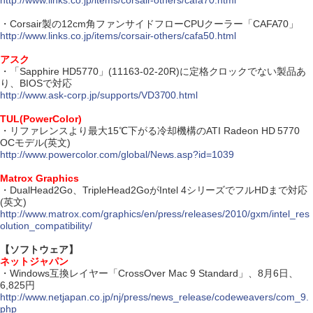
http://www.links.co.jp/items/corsair-others/cafa70.html
・Corsair製の12cm角ファンサイドフローCPUクーラー「CAFA70」
http://www.links.co.jp/items/corsair-others/cafa50.html
アスク
・「Sapphire HD5770」(11163-02-20R)に定格クロックでない製品あ
り、BIOSで対応
http://www.ask-corp.jp/supports/VD3700.html
TUL(PowerColor)
・リファレンスより最大15℃下がる冷却機構のATI Radeon HD 5770
OCモデル(英文)
http://www.powercolor.com/global/News.asp?id=1039
Matrox Graphics
・DualHead2Go、TripleHead2GoがIntel 4シリーズでフルHDまで対応
(英文)
http://www.matrox.com/graphics/en/press/releases/2010/gxm/intel_res
olution_compatibility/
【ソフトウェア】
ネットジャパン
・Windows互換レイヤー「CrossOver Mac 9 Standard」、8月6日、
6,825円
http://www.netjapan.co.jp/nj/press/news_release/codeweavers/com_9.
php