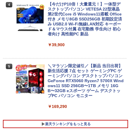
ソフト SURFACE GO 2 LTE ADVANCED
【今だけP10倍！大量還元！】一体型デ
4
(LTEモデル) SSD128GB メモリ8GB Win
スクトップパソコン VETESA 22型液晶
dows 11 Pro 中古 返品 送料無料 中古ノ
第2世代Core i5 Windows11搭載 Office
ートパソコン 中古パソコン ノートパソコ
付き メモリ8GB SSD256GB 初期設定済
ン ノート ノートPC タブレット OFFICE
み USB2.0 Wi-Fi無線LAN対応 キーボー
付き
ド＆マウス付属 在宅勤務 学生向け 初心
者向け 高性能PC 新品
￥29,700
￥39,900
レビュー投稿 5年保証｜MS Office 2024
5
H&B 搭載｜中古ノートパソコン Windo
＼マラソン限定値引／【新品 当日出荷】
5
ws11 Office付｜テンキー DVD 搭載｜C
新生活応援 7点 セット ゲーミングPC ゲ
ore i5 第7世代 メモリ 8GB SSD 256GB
ーミングパソコン デスクトップパソコン
｜店長厳選 Lenovo ThinkPad 15.6型 Bl
GeForce RTX5060 Ryzen7 5700X Wind
uetooth Wi-Fi 無線｜中古 パソコン 中古
ows11 SSD 256GB〜1TB メモリ 16G
PC Word Excel
B〜32GB eスポーツ ゲーム デスクトッ
プPC パソコン モニター
￥29,800
￥169,290
楽天ランキングをもっと見る