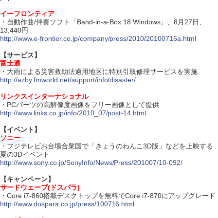
イーフロンティア
・自動作曲/伴奏ソフト「Band-in-a-Box 18 Windows」、8月27日、
13,440円
http://www.e-frontier.co.jp/company/press/2010/20100716a.html
【サービス】
富士通
・大雨による災害救助法適用地区に特別引取修理サービスを実施
http://azby.fmworld.net/support/info/disaster/
リンクスインターナショナル
・PCパーツの高解像度画像をフリー画像として提供
http://www.links.co.jp/info/2010_07/post-14.html
【イベント】
ソニー
・フジテレビお台場合衆国で「きょうのわんこ3D版」などを上映する
夏の3Dイベント
http://www.sony.co.jp/SonyInfo/News/Press/201007/10-092/
【キャンペーン】
サードウェーブ(ドスパラ)
・Core i7-860搭載デスクトップを無料でCore i7-870にアップグレード
http://www.dospara.co.jp/press/100716.html