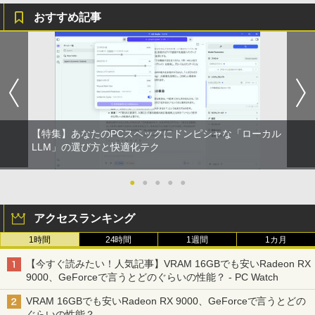
おすすめ記事
PHILIPS 241V8 LED液晶モニター 23.8
BARFOUT! SPECIAL EDITION EARLY
1
1
インチワイド ブラック 1920×1080 （フ
AUTUMN 2026 / TIME TRAVEL 岩本 照
ルHD）16:9 IPSパネル 非光沢 ノングレ
（Snow Man） [ ブラウンズブックス ]
ア 液晶ディスプレイ HDMI VGA VESA準
拠 PS4 switch 対応 スイッチ 【中古】
￥1,870
￥6,500
【特集】あなたのPCスペックにドンピシャな「ローカル
＆Premium特別編集 台湾、街歩きガイ
LLM」の選び方と快適化テク
2
ド。
【期間限定10%OFFクーポン 8/12 10時
2
まで】 モニター 21.5型 液晶ディスプレ
●
●
●
●
●
￥1,879
イ ベゼル ディスプレイ 液晶モニター PC
モニター 壁掛け フリッカーレス FreeSy
アクセスランキング
nc 21.5インチ 角度調節 FullHD ブルー
ライトカット VAパネル VESAフル FHD
1時間
24時間
1週間
1カ月
ノングレア MAXZEN JM22CH02
からだの厚みを薄くする [ 土屋元明 ]
3
【今すぐ読みたい！人気記事】VRAM 16GBでも安いRadeon RX
￥9,480
￥1,540
9000、GeForceで言うとどのぐらいの性能？ - PC Watch
VRAM 16GBでも安いRadeon RX 9000、GeForceで言うとどの
ぐらいの性能？