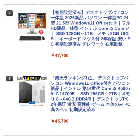
ラック
クスDIGITAL)
by Amazon 天然水ラベルレス 2L×9本
中古パソコン 東芝 ノートパソコン Dyna
￥250
2
book S73 13.3型 薄型軽量 ノートPC 第
【初期設定済み】デスクトップパソコン
￥14,990
￥594
￥1,117
2
8世代 Core i5-8250U/メモリ 8GB /NVM
一体型 2026新品 パソコン 一体型PC 24
e SSD ハードディスク/Wi-Fi/Bluetooth/
型 21.5型 Windows11 Office付き｜フル
Type-C/HDMI/Windows11&office 2019
HD液晶一体型 インテル Core i5 Core i7
搭載 パソコン ノート
｜ SSD 128GB～1TB｜メモリ8GB 16G
【2026年アップグレード版】AOKIMI ワイヤ
On My Road (Stadium ver.)
HUNTER×HUNTER モノクロ版 39 (ジャンプ
B｜ キーボード マウス付 2年保証 安い P
レスイヤホン bluetooth イヤホン V12 小型
コミックスDIGITAL)
by Amazon 炭酸水 ラベルレス 500ml ×24本
C 初期設定済み テレワーク 在宅勤務
￥16,800
軽量 ブルートゥースHi-Fi 最大36時間再生 ぶ
強炭酸水 ペットボトル 500ミリリットル (Sm
￥250
るーとゅーす コードレス ENCノイズキャン
art Basic)
￥572
￥47,700
セリング 自動ペアリング Type-C充電 マイク
付き 防水 タッチ式音量調整 スポーツ/通勤/通
￥1,625
学/WEB会議(ホワイト)
【★最大100%ポイント】【新生活応援・
3
2026】【Office 2019 H&B】富士通 LIF
BUGS LIFE
スーパーの裏でヤニ吸うふたり 9巻 (デジタル
EBOOK/第3世代 Core i7/メモリ:8GB/16
「楽天ランキング1位」 デスクトップパ
￥1,964
3
版ビッグガンガンコミックス)
コカ・コーラ やかんの麦茶 from 爽健美茶 ラ
GB/SSD:256GB/512GB/1TB/テンキー/1
ソコン Windows11 Office付き パソコン
ベルレス 650mlPET×24本
￥250
5.6型/USB3.0/HDMI/wi-fi/Office/無線マ
新品｜インテル 第14世代 Core i5-4590 i
￥810
ウス/USBメモリ/中古パソコン/ノートパ
5 i7-14700F｜ SSD 256GB～2TB｜メモ
Xiaomi シャオミ REDMI Buds 8 Lite ワイヤ
￥2,009
ソコン/Windows11/Windows10
リ 8～64GB DDR4/5｜ デスクトップPC
レスイヤホン Bluetooth 5.4 ノイズキャンセ
2年保証 激安 高性能 ゲーム 本体のみ PC
リング ANC 36時間再生
高スペッ 初期設定済み
￥23,999
￥3,480
￥45,700
【期間限定P15倍+最大10%OFFクーポ
4
ン】 【3年保証】MICROSOFT マイクロ