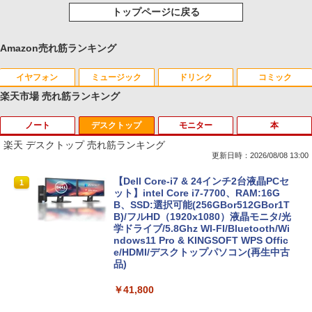
トップページに戻る
Amazon売れ筋ランキング
イヤフォン
ミュージック
ドリンク
コミック
楽天市場 売れ筋ランキング
ノート
デスクトップ
モニター
本
Anker Soundcore P40i オフホワイト
BRUCE WAYNE feat. Flo Milli, ATL Jacob
by Amazon 天然水 ラベルレス 500ml ×24本
薬屋のひとりごと 17巻 (デジタル版ビッグガ
[Explicit]
富士山の天然水 バナジウム含有 水 ミネラル
ンガンコミックス)
楽天 デスクトップ 売れ筋ランキング
ウォーター ペットボトル 静岡県産 500ミリリ
￥7,990
更新日時：2026/08/08 13:00
ットル (Smart Basic)
￥250
￥770
ノートパソコン14インチ 極軽量約965g
【Dell Core-i7 & 24インチ2台液晶PCセ
1
1
￥1,380
富士通 LIFEBOOK U748 高性能第7世代
ット】intel Core i7-7700、RAM:16G
Core i5-7300U カメラ内蔵 メモリ最大16
B、SSD:選択可能(256GBor512GBor1T
Anker Soundcore P31i ブラック
BRUCE WAYNE feat. Flo Milli, ATL Jacob
異世界居酒屋「のぶ」(22) (角川コミックス・
GB SSD1TB 薄い軽い FHD液晶 type-C
B)/フルHD（1920x1080）液晶モニタ/光
[Explicit]
エース)
【Amazon.co.jp限定】 い・ろ・は・す 2L P
WIFI Bluetooth 中古ノートパソコン Off
学ドライブ/5.8Ghz WI-FI/Bluetooth/Wi
ET ラベルレス ×8本
ice付き 5GWIFI Bluetooth最新Microso
ndows11 Pro & KINGSOFT WPS Offic
￥5,990
ftOffice2024可 Windows11
e/HDMI/デスクトップパソコン(再生中古
￥250
￥832
品)
￥1,112
￥16,500
￥41,800
Anker Soundcore Liberty 5 ミッドナイトブ
On My Road (Stadium ver.)
ONE PIECE モノクロ版 115 (ジャンプコミッ