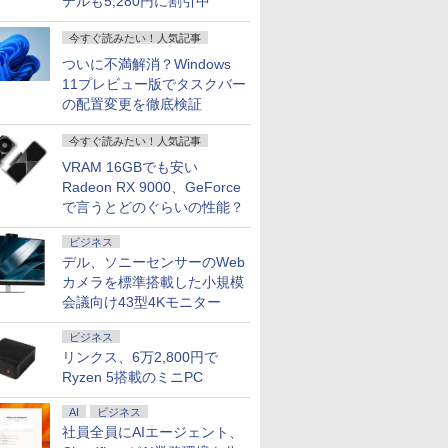
デルも5,280円に割引中
今すぐ読みたい！人気記事
ついに不満解消？Windows
11プレビュー版でタスクバー
の配置変更を徹底検証
今すぐ読みたい！人気記事
VRAM 16GBでも安い
Radeon RX 9000、GeForce
で言うとどのぐらいの性能？
7
7
8
9
8
ビジネス
デル、ソニーセンサーのWeb
カメラを標準搭載した小規模
会議向け43型4Kモニター
ビジネス
リンクス、6万2,800円で
0円OFFクーポン】
ランク Dell OptiPlex 7010SFF
超得2,500円OFF&P2倍｜
【エントリーでポイント100％還元のチャ
レビュー投稿 5年保証｜
Xiaomi シャオミ RE
【エントリー
Ryzen 5搭載のミニPC
Bカメラ搭載&フル
 i5 13500 メモリ16GB
レッツノート｜Microsoft
ンス】GMKtec ミニpc AMD Ryzen7
MS Office 2024 H&B 搭
Pad 2 6+128GB 
ンス】GMKt
ートパソコン 中
56GB DVDROM Win11
office 2019 H&B付き｜中
8845HS MAX5.1GHz 8コア 16スレッド
載｜中古ノートパソコン
ーパープル 11型Andr
AMD Ryzen
AI
ビジネス
ン 14インチ
古ノートパソコン
Oculink DDR5 32G 1T PCIe 4.0 M.2 2280
Windows11 Office付｜テ
タブレット
ド 5.1GHz 
社員全員にAIエージェント、
0
0
￥29,800
￥153,560
￥29,800
￥29,981
￥759,998
8GB メモリ8GB
Windows11 office付｜メ
SSD Windows11 Pro Radeon 780M
ンキー DVD 搭載｜Core
6GB/128GB/WiFi
8000MHz 2