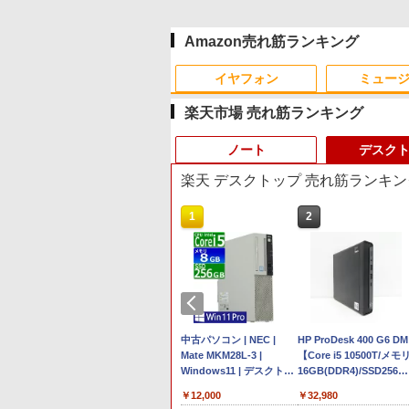
Amazon売れ筋ランキング
イヤフォン
ミュー
楽天市場 売れ筋ランキング
ノート
デスク
楽天 デスクトップ 売れ筋ランキン
10
1
1
2
2
Anker Soundcore P40i
BRUCE WAYNE feat.
【Amazon.co.jp限定】
薬屋のひとりごと 17巻
Anker Soundcore P31i
BRUCE WAYNE feat.
by Amazon 天然水 ラ
異世界居酒屋「のぶ」
オフホワイト
Flo Milli, ATL Jacob
い・ろ・は・す 2L PET
(デジタル版ビッグガン
ブラック
Flo Milli, ATL Jacob
ベルレス 500ml ×24本
(22) (角川コミックス・
[Explicit]
ラベルレス ×8本
ガンコミックス)
[Explicit]
富士山の天然水 バナジ
エース)
￥7,990
￥5,990
ウム含有 水 ミネラルウ
￥250
￥1,112
￥770
￥250
￥1,380
￥832
ォーター ペットボトル
ミ REDMI
トリーでポイント100％還元のチャ
【マラソン限定
【ノートPC用】【あんし
中古パソコン | NEC |
静岡県産 500ミリリッ
【期間限定★新品無線マ
HP ProDesk 400 G6 DM
8GB ラベンダ
MKtec デスクトップPC EVO-X3
30%OFF】中古 店長おま
ん3ヶ月に延長保証】通常
Mate MKM28L-3 |
トル (Smart Basic)
ウス付】中古ノートパソ
【Core i5 10500T/メモ
Android
yzen AI Max+ 395 16コア/32スレッ
かせパソコン Core i5 第
付属している30日の保証
Windows11 | デスクトッ
コン Windows11
16GB(DDR4)/SSD256G
GHz ミニPC 128GB LPDDR5X
11世代 メモリ8GB 16GB
期間が3ヶ月に延長されま
プ | 一年保証 | 第8世代 |
Office2019搭載 15.6型 
NVMe)/Win11Pro-64bit
998
￥39,800
￥1,000
￥12,000
￥9,999
￥32,980
Fi
Hz 2TB M.2 2280 SSD USB4 業務用
SSD240GB 15インチ
す。【単品購入・併用不
Core i5 8400 2.8(〜最大
ンキー付き Celeron 第8
【中古/送料無料】※沖