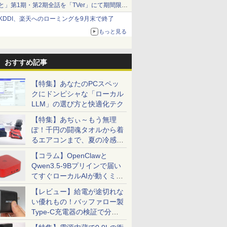
と」第1期・第2期全話を「TVer」にて期間限定
で順次無料配信開始
KDDI、楽天へのローミングを9月末で終了
もっと見る
おすすめ記事
【特集】あなたのPCスペッ
クにドンピシャな「ローカル
LLM」の選び方と快適化テク
【特集】あぢぃ～もう無理
ぽ！千円の闘魂タオルから着
るエアコンまで、夏の冷感グ
ッズ一挙紹介
【コラム】OpenClawと
Qwen3.5-9Bプリインで届い
てすぐローカルAIが動くミニ
PC「SER9 Pro」
【レビュー】給電が途切れな
い優れもの！バッファロー製
Type-C充電器の検証で分か
ったこと