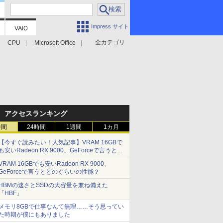
Impress サイト
全カテゴリ
CPU
Microsoft Office
アクセスランキング
時間
24時間
1週間
1カ月
【今すぐ読みたい！人気記事】VRAM 16GBで
も安いRadeon RX 9000、GeForceで言うとど
のぐらいの性能？ - PC Watch
VRAM 16GBでも安いRadeon RX 9000、
GeForceで言うとどのぐらいの性能？
HBMの速さとSSDの大容量を兼ね備えた
「HBF」
メモリ8GBで仕事なんて無理……そう思ってい
た時期が僕にもありました