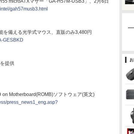
 H55 microATXマザー「GA-H57M-USB3」、2月6日
e-intel/gah57musb3.html
を備える光学式マウス、直販のみ3,480円
e/MA-GESBKD
お
トを提供
on Motherboard(ROMB)ソフトウェア(英文)
ress/press_news1_eng.asp?