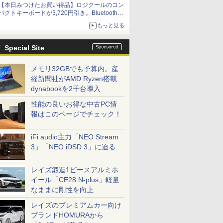
【本日みつけたお買い得品】ロジクールのコン
パクトキーボードが3,720円引き。Bluetoothで3
台接続対応
もっと見る
Special Site
メモリ32GBでも予算内。産
経新聞社がAMD Ryzen搭載
dynabookを2千台導入
性能の良いお得な中古PC情
報はこのページでチェック！
iFi audio主力「NEO Stream
3」「NEO iDSD 3」に迫る
レイズ鍛造1ピースアルミホ
イール「CE28 N-plus」軽量
なままに剛性を向上
レイズのプレミアムカー向け
ブランドHOMURAから