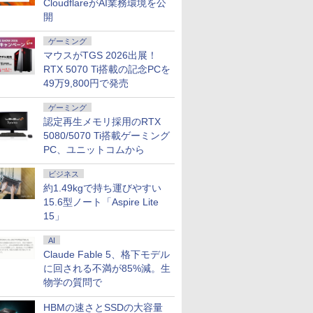
CloudflareがAI業務環境を公
5 第8世代
モリ8GB SSD256GB｜
Bluetooth5.2 2.5Gbps LAN ミニパソコン
i5 第7世代 メモリ 8GB
VHU5864JP
WiFi7 Blu
開
oft Office付き
Panasonic Let's note｜
4画面 8K k8plus ゲーミングPC Minipc 小
SSD 256GB｜店長厳選
ミングPC Wi
s11 NEC
中古ノートパソコン 軽量
型pc
Lenovo ThinkPad 15.6型
ス
ゲーミング
pro VM-7 ノートパ
薄型｜モバイルPC｜ノー
Bluetooth Wi-Fi 無線｜
中古 PC パソコン
マウスがTGS 2026出展！
トパソコン B5サイズ｜パ
中古 パソコン 中古PC
7
7
8
8
9
9
トPC SSD1TB
ソコン｜中古パソコン｜
Word Excel
RTX 5070 Ti搭載の記念PCを
6GB
中古PC
49万9,800円で発売
ゲーミング
認定再生メモリ採用のRTX
5080/5070 Ti搭載ゲーミング
PC、ユニットコムから
！【お買い得な2台
】 正反対な君と僕
【期間限定5%OFFクーポ
デルモンテ 食塩無添加 ト
Dell モニター 27インチ
卓上 羽生結弦（2027年1
Pixio PXC248 Wav
宇宙兄弟（46） （
入セット】もご用
セット （ジャンプ
ン 8/12 10時まで】 モニ
マトジュース 800ml ×15
P2719H IPSパネル フル
月始まりカレンダー）
ミングモニター 23.
ング KC） [ 小山 宙
ビジネス
ます！ I・O
ス） [ 阿賀沢 紅
ター 27インチ 100Hz
本
HD HDMI DP VGA 画面回
チ FHD 200Hz Fast 
約1.49kgで持ち運びやすい
￥3,410
￥1,130
 アイ・オー・デー
FHD VAパネル スピーカ
転 高さ調整 中古ディスプ
湾曲 白 ホワイト パ
15.6型ノート「Aspire Lite
0
￥13,980
￥3,680
￥15,400
￥13,800
Sパネル採用 フル
ー搭載 ブルーライト軽減
レイ
ル ピンク ブルー 水
15」
21.5型ワイド液晶
ノングレアタイプ 壁掛け
わいい ゲーム部屋 
レイ 3辺フレー
対応 省スペース 角度調整
プレイ ゲーム モニ
AI
I-A221DB 単品
高視野角 178° Adaptive-
カーブ 曲面 ピクシオ 
Claude Fable 5、格下モデル
み可（同一商品で
Sync対応 MAXZEN
fps pc【最大5年保
複数購入可） クレ
に回される不満が85%減。生
MJM27CH02-F100
カード決済 代金引
物学の質問で
のみ
HBMの速さとSSDの大容量