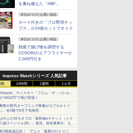
を兼ね備えた「HBF」
本日みつけたお買い得品
カード付きの「プロ野球チッ
プス」が24袋セットでオトク
本日みつけたお買い得品
熱風で揚げ物を調理する
COSORIのエアフライヤーが
2,000円引き
Impress Watchシリーズ 人気記事
時間
24時間
1週間
1カ月
Amazon、ウイスキー「フロム・ザ・バレル」
が“4402円”で再び登場！
東映の歴代オープニング映像がカプセルトイ
に。全5種で8月下旬発売
はやぶさ50％オフの「新幹線eチケット（トク
だ値スペシャル28）」発売。秋冬乗車分、えき
ねっと限定
第3期放送記念！ アニメ「薬屋のひとりご