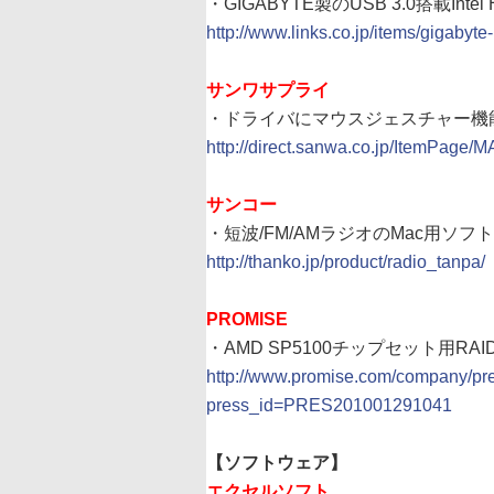
・GIGABYTE製のUSB 3.0搭載Intel
http://www.links.co.jp/items/gigabyt
サンワサプライ
・ドライバにマウスジェスチャー機能
http://direct.sanwa.co.jp/ItemPag
サンコー
・短波/FM/AMラジオのMac用ソフ
http://thanko.jp/product/radio_tanpa/
PROMISE
・AMD SP5100チップセット用RAID 
http://www.promise.com/company/p
press_id=PRES201001291041
【ソフトウェア】
エクセルソフト