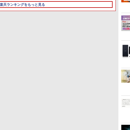
モ
ン Windows11 office付
コア/4スレッド 2.9GHz
イク付き 防水 タッチ式
VKT16XZG4 Core i5
3.1/DP/HDMI/Wi-fi/2画面
Microsoft Office付き
DVDマルチ デスクトップ
Core i
楽天ランキングをもっと見る
B
き｜中古ノートパソコン
ミニパソコン 静音 M.2
音量調整 スポーツ/通
8250U メモリ8GB /
出
Windows11 Lenovo
パソコン【中古】【30日
Micros
15.6 テンキー付き｜ノー
2242 SATA WIFI6
勤/通学/WEB会議(ホワ
16GB 中古SSD 2.5インチ
力/Windows11/Windows10/Office/
Thinkpad L580 中古ノー
保証】20007027
Window
トパソコン Microsoft
Bluetooth5.2 4K HDMI 2
イト)
128GB / 256GB / 512GB
中古 デスクトップ デスク
トパソコン PC パソコン
Versa
Office付き｜ノートパソ
画面出力 デスクトップPC
Windows11 Pro
トップPC
中古ノートPC 中古PC
ソコン 
3
3
4
4
5
5
6
6
コンWindows11 第8世代
みにpc 省エネ オフィス
64bit【送料無料】【1年
SSD1TB メモリ16GB 中
中古ノー
高速起動 省電力 静音設計
保証】
古パソコン レノボ
メモリ1
【ポイント最大28倍】
オレンジページ 2026
【お買い物マラソ開催
ハヤブサ消防団 森へつづ
【楽天1位!1,600円OFFク
角川まんが学習シリー
大好評
【全巻
lenovo モニター L22-4e
10/17号増刊＜グレー＞
中！P最大31.5%還元】五
く道 [ 池井戸 潤 ]
ーポン 8/4 20:00-8/11
ズ 日本の歴史 全16巻
同時購
1-8巻
イ
21.5インチ ワイド フル
[雑誌]
年保証 白 モバイルモニタ
01:59】Xiaomi Monitor
+別巻5冊定番セット [ 山
意してい
コミック
￥2,200
フ
HD 1920×1080 IPS 4ms
ー 15.6 インチ FHD
A24i 2026 ディスプレイ
本 博文 ]
DATA
茶 ]
￥8,980
￥1,689
￥8,999
￥12,580
￥23,760
￥12,28
￥5,764
ト
250nit リフレッシュレー
1920×1080 1080P Fast
1080P 23.8インチ 144Hz
タ AD
ト 100Hz HDMI VGA D-
IPS パネル PU保護カバー
リフレッシュレート
HD対応
Sub チルト VESA規格
付き 非光沢 1200:1 高コ
sRGB99% 1670万色
ディスプ
67D5KAC6JP レノボ デ
ントラスト 超軽量 640g
300nits ΔE＜1 低ブルー
ムレス D
ィスプレイ 液晶モニター
スピーカー内蔵 Type-
ライト 大画面 TÜV認証
購入の
【展示品特価】
C/HDMI 接続
目にやさしい 調整可能な
あれば
PS5/Switch/PC/スマホ対
スタンド VESA
ジット
応 MFP156T1F
換決済