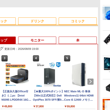
ジック
ドリンク
コミック
トップ
モニター
本
グ
更新日時：2026/08/09 19:00
3
3
4
4
5
5
6
6
Anker Soundcore
見知らぬ糸
by Amazon 炭酸水 ラ
ONE PIECE モノクロ版
【2026年アップグレー
On My Road (Stadium
by Amazon 天然水ラ
HUNTER×HUNTER モ
Xiaomi シャオミ REDMI
On My Road (Stadium
【Amazon.co.jp限定】
スーパーの裏でヤニ吸う
Liberty 5 ミッドナイト
ベルレス 500ml ×24本
115 (ジャンプコミック
ド版】AOKIMI ワイヤ
ver.)
ベルレス 2L×9本
ノクロ版 39 (ジャンプ
Buds 8 Lite ワイヤレス
ver.)
伊藤園 磨かれて、澄みき
ふたり 9巻 (デジタル版ビ
￥250
ブラック
強炭酸水 ペットボトル
スDIGITAL)
レスイヤホン
コミックスDIGITAL)
イヤホン Bluetooth 5.4
った日本の水 2L 8本 ラベ
ッグガンガンコミックス)
￥250
￥1,117
￥250
500ミリリットル
bluetooth イヤホン
ノイズキャンセリング
ルレス [ ケース ] [ 水 ] [
￥14,990
￥1,625
￥594
￥1,964
￥572
￥3,480
￥998
￥810
(Smart Basic)
V12 小型軽量 ブルート
ANC 36時間再生
ペットボトル ] [ 箱買い ]
超得1,000円OFF｜新生活
【正規永久版Office付
ゥースHi-Fi 最大36時間
【今だけ】全品ポイント
【★最大100%ポイント】
[ ストック ] [ 水分補給 ]
【1500円OFFクーポン】
NEC Mate ML-D 単体
【150
【中古】A
リ
応援 豪華特典付き｜最新
き】ミニpc 【Intel
再生 ぶるーとゅーす コ
10倍 お買い物マラソン
【Win11正式対応】Dell
【テンキー&Wi-Fi】ノー
Windows11 64bit HDMI
【WE
第13世代
B(M.2
OS対応 第8世代｜最大
N5095 LPDDR4X 16GB
ードレス ENCノイズキ
★8/4～8/11★中古パソコ
OptiPlex 3070 SFF/第9世
トパソコン 15.6インチ
Core i5 12400 メモリー
HD】ノ
NVMe2
テ
】
180日保証｜Core i3 第8
256GB SSD】mini pc
ャンセリング 自動ペア
ン ノートPC NEC
代 Core i5/メモ
SSD128GB メモリ8GB
16GB 高速
古パソコ
￥19,800
￥49,800
￥17,800
￥37,800
￥21,800
￥59,800
￥23,80
￥69,80
世代｜中古ノートパソコ
Windows11 Pro 超軽量 4
リング Type-C充電 マ
VersaPro VX-4 PC-
リ:8GB/16GB/32GB/SSD:256GB/512GB/1TB/USB
Core i3 第8世代
SSD256GB+HDD500GB
SSD12