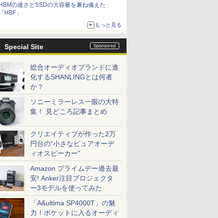
HBMの速さとSSDの大容量を兼ね備えた
「HBF」
もっと見る
Special Site
総合オーディオブランドに進
化するSHANLINGとは何者
か？
ソニーミラーレス一眼の大特
集！ 見どころ記事まとめ
クリエイティブが作った2万
円台の“小さなピュアオーデ
ィオスピーカー”
Amazon プライムデー過去最
安! Anker注目プロジェクタ
ー3モデルを使ってみた
「A&ultima SP4000T」の魅
力！ポケットに入るオーディ