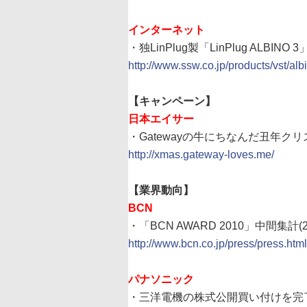
インターネット
・独LinPlug製「LinPlug ALB
http://www.ssw.co.jp/products/vst/alb
【キャンペーン】
日本エイサー
・Gatewayの牛にちなんだ丑年ク
http://xmas.gateway-loves.me/
【業界動向】
BCN
・「BCN AWARD 2010」中間集計(
http://www.bcn.co.jp/press/press.ht
パナソニック
・三洋電機の株式公開買い付けを完了(