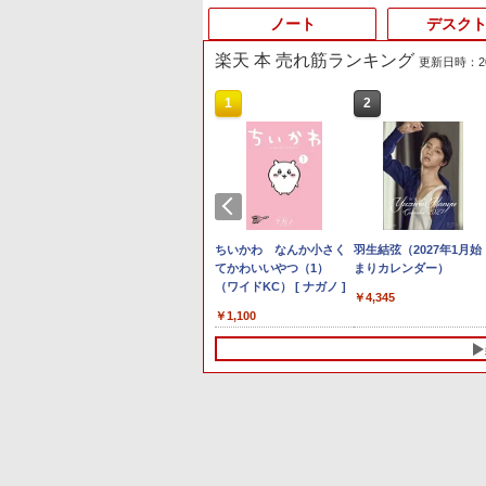
ノート
デスク
楽天 本 売れ筋ランキング
更新日時：2026
4
10
10
10
1
1
1
1
2
2
2
2
Anker Soundcore P40i
BRUCE WAYNE feat.
【Amazon.co.jp限定】
薬屋のひとりごと 17巻
Anker Soundcore P31i
BRUCE WAYNE feat.
by Amazon 天然水 ラ
異世界居酒屋「のぶ」
オフホワイト
Flo Milli, ATL Jacob
い・ろ・は・す 2L PET
(デジタル版ビッグガン
ブラック
Flo Milli, ATL Jacob
ベルレス 500ml ×24本
(22) (角川コミックス・
[Explicit]
ラベルレス ×8本
ガンコミックス)
[Explicit]
富士山の天然水 バナジ
エース)
￥7,990
￥5,990
ウム含有 水 ミネラルウ
￥250
￥1,112
￥770
￥250
￥1,380
￥832
ォーター ペットボトル
ミン
5年保証｜
保証】モニ
るっと入る!
【展示品・代引不可】 Dell デス
ノートパソコン Surface
Yoothi 互換品 液晶 15.6
sweet (スウィート) 2026
【★最大100%ポイント】
MSI CUBI-5-12M-470JP Core
富士通 Fujitsu 液晶モニ
ちいかわ なんか小さく
静岡県産 500ミリリッ
【マラソンP5倍/10%オ
【超特価】厳選大手メー
羽生結弦（2027年1月始
「28%クーポンで9
24 H&B 搭
チ フルhd
収納ポーチ
クトップパソコン Dell 24 AD67
Pro 5 高性能第7世代Core
インチ N156HGA-EA3
年 9月号 [雑誌]
【大特価!訳あり!】富士
i3-1215U/8GB/256GB SSD
ター VL-17CST 17インチ
てかわいいやつ（1）
トル (Smart Basic)
クーポン】中古ノートパ
カー 液晶モニター シー
まりカレンダー）
GEEKOM A7 Ma
メモリ
トパソコン
VA ノング
ts
23.8型FHD/ Core i7-1355U 10コ
i5-7300U WEBカメラ内
CMN15F5 対応 60Hz 30
通 LIFEBOOK A576/第6
Windows 11 Pro 超小型デスク
スクエア ホワイト LCD
（ワイドKC） [ ナガノ ]
ソコン Windows11 Pro
レット 19インチワイド 
Ryzen 9 7940H
￥1,689
￥4,345
11
ffice付｜
スピーカー内
C ]
ア/ メモリ 16GB/ SSD 1TB/
蔵 Windows 11 Pro MS
ピン 1920x1080 FullHD
世代 Core i3/メモ
トップPC
LEDバックライト SXGA
Office付き Panasonic
ングレア VGA DELL
【8745HS/H25
￥149,800
￥24,890
￥11,800
￥8,999
￥75,700
￥2,750
￥1,100
￥9,800
￥3,100
￥135,900
e付
i5 第7世代
ィスプレイ
Windows 11/ Office付き/ Web
0ffice 2024選択可 12.3型
LED LCD 液晶ディスプ
リ:4GB/SSD:128GB/15.6
1280×1024 TNパネル 非
Let's note CF-NX3 第4
NEC 等 液晶ディスプレ
Radeon 780M(
GB/1TB/15.6
 高性
容量 HDD
ー PCモ
カメラ/ デスクトップPC/ パール
2K液晶(2560x1440) Wi-
レイ 修理交換用液晶パネ
型液晶/USB
光沢 ノングレア DVI
代 Core i5 メモリ8GB 
【中古】
｜128GB DDR
 e
ー DVDド
イビジョン
ホワイト
Fi Mini-DP Bluetooth
ル
3.0/VGA/HDMI/DVD/Office/
VESA準拠 ディスプレイ
速SSD256GB 12.1イン
USB4×2｜4画面
パソ
DVD 再生
モニター
SurfaceConnect USB3.0
中古パソコン ノートパソ
【中古】
Bluetoot WEBカメラ Wi
2.5G LAN｜3年保
【当
ン 中古ノ
 DT-JF
コン Windows11
Fi HDMI 初期設定済み 
Pro｜在宅/クリ
古PC オ
対象
Windows10
料無料 90日保証
ング向け mini pc 