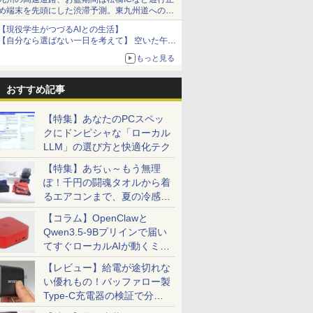
め端末を先頭にした渋滞予測。東九州道への迂
回は料金調整を実施
【現役学生がつづるAIとの生活】
【自分なら選ばない一日を考えて】 空いた午後
をチャッピーに捧げたら、思わぬ絶景に出会っ
もっと見る
た話
おすすめ記事
【特集】あなたのPCスペッ
クにドンピシャな「ローカル
LLM」の選び方と快適化テク
【特集】あぢぃ～もう無理
ぽ！千円の闘魂タオルから着
るエアコンまで、夏の冷感グ
ッズ一挙紹介
【コラム】OpenClawと
Qwen3.5-9Bプリインで届い
てすぐローカルAIが動くミニ
PC「SER9 Pro」
【レビュー】給電が途切れな
い優れもの！バッファロー製
Type-C充電器の検証で分か
ったこと