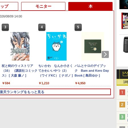
トップ
モニター
本
/08/09 14:00
3
3
3
3
4
4
4
4
5
5
5
6
1
6
6
Anker Soundcore
見知らぬ糸
by Amazon 天然水ラベ
ONE PIECE モノクロ版
【2026年アップグレー
On My Road (Stadium
by Amazon 炭酸水 ラ
HUNTER×HUNTER モ
Xiaomi シャオミ REDMI
On My Road (Stadium
コカ・コーラ やかんの麦
スーパーの裏でヤニ吸う
Liberty 5 ミッドナイト
ルレス 2L×9本
115 (ジャンプコミック
ド版】AOKIMI ワイヤ
ver.)
ベルレス 500ml ×24本
ノクロ版 39 (ジャンプ
Buds 8 Lite ワイヤレス
ver.)
茶 from 爽健美茶 ラベル
ふたり 9巻 (デジタル版ビ
￥250
ブラック
スDIGITAL)
レスイヤホン
強炭酸水 ペットボトル
コミックスDIGITAL)
イヤホン Bluetooth 5.4
レス 650mlPET×24本
ッグガンガンコミックス)
￥1,117
￥250
￥250
bluetooth イヤホン
500ミリリットル
ノイズキャンセリング
￥14,990
￥594
￥1,964
￥1,625
￥572
￥3,480
￥2,009
￥810
V12 小型軽量 ブルート
(Smart Basic)
ANC 36時間再生
フ
7,848円」
中古パソコン | Lenovo |
モバイルモニター 15.6イ
杖と剣のウィストリア
＼11日まで限定価格／ゲーミン
ゥースHi-Fi 最大36時間
【期間限定 ポイント10
アースドリームス 厳選お
ちいかわ なんか小さく
【展示品・代引不可】 Dell デス
【期間限定破格金額！】
＼500円OFFクーポンあ
バムとケロのデイブッ
【2in1
MSI CU
Yoothi
【3千
ク
x ミニPC AMD
ThinkPad L570 |
ンチ InnoView モバイル
（16） （講談社コミック
グPC 福袋 セット 新品
再生 ぶるーとゅーす コ
倍】Lenovo IdeaPad
まかせモニター 21.5型〜
てかわいいやつ（2）
クトップパソコン Dell 24 AD67
新生活 新古品 Win11搭載
り！／ モバイルモニター
ク Bam and Kero Day
ル】高
i3-121
インチ B
界の歴
ノ
S搭載
Windows11 | ノートPC |
ディスプレイ 自立型
ス） [ 大森 藤ノ ]
RTX5060 Ryzen7 5700X メモリ
ードレス ENCノイズキ
D330 10.1型 2-in-1 タブ
27型ワイド 【HDMI対応 /
（ワイドKC） [ ナガノ ]
23.8型FHD/ Core i7-1355U 10コ
パソコンノートパソコン
15.6インチ 1080PフルHD
Book [ 島田ゆか ]
ARROW
Windo
B140H
んが 1
5より上位】
一年保証 | 第7世代 | Core
1920*1080 FHD ポータブ
16GB SSD500GB Windows11
ャンセリング 自動ペア
レットPC／着脱式キーボ
FULL HD解像度】 大手
ア/ メモリ 16GB/ SSD 1TB/
office付き 初心者向けノ
ディスプレイ VESA対応
世代 Cor
トップP
FullHD 
介
1
￥9,980
￥8,980
￥594
￥149,800
￥13,800
￥6,470
￥1,210
￥149,800
￥12,980
￥9,480
￥4,950
￥12,99
￥75,70
￥9,800
￥19,80
世
イ
単体GPU級性能)
i5 7200U 2.5(～最大
ルモニター IPS液晶パネ
デスクトップPC WPS Office付
リング Type-C充電 マ
ード（intel 第九世代
メーカー液晶
Windows 11/ Office付き/ Web
ートPC 初期設定済 15.6
コスパ デュアルモニター
カメラ W
LED 
高
5拡張可能｜
3.1)GHz | MEM:8GB |
ル 薄型 軽量 持ち運び 壁
き 1年保証 NVMe M.2 SSD 高性
イク付き 防水 タッチ式
Celeron
(Dell/HP/NEC等) テレワ
カメラ/ デスクトップPC/ パール
型 インテル高速CPU ラ
サブモニター ゲーミング
モバイル
イ 修
楽天ランキングをもっと見る
チ
8K｜デュアル
HDD:500GB | DVDマルチ
掛けに対応
能 配信 動画編集 VTuber対応 e
音量調整 スポーツ/通
N4000/4GB/64GB
ーク デュアルモニター
ホワイト
ンダムで発送 メモリ4GB
モニター ポータブルモニ
ストレー
-
証｜Win11
| 無線LAN:あり | テンキ
Switch/PS3/PS4/PS5/Xbox
スポーツ 初心者 ゲーミングパソ
勤/通学/WEB会議(ホワ
eMMC/HD IPS液晶 Type-
Switch PS4 PS5対応
～ 高速SSD1TB 最大 フ
ター 外付けモニター リモ
パ抜群 本
送
エイター/ゲーミ
ー | Win11Pro64Bit | AC
One/PC/スマ
コン デスクトップパソコン【当
イト)
C データ/充電
【整備済み中古品】
ルHD Webカメラ zoom
ートワーク IPS mini pc
Blueto
16GB+1TB
アダプター付属
ホ/USBType-C/標準HDMI
日出荷】
可）/microSD対応（最大
軽量薄型 無線 型番更新で
ミニPC 多デバイス対応
コン 中
対応【選べる種類】タッ
128GB）/Windows 11
在庫処分
ブラック
パソコ
チ/ケース付き/4Kタイプ
Pro／Dolby Audio）
【整備済み中古品】