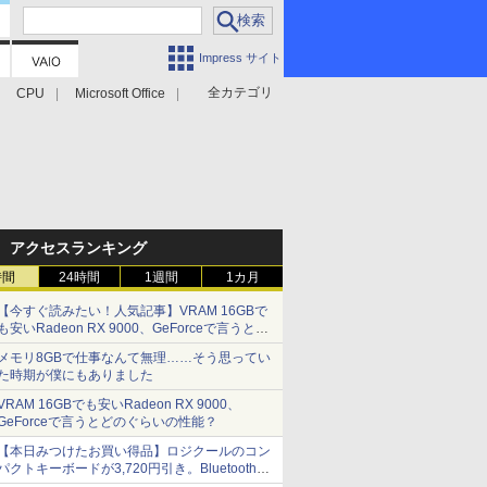
Impress サイト
全カテゴリ
CPU
Microsoft Office
アクセスランキング
時間
24時間
1週間
1カ月
【今すぐ読みたい！人気記事】VRAM 16GBで
も安いRadeon RX 9000、GeForceで言うとど
のぐらいの性能？ - PC Watch
メモリ8GBで仕事なんて無理……そう思ってい
た時期が僕にもありました
VRAM 16GBでも安いRadeon RX 9000、
GeForceで言うとどのぐらいの性能？
【本日みつけたお買い得品】ロジクールのコン
パクトキーボードが3,720円引き。Bluetoothで3
台接続対応