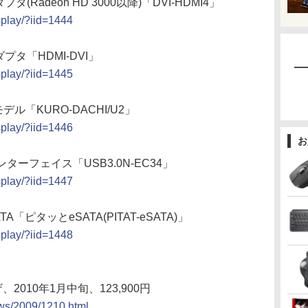
タ(Radeon HD 3000以降)「DVI-HDMI4」
splay/?iid=1444
ダプタ「HDMI-DVI」
splay/?iid=1445
モデル「KURO-DACHI/U2」
splay/?iid=1446
お
.0インターフェイス「USB3.0N-EC34」
splay/?iid=1447
ピタッとeSATA(PITAT-eSATA)」
splay/?iid=1448
、2010年1月中旬、123,900円
ews/2009/1210.html