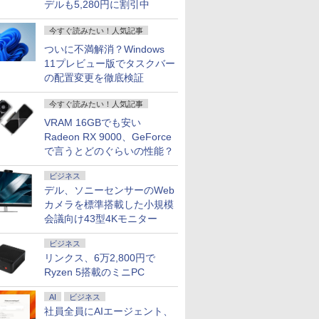
デルも5,280円に割引中
今すぐ読みたい！人気記事
ついに不満解消？Windows
11プレビュー版でタスクバー
の配置変更を徹底検証
今すぐ読みたい！人気記事
VRAM 16GBでも安い
Radeon RX 9000、GeForce
で言うとどのぐらいの性能？
ビジネス
デル、ソニーセンサーのWeb
カメラを標準搭載した小規模
会議向け43型4Kモニター
ビジネス
リンクス、6万2,800円で
Ryzen 5搭載のミニPC
AI
ビジネス
社員全員にAIエージェント、