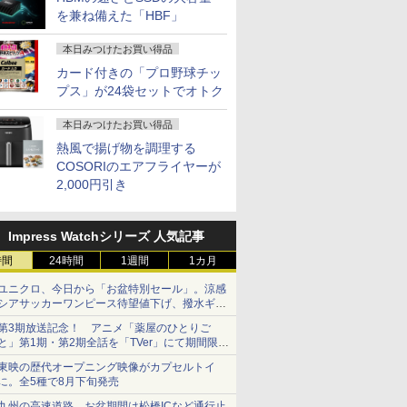
を兼ね備えた「HBF」
本日みつけたお買い得品
カード付きの「プロ野球チッ
7
7
7
2
8
8
8
3
9
9
9
プス」が24袋セットでオトク
本日みつけたお買い得品
熱風で揚げ物を調理する
COSORIのエアフライヤーが
2,000円引き
 タブレット PC フ
BI-5-12M-470JP Core
 互換品 液晶 14.0
円以上送料無料】世
【第8世代 Core i5/ブラッ
【楽天1位!1,600円OFFク
【3千円以上送料無料】犬
「28%クーポンで97,848円」
【★最大100%ポイント】
ASUS(エイスース) PCモ
波動の法則 [ 足立 育朗 ]
＼11日まで限定価格／ゲーミン
レビュー投稿 5年保
【公式限定2年保証
SNOOPY まるっと入
【
性能 富士通
5U/8GB/256GB SSD
140HTN02.0
史 集英社版学習ま
ク】Microsoft Surface
ーポン 8/4 20:00-8/11
と猫の軟部外科 基礎知識
GEEKOM A7 Max ミニPC AMD
【新生活応援・2026】
ニター Eye Care ブラッ
グPC 福袋 セット 新品
MS Office 2024 H&
ター 21.5インチ フル
かんたん圧縮収納ポ
ク
￥2,050
Impress Watchシリーズ 人気記事
S Tab R727 第7
ws 11 Pro 超小型デスク
TN02.1 交換用
8巻セット／高井啓
Pro6 1796 Core i5 8GB
01:59】Xiaomi Monitor
とおさえておきたい手術
Ryzen 9 7940HS搭載
【Office 2019 H&B】
ク VP227HF ［21.45型 /
RTX5060 Ryzen7 5700X メモリ
載｜中古 ノートパソ
高画質 100Hz VA 
BOOK [ Peanuts
2
e i5 12.5型 WEB
C
1920x1080 IPS
SSD256GB タッチパネル
A24i 2026 ディスプレイ
法／岡野昇三／灰井康佑
【8745HS/H255より上位】
NEC VersaPro/第4世代
フルHD(1920×1080) /ワイ
16GB SSD500GB Windows11
Windows11 Office
レア 非光沢 スピー
Worldwide LLC ]
ア
時間
24時間
1週間
1カ月
9
0
0
￥14,300
￥12,580
￥19,800
￥135,900
￥9,999
￥10,980
￥149,800
￥19,800
￥11,600
￥2,970
￥
indows11 搭載
LCD 液晶ディスプレ
対応 12.3型 Windows11
1080P 23.8インチ 144Hz
／藤田淳
Radeon 780M(単体GPU級性能)
Core i5/メモリ:
ド /100Hz］ VP227HF
デスクトップPC WPS Office付
スペック Core i5 第
蔵 3年保証 ディスプ
W
 PC メモリ 4GB
理交換用液晶パネル
Pro 無線LAN Wi-Fi
リフレッシュレート
｜128GB DDR5拡張可能｜
4GB/8GB/16GB/SSD:128GB/256GB/512GB/1T
き 1年保証 NVMe M.2 SSD 高性
メモリ 8GB 大容量 
パソコンモニター P
カ
ユニクロ、今日から「お盆特別セール」。涼感
ジ 128GB コス
Bluetooth Webカメラ
sRGB99% 1670万色
USB4×2｜4画面8K｜デュアル
型/USB 3.0/DVD/SDカー
能 配信 動画編集 VTuber対応 e
500GB テンキー DV
ニター フルハイビジ
シアサッカーワンピース待望値下げ、撥水ギア
体 WIFI
ショーツは1990円に
WPS Office付き オフィス
300nits ΔE＜1 低ブルー
2.5G LAN｜3年保証｜Win11
ドスロット/Wi-Fi/Office/
スポーツ 初心者 ゲーミングパソ
ライブ搭載 CD DVD
21インチ 液晶モニ
第3期放送記念！ アニメ「薬屋のひとりご
oth USB3.0 パソ
中古パソコン ノートパソ
ライト 大画面 TÜV認証
Pro｜在宅/クリエイター/ゲーミ
無線マウス/中古 パソコ
コン デスクトップパソコン【当
可｜中古パソコン 中
アイリスオーヤマ DT
と」第1期・第2期全話を「TVer」にて期間限定
古PC 中古ノート
コン ノートPC タブレッ
目にやさしい 調整可能な
ング向け mini pc 16GB+1TB
ン/中古PC ノートパソコ
日出荷】
ートパソコン 中古PC
* 安心延長保証対象
で順次無料配信開始
ン
ト 90日保証 【中古】
スタンド VESA
ン/Windows11
フィス搭載
東映の歴代オープニング映像がカプセルトイ
に。全5種で8月下旬発売
九州の高速道路、お盆期間は松橋ICなど通行止