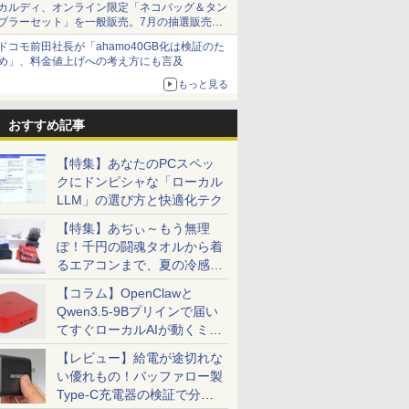
カルディ、オンライン限定「ネコバッグ＆タン
ブラーセット」を一般販売。7月の抽選販売の
当選無効分
ドコモ前田社長が「ahamo40GB化は検証のた
め」、料金値上げへの考え方にも言及
もっと見る
おすすめ記事
【特集】あなたのPCスペッ
クにドンピシャな「ローカル
LLM」の選び方と快適化テク
【特集】あぢぃ～もう無理
ぽ！千円の闘魂タオルから着
るエアコンまで、夏の冷感グ
ッズ一挙紹介
【コラム】OpenClawと
Qwen3.5-9Bプリインで届い
てすぐローカルAIが動くミニ
PC「SER9 Pro」
【レビュー】給電が途切れな
い優れもの！バッファロー製
Type-C充電器の検証で分か