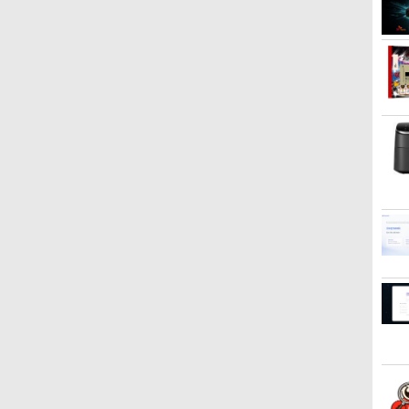
ン/中古PC ノートパソコ
| Win11Pro64Bit | ACア
2.5Gb
3
3
4
4
5
5
6
6
中
ン/Windows11
ダプター付属
Bluetoo
省エネ 
にpc m
ト
イ
【選べる2色 コスパ抜
杖と剣のウィストリア
LG PCモニター 23.8イン
大人のあっぷあっぷでー
モバイルモニター
この素晴らしい世界に祝
Yoothi
異世界
自
群】モバイルモニター
（16） 【電子書籍】[ 大
チ IPS フルHD 100Hz
と （一般書 563） [ 益
HAILESI S123E 12.3イン
福を！(23) 【電子書籍】[
インチ S
(22) 
15.6インチ フルHD
森藤ノ ]
HDMI×2 ブルーライト低
田 ミリ ]
チ タッチパネル タッチペ
渡 真仁 ]
LQ133M
川 夏哉
100%sRGB 非光沢IPS パ
減 VESA対応 24MS500-B
ン対応 モバイルディスプ
対応 Ful
￥8,999
￥594
￥11,440
￥1,760
￥11,999
￥924
￥12,68
￥924
ネル Type-C対応
フルハイビジョン ディス
レイ 1920x1280 フルHD
IPS L
miniHDMI 薄型軽量 約
プレイ モニター LGエレ
3:2比率 100％sRGB広色
プレイ
650g VESA対応 モニター
クトロニクス
域 高輝度300nit HDR対
ネル
持ち運び サブディスプレ
応 OTG対応 ポータブル
イ テレワーク 在宅勤務
モニター 軽量 自立型 ス
UPERFECT
ピーカー内蔵Switch2
PS5 XBOX PC Mac
iPhone