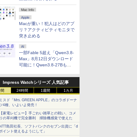
Mac Info
Apple
Macが重い！犯人はどのアプ
リ？アクティビティモニタで
突き止める
AI
一部Fable 5超え「Qwen3.8-
Max」8月12日ダウンロード
可能に！Qwen3.8-27Bも順
次
Impress Watchシリーズ 人気記事
時間
24時間
1週間
1カ月
ミスド「Mrs. GREEN APPLE」のコラボドーナ
ツ4種、いよいよ発売！
【家電レビュー】手ごわい雑草との戦い、コメ
リの草刈機で完全勝利 掃除機感覚で使えた
NTT島田社長、ソフトバンクのセブン出資に「d
ポイント使えるようにして」