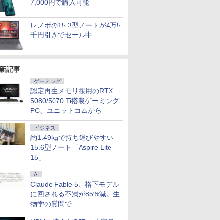
7,000円で購入可能
レノボの15.3型ノートが4万5
千円引きでセール中
新記事
7
7
8
8
9
9
ゲーミング
認定再生メモリ採用のRTX
5080/5070 Ti搭載ゲーミング
PC、ユニットコムから
ビジネス
約1.49kgで持ち運びやすい
15.6型ノート「Aspire Lite
100%ポイント】
トリーでポイント
LTE対応 中古美品 / タッ
DELL Precision 3640
エントリーで最大10倍！
ゲーミングPC HP Z4 G4
【1500円OFFクー
【中古】 DELL XPS 
キー×大画面】富士
還元のチャンス】
チ 10.5インチ Microsoft
Tower Xeon W-1250
ノートパソコン｜東芝
Workstation XEON W-
【WEBカメラ搭載&
i7-11700 GTX 1660 
15」
EBOOK A577/第7
c M8 ミニ
Surface GO2
3.3GHz 32GB 512GB(新
dynabook B55/65｜軽量
2223 メモリ32GB Nvme
HD】ノートパソコン
メモリ16GB HDD1T
re i5/メモ
D Ryzen 5 PRO
Model.1927 フルHD対応
品NVMe SSD) Quadro
｜ Microsoft Office 2024
M.2 SSD 512GB GTX
古パソコン 14インチ
SSD512GB Win11H
AI
0
8
￥20,990
￥64,800
￥25,000
￥66,000
￥23,800
￥80,440
8GB/16GB/32GB/SSD:128GB/256GB/512GB/1TB/Wi-
16GB 512GB】
WUXGA/ 第8世代
P2200 Windows11 Pro
可｜高性能｜Office付き
1650 Windows11 中古パ
SSD128GB メモリ8
ゲーミングデスクト
Claude Fable 5、格下モデル
z 6コア 12スレッド
CoreM3-8100Y/ 8GB/ 爆
for Workstations 64bit
｜15.6インチ大画面｜
ソコン
Core i5 第8世代
PC 中古 B11452026
に回される不満が85%減。生
ce/HDMI/USB3.0/
k Windows11
速NVMe 128GB-SSD/ カ
【中古】【20251202】
Core i5 第8世代 メモリ
Microsoft Office付
物学の質問で
 中古ノートパソコ
DDR5 6400MT/s
メラ/ Wi-Fi6/ Office付き
8GB 新品SSD256GB｜
Windows11 NEC
dows11
 3画面
Windows11/ Win11 中古
Wi-Fi Bluetooth WEBカ
Versapro VM-7 ノ