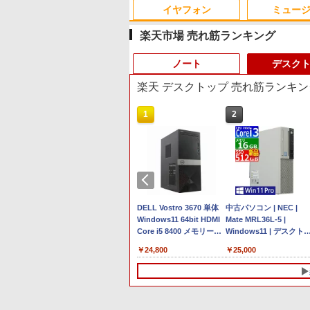
イヤフォン
ミュー
楽天市場 売れ筋ランキング
ノート
デスク
楽天 デスクトップ 売れ筋ランキン
10
10
1
1
2
2
Anker Soundcore P40i
BRUCE WAYNE feat.
【Amazon.co.jp限定】
薬屋のひとりごと 17巻
Anker Soundcore P31i
BRUCE WAYNE feat.
by Amazon 天然水 ラ
異世界居酒屋「のぶ」
オフホワイト
Flo Milli, ATL Jacob
い・ろ・は・す 2L PET
(デジタル版ビッグガン
ブラック
Flo Milli, ATL Jacob
ベルレス 500ml ×24本
(22) (角川コミックス・
[Explicit]
ラベルレス ×8本
ガンコミックス)
[Explicit]
富士山の天然水 バナジ
エース)
￥7,990
￥5,990
ウム含有 水 ミネラルウ
￥250
￥1,112
￥770
￥250
￥1,380
￥832
ォーター ペットボトル
Fクーポン】
XPS 8940
ノートパソコン 14インチ
【ACEMAGIC AMD
■新品■富士通 FMV
DELL Vostro 3670 単体
静岡県産 500ミリリッ
【中古訳あり】極軽・極
中古パソコン | NEC |
搭載&フル
1660 Ti 6G
新品 Windows11 Pro
Ryzen7 H255】ミニPC
LIFEBOOK U9312
Windows11 64bit HDMI
トル (Smart Basic)
薄 富士通 LIFEBOOK
Mate MRL36L-5 |
ソコン 中
DD1TB
Office搭載 日本語キーボ
高性能 ゲーミングPC
U9312X U9311 U9311X
Core i5 8400 メモリー
U937 第7世代Corei5 メ
Windows11 | デスクト
インチ
n11Home
ード メモリ 8GB SSD
Windows11Pro【16GB
U9310 U9310X U939
8GB 高速SSD256GB
リ4GB 8GB SSD128GB
プ | 一年保証 | Core i3
￥29,800
￥99,800
￥2,860
￥24,800
￥10,500
￥25,000
メモリ8GB
スクトップ
128GB 256GB 512GB
LPDDR5
U939X U938 U937 UH90
M.2-NVMe +HDD1TB 無
Windows11 WEBカメラ
9100 3.6(〜最大4.2)GHz 
代
2026
1TB Webカメラ WiFi
5600MHz/1TB/SSD
修理交換用キーボード
線LAN DVDマルチ デス
13.3インチ
MEM:16GB |
fice付き
Bluetooth 選べるカラー
PCIE4.0対応】mini pc 小
クトップパソコン【中
FHD(1920x1080) 無線
SSD:512GB(新品) | DV
EC
14型 薄型 軽量 初心者 学
型省スペースpc デスクト
古】【30日保証】
LAN Bluetooth HDMI 
マルチ | 無線LANなし |
-7 ノートパ
習向け PC ピンク シルバ
ップ【8コア 16スレッド
1243105
古パソコン ノート 中古
Win11Pro64bit