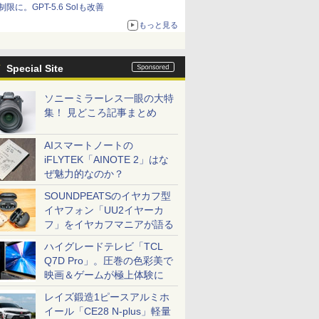
制限に。GPT-5.6 Solも改善
もっと見る
Special Site
ソニーミラーレス一眼の大特
集！ 見どころ記事まとめ
AIスマートノートの
iFLYTEK「AINOTE 2」はな
ぜ魅力的なのか？
SOUNDPEATSのイヤカフ型
イヤフォン「UU2イヤーカ
フ」をイヤカフマニアが語る
ハイグレードテレビ「TCL
Q7D Pro」。圧巻の色彩美で
映画＆ゲームが極上体験に
レイズ鍛造1ピースアルミホ
イール「CE28 N-plus」軽量