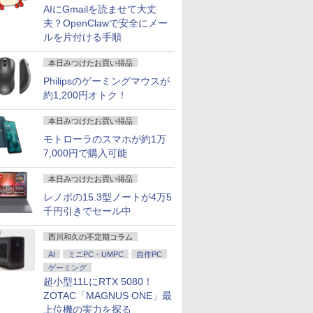
AIにGmailを読ませて大丈
夫？OpenClawで安全にメー
ルを片付ける手順
本日みつけたお買い得品
Philipsのゲーミングマウスが
約1,200円オトク！
本日みつけたお買い得品
モトローラのスマホが約1万
7,000円で購入可能
本日みつけたお買い得品
レノボの15.3型ノートが4万5
千円引きでセール中
西川和久の不定期コラム
AI
ミニPC・UMPC
自作PC
ゲーミング
超小型11LにRTX 5080！
ZOTAC「MAGNUS ONE」最
上位機の実力を探る