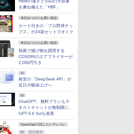
HBMの速さとSSDの大容量
psLAN
ノートパソコン 中古パソ
メラ内蔵 中古パソコン オ
ソコン 中古 PC パ
を兼ね備えた「HBF」
7
7
8
8
9
9
th5.2 WiFi HDMI
コン 中古PC タブレット
フィス付き 中古PC ノー
中古ノートPC SSD1
ゲーミングpc み
税込送料無料 即日発送
トPC
メモリ16GB
inipc 8K コンパク
本日みつけたお買い得品
カード付きの「プロ野球チッ
プス」が24袋セットでオトク
本日みつけたお買い得品
 互換品 液晶 13.3
居酒屋「のぶ」
アイ・オー・データ ワイ
波動の法則 [ 足立 育朗 ]
モバイルモニター
つかめ！理科ダマン 12 最
＼メーカー5年保証
100日後に英語がも
熱風で揚げ物を調理する
harp
【電子書籍】[ 蝉
ド液晶ディスプレイ
HAILESI S135 13.5インチ
強ロボット決戦！編 [ シ
【最短即日発送】 【
なる1日10分 ネイ
￥2,050
COSORIのエアフライヤーが
1JW64 SHP1562
 ]
21.5/23.8/27型
2K 2256×1504 Switch2ド
ン・テフン ]
品】 モニター 24イ
ブ英語書き写し [ ブ
2,000円引き
lHD 1920x1080
1920×1080/アナログRGB
ック不要 Type-C直結
ディスプレイ PCモ
ト・リンゼイ ]
0
￥12,280
￥13,999
￥1,320
￥16,800
￥1,980
ED LCD 液晶ディス
HDMI/ブラック/スピーカ
500nit高輝度 VESA対応
ー ASUS 液晶ディ
 修理交換用液晶パ
ー：あり/よりサステナブ
OTG対応 3:2比率
イ VA249QGZ
AI
ルなディスプレイへ/3辺
100％sRGB広色域 HDR
VA249QGSZ 23.8型
格安の「DeepSeek API」が
フレームレス
Type-C HDMI接続 ポータ
1920×1080 IPSパネ
近日大幅値上げへ
ブルモニター 軽量 自立型
保証付き 応答速度1m
スピーカー内蔵 Switch2
レームレス 120Hz 
AI
PS5 XBOX PC Mac
ビジネス 在宅 スピ
ChatGPT、無料プランもテ
iphone
付き 楽天ランキング
キストチャットが無制限に。
GPT-5.6 Solも改善
OpenClawで試したいアレコレ
AI
ビジネス