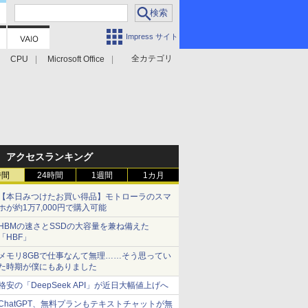
Impress サイト
全カテゴリ
CPU
Microsoft Office
アクセスランキング
時間
24時間
1週間
1カ月
【本日みつけたお買い得品】モトローラのスマ
ホが約1万7,000円で購入可能
HBMの速さとSSDの大容量を兼ね備えた
「HBF」
メモリ8GBで仕事なんて無理……そう思ってい
た時期が僕にもありました
格安の「DeepSeek API」が近日大幅値上げへ
ChatGPT、無料プランもテキストチャットが無