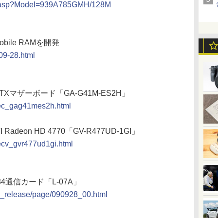
ew.asp?Model=939A785GMH/128M
bile RAMを開発
09-28.html
roATXマザーボード「GA-G41M-ES2H」
spec_gag41mes2h.html
deon HD 4770「GV-R477UD-1GI」
pecv_gvr477ud1gi.html
d/34通信カード「L-07A」
ws_release/page/090928_00.html