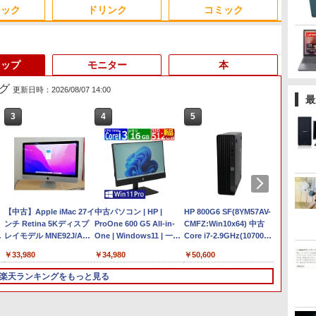
ジック
ドリンク
コミック
トップ
モニター
本
グ
更新日時：2026/08/07 14:00
最
3
3
4
4
5
5
6
6
Anker Soundcore
On My Road (Stadium
by Amazon 天然水ラベ
ONE PIECE モノクロ版
【2026年アップグレー
On My Road (Stadium
by Amazon 炭酸水 ラ
HUNTER×HUNTER モ
Xiaomi シャオミ REDMI
BUGS LIFE
コカ・コーラ やかんの麦
スーパーの裏でヤニ吸う
Liberty 5 ミッドナイト
ver.)
ルレス 2L×9本
115 (ジャンプコミック
ド版】AOKIMI ワイヤ
ver.)
ベルレス 500ml ×24本
ノクロ版 39 (ジャンプ
Buds 8 Lite ワイヤレス
茶 from 爽健美茶 ラベル
ふたり 9巻 (デジタル版ビ
￥250
ブラック
スDIGITAL)
レスイヤホン
強炭酸水 ペットボトル
コミックスDIGITAL)
イヤホン Bluetooth 5.4
レス 650mlPET×24本
ッグガンガンコミックス)
￥250
￥1,117
￥250
bluetooth イヤホン
500ミリリットル
ノイズキャンセリング
￥14,990
￥594
￥1,964
￥1,625
￥572
￥2,980
￥2,009
￥810
V12 小型軽量 ブルート
(Smart Basic)
ANC 36時間再生
【★最大100%ポイント】
【中古】Apple iMac 27イ
ゥースHi-Fi 最大36時間
中古 MacBook Air（11イ
中古パソコン | HP |
【エントリーでポイント
HP 800G6 SF(8YM57AV-
【★最大
【エン
【新生活応援・2026】
ンチ Retina 5Kディスプ
再生 ぶるーとゅーす コ
ンチ，Early 2014）
ProOne 600 G5 All-in-
10倍】 ノートパソコン
CMFZ:Win10x64) 中古
【テン
100％
モ
ッ
【Office 2019 H&B】
レイモデル MNE92J/A
ードレス ENCノイズキ
Apple アップルA1465
One | Windows11 | 一体
中古 Cランク 訳あり
Core i7-2.9GHz(10700)/
通 LIF
GMKte
NEC VersaPro/第4世代
(Mid 2017)【千葉】保証
ャンセリング 自動ペア
C02NBAX1G083コンデ
型 | 一年保証 | 第9世代 |
Win11 Pro i5 第8世代 カ
メモリ
世代 Co
PC【AM
￥9,999
￥33,980
￥15,900
￥34,980
￥19,800
￥50,600
￥15,80
￥78,24
|
Core i5/メモリ:
期間1ヶ月【ランクB】
リング Type-C充電 マ
ィションランク【B】
Core i3 9100T 3.1(～最大
メラ付き Lenovo
16GB/SSD512GB/DVDラ
リ:4GB/
6650H 
4GB/8GB/16GB/SSD:128GB/256GB/512GB/1TB/15.6
イク付き 防水 タッチ式
（商品 No.01-0）
3.7)GHz | MEM:16GB |
ThinkPad X390 8GBメモ
イター [C:並品] 2021年頃
fi/15.6
4.5GH
楽天ランキングをもっと見る
D
型/USB 3.0/DVD/SDカー
音量調整 スポーツ/通
SSD:512GB(新品) | DVD-
リ 256GB 高速 PCIe SSD
購入
型/Offi
OCuLin
中
ドスロット/Wi-Fi/Office/
勤/通学/WEB会議(ホワ
ROM | 無線LAN:なし |
13.3インチ フルHD 指紋
中古PC
Pro LP
無線マウス/中古 パソコ
イト)
Webカメラ内蔵 | フルHD
顔認証 軽いパソコン
ン Win
16T増設