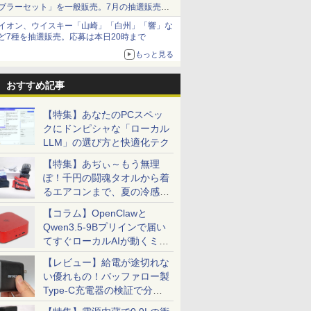
ブラーセット」を一般販売。7月の抽選販売の
当選無効分
イオン、ウイスキー「山崎」「白州」「響」な
ど7種を抽選販売。応募は本日20時まで
もっと見る
おすすめ記事
【特集】あなたのPCスペッ
クにドンピシャな「ローカル
LLM」の選び方と快適化テク
【特集】あぢぃ～もう無理
ぽ！千円の闘魂タオルから着
るエアコンまで、夏の冷感グ
ッズ一挙紹介
【コラム】OpenClawと
Qwen3.5-9Bプリインで届い
てすぐローカルAIが動くミニ
PC「SER9 Pro」
【レビュー】給電が途切れな
い優れもの！バッファロー製
Type-C充電器の検証で分か
ったこと