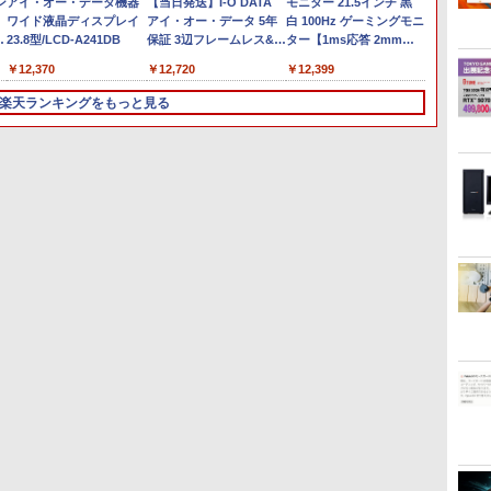
ュ
ン
【超軽量2in1 タッチパネ
Windows11 中古パソコ
アイ・オー・データ機器
ゥースHi-Fi 最大36時間
【★最大100%ポイント】
【中古】Dospara◆デス
【当日発送】I-O DATA
【全商品10%OFF+P5
hp Z420 Workstation
モニター 21.5インチ 黒
中古ノ
LENOVO
Acer
載
ビ
ル】中古 ノートパソコン
ン EPSON エプソン
ワイド液晶ディスプレイ
再生 ぶるーとゅーす コ
富士通 LIFEBOOK U938/
クトップPC/Core
アイ・オー・データ 5年
倍】HP 250 G7 第8世代
Xeon E5-1660 3.3GHz
白 100Hz ゲーミングモニ
ソニック L
M90s 
スプレイ(
ス
ン
TOSHIBA 型落ち
Endeavor ST20E
23.8型/LCD-A241DB
ードレス ENCノイズキ
第7世代 Core i5/メモ
i5/16GB/2019年/HB//【パ
保証 3辺フレームレス&広
Core i5 Windows11 Pro
16GB
ター【1ms応答 2mmベ
第8世代 C
Core i
型/IPS/
i
P
dynabook VC72 第7世代
Celeron N3160 メモリ
ャンセリング 自動ペア
リ:4GB/8GB/12GB/SSD:128GB/256GB/512GB/1TB/Wi-
ソコン】
視野角ADSパネル 23.8型
メモリ 8GB 16GB SSD
128GB(SSD)+500GB(HDD)
ゼルレス】pcモニター
Window
8GB/SS
1920×1
￥20,800
￥17,600
￥12,370
￥16,800
￥22,660
￥12,720
￥26,400
￥24,000
￥12,399
￥27,98
￥33,50
￥12,98
Core i5 メモリ8GB
8GB HDD500GB 18.5イ
リング Type-C充電 マ
fi/Bluetooth/13.3型 フル
ワイド液晶 ブラック 24
256GB 512GB 15型 テン
Quadro K600 DVD+-RW
1920*1080 FHD パソコン
2024
64bit
ク) KA
超
SSD256GB 12.5型フル
ンチ ディスプレイ マウス
イク付き 防水 タッチ式
HD/カメ
インチ相当 PCモニター
キー WEBカメラ DVDマ
Windows7 Pro 64bit 難
モニター VA非光沢
SSD25
送料無
楽天ランキングをもっと見る
HD Windows11 MS
キーボード WPS Office付
音量調整 スポーツ/通
ラ/Office/HDMI/USB-
LCD-A241DB
ルチ HDMI USB 3.1WPS
有 【中古】
4000:1 HDMI 角度調整
14型 FH
除く
Office付き 軽量 持ち運び
き オフィス デスクトップ
勤/通学/WEB会議(ホワ
C/USB3.0/パソコン 中古
LCDA241DB 【NE直】
Office 2 中古ノートPC
【20260325】
VESA Freesync スピーカ
軽量 モ
対
便利 WiFi Bluetooth
90日保証 【中古】
イト)
PC 中古ノートパソコン
中古パソコン ノートPC
ー内蔵 kksmart 最強配送
在宅勤
Type-C USB3.0 安心保証
Windows11
中古ノートパソコン
HG-215
3
4
5
6
【特典】GIANNA
転生したら第七王子だっ
【3千円以上送料無料】新
[新品]ブ
セ
HOMMES ISSUE05 cover
たので、気ままに魔術を
装版 沈黙の艦隊 全16巻
巻 最新
山中柔太朗(B4サイズ両面
極めます（24） 【電子書
セット
￥22,83
年
ピンナップ)
籍】[ 石沢庸介 ]
￥2,200
￥825
￥22,660