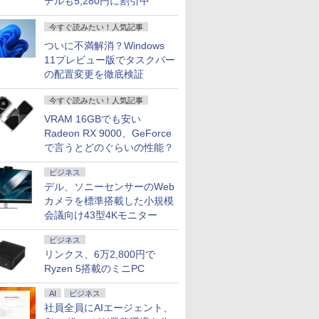
デルも5,280円に割引中
今すぐ読みたい！人気記事
ついに不満解消？Windows
11プレビュー版でタスクバー
の配置変更を徹底検証
今すぐ読みたい！人気記事
VRAM 16GBでも安い
Radeon RX 9000、GeForce
で言うとどのぐらいの性能？
ビジネス
デル、ソニーセンサーのWeb
カメラを標準搭載した小規模
会議向け43型4Kモニター
7
7
7
8
8
8
9
9
9
ビジネス
リンクス、6万2,800円で
Ryzen 5搭載のミニPC
AI
ビジネス
社員全員にAIエージェント、