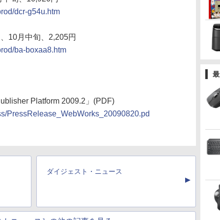
prod/dcr-g54u.htm
10月中旬、2,205円
prod/ba-boxaa8.htm
最
her Platform 2009.2」(PDF)
/press/PressRelease_WebWorks_20090820.pd
ダイジェスト・ニュース
▲