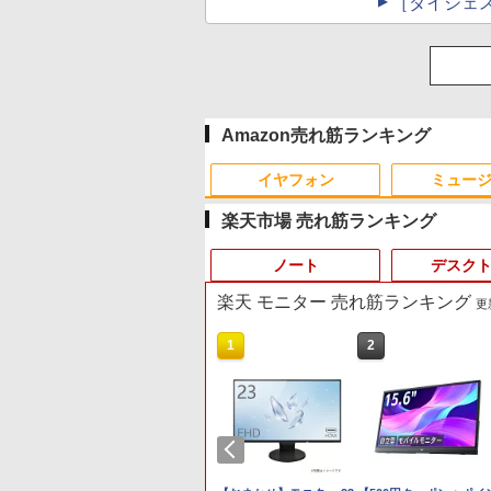
［ダイジェ
Amazon売れ筋ランキング
イヤフォン
ミュー
楽天市場 売れ筋ランキング
ノート
デスク
楽天 モニター 売れ筋ランキング
更新
10
10
10
1
1
1
2
2
2
Anker Soundcore P40i
BRUCE WAYNE feat.
by Amazon 天然水 ラ
薬屋のひとりごと 17巻
Anker Soundcore P31i
BRUCE WAYNE feat.
【Amazon.co.jp限定】
異世界居酒屋「のぶ」
オフホワイト
Flo Milli, ATL Jacob
ベルレス 500ml ×24本
(デジタル版ビッグガン
ブラック
Flo Milli, ATL Jacob
い・ろ・は・す 2L PET
(22) (角川コミックス・
[Explicit]
富士山の天然水 バナジ
ガンコミックス)
[Explicit]
ラベルレス ×8本
エース)
￥7,990
￥5,990
ウム含有 水 ミネラルウ
￥250
￥1,380
￥770
￥250
￥1,112
￥832
ォーター ペットボトル