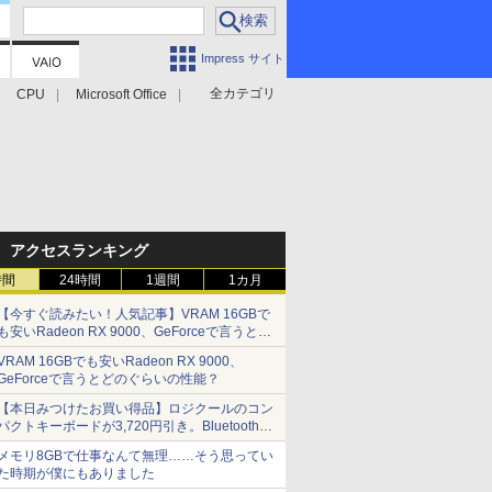
Impress サイト
全カテゴリ
CPU
Microsoft Office
アクセスランキング
時間
24時間
1週間
1カ月
【今すぐ読みたい！人気記事】VRAM 16GBで
も安いRadeon RX 9000、GeForceで言うとど
のぐらいの性能？ - PC Watch
VRAM 16GBでも安いRadeon RX 9000、
GeForceで言うとどのぐらいの性能？
【本日みつけたお買い得品】ロジクールのコン
パクトキーボードが3,720円引き。Bluetoothで3
台接続対応
メモリ8GBで仕事なんて無理……そう思ってい
た時期が僕にもありました