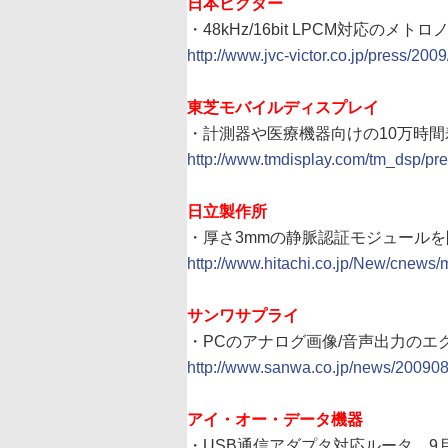
日本ビクター
・48kHz/16bit LPCM対応のメト
http://www.jvc-victor.co.jp/press/200
東芝モバイルディスプレイ
・計測器や医療機器向けの10万時間
http://www.tmdisplay.com/tm_dsp/pre
日立製作所
・厚さ3mmの静脈認証モジュールを
http://www.hitachi.co.jp/New/cnews
サンワサプライ
・PCのアナログ画像/音声出力のエク
http://www.sanwa.co.jp/news/200908
アイ・オー・データ機器
・USB通信アダプタ対応ルータ、9月中