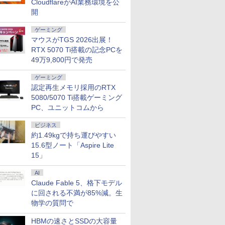
ートパソコン パナ
 ThinkCenter
｜エイサー 液晶ディ
CloudflareがAI業務環境を公
レビュー投稿 5年保証｜
超得2,000円OFF&P2倍｜
【期間限定5%OFFクーポ
新品 ノートパソコン
送料無料 2019年モデル
Acer ゲーミングモニター
【★最大100%ポイ
▼【限定クーポン付
Echo Show 10 (
et's note LV8
Small【第10世代
23.8
MS Office 2024 H&B 搭
楽天1位｜最大180日保証
ン 8/12 10時まで】 モニ
office2019 付き
DELL OPTIPLEX 3080
23.8インチ フルHD
【新生活応援・2026
き！】OEM Key保証
ョー10) 第2世代 ス
開
ore i5
5-10500/メモリ
FullHD
載｜中古ノートパソコン
｜Core i5 第8世代｜富士
ター 27インチ 144Hz
Windows11 Pro オフィス
Micro 単体 超小型デスク
200Hz 0.5ms(GTG) 広視
【Office 2019 H&B
ニPC【Intel i5 1250
ン付きスマートスピ
s11 Pro Office
D256GB(M.2NVMe)+HDD500GB/Win11Pro-
080/1ms)(ブラッ
Windows11 Office付｜テ
通 中古デスクトップパソ
FHD pcモニター フリッ
搭載 14.1インチ WEBカ
Windows11 64bit HDMI
野角 モニター VA 非光沢
NEC VersaPro/第8
24GB+512GB/1T
ーwith Alexa 【正
ゲーミング
0
0
0
￥29,800
￥29,800
￥13,480
￥29,800
￥37,800
￥14,230
￥29,800
￥85,800
￥14,980
付き メモリ8GB
/DVD-RW】中古、
240YGBMIX
ンキー DVD 搭載｜Core
コン Windows11 office
カーレス FullHD ブルー
メラ内蔵 【到着後レビュ
Core i5 10500T メモリー
sRGB 99% AMD
Core i5/メモ
4.5GHz ミニPC
チャコール B07934N
マウスがTGS 2026出展！
6GB/512GB選択可
料 ※沖縄、離島を
i5 第7世代 メモリ 8GB
付き｜メモリ8GB
ライトカット ノングレア
ーでプレゼント！】 (平日
16GB 高速SSD500GB 中
FreeSync Premium
リ:8GB/16GB/32GB/
Windows11Pro 3
ECHO SHOW10
RTX 5070 Ti搭載の記念PCを
D HDMI USB3.0
SSD 256GB｜店長厳選
SSD256GB HDD500GB
ディスプレイ HDMI
15時までに決済確認が取
古デスクトップパソコン
HDR10 ブラックブースト
型/テンキ
力 2.5GbpsLAN WiF
49万9,800円で発売
バイル ビジネス
Lenovo ThinkPad 15.6型
｜ デスクトップ
144hz pcモニター
れたら即日出荷)
中古 パソコン【30日保
VRB対応 ブルーライト低
ー/USB3.0/HDMI/wi-
HDMI 省エネ 小型
務 学生向け
Bluetooth Wi-Fi 無線｜
Microsoft office 第8世代
Adaptive-Sync ブラック
証】180683
減 HDMI 2.0 DisplayPort
fi/Office/無線マウス
ン オフィス ゲーミ
ゲーミング
中古 パソコン 中古PC
｜セット購入可能｜デス
MAXZEN MJM27IC01
v1.4 Acer Display
メモリ/中古パソコン
pc Ryzen みにpc mi
7
8
9
認定再生メモリ採用のRTX
Word Excel
クトップ 中古｜中古PC｜
MJM27IC04-F144 マクス
Widget Nitro 3年保証(パ
トパソコ
office 静音 LPDDR5
中古デスクトップ
ゼン
ネルは1年)
ン/Windows11/Win
5500MT/s
5080/5070 Ti搭載ゲーミング
KG241YX3bmipx
PC、ユニットコムから
ビジネス
約1.49kgで持ち運びやすい
15.6型ノート「Aspire Lite
ルーロック (1-39
15」
キングダム 80 （ヤングジ
角川まんが学習シリー
【送料無料】マンダ
刊) 全巻セット
ャンプコミックス） [ 原
ズ 日本の歴史 全16巻
アンとグローグー／
泰久 ]
+別巻5冊定番セット [ 山
フリー・ブラウン／
AI
6
本 博文 ]
ながあきこ
Claude Fable 5、格下モデル
￥770
￥23,760
￥1,870
に回される不満が85%減。生
物学の質問で
HBMの速さとSSDの大容量