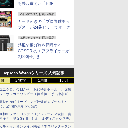
を兼ね備えた「HBF」
本日みつけたお買い得品
カード付きの「プロ野球チッ
プス」が24袋セットでオトク
本日みつけたお買い得品
熱風で揚げ物を調理する
COSORIのエアフライヤーが
2,000円引き
Impress Watchシリーズ 人気記事
時間
24時間
1週間
1カ月
ユニクロ、今日から「お盆特別セール」。涼感
シアサッカーワンピース待望値下げ、撥水ギア
ショーツは1990円に
東映の歴代オープニング映像がカプセルトイ
に。全5種で8月下旬発売
令和のファミコンディスクシステム？安価に書
き換え可能なGB用「しましまディスクシステ
ム」
カルディ、オンライン限定「ネコバッグ＆タン