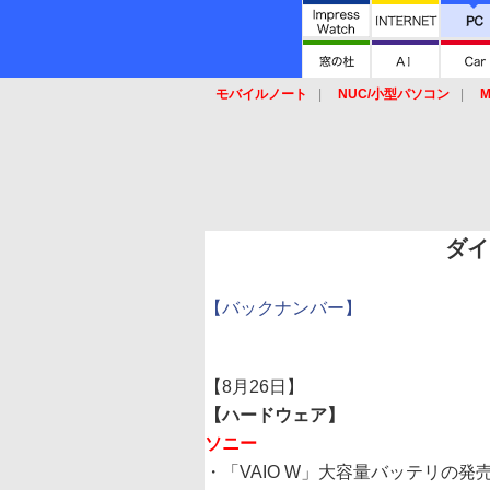
モバイルノート
NUC/小型パソコン
M
SSD
キーボード
マウス
ダイ
【バックナンバー】
【8月26日】
【ハードウェア】
ソニー
・「VAIO W」大容量バッテリの発