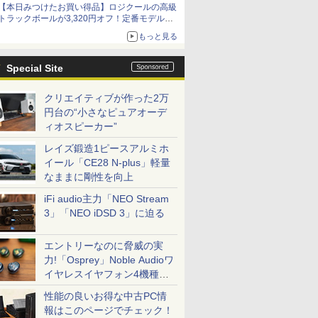
【本日みつけたお買い得品】ロジクールの高級
トラックボールが3,320円オフ！定番モデルも
5,280円に割引中
もっと見る
Special Site
クリエイティブが作った2万
円台の“小さなピュアオーデ
ィオスピーカー”
レイズ鍛造1ピースアルミホ
イール「CE28 N-plus」軽量
なままに剛性を向上
iFi audio主力「NEO Stream
3」「NEO iDSD 3」に迫る
エントリーなのに脅威の実
力!「Osprey」Noble Audioワ
イヤレスイヤフォン4機種を
一気に聴く
性能の良いお得な中古PC情
報はこのページでチェック！