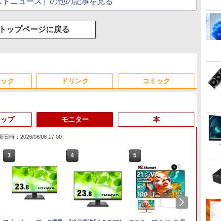
ストニュース］の他の記事を見る
トップページに戻る
ジック
ドリンク
コミック
トップ
モニター
本
日時：2026/08/08 17:00
3
3
3
4
4
4
5
5
5
6
6
6
Anker Soundcore
On My Road (Stadium
by Amazon 天然水ラベ
ONE PIECE モノクロ版
【2026年アップグレー
On My Road (Stadium
by Amazon 炭酸水 ラ
HUNTER×HUNTER モ
Xiaomi シャオミ REDMI
BUGS LIFE
コカ・コーラ やかんの麦
スーパーの裏でヤニ吸う
Liberty 5 ミッドナイト
ver.)
ルレス 2L×9本
115 (ジャンプコミック
ド版】AOKIMI ワイヤ
ver.)
ベルレス 500ml ×24本
ノクロ版 39 (ジャンプ
Buds 8 Lite ワイヤレス
茶 from 爽健美茶 ラベル
ふたり 9巻 (デジタル版ビ
￥250
ブラック
スDIGITAL)
レスイヤホン
強炭酸水 ペットボトル
コミックスDIGITAL)
イヤホン Bluetooth 5.4
レス 650mlPET×24本
ッグガンガンコミックス)
￥250
￥1,117
￥250
bluetooth イヤホン
500ミリリットル
ノイズキャンセリング
￥14,990
￥594
￥1,964
￥1,625
￥572
￥3,480
￥2,009
￥810
V12 小型軽量 ブルート
(Smart Basic)
ANC 36時間再生