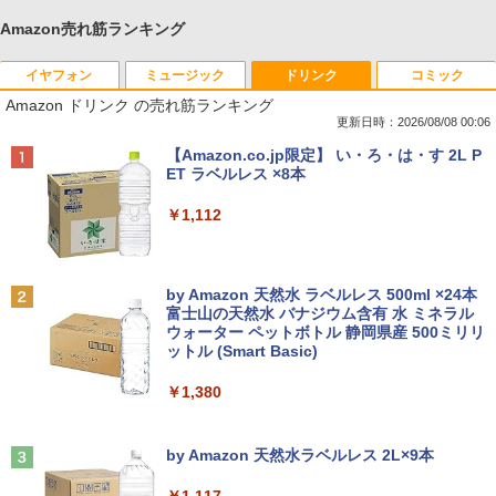
Amazon売れ筋ランキング
イヤフォン
ミュージック
ドリンク
コミック
Amazon ドリンク の売れ筋ランキング
更新日時：2026/08/08 00:06
Anker Soundcore P40i オフホワイト
BRUCE WAYNE feat. Flo Milli, ATL Jacob
【Amazon.co.jp限定】 い・ろ・は・す 2L P
[Explicit]
ET ラベルレス ×8本
￥7,990
￥250
￥1,112
Anker Soundcore P31i ホワイト
BRUCE WAYNE feat. Flo Milli, ATL Jacob
by Amazon 天然水 ラベルレス 500ml ×24本
[Explicit]
富士山の天然水 バナジウム含有 水 ミネラル
ウォーター ペットボトル 静岡県産 500ミリリ
￥5,990
ットル (Smart Basic)
￥250
￥1,380
Anker Soundcore Liberty 5 ミッドナイトブ
On My Road (Stadium ver.)
ラック
by Amazon 天然水ラベルレス 2L×9本
￥250
￥14,990