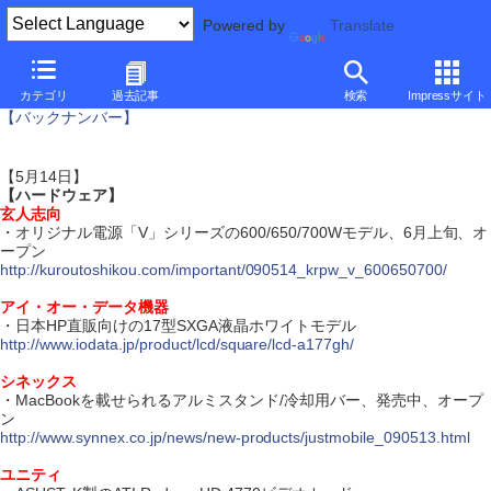
Powered by
Translate
ダイジェスト・ニュース
カテゴリ
過去記事
検索
Impressサイト
【バックナンバー】
【5月14日】
【ハードウェア】
玄人志向
・オリジナル電源「V」シリーズの600/650/700Wモデル、6月上旬、オ
ープン
http://kuroutoshikou.com/important/090514_krpw_v_600650700/
アイ・オー・データ機器
・日本HP直販向けの17型SXGA液晶ホワイトモデル
http://www.iodata.jp/product/lcd/square/lcd-a177gh/
シネックス
・MacBookを載せられるアルミスタンド/冷却用バー、発売中、オープ
ン
http://www.synnex.co.jp/news/new-products/justmobile_090513.html
ユニティ