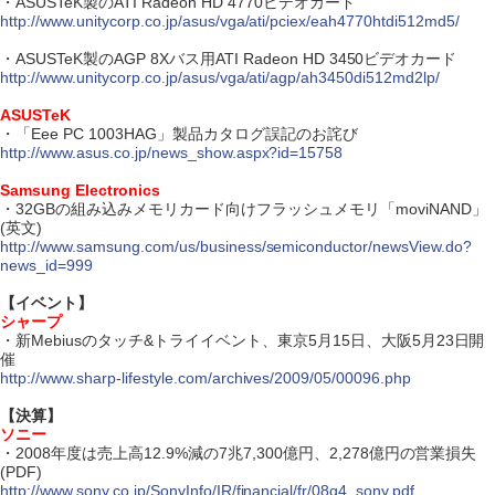
・ASUSTeK製のATI Radeon HD 4770ビデオカード
http://www.unitycorp.co.jp/asus/vga/ati/pciex/eah4770htdi512md5/
・ASUSTeK製のAGP 8Xバス用ATI Radeon HD 3450ビデオカード
http://www.unitycorp.co.jp/asus/vga/ati/agp/ah3450di512md2lp/
ASUSTeK
・「Eee PC 1003HAG」製品カタログ誤記のお詫び
http://www.asus.co.jp/news_show.aspx?id=15758
Samsung Electronics
・32GBの組み込みメモリカード向けフラッシュメモリ「moviNAND」
(英文)
http://www.samsung.com/us/business/semiconductor/newsView.do?
news_id=999
【イベント】
シャープ
・新Mebiusのタッチ&トライイベント、東京5月15日、大阪5月23日開
催
http://www.sharp-lifestyle.com/archives/2009/05/00096.php
【決算】
ソニー
・2008年度は売上高12.9%減の7兆7,300億円、2,278億円の営業損失
(PDF)
http://www.sony.co.jp/SonyInfo/IR/financial/fr/08q4_sony.pdf