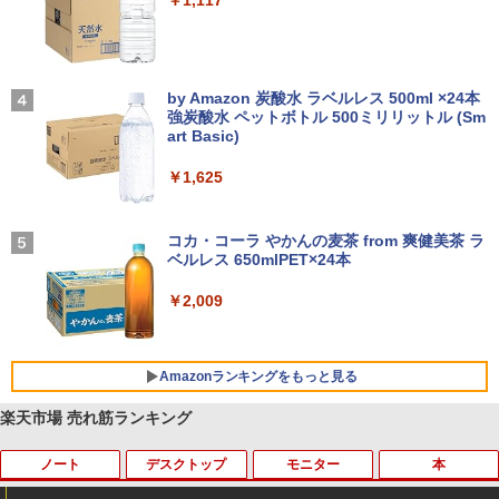
￥1,117
【2026年アップグレード版】AOKIMI ワイヤ
On My Road (Stadium ver.)
レスイヤホン bluetooth イヤホン V12 小型
by Amazon 炭酸水 ラベルレス 500ml ×24本
軽量 ブルートゥースHi-Fi 最大36時間再生 ぶ
強炭酸水 ペットボトル 500ミリリットル (Sm
￥250
るーとゅーす コードレス ENCノイズキャン
art Basic)
セリング 自動ペアリング Type-C充電 マイク
付き 防水 タッチ式音量調整 スポーツ/通勤/通
￥1,625
学/WEB会議 6.0(オフホワイト)
BUGS LIFE
￥2,599
コカ・コーラ やかんの麦茶 from 爽健美茶 ラ
ベルレス 650mlPET×24本
￥250
Xiaomi シャオミ REDMI Buds 8 Lite ワイヤ
￥2,009
レスイヤホン Bluetooth 5.4 ノイズキャンセ
リング ANC 36時間再生
￥3,480
Amazonランキングをもっと見る
楽天市場 売れ筋ランキング
ノート
デスクトップ
モニター
本
薬屋のひとりごと 17巻 (デジタル版ビッグガ
ンガンコミックス)