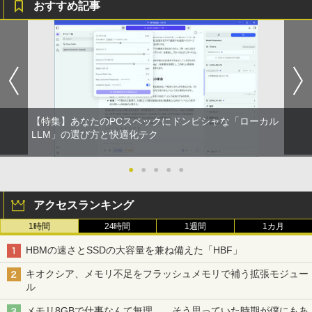
おすすめ記事
￥770
数学 大学入試問題解答集 2026 国公立大
1
編
異世界居酒屋「のぶ」(22) (角川コミックス・
￥5,665
エース)
￥832
【特集】あなたのPCスペックにドンピシャな「ローカル
町人Aは悪役令嬢をどうしても救いた
LLM」の選び方と快適化テク
2
い〜どぶと空と氷の姫君〜 10【電子書
ONE PIECE モノクロ版 115 (ジャンプコミッ
店共通特典イラスト付】 【電子書籍】[
クスDIGITAL)
目黒三吉 ]
●
●
●
●
●
￥594
￥726
アクセスランキング
1時間
24時間
1週間
1カ月
HUNTER×HUNTER モノクロ版 39 (ジャンプ
辺境の貧乏伯爵に嫁ぐことになったので
3
HBMの速さとSSDの大容量を兼ね備えた「HBF」
コミックスDIGITAL)
領地改革に励みます〜the letter from Bo
ule〜 5【電子書店共通特典イラスト
キオクシア、メモリ不足をフラッシュメモリで補う拡張モジュー
付】 【電子書籍】[ 深山じお ]
￥572
ル
￥726
メモリ8GBで仕事なんて無理……そう思っていた時期が僕にもあ