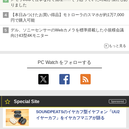
りました
スーパーの裏でヤニ吸うふたり 9巻 (デジタル
版ビッグガンガンコミックス)
【本日みつけたお買い得品】モトローラのスマホが約1万7,000
楽譜 吹奏楽J−POP 好きすぎて滅！〔Gra
4
円で購入可能
de 3〕／M！LK【沖縄・離島以外送料無
￥810
料】
デル、ソニーセンサーのWebカメラを標準搭載した小規模会議
向け43型4Kモニター
￥5,940
もっと見る
ふかふかダンジョン攻略記〜俺の異世界
5
PC Watch をフォローする
転生冒険譚〜/ 20 【電子書籍】[ KAKER
U ]
￥792
Special Site
SOUNDPEATSのイヤカフ型イヤフォン「UU2
イヤーカフ」をイヤカフマニアが語る