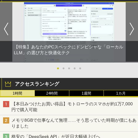
HP EliteDesk800 G4 SFF オフィス付き
DELL デル・テクノロジーズ Dell Pro 2
角川まんが学習シリーズ 世界の歴史
1
1
1
Corei5-8500 / メモリ16GB / HDD500GB
3.8 ディスプレイ E2425HM 【法人限
全20巻定番セット [ 羽田 正 ]
windows11 Pro 中古 デスクトップパソ
定】【NE直】
コン オプション変更可能（ 32GB / 64G
￥24,200
B / M.2 SSD 512GB~1TB Windows10 O
￥12,700
S 選択可能）
￥28,800
【特集】あなたのPCスペックにドンピシャな「ローカル
途上の王国 一号線を北上せよ モロッ
2
Yoothi 互換品 11.6インチ ASUS B1100
コ天涯編 [ 沢木耕太郎 ]
LLM」の選び方と快適化テク
2
B1100F B1100FKA BR1100 BR1100C B
R1100F BR1100FKA B1100FKA-BP135
￥2,310
Mouse Computer MPro-S230【第11世
4XA B1100FKA-BP0402RA 対応 1366x7
●
●
●
●
●
2
代Core i5 11400/メモリ16GB(DDR4)/SS
68 HD IPS LED LCD ディスプレイ タッ
D256GB/Win11Pro/HDMI/DP/MousePr
チスクリーン タッチ機能付き液晶パネル
アクセスランキング
o】【中古/送料無料】※沖縄・離島を除
修理交換用液晶タッチパネル ベゼル付き
く
魔女と傭兵（9） 【電子書籍】[ 宮木真人
3
1時間
24時間
1週間
1カ月
￥13,800
]
￥34,980
【本日みつけたお買い得品】モトローラのスマホが約1万7,000
￥792
円で購入可能
モニター 27インチ 144Hz FHD pcモニタ
3
メモリ8GBで仕事なんて無理……そう思っていた時期が僕にもあ
【正規永久版Office付き】NiPoGi ミニp
ー フリッカーレス FullHD ブルーライト
3
りました
c Intel N5030 最大3.1Hz mini pc Windo
カット ノングレア ディスプレイ HDMI 1
ws11 Pro 12GB+256GB SSD (4TB拡大
44hz pcモニター Adaptive-Sync ブラッ
怪異の民俗学【全8巻】セット [ 小松 和
4
格安の「DeepSeek API」が近日大幅値上げへ