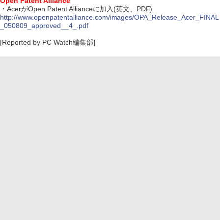
Open Patent Alliance
・AcerがOpen Patent Allianceに加入(英文、PDF)
http://www.openpatentalliance.com/images/OPA_Release_Acer_FINAL
_050809_approved__4_.pdf
[Reported by PC Watch編集部]