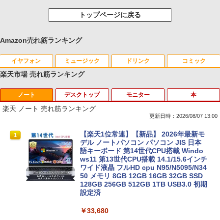
トップページに戻る
Amazon売れ筋ランキング
イヤフォン
ミュージック
ドリンク
コミック
楽天市場 売れ筋ランキング
ノート
デスクトップ
モニター
本
Anker Soundcore P40i オフホワイト
BRUCE WAYNE feat. Flo Milli, ATL Jacob
【Amazon.co.jp限定】 い・ろ・は・す 2L P
薬屋のひとりごと 17巻 (デジタル版ビッグガ
[Explicit]
ET ラベルレス ×8本
ンガンコミックス)
楽天 ノート 売れ筋ランキング
￥7,990
更新日時：2026/08/07 13:00
￥250
￥1,112
￥770
【楽天1位常連】【新品】 2026年最新モ
1
デル ノートパソコン パソコン JIS 日本
語キーボード 第14世代CPU搭載 Windo
Anker Soundcore P31i ブラック
BRUCE WAYNE feat. Flo Milli, ATL Jacob
by Amazon 天然水 ラベルレス 500ml ×24本
異世界居酒屋「のぶ」(22) (角川コミックス・
ws11 第13世代CPU搭載 14.1/15.6インチ
[Explicit]
富士山の天然水 バナジウム含有 水 ミネラル
エース)
ワイド液晶 フルHD cpu N95/N5095/N34
ウォーター ペットボトル 静岡県産 500ミリリ
50 メモリ 8GB 12GB 16GB 32GB SSD
￥5,990
ットル (Smart Basic)
128GB 256GB 512GB 1TB USB3.0 初期
￥250
￥832
設定済
￥1,380
￥33,680