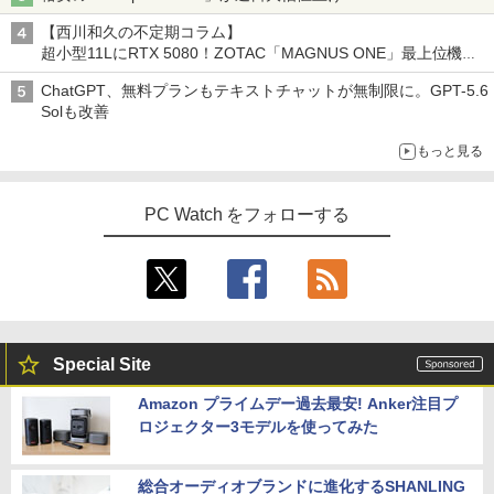
可能) 4K 静音 高速熱放散 小型超軽量ミ
ク MAXZEN MJM27IC01 MJM27IC04-F
彦 ]
ニパソコン豊富なインターフェース USB
144 マクスゼン
【西川和久の不定期コラム】
3.2/HDMI 2.0×2 高速2.4G/5GWi-Fi BT4.
￥25,300
超小型11LにRTX 5080！ZOTAC「MAGNUS ONE」最上位機の
2 省電力 小型パソコン
￥13,480
実力を探る
ChatGPT、無料プランもテキストチャットが無制限に。GPT-5.6
￥39,980
Solも改善
リラックマ・日めくり（2027年1月始ま
5
＼本日限定500円値下げ／＼楽天1位！20
4
りカレンダー）
もっと見る
26年最新の超軽量超薄型／モバイルモニ
【ポイント10倍】美品 HP 400 G6 SF 9
ター 15.6インチ フルHD 4K 144Hz タッ
4
￥3,960
世代 Core i5 9500 メモリ8GB 16GB 32
チパネル バッテリー内蔵 無線接続 12モ
PC Watch をフォローする
GB 新品M.2SSD256GB 512GB office付
デル選択 非光沢 IPSパネル Type-C HDM
き デスクトップパソコン 中古パソコン P
I 軽量 薄型 リモートワーク ディスプレイ
C Windows11 pro Win11 3画面 PC 800
持ち運び ポータブルモニター
600 G5 G4 モニタ セット オフィス 2024
搭載 選択可 8世代 10世代 DELL 1311a
￥12,480
￥35,860
Special Site
Dell Technologies P2422H プロフェッ
5
ショナルシリーズ 23.8インチワイドモニ
Amazon プライムデー過去最安! Anker注目プ
【中古】富士通 ESPRIMO D588 整備済
タ / 1920×1080 / HDMI、VGA、Display
5
ロジェクター3モデルを使ってみた
み品 第9世代 Intel Core i3-9100 / Core i
Port / ブラック（スタンド一部:シルバ
5-9500 デスクトップPC メモリ8GB M.2
ー）中古モニター 送料無料 3か月保証付
SSD256GB DVD Office2021 Windows1
き0830-1
1Pro DVI-D DisplayPort パソコン単体
総合オーディオブランドに進化するSHANLING