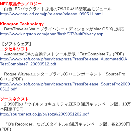
NEC液晶テクノロジー
・白色LEDバックライト採用の7/9/10.4/15型液晶モジュール
http://www.nec-lcd.com/jp/release/release_090511.html
Kinsgton Technology
・DataTraveler Vault プライバシーエディションがMac OS Xに対応
http://www.kingston.com/japan/flash/DTVaultPrivacy.asp
【ソフトウェア】
エクセルソフト
・AutomatedQAの自動テストツール新版「TestComplete 7」(PDF)
http://www.xlsoft.com/jp/services/press/PressRelease_AutomatedQA_
TestComplate7_20090512.pdf
・Rogue WaveのエンタープライズC++コンポーネント「SourcePro
C++」(PDF)
http://www.xlsoft.com/jp/services/press/PressRelease_SourcePro2009
0512.pdf
ソースネクスト
・2,990円の「ウイルスセキュリティZERO 謝恩キャンペーン版」10万
本限定(PDF)
http://sourcenext.co.jp/pr/sozai/2009051202.pdf
・「B's Recorder」など10タイトルの謝恩キャンペーン版、各2,990円
(PDF)