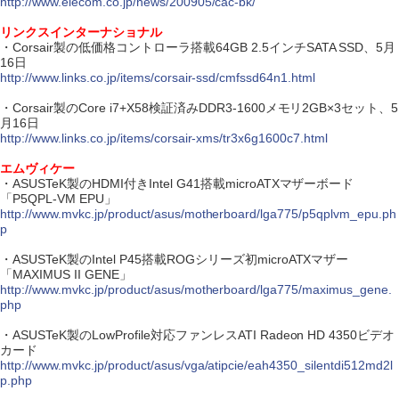
http://www.elecom.co.jp/news/200905/cac-bk/
リンクスインターナショナル
・Corsair製の低価格コントローラ搭載64GB 2.5インチSATA SSD、5月
16日
http://www.links.co.jp/items/corsair-ssd/cmfssd64n1.html
・Corsair製のCore i7+X58検証済みDDR3-1600メモリ2GB×3セット、5
月16日
http://www.links.co.jp/items/corsair-xms/tr3x6g1600c7.html
エムヴィケー
・ASUSTeK製のHDMI付きIntel G41搭載microATXマザーボード
「P5QPL-VM EPU」
http://www.mvkc.jp/product/asus/motherboard/lga775/p5qplvm_epu.ph
p
・ASUSTeK製のIntel P45搭載ROGシリーズ初microATXマザー
「MAXIMUS II GENE」
http://www.mvkc.jp/product/asus/motherboard/lga775/maximus_gene.
php
・ASUSTeK製のLowProfile対応ファンレスATI Radeon HD 4350ビデオ
カード
http://www.mvkc.jp/product/asus/vga/atipcie/eah4350_silentdi512md2l
p.php