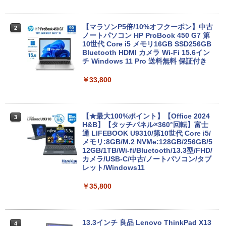
Anker Soundcore Liberty 5 ミッドナイトブ
On My Road (Stadium ver.)
ONE PIECE モノクロ版 115 (ジャンプコミッ
ラック
クスDIGITAL)
by Amazon 天然水ラベルレス 2L×9本
￥250
【マラソンP5倍/10%オフクーポン】中古
￥14,990
￥594
￥1,117
2
ノートパソコン HP ProBook 450 G7 第
10世代 Core i5 メモリ16GB SSD256GB
Bluetooth HDMI カメラ Wi-Fi 15.6イン
チ Windows 11 Pro 送料無料 保証付き
【2026年アップグレード版】AOKIMI ワイヤ
On My Road (Stadium ver.)
HUNTER×HUNTER モノクロ版 39 (ジャンプ
レスイヤホン bluetooth イヤホン V12 小型
コミックスDIGITAL)
by Amazon 炭酸水 ラベルレス 500ml ×24本
￥33,800
軽量 ブルートゥースHi-Fi 最大36時間再生 ぶ
強炭酸水 ペットボトル 500ミリリットル (Sm
￥250
るーとゅーす コードレス ENCノイズキャン
art Basic)
￥572
セリング 自動ペアリング Type-C充電 マイク
付き 防水 タッチ式音量調整 スポーツ/通勤/通
￥1,625
学/WEB会議(ホワイト)
【★最大100%ポイント】【Office 2024
3
H&B】【タッチパネル×360°回転】富士
BUGS LIFE
スーパーの裏でヤニ吸うふたり 9巻 (デジタル
通 LIFEBOOK U9310/第10世代 Core i5/
￥1,964
版ビッグガンガンコミックス)
コカ・コーラ やかんの麦茶 from 爽健美茶 ラ
メモリ:8GB/M.2 NVMe:128GB/256GB/5
ベルレス 650mlPET×24本
￥250
12GB/1TB/Wi-fi/Bluetooth/13.3型/FHD/
￥810
カメラ/USB-C/中古/ノートパソコン/タブ
Xiaomi シャオミ REDMI Buds 8 Lite ワイヤ
￥2,009
レット/Windows11
レスイヤホン Bluetooth 5.4 ノイズキャンセ
リング ANC 36時間再生
￥35,800
￥2,980
13.3インチ 良品 Lenovo ThinkPad X13
4