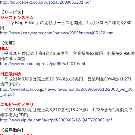
http://sourcenext.co.jp/pr/sozai/2009051201.pdf
【サービス】
ジャストシステム
・「xfy Blog Editor」の定額サービスを開始、1カ月300円/1年間3,360
円
http://www.justsystems.com/jp/news/2009f/news/j05122.html
【決算】
NEC
・平成20年度は売上高4兆2,156億円、営業損失62億円、純損失2,966億
円の減収減益
http://www.nec.co.jp/press/ja/0905/1201.html
日立製作所
・平成21年3月期は売上高10.9%減の10兆円、営業利益63%減の1,271
億円(PDF)
http://www.hitachi.co.jp/New/cnews/month/2009/05/0512/2008_An_00j
_all.pdf
エルピーダメモリ
・平成21年3月期は売上高3,310億円(18.4%減)、1,788億円の純損失で
赤字拡大(PDF)
http://www.elpida.com/ja/ir/pdf/2009-05-12-Q4FY2008J.pdf
【業界動向】