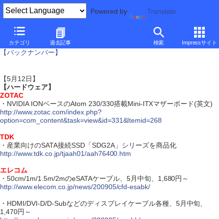
Powered by
Translate
ダイジェスト・ニュース
カテゴリ
過去記事
検索
Impressサイト
【バックナンバー】
【5月12日】
【ハードウェア】
ZOTAC
・NVIDIA IONベースのAtom 230/330搭載Mini-ITXマザーボード(英文)
http://www.zotac.com/index.php?
option=com_content&task=view&id=331&Itemid=268
TDK
・産業向けのSATA接続SSD「SDG2A」シリーズを商品化
http://www.tdk.co.jp/tjaah01/aah76400.htm
エレコム
・50cm/1m/1.5m/2mのeSATAケーブル、5月中旬、1,680円～
http://www.elecom.co.jp/news/200905/cfd-esabk/
・HDMI/DVI-D/D-Subなどのディスプレイケーブル各種、5月中旬、
1,470円～