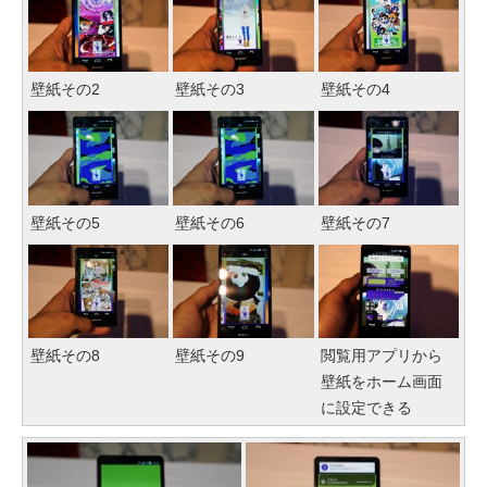
壁紙その2
壁紙その3
壁紙その4
壁紙その5
壁紙その6
壁紙その7
壁紙その8
壁紙その9
閲覧用アプリから
壁紙をホーム画面
に設定できる