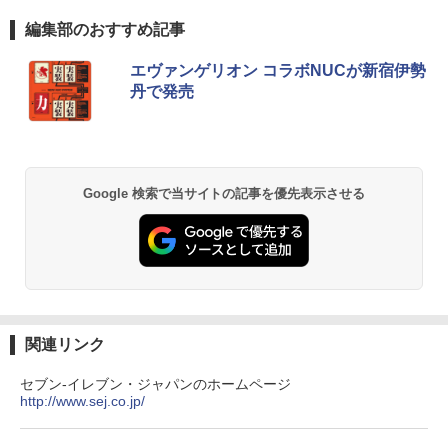
￥11,980
Anker Soundcore P42i (Bluetooth 6.1)【完
BRUCE WAYNE feat. Flo Milli, ATL Jacob
by Amazon 天然水 ラベルレス 500ml ×24本
薬屋のひとりごと 17巻 (デジタル版ビッグガ
編集部のおすすめ記事
￥6,500
￥14,794
全ワイヤレスイヤホン/ウルトラノイズキャン
[Explicit]
富士山の天然水 バナジウム含有 水 ミネラル
ンガンコミックス)
セリング 3.5 / マルチポイント接続 / 最大40時
ウォーター ペットボトル 静岡県産 500ミリリ
エヴァンゲリオン コラボNUCが新宿伊勢
間再生 / コンパクト形状/持ち運びに便利 / IP5
ットル (Smart Basic)
￥250
￥770
丹で発売
5 防塵防水位規格/PSE技術基準適合】パープ
【クーポン使用で25,460円 8/2〜10迄】
2
【期間限定5%OFFクーポン 8/12 10時ま
学園騎士のレベルアップ！レベル1000超
2
2
ル
￥1,380
軽量 小型 レッツノート SV8 12.1型 第8
で】 ゲーミングモニター モニター 24.5
えの転生者、落ちこぼれクラスに入学。
世代 Corei5 8365U メモリ16GB M.2 SS
インチ 24インチ 180Hz 180hz FHD フリ
そして、（コミック） ： 13 【電子書
￥9,990
D 256GB Wi-Fi5 Bluetooth USB Type-
BRUCE WAYNE feat. Flo Milli, ATL Jacob
異世界居酒屋「のぶ」(22) (角川コミックス・
ッカーレス 24.5型 FullHD ブルーライト
籍】[ 白石識 ]
C Webカメラ Windows11 Pro MS offic
[Explicit]
エース)
【Amazon.co.jp限定】 い・ろ・は・す 2L P
カット ノングレア HDMI Adaptive-Sync
e2019 搭載 ノートパソコン 訳あり Let's
ET ラベルレス ×8本
ブラック MAXZEN MGM25IC03 マクス
Google 検索で当サイトの記事を優先表示させる
￥792
note レビュー投稿で180日保証
Anker Soundcore P31i ピンク
￥250
￥832
ゼン
￥1,112
￥26,800
￥5,990
￥11,980
[新品]サカモトデイズ SAKAMOTO DAY
3
見知らぬ糸
ONE PIECE モノクロ版 115 (ジャンプコミッ
S (1-28巻 最新刊) 全巻セット
クスDIGITAL)
by Amazon 天然水ラベルレス 2L×9本
MS Office 2024 H&B 搭載｜中古ノート
3
￥250
【期間限定10%OFFクーポン 8/12 10時
￥14,916
3
パソコン Windows11 Office付｜Core i5
Anker Soundcore Liberty 5 ディープブルー
￥594
￥1,117
まで】 ゲーミングモニター 27インチ FH
第10世代 以降 メモリ 8GB SSD 256GB
関連リンク
D 240Hz 1ms Fast IPSパネル HDMI2.0×
｜富士通 LIFEBOOK A5510｜中古 ノー
￥14,990
1 DP1.4×1 Adaptive Sync対応 フリッカ
トパソコン オフィス付き 中古PC ノート
セブン‐イレブン・ジャパンのホームページ
ーフリー ブルーライトカット モニター
PC｜テンキー WEBカメラ 内蔵 Bluetoo
http://www.sej.co.jp/
ディスプレイ MAXZEN MGM27IC04-F2
On My Road (Stadium ver.)
HUNTER×HUNTER モノクロ版 39 (ジャンプ
永瀬廉 ファースト写真集（仮） [ 永瀬廉
th 15.6インチ 初期設定済み
4
40
コミックスDIGITAL)
by Amazon 炭酸水 ラベルレス 500ml ×24本
]
強炭酸水 ペットボトル 500ミリリットル (Sm
￥250
￥34,800