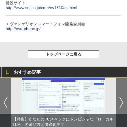
art Basic)
【2026年アップグレード版】AOKIMI ワイヤ
￥13,980
￥572
特設サイト
￥3,960
レスイヤホン bluetooth イヤホン V12 小型
http://www.sej.co.jp/cmp/ev1510/sp.html
軽量 ブルートゥースHi-Fi 最大36時間再生 ぶ
￥1,625
るーとゅーす コードレス ENCノイズキャン
ノートパソコン 14インチ 新品 Windows
4
セリング 自動ペアリング Type-C充電 マイク
ASUS エイスース 液晶ディスプレイ Ey
On My Road (Stadium ver.)
スーパーの裏でヤニ吸うふたり 9巻 (デジタル
エヴァンゲリオンスマートフォン開発委員会
4
11 Pro Office搭載 日本語キーボード メ
付き 防水 タッチ式音量調整 スポーツ/通勤/通
e Care [ 27型 / フルHD(1920×1080) / ワ
版ビッグガンガンコミックス)
ちいかわ なんか小さくてかわいいやつ
http://eva-phone.jp/
【Amazon.co.jp限定】 伊藤園 磨かれて、澄
5
モリ 8GB SSD 128GB 256GB 512GB 1
学/WEB会議(ホワイト)
イド ] VA279HG
（1） （ワイドKC） [ ナガノ ]
みきった日本の水 2L 8本 ラベルレス [ ケース
￥250
TB Webカメラ WiFi Bluetooth 選べる
] [ 水 ] [ ペットボトル ] [ 箱買い ] [ ストック
￥810
カラー 14型 薄型 軽量 初心者 学習向け P
￥1,964
￥15,800
] [ 水分補給 ]
￥1,100
C ピンク シルバー 最短当日出荷
￥998
トップページに戻る
￥29,800
Xiaomi シャオミ REDMI Buds 8 Lite ワイヤ
レスイヤホン Bluetooth 5.4 ノイズキャンセ
IODATA アイ・オー・データ LCD-AH19
5
リング ANC 36時間再生
1EDB ブラック 18.5型ワイド液晶ディス
おすすめ記事
プレイ LCDAH191EDB
新品ノートパソコン ノートPC 新品 Offic
5
￥3,480
e付き 初心者向け Windows11 初期設定
￥16,266
済 Webカメラ zoom 15.6型 テンキー付 I
ntel メモリ8GB16GB SSD256GB/512G
B フルHD液晶 大容量バッテリー Wi-Fi
テレワーク応援 在宅勤務 学生向け
￥39,800
【特集】あなたのPCスペックにドンピシャな「ローカル
LLM」の選び方と快適化テク