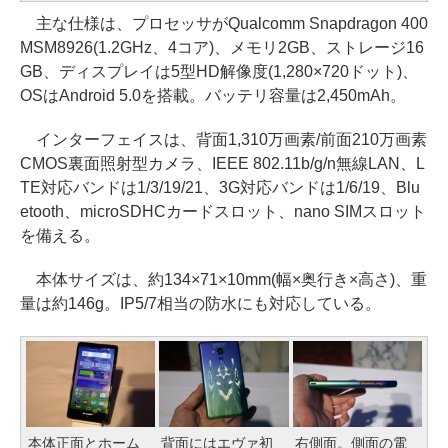
主な仕様は、プロセッサがQualcomm Snapdragon 400
MSM8926(1.2GHz、4コア)、メモリ2GB、ストレージ16
GB、ディスプレイは5型HD解像度(1,280×720ドット)、
OSはAndroid 5.0を搭載。バッテリ容量は2,450mAh。
インターフェイスは、背面1,310万画素/前面210万画素
CMOS裏面照射型カメラ、IEEE 802.11b/g/n無線LAN、L
TE対応バンドは1/3/19/21、3G対応バンドは1/6/19、Blu
etooth、microSDHCカードスロット、nano SIMスロット
を備える。
本体サイズは、約134×71×10mm(幅×奥行き×高さ)、重
量は約146g。IP5/7相当の防水にも対応している。
本体正面とホーム
背面にはエヴァ初
右側面。側面の電