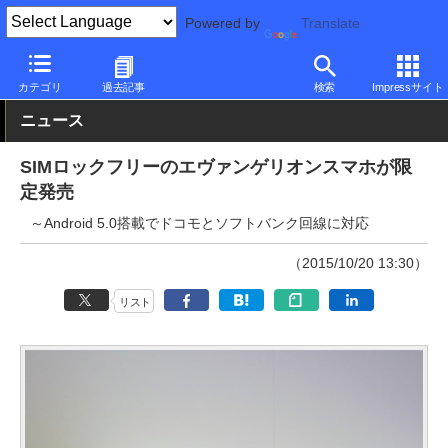
Powered by
Translate
PC Watch
パソコン/タブレット/スマートフォン
スマートフォン
カテゴリ
過去記事
検索
Impressサイト
ニュース
SIMロックフリーのエヴァンゲリオンスマホが限
定発売
～Android 5.0搭載でドコモとソフトバンク回線に対応
（2015/10/20 13:30）
リスト