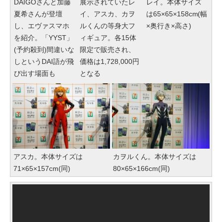
DAIGOさんと加藤
展示されていたレ
レイ。本体サイズ
夏希さんが登壇
イ、アスカ、カヲ
は65×65×158cm(幅
し、エヴァスマホ
ルくんの等身大フ
×奥行き×高さ)
を紹介。「YYST」
ィギュア。各15体
(予約殺到)間違いな
限定で販売され、
しというDAI語が飛
価格は1,728,000円
び出す場面も
となる
アスカ。本体サイズは
カヲルくん。本体サイズは
71×65×157cm(同)
80×65×166cm(同)