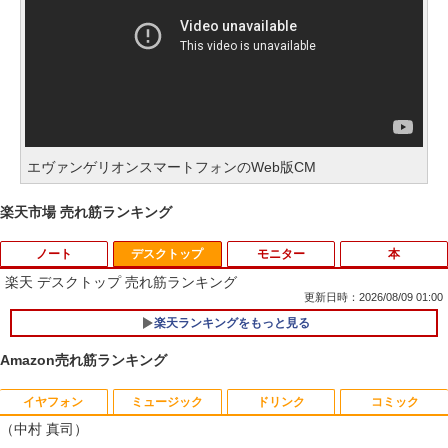
エヴァンゲリオンスマートフォンのWeb版CM
楽天市場 売れ筋ランキング
ノート
デスクトップ
モニター
本
楽天 デスクトップ 売れ筋ランキング
更新日時：2026/08/09 01:00
楽天ランキングをもっと見る
中古ノートパソコン インテル Celeron C
1
ore i5 Windows11 Pro Office 2024付き
Amazon売れ筋ランキング
メモリ4GB/8GB/16GB選択可 SSD128G
B/1TB選択可 15.6型 テンキー ビジネス
在宅勤務 学生向け 初期設定不要 店長お
イヤフォン
ミュージック
ドリンク
コミック
WACOM 液晶ペンタブレット DTK-2451/
【中古】 祇園祭千百五十年記念 中近世祇
1
1
まかせ中古厳選 ノートPC ノート パソコ
（中村 真司）
G0 wacom ワコム 液晶 液タブ タブ タブ
園社の研究 / 下坂 守 / 法蔵館 [単行本]
ン 中古PC 在宅ワーク オフィス 中古
レット フルhd
【宅配便出荷】