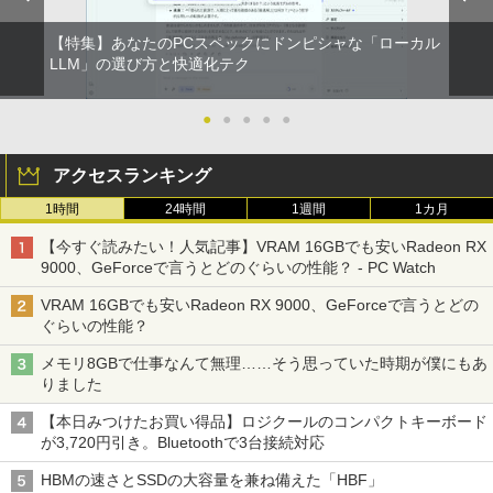
【特集】あなたのPCスペックにドンピシャな「ローカル
LLM」の選び方と快適化テク
●
●
●
●
●
アクセスランキング
1時間
24時間
1週間
1カ月
【今すぐ読みたい！人気記事】VRAM 16GBでも安いRadeon RX
9000、GeForceで言うとどのぐらいの性能？ - PC Watch
VRAM 16GBでも安いRadeon RX 9000、GeForceで言うとどの
ぐらいの性能？
メモリ8GBで仕事なんて無理……そう思っていた時期が僕にもあ
りました
【本日みつけたお買い得品】ロジクールのコンパクトキーボード
が3,720円引き。Bluetoothで3台接続対応
HBMの速さとSSDの大容量を兼ね備えた「HBF」