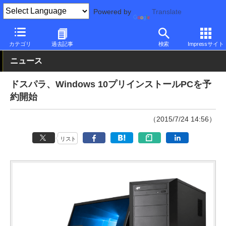
Powered by
Translate
PC Watch
パソコン/タブレット/スマートフォン
デスクトップパ
カテゴリ
過去記事
検索
Impressサイト
ニュース
ドスパラ、Windows 10プリインストールPCを予
約開始
（2015/7/24 14:56）
リスト