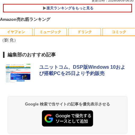
更新日時：2026/08/09 06:00
楽天ランキングをもっと見る
Amazon売れ筋ランキング
イヤフォン
ミュージック
ドリンク
コミック
音羽美奈写真集（仮） [ 音羽美奈 ]
1
（劉 尭）
￥4,180
Anker Soundcore P40i オフホワイト
BRUCE WAYNE feat. Flo Milli, ATL Jacob
by Amazon 天然水 ラベルレス 500ml ×24本
薬屋のひとりごと 17巻 (デジタル版ビッグガ
編集部のおすすめ記事
[Explicit]
富士山の天然水 バナジウム含有 水 ミネラル
ンガンコミックス)
ウォーター ペットボトル 静岡県産 500ミリリ
￥7,990
ユニットコム、DSP版Windows 10およ
ットル (Smart Basic)
￥250
￥770
び搭載PCを25日より予約販売
ビジネス・キャリア検定試験標準テキス
2
￥1,380
ト 経営戦略2級［第3版］ 公的資格試
験 ビジキャリ [ 高山誠 ]
Anker Soundcore P31i ブラック
BRUCE WAYNE feat. Flo Milli, ATL Jacob
異世界居酒屋「のぶ」(22) (角川コミックス・
[Explicit]
エース)
【Amazon.co.jp限定】 い・ろ・は・す 2L P
￥4,290
ET ラベルレス ×8本
￥5,990
Google 検索で当サイトの記事を優先表示させる
￥250
￥832
￥1,112
かたわれ令嬢が男装する理由（コミッ
3
ク） ： 6 【電子書籍】[ 雨宮レイ. ]
Anker Soundcore Liberty 5 ミッドナイトブ
見知らぬ糸
ONE PIECE モノクロ版 115 (ジャンプコミッ
ラック
クスDIGITAL)