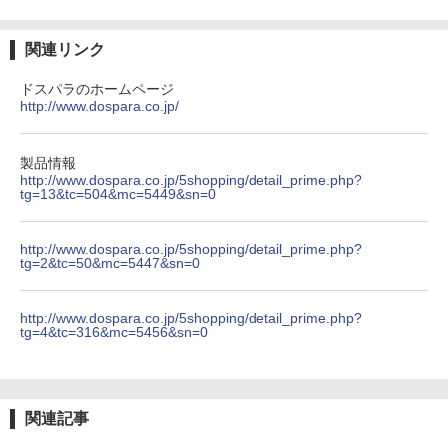
by Amazon 炭酸水 ラベルレス 500ml ×24本
￥1,034
強炭酸水 ペットボトル 500ミリリットル (Sm
￥250
art Basic)
￥14,990
￥594
関連リンク
￥1,625
ドスパラのホームページ
ポケモンずかんドリル 5さい 4冊セット
4
http://www.dospara.co.jp/
【2026年アップグレード版】AOKIMI ワイヤ
On My Road (Stadium ver.)
HUNTER×HUNTER モノクロ版 39 (ジャンプ
レスイヤホン bluetooth イヤホン V12 小型
コミックスDIGITAL)
by Amazon 天然水ラベルレス 2L×9本
￥4,664
軽量 ブルートゥースHi-Fi 最大36時間再生 ぶ
￥250
るーとゅーす コードレス ENCノイズキャン
￥572
製品情報
￥1,117
セリング 自動ペアリング Type-C充電 マイク
http://www.dospara.co.jp/5shopping/detail_prime.php?
付き 防水 タッチ式音量調整 スポーツ/通勤/通
tg=13&tc=504&mc=5449&sn=0
学/WEB会議(ホワイト)
On My Road (Stadium ver.)
スーパーの裏でヤニ吸うふたり 9巻 (デジタル
シバつき物件 8 【電子書籍】[ 大森えす ]
5
￥1,964
http://www.dospara.co.jp/5shopping/detail_prime.php?
版ビッグガンガンコミックス)
【Amazon.co.jp限定】 伊藤園 磨かれて、澄
tg=2&tc=50&mc=5447&sn=0
みきった日本の水 2L 8本 ラベルレス [ ケース
￥250
￥770
] [ 水 ] [ ペットボトル ] [ 箱買い ] [ ストック
￥810
Xiaomi シャオミ REDMI Buds 8 Lite ワイヤ
] [ 水分補給 ]
http://www.dospara.co.jp/5shopping/detail_prime.php?
レスイヤホン Bluetooth 5.4 ノイズキャンセ
tg=4&tc=316&mc=5456&sn=0
リング ANC 36時間再生
￥998
￥3,480
関連記事