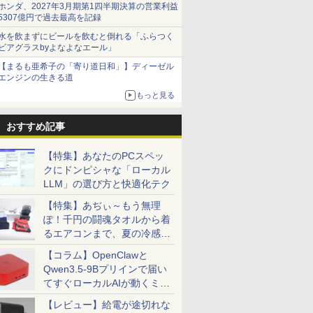
ホンダ、2027年3月期第1四半期決算の営業利益
5307億円で過去最高を記録
水を飲まずにビールを飲むと倒れる「ふらつく
ビアグラスbyよなよなエール」
【まるも亜希子の「寄り道日和」】ディーゼル
エンジンの生きる道
もっと見る
おすすめ記事
【特集】あなたのPCスペッ
クにドンピシャな「ローカル
LLM」の選び方と快適化テク
【特集】あぢぃ～もう無理
ぽ！千円の闘魂タオルから着
るエアコンまで、夏の冷感グ
ッズ一挙紹介
【コラム】OpenClawと
Qwen3.5-9Bプリインで届い
てすぐローカルAIが動くミニ
PC「SER9 Pro」
【レビュー】給電が途切れな