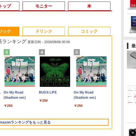
トップ
モニター
本
3
3
3
3
4
4
4
4
5
5
5
5
6
6
6
ジック
ドリンク
コミック
れ筋ランキング
更新日時：2026/08/06 06:06
最
間
タ
【新品】【楽天1位！】
【正規永久版Office付
公式テキスト 年金ア
【お買い物マラソ開催
本日10倍！高性能第10
【公式・直販】
アイ・オー・データ機
永瀬廉 プレミアム
本日超得 P5倍｜MS
【マラソン値引中！
液晶ディスプレイ アイ
異世界居酒屋「のぶ」
Wi-Fi6(802
液晶タッチパ
最強タンクの
古ノ
n-
巻)
ノートパソコン 新品第
き】ミニpc 【Intel
ドバイザー3級 2026
中！P最大31.5%還
世代Core i7-10610Uノ
Copilot＋PC デスクト
器 LCD-DF241EDB-A
BOX[本/雑誌] 【初回限
Office 2024 H&B 搭載
RTX5070搭載 国内組立
オーデータ LCD-
(22) 【電子書籍】[ 蝉
HP ZBook Fi
ット15.6インチ 
略 〜体力99
世代
 一
13世代CPU搭載ノート
N5095 LPDDR4X
年度受験用 [ 経済法令
元】【五年保証】24イ
ートパソコン 中古
ップパソコン PC 一体
定版】(仮) (単行本・ム
｜中古 2in1 ノートパ
新品】ゲーミングPC
DF241ED LCD-
川 夏哉 ]
型 NVIDIA Q
15-ed0000 15
スキル持ちタ
￥18,090
8世
PC Office付きノートパ
16GB 256GB SSD】
研究会 ]
ンチゲーミングモニタ
Dynabook G83 超軽量
型 Office付き 可能 新
ック) / 永瀬廉
ソコン Windows11
RTX5070 Ryzen7
DF241EDB-A [「5年保
モリ16GB NVM
ed1xxx シリーズ
者パーティー
￥29,800
￥49,800
￥2,530
￥13,999
￥27,600
￥144,980
￥8,800
￥49,800
￥260,775
￥18,090
￥924
￥55,000
￥18,900
￥770
3イ
非搭
ソコン 初心者向け
mini pc Windows11
ー 200Hz 1ms応答
約779g メモリ最大
品 Lenovo IdeaCentre
Office付き｜HP Elite
5700X メモリ32GB
証」DP搭載23.8型ワイ
ボードバックライ
001 対応 Full
れる〜 15巻
.
Anker Soundcore
On My Road
【2026年アップグレ
BUGS LIFE
Xiaomi シャオミ
On My Road
レ
Windows11 初期設定
Pro 超軽量 4コア/4スレ
FHD 非光沢 FastIPSパ
16GB 新品SSD1TB
AIO 24AKP10 KRK
Dragonfly 2in1｜Core
SSD1TB Windows11
ド液晶 ブラック]
Windows11
LCD ディス
籍】[ 木嶋隆太
Liberty 5 ミッドナイ
(Stadium ver.)
ード版】AOKIMI ワ
REDMI Buds 8 Lite ワ
(Stadium ver.)
済 Webカメラ zoom
ッド 2.9GHz ミニパソ
ネル FreeSync FHD
13.3インチ HDMI搭載
23.8インチ FHD IPS液
i5 第8世代 8265U メモ
デスクトップPC モン
タッチ機能付
￥250
トブラック
イヤレスイヤホン
イヤレスイヤホン
h
レイ
日本語キーボード 14.1
コン 静音 M.2 2242
HDR10 DC1-P380%
WEBカメラ5GWIFI
晶 AMD Ryzen AI7 AI5
リ 8GB SSD 256GB
ハンワイルズ 原神
￥250
￥250
bluetooth イヤホン
Bluetooth 5.4 ノイズ
N:
ル
型 Intel Celeron メモ
SATA WIFI6
sRGB110% 角度調整
Bluetooth内蔵 中古パ
メモリ 16GB SSD
13.3型 FHD
Apex FF14
￥14,990
￥1,964
￥2,980
V12 小型軽量 ブルー
キャンセリング ANC
初
 |
リ8GB SSD1TB(最大)
Bluetooth5.2 4K HDMI
目に優しい VESA対応
ソコン
512GB Windows11
1,920×1,080 タッチパ
VALORANT 配信 動画
トゥースHi-Fi 最大
36時間再生
大容量バッテリービジ
2画面出力 デスクトッ
HDMI+DP搭載 5年保証
MicrosoftOffice2024
Microsoft Office 搭載
ネル WEBカメラ LTE
編集 eスポーツ 1年保
mazonランキングをもっと見る
36時間再生 ぶるーと
Cア
ネス 大学生 プレゼント
プPC みにpc 省エネ オ
スピーカー内蔵 HDMI
可 Windows11 送料無
可 1年保証
対応｜中古 パソコン 2-
証 初心者 ゲーミング
ゅーす コードレス
学生向け
フィス高速起動 省電力
ケーブル付き
料 持ち運び便利
【NortonP】
in-1 タブレットPC
パソコン ゲーム 本体
ENCノイズキャンセ