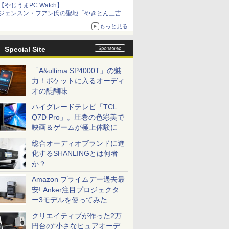
【やじうまPC Watch】
ジェンスン・フアン氏の聖地「やきとん三吉 神
田北口店」で「ご来店記念コース」を娘と堪能
もっと見る
～コース名を変更したのはNVIDIAに怒られたか
らではない
Special Site
「A&ultima SP4000T」の魅
力！ポケットに入るオーディ
オの醍醐味
ハイグレードテレビ「TCL
Q7D Pro」。圧巻の色彩美で
映画＆ゲームが極上体験に
総合オーディオブランドに進
化するSHANLINGとは何者
か？
Amazon プライムデー過去最
安! Anker注目プロジェクタ
ー3モデルを使ってみた
クリエイティブが作った2万
円台の“小さなピュアオーデ