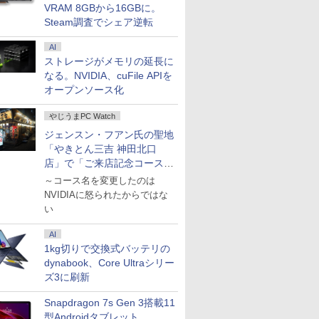
VRAM 8GBから16GBに。
Steam調査でシェア逆転
AI
ストレージがメモリの延長に
なる。NVIDIA、cuFile APIを
オープンソース化
やじうまPC Watch
ジェンスン・フアン氏の聖地
「やきとん三吉 神田北口
店」で「ご来店記念コース」
を娘と堪能
～コース名を変更したのは
NVIDIAに怒られたからではな
い
AI
1kg切りで交換式バッテリの
dynabook、Core Ultraシリー
ズ3に刷新
Snapdragon 7s Gen 3搭載11
型Androidタブレット