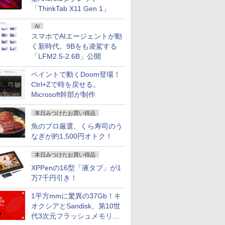
「ThinkTab X11 Gen 1」
AI
スマホでAIエージェントが動
く新時代。9Bをも凌駕する
「LFM2.5-2.6B」公開
ペイントで動くDoom登場！
Ctrl+Zで時を戻せる。
Microsoft幹部が制作
本日みつけたお買い得品
魚のプロ厳選、くら寿司のう
なぎが約1,500円オトク！
本日みつけたお買い得品
XPPenの16型「液タブ」が1
万7千円引き！
1平方mmに驚異の37Gb！キ
オクシアとSandisk、第10世
代3次元フラッシュメモリを