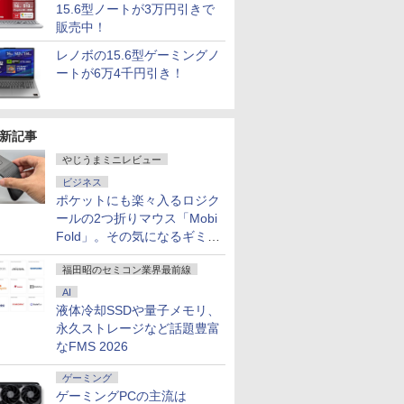
15.6型ノートが3万円引きで
販売中！
レノボの15.6型ゲーミングノ
ートが6万4千円引き！
7
7
8
7
9
8
10
新記事
やじうまミニレビュー
ビジネス
ポケットにも楽々入るロジク
.11ax)+Bluetooth5.2 IRカメラ顔認証+指紋認証
ネル 修理交換用液晶ユニ
迷宮攻
キングダム 80 （ヤン
Pixio PX279 Wave ゲーミングモニタ
グラぱらっ！（13）
中古 Apple MacBook Pro 16インチ 2021 M1
パリピ孔明（26） 【電
モニター 34インチ 湾曲 
平成敗残兵
ールの2つ折りマウス「Mobi
refly 14 G7 Mobile Workstation 14インチ薄
HP ENVY x360 15-ed
99のレア
グジャンプコミック
ー 240Hz Fast IPS 27インチ 白 パステ
【電子書籍】[ 桂あい
32GB SSD1TB スペースグレイ Sequoia Z14W
子書籍】[ 四葉夕卜 ]
ド UWQHD 120Hz VA HD
ん（11）
Fold」。その気になるギミッ
uadro P520搭載 第10世代Core i7-10510U メ
-ed1000 15-ed0xxx 15-
ンク、勇
ス） [ 原 泰久 ]
ル ブルー ピンク FHD かわいい 水色
り ]
1年保証 レビュー特典:延長保証 Bランク パソ
HDMI2.0 DP1.4 Adaptive 
[ 里見U ]
￥792
eSSD512GB Type-C Thunderbolt3 キー
 L93182-001 L93180-
を追放さ
ゲーム部屋 pcモニター ディスプレイ
パソコン アップル Mac マックブック マッ
PBP 非光沢 ブルーライト
クとは？
￥770
￥15,800
￥792
￥156,800
￥26,980
￥792
ト NFCセンサー HDMI Office
HD 1920x1080 IPS LED
 【電子書
ピクシオ
中古パソコン
カーフリー VESA対応 ブ
福田昭のセミコン業界最前線
プレイ タッチスクリーン
 ]
MAXZEN マクスゼン MJM3
AI
き液晶パネル
4K120
液体冷却SSDや量子メモリ、
永久ストレージなど話題豊富
なFMS 2026
ゲーミング
ゲーミングPCの主流は