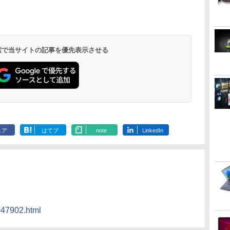
静音設計
MFG24F4 Minifire
のみ
リング 自動ペアリン
グ Type-C充電 マイ
ク付き 防水 タッチ式
音量調整 スポーツ/通
勤/通学/WEB会議(ホ
ワイト)
 検索で当サイトの記事を優先表示させる
by Amazon 天然水
HUNTER×HUNTER
by Amazon 炭酸水
スーパーの裏でヤニ
コカ・コーラ やかんの
ONE PIECE モノクロ
ラベルレス 2L×9本
モノクロ版 39 (ジャ
ラベルレス 500ml
吸うふたり 9巻 (デジ
麦茶 from 爽健美茶 ラ
版 115 (ジャンプコミ
ンプコミックス
×24本 強炭酸水 ペッ
タル版ビッグガンガ
ベルレス
ックスDIGITAL)
￥1,117
水
DIGITAL)
トボトル 500ミリリ
ンコミックス)
650mlPET×24本
￥572
￥1,625
￥810
￥1,653
￥594
ットル (Smart
Basic)
ェア
はてブ
note
LinkedIn
047902.html