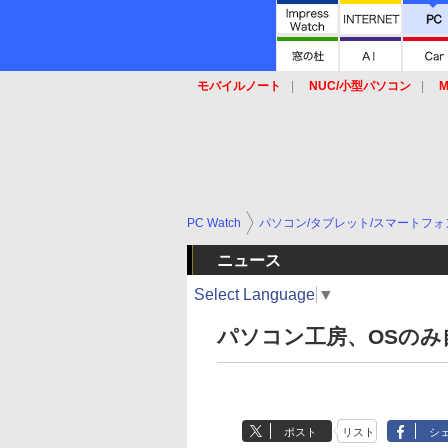
モバイルノート
NUC/小型パソコン
M
SSD
キーボード
マウス
PC Watch
パソコン/タブレット/スマートフォ
ニュース
Select Language
▼
パソコン工房、OSのみ
ポスト
リスト
シ