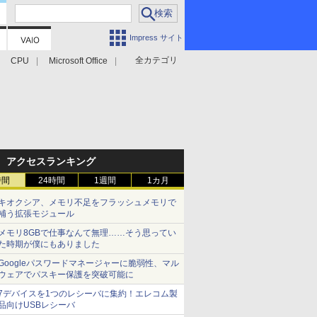
Impress サイト
全カテゴリ
CPU
Microsoft Office
アクセスランキング
時間
24時間
1週間
1カ月
キオクシア、メモリ不足をフラッシュメモリで
補う拡張モジュール
メモリ8GBで仕事なんて無理……そう思ってい
た時期が僕にもありました
Googleパスワードマネージャーに脆弱性、マル
ウェアでパスキー保護を突破可能に
7デバイスを1つのレシーバに集約！エレコム製
品向けUSBレシーバ