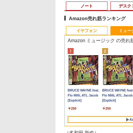
ノート
デスク
Amazon売れ筋ランキング
8
10
1
1
1
1
2
2
2
2
イヤフォン
ミュー
Amazon ミュージック の売
タ
cBook Pro 16インチ 2021 M1 Pro メモリ
ピ孔明（26） 【電
モニター 34インチ 湾曲 ウルトラワイ
平成敗残兵すみれちゃ
2025福袋 数量限定 ノ
【今だけ】全品ポイン
8K DisplayPort ケーブ
おいしい！イラストレ
【マラソンセール期
中古パソコン | HP |
[新品]カードキャプ
Yoothi 互換品 液晶
ステ
 スペースグレイ Sequoia Z14W000UEJ/A
籍】[ 四葉夕卜 ]
ド UWQHD 120Hz VA HDR10
ん（11） 【電子書籍】
ートパソコン 富士通
ト10倍 お買い物マラソ
ル 1.4規格240Hz対応 デ
ッスン クレパスで描
中ポイント5倍】中
ProOne 600 G4 All-i
ーさくら (1-12巻 全
14.0インチ Dell
色
ー特典:延長保証 Bランク パソコン ノート
HDMI2.0 DP1.4 Adaptive Sync PIP
[ 里見U ]
NEC DELL 等Core i5
ン★8/4～8/11★中古パ
ィスプレイポート ケー
きました [ momo ]
ートパソコン 第11
One | Windows11 |
全巻セット
Latitude 14 3410
2
イ
ル Mac マックブック マックブックプロ
PBP 非光沢 ブルーライト軽減 フリッ
超高速新品SSD256GB
ソコン デスクトップ
ブル dpケーブル HDR
Core i5 メモリ16GB
体型 | 一年保証 | 第
P129G P129G001
￥26,980
￥792
￥15,000
￥22,800
￥1,000
￥1,518
￥29,980
￥23,980
￥8,580
￥9,800
カーフリー VESA対応 ブラック
メモリ8GB WIFI
PC EPSON Endeavor
対応
M.2 SSD256GB 13.
代 | Core i5 8500T
P129G002 タッチ
Anker Soundcore
BRUCE WAYNE feat.
Anker Soundcore
BRUCE WAYNE feat
MAXZEN マクスゼン MJM34IC03-
Bluetooth 15.6インチ
ST190E Core i3 8100T
8K@60HZ/4K@144Hz/2K@240Hz
ンチ フルHD ノング
2.1(～最大3.5)GHz |
載 対応 FullHD
P40i オフホワイト
Flo Milli, ATL Jacob
P31i ブラック
Flo Milli, ATL Jacob
4K120
大画面 中古パソコン ア
メモリ8GB / 16GB 中
32.4Gbps ハイスピード
ア Webカメラ 無線
MEM:8GB |
1920x1080 IPS LED
[Explicit]
[Explicit]
ウトレット Polaris
古SSD128GB / 256GB
DPケーブル ナイロン編
LAN Wi-Fi Bluetoot
SSD:256GB(新品) |
LCD 液晶ディスプ
￥5,990
￥4,990
Office付き
Windows11 Pro
み PC テレビ PS5 PS4
Windows11 東芝
DVD-ROM | 無線LA
修理交換用液晶パネ
￥250
￥250
Win10/Win11選べる!送
64bit【送料無料】【1
PS3 対応
dynabook G83/HS 
なし | Webカメラ内蔵
料無料 中古ノートパソ
年保証】
期設定済 すぐ使える
フルHD |
A
コン 期限限定 初心者安
90日保証 送料無料
Win11Pro64Bit | A
心保証 初期設定済 返品
ダプター付属
（多和田 新也）