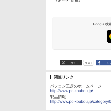
OK
Google
【Amazon.co.jp限
薬屋のひとりごと 17
by Amazon 天然水
異世界居酒屋「の
定】 い・ろ・は・す
巻 (デジタル版ビッグ
ラベルレス 500ml
ぶ」(22) (角川コミッ
2L PET ラベルレス
ガンガンコミックス)
×24本 富士山の天然
クス・エース)
×8本
水 バナジウム含有 
￥1,001
￥770
￥1,380
￥832
ミネラルウォーター
ペットボトル 静岡県
ポスト
リスト
シ
産 500ミリリットル
(Smart Basic)
関連リンク
パソコン工房のホームページ
http://www.pc-koubou.jp/
製品情報
http://www.pc-koubou.jp/category/