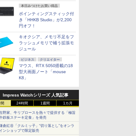
開発
本日みつけたお買い得品
ポインティングスティック付
き「HHKB Studio」が2,200
円オフ！
キオクシア、メモリ不足をフ
ラッシュメモリで補う拡張モ
ジュール
ビジネス
クリエイター
マウス、RTX 5050搭載の18
型大画面ノート「mouse
K8」
Impress Watchシリーズ 人気記事
時間
24時間
1週間
1カ月
吉野家、牛リブロースを熱々で提供する「極旨
牛鉄板ステーキ定食」を発売
鎌倉紅谷「クルミッ子」“切り落とし”をオンラ
インショップで限定販売