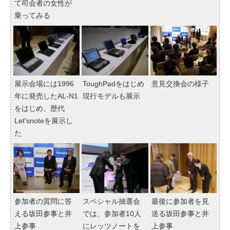
て司会者の女性が
乗ってみる
展示会場には1996
ToughPadをはじめ
意見交換会の様子
年に発売したAL-N1
現行モデルも展示
をはじめ、歴代
Let'snoteを展示し
た
参加者の質問に答
スペシャル抽選会
最後に参加者を見
える坂田参事と井
では、参加者10人
送る坂田参事と井
上参事
にレッツノートを
上参事