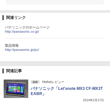
On My Road (Stadium ver.)
ONE PIECE モノクロ版 115 (ジャンプコミッ
クスDIGITAL)
by Amazon 天然水ラベルレス 2L×9本
￥250
￥594
￥1,117
関連リンク
パナソニックのホームページ
http://panasonic.co.jp/
On My Road (Stadium ver.)
HUNTER×HUNTER モノクロ版 39 (ジャンプ
コミックスDIGITAL)
by Amazon 炭酸水 ラベルレス 500ml ×24本
強炭酸水 ペットボトル 500ミリリットル (Sm
￥250
art Basic)
￥572
製品情報
http://panasonic.jp/pc/
￥1,625
BUGS LIFE
スーパーの裏でヤニ吸うふたり 9巻 (デジタル
版ビッグガンガンコミックス)
コカ・コーラ やかんの麦茶 from 爽健美茶 ラ
関連記事
ベルレス 650mlPET×24本
￥250
￥810
￥2,009
Hothotレビュー
連載
パナソニック「Let'snote MX3 CF-MX3T
EABR」
2014年2月17日