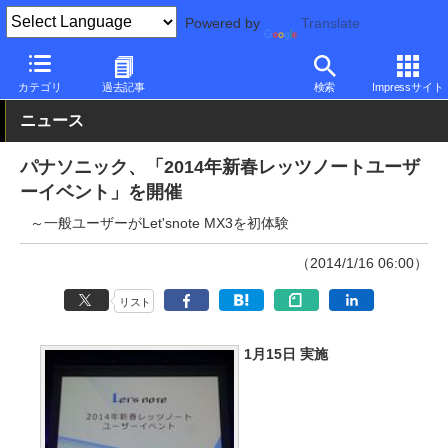
Powered by
Translate
PC Watch
市場
動向
パナソニック
カテゴリ
過去記事
検索
Impressサイト
ニュース
パナソニック、「2014年新春レッツノートユーザ
ーイベント」を開催
～一般ユーザーがLet'snote MX3を初体験
（2014/1/16 06:00）
リスト
1月15日 実施