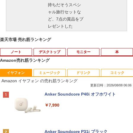
持ちだそうスペシ
ャル旅行セットな
ど、7点の賞品をプ
レゼントした
楽天市場 売れ筋ランキング
ノート
デスクトップ
モニター
本
Amazon売れ筋ランキング
イヤフォン
ミュージック
ドリンク
コミック
【法人限定】バッファロー WLE-OP-AC
【マラソンセール期間中ポイント5倍】中
アースドリームス 厳選おまかせモニター
【3千円以上送料無料】夏目友人帳 1-33
1
1
1
1
Amazon イヤフォン の売れ筋ランキング
12C2 WLE-OP-AC12C後継品 エアステ
古デスクトップパソコン Core i7 第9世代
21.5型〜27型ワイド 【HDMI対応 / FULL
巻セット
ーション プロ用 12V ACアダプター
メモリ16GB M.2 SSD512GB DVD-ROM
HD解像度】 大手メーカー液晶 (Dell/HP/
更新日時：2026/08/08 06:06
DisplayPort DVI 省スペース Windows1
NEC等) テレワーク デュアルモニター S
￥19,404
Anker Soundcore P40i オフホワイト
1 マウスコンピューター MPro-S201X 初
witch PS4 PS5対応 【整備済み中古品】
￥3,570
期設定済 すぐ使える 90日保証 送料無料
￥7,990
￥6,470
￥37,980
「こうして日本人だけが騙される」マス
中古ノートパソコン 訳あり パナソニック
2
2
コミが報じない「国際政治
Let's note SZ6 Core i5 Windows11 Pro
Office 2024付き メモリ4GB/8GB選択可
【お買い物マラソン限定価格】モニター
2
Anker Soundcore P31i ブラック