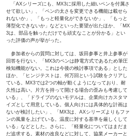
「AXシリーズにも、MX3に採用した細いペンを付属さ
せて欲しい」、「ペンの太さを変更できる機能は載せら
れないか」、「もっと軽量化ができないか」、「もっと
薄型化できないか」などといった要望が出たほか、「MX
3は、部品を触っただけでも頑丈なことが分かる」とい
った評価の声が挙がった。
参加者からの質問に対しては、坂田参事と井上参事が
回答を行ない、「MX3のペンは静電方式であるため筆圧
検知機能がない。これは今後の検討事項である」とした
ほか、「ヒンジテストは、何万回という試験をクリアし
ている。MX3では2つの軸が動くようになっており、耐
久性は高い。片方を持って開ける場合の歪みも考慮して
いる」、「ドライブのないモデルは、企業向けカスタマ
イズとして用意している。個人向けには具体的な計画は
ないが検討したい」、「MX3は、AXシリーズよりもファ
ンの風量を上げている。温度に対する基準を厳しくして
いる」などとした。さらに、「軽量化についてはまだま
だ追求する。素材の改良などに対して、協業メーカーと