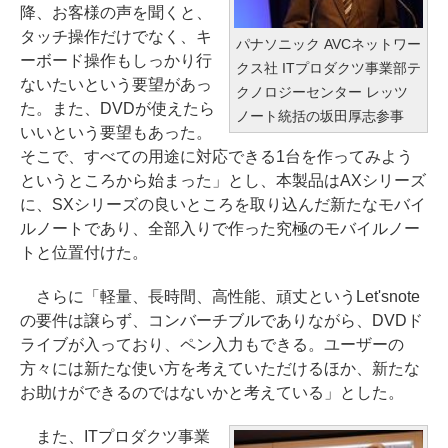
降、お客様の声を聞くと、
タッチ操作だけでなく、キ
パナソニック AVCネットワー
ーボード操作もしっかり行
クス社 ITプロダクツ事業部テ
ないたいという要望があっ
クノロジーセンター レッツ
た。また、DVDが使えたら
ノート統括の坂田厚志参事
いいという要望もあった。
そこで、すべての用途に対応できる1台を作ってみよう
というところから始まった」とし、本製品はAXシリーズ
に、SXシリーズの良いところを取り込んだ新たなモバイ
ルノートであり、全部入りで作った究極のモバイルノー
トと位置付けた。
さらに「軽量、長時間、高性能、頑丈というLet'snote
の要件は譲らず、コンバーチブルでありながら、DVDド
ライブが入っており、ペン入力もできる。ユーザーの
方々には新たな使い方を考えていただけるほか、新たな
お助けができるのではないかと考えている」とした。
また、ITプロダクツ事業