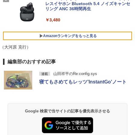
テル 第13世代 Core i5 4590~Core i7 13
リモートワーク IPS Tpye-C/mini HDMI
レスイヤホン Bluetooth 5.4 ノイズキャンセ
700 5.20GHz 16コア24スレッド メモリ
pc ミニPC iPhone対応
リング ANC 36時間再生
￥21,800
8~32GB SSD 256GB~1TB デスクトップ
PC office2021 ゲーム 本体のみ
￥9,999
￥3,480
￥57,999
【中古パソコン】Microsoft Surface Go
5
2｜10.5インチ｜タッチ対応 PixelSense
Amazonランキングをもっと見る
｜第8世代 Core m3-8100Y｜メモリ8GB
HP P224 LED液晶モニター 21.5インチワ
5
｜高速128GB SSD｜Win 11 & Office 20
イド 薄型 液晶ディスプレイ 1920×1080
（大河原 克行）
19｜軽量モバイルタブレットPC｜プラチ
【エントリーでポイント100％還元のチ
（フルHD）白色LEDバックライト IPSパ
5
ナ｜本体のみ｜キーボードなし
ャンス】GMKtec ミニPC AMD Ryzen 5
ネル 非光沢 ノングレア ディスプレイポ
BRUCE WAYNE feat. Flo Milli, ATL Jacob
【Amazon.co.jp限定】 い・ろ・は・す 2L P
薬屋のひとりごと 17巻 (デジタル版ビッグガ
7640HS 6コア12スレッド MAX5.0GHz D
ート HDMI VGA PS4 switch 対応 スイッ
編集部のおすすめ記事
[Explicit]
ET ラベルレス ×8本
ンガンコミックス)
DR5 32GB/最大128GB Radeon 760M P
チ VESA準拠【中古】
￥22,800
CIe3.0 M.2 2280 SSD1TB/最大2×8TB U
山田祥平のRe:config.sys
連載
SB4 Bluetooth5.2 2.5Gbps LAN*2 VES
￥250
￥1,112
￥770
￥5,600
寝てもさめてもレッツ'InstantGo'ノート
A 静音 mini pc Windows11 Pro 4K 3画
面出力 M6 Ultra
￥91,999
BRUCE WAYNE feat. Flo Milli, ATL Jacob
by Amazon 天然水 ラベルレス 500ml ×24本
異世界居酒屋「のぶ」(22) (角川コミックス・
[Explicit]
富士山の天然水 バナジウム含有 水 ミネラル
エース)
ウォーター ペットボトル 静岡県産 500ミリリ
Google 検索で当サイトの記事を優先表示させる
ットル (Smart Basic)
￥250
￥832
￥1,380