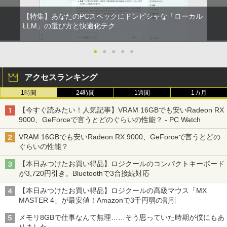
【特集】あなたのPCスペックにドンピシャな「ローカル
LLM」の選び方と快適化テク
●
●
●
●
●
アクセスランキング
1時間
24時間
1週間
1カ月
【今すぐ読みたい！人気記事】VRAM 16GBでも安いRadeon RX
9000、GeForceで言うとどのぐらいの性能？ - PC Watch
VRAM 16GBでも安いRadeon RX 9000、GeForceで言うとどの
ぐらいの性能？
【本日みつけたお買い得品】ロジクールのコンパクトキーボード
が3,720円引き。Bluetoothで3台接続対応
【本日みつけたお買い得品】ロジクールの高級マウス「MX
MASTER 4」が最安値！Amazonで3千円弱の割引
メモリ8GBで仕事なんて無理……そう思っていた時期が僕にもあ