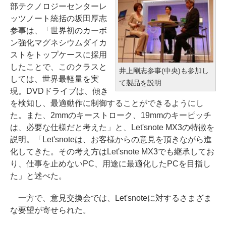
部テクノロジーセンターレ
ッツノート統括の坂田厚志
参事は、「世界初のカーボ
ン強化マグネシウムダイカ
ストをトップケースに採用
したことで、このクラスと
井上剛志参事(中央)も参加し
しては、世界最軽量を実
て製品を説明
現。DVDドライブは、傾き
を検知し、最適動作に制御することができるようにし
た。また、2mmのキーストローク、19mmのキーピッチ
は、必要な仕様だと考えた」と、Let'snote MX3の特徴を
説明。「Let'snoteは、お客様からの意見を頂きながら進
化してきた。その考え方はLet'snote MX3でも継承してお
り、仕事を止めないPC、用途に最適化したPCを目指し
た」と述べた。
一方で、意見交換会では、Let'snoteに対するさまざま
な要望が寄せられた。