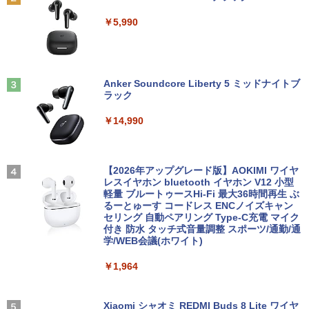
SSD256GB/512GB/1TB選択可 12型 無
【全品最大2500円OFFクーポン】【超小
21.5インチ 100Hz FHD VAパネル スピー
￥2,970
2
線LAN HDMI 軽量 モバイル ビジネス 在
型 第8世代 i5】 Core i5 第8世代 DELL O
カー搭載 ブルーライト軽減 ノングレアタ
￥5,990
宅勤務 学生向け
ptiPlex 3060 MicroDisplayPort Office
イプ 壁掛け対応 省スペース 角度調整 高
付き Windows11 メモリ8GB/16GB SSD
視野角 178° Adaptive-Sync対応 MAXZ
256GB/512GB/ 1TB HDMI 2画面同時出
EN MJM22CH03-F100 2608mr
￥12,980
力 WIFI USB3.0 ミニPC 本体 デスクトッ
筋肉 脳 血管 腸 骨 5つの力が毎日高ま
3
プパソコン 中古 パソコン
￥9,930
る！ 鎌田式長生き常備菜 [ 鎌田 實 ]
Anker Soundcore Liberty 5 ミッドナイトブ
ラック
￥42,999
￥1,694
【ポイント10倍 期間限定】dynabook K
3
70 第11世代 intel N4500 10.1型 高精細 I
￥14,990
PSノングレア 無音ファンレス Wi-Fi 6 W
液晶モニター PCディスプレイ 23.8 24イ
3
EBカメラ 初期設定済み すぐ使える Win
ンチ 144Hz 1ms IPS フルHD ノングレア
dows 11 頑丈設計 2in1 タブレットPC
【期間限定P15倍+最大10%OFFクーポ
非光沢 ブルーライトカット HDMI VGA
3
(タッチペン非付属)【整備済み中古品】
ン】 【3年保証】HP PRODESK 400 G6
スピーカー内蔵 ヘッドホン端子 VESA対
アーティストのための人体解剖学 ドロー
4
DM SSD512GB メモリ8GB Core i5 Win
応 テレワーク 在宅勤務 法人向け オフィ
【2026年アップグレード版】AOKIMI ワイヤ
イング フォーム＆ポーズ [ Tom Fox ]
dows 11 Pro 中古 アウトレット 返品 送
ス TERRA 2441W
レスイヤホン bluetooth イヤホン V12 小型
￥16,700
料無料 中古デスクトップパソコン 中古パ
軽量 ブルートゥースHi-Fi 最大36時間再生 ぶ
￥5,500
ソコン デスクトップパソコン デスクトッ
るーとゅーす コードレス ENCノイズキャン
￥9,999
プ PC ミニPC OFFICE付き
セリング 自動ペアリング Type-C充電 マイク
付き 防水 タッチ式音量調整 スポーツ/通勤/通
【1500円OFFクーポン】【テンキー&Wi
4
学/WEB会議(ホワイト)
￥52,800
-Fi】ノートパソコン 15.6インチ SSD128
ROCKIN'ON JAPAN (ロッキング・オ
GB メモリ8GB Core i3 第8世代 Micros
【楽天1位！保護レザーケース付き】【タ
5
4
￥1,964
ン・ジャパン) 2026年 10月号
oft Office付き Windows11 Lenovo Thi
ッチ選択】 モバイルモニター 15.6インチ
nkpad L580 中古ノートパソコン PC パ
ノングレア 非光沢 1080PフルHD コスパ
ソコン 中古ノートPC 中古PC SSD1TB
＼3年保証／ デスクトップパソコン パソ
高画質 デュアルモニター サブモニター
￥1,080
4
メモリ16GB 中古パソコン レノボ
コン Windows11 新品 Office付き イン
ポータブルモニター ゲーミングモニター
Xiaomi シャオミ REDMI Buds 8 Lite ワイヤ