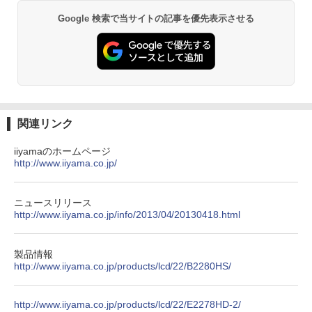
エース)
￥11,699
Google 検索で当サイトの記事を優先表示させる
￥30,800
￥832
HUNTER×HUNTER モノクロ版 39 (ジャンプ
コミックスDIGITAL)
￥572
関連リンク
iiyamaのホームページ
http://www.iiyama.co.jp/
スーパーの裏でヤニ吸うふたり 9巻 (デジタル
版ビッグガンガンコミックス)
￥810
ニュースリリース
http://www.iiyama.co.jp/info/2013/04/20130418.html
ONE PIECE モノクロ版 115 (ジャンプコミッ
製品情報
クスDIGITAL)
http://www.iiyama.co.jp/products/lcd/22/B2280HS/
￥594
http://www.iiyama.co.jp/products/lcd/22/E2278HD-2/