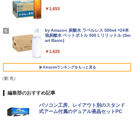
B/512GB 13.3インチ Windows11 Pro 送
スト チルト調節可 PCモニター KTC H24
るーとゅーす コードレス ENCノイズキャン
￥20,328
料無料 保証付き
V27
セリング 自動ペアリング Type-C充電 マイク
￥1,653
付き 防水 タッチ式音量調整 スポーツ/通勤/通
中古パソコン | HP | ProOne 600 G5 All-i
4
学/WEB会議(ホワイト)
￥15,800
￥10,143
n-One | Windows11 | 一体型 | 一年保証
| 第9世代 | Core i3 9100T 3.1(～最大3.7)
On My Road (Stadium ver.)
￥1,964
GHz | MEM:16GB | SSD:256GB(新品) |
by Amazon 炭酸水 ラベルレス 500ml ×24本
【送料無料】日経エンタテインメント9月
5
DVD-ROM | 無線LAN:なし | Webカメラ
強炭酸水 ペットボトル 500ミリリットル (Sm
号特別表紙版 2026年9月号 【日経エンタ
￥250
エントリーで最大10倍！｜【Win11正式
内蔵 | フルHD | Win11Pro64Bit | ACアダ
モニター 23.8インチ 144Hz FHD pcモニ
art Basic)
テインメント増刊】【雑誌】
4
4
対応モデル】アウトレット 第8世代 Core
プター付属
ター フリッカーレス FullHD ブルーライ
Xiaomi シャオミ REDMI Buds 8 Lite ワイヤ
i5 ノートパソコン Win11対応 15.6型 大
トカット ノングレア ディスプレイ HDMI
レスイヤホン Bluetooth 5.4 ノイズキャンセ
￥1,625
￥980
画面中古PC 富士通 NEC DELL 新品SSD
144hz pcモニター Adaptive-Sync ブラ
リング ANC 36時間再生
￥29,980
搭載 メモリ最大32GB 新品SSD最大2TB
ック MAXZEN MJM24IC01 MJM24IC02-
Office付き DVD内蔵/テンキー/WEBカメ
F144 マクスゼン
￥2,980
Amazonランキングをもっと見る
ラ選択可 中古パソコン
￥10,980
【送料無料】DT：DELL Optiplex 3080
（劉 尭）
5
￥22,399
SFF Core i3-10100 3.60GHz /メモリ：1
6GB /SSD：256GB /無線LAN/Windows
薬屋のひとりごと 17巻 (デジタル版ビッグガ
編集部のおすすめ記事
11 Pro/ 中古良い WPS Office付き デスク
ンガンコミックス)
トップPC &おまけ付き（中古USB式キー
【新商品特価11699円！8/11 1:59迄】モ
5
Lenovo ThinkPad X13 Gen1 Gen2 Ge
ボートとマウス） 3ケ月保証
バイルモニター 15.6インチ ポータブルモ
5
パソコン工房、レイアウト別のスタンド
￥770
n3 モデル選択可能 [ Windows11 / Offic
ニター モバイルディスプレイ 1920×108
式アーム付属のデュアル液晶セットPC
e付き / SSD 256GB 512GB / メモリ 8G
0 フルHD IPSパネル 非光沢 HDR スピー
￥32,800
B 16GB / 第10世代 第11世代 第12世代 I
カー内蔵 保護カバー付き 軽量 薄型 Type
ntel Core i5] 初期設定不要 Office 中古
-C ミニHDMI 在宅 テレワーク simplus
ノートパソコン 中古パソコン 中古pc レ
シンプラス SP-MBM156 【送料無料】
異世界居酒屋「のぶ」(22) (角川コミックス・
ノボ シンクパッド【Win11正式対応】