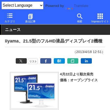
Powered by
Translate
PC Watch
半導体/周辺機器
モニター
iiyama
カテゴリ
過去記事
検索
Impressサイト
ニュース
iiyama、21.5型のフルHD液晶ディスプレイ2機種
（2013/4/18 12:51）
リスト
4月22日より順次発売
価格：オープンプライス