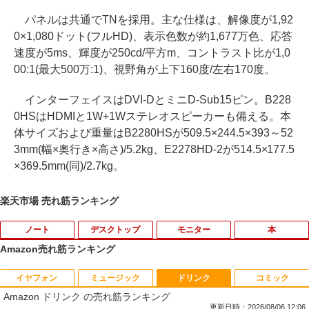
パネルは共通でTNを採用。主な仕様は、解像度が1,92
0×1,080ドット(フルHD)、表示色数が約1,677万色、応答
速度が5ms、輝度が250cd/平方m、コントラスト比が1,0
00:1(最大500万:1)、視野角が上下160度/左右170度。
インターフェイスはDVI-DとミニD-Sub15ピン。B228
0HSはHDMIと1W+1Wステレオスピーカーも備える。本
体サイズおよび重量はB2280HSが509.5×244.5×393～52
3mm(幅×奥行き×高さ)/5.2kg、E2278HD-2が514.5×177.5
×369.5mm(同)/2.7kg。
楽天市場 売れ筋ランキング
ノート
デスクトップ
モニター
本
Amazon売れ筋ランキング
イヤフォン
ミュージック
ドリンク
コミック
中古パソコン | Dell | Latitude 3500 | Wi
エアリア 世田谷電器 世田谷の給水塔 キ
【マラソンセール期間中ポイント5倍】中
2027 近江兄弟社中学校・直前対策合格セ
1
1
1
1
Amazon ドリンク の売れ筋ランキング
ndows11 | ノートPC | 一年保証 | 第8世
ーボード用メンテナンスツール キーキャ
古モニター 19〜27インチ サイズ選択可
ット問題集(5冊) 中学受験 過去問の傾向
代 | Core i5-8265U 1.6(〜最大3.9)GHz |
ップ外し スイッチプラー AR-REMOVE
能 HDMI / DisplayPort / VGA / DVI 端子
と対策 / 参考書 自宅学習 送料無料 / 受験
更新日時：2026/08/06 12:06