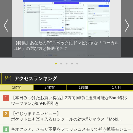
【特集】あなたのPCスペックにドンピシャな「ローカル
LLM」の選び方と快適化テク
●
●
●
●
●
アクセスランキング
1時間
24時間
1週間
1カ月
【本日みつけたお買い得品】2方向同時に送風可能なShark製タ
ワーファンが9,940円引き
【やじうまミニレビュー】
ポケットにも楽々入るロジクールの2つ折りマウス「Mobi
Fold」。その気になるギミックとは？
キオクシア、メモリ不足をフラッシュメモリで補う拡張モジュー