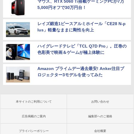
マウス、RTX 5060 Ti搭載ゲーミングPCが7万
5,000円オフで30万円台！
レイズ鍛造1ピースアルミホイール「CE28 N-p
lus」軽量なままに剛性を向上
ハイグレードテレビ「TCL Q7D Pro」。圧巻の
色彩美で映画＆ゲームが極上体験に
Amazon プライムデー過去最安! Anker注目プ
ロジェクター3モデルを使ってみた
本サイトのご利用について
お問い合わせ
広告掲載のご案内
編集部へのご連絡
プライバシーポリシー
会社概要