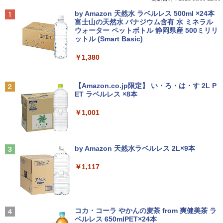
MEM:8GB | SSD:256GB(新品) | 光学ド
選択可能 店長おまかせ ケーブル付き サ
専門サクセス
Anker Soundcore P40i オフホワイト
BRUCE WAYNE feat. Flo Milli, ATL Jacob
by Amazon 天然水 ラベルレス 500ml ×24本
ライブ非搭載 | 無線LAN:あり | Webカメ
ブモニターにおすすめ 動作確認済み 30
￥1,580
[Explicit]
富士山の天然水 バナジウム含有 水 ミネラル
ラ内蔵 | フルHD | テンキー | Win11Pro6
日保証 送料無料
￥19,250
ウォーター ペットボトル 静岡県産 500ミリリ
￥5,990
4Bit | ACアダプター付属
ットル (Smart Basic)
￥250
￥4,580
￥25,980
ミニPC Dell HP Lenovo 高速CPU 第8世
2
￥1,380
代 Corei3/i5-8500T メモリ最大16GB SS
買わない生活 [ 稲垣 えみ子 ]
2
D1TB 二画面デュアル アウトレット オフ
Anker Soundcore P31i ブラック
BRUCE WAYNE feat. Flo Milli, ATL Jacob
ィス付き 最新MSOffice2024可 Win11Pr
モニター 21.5型 液晶ディスプレイ ベゼ
￥1,980
2
[Explicit]
【Amazon.co.jp限定】 い・ろ・は・す 2L P
【最新Office2024】中古ノート Lenovo
o 中古パソコンデスクトップパソコン ミ
ル ディスプレイ 液晶モニター PCモニタ
2
ET ラベルレス ×8本
￥4,990
ThinkPad L580 第8世代Core i5 大画面
ニPC デル 中古パソコンデスクトップPC
ー 壁掛け フリッカーレス FreeSync 21.
￥250
15.6インチ液晶 メモリ8GB/16GB 新品S
5インチ 角度調節 FullHD ブルーライト
￥1,001
SD 1TB テンキー付き Webカメラ内蔵 U
カット VAパネル VESAフル FHDノング
￥17,888
SB 3.0 無線LAN搭載 office付き Windo
レア MAXZEN JM22CH02
ws11搭載 ノートPC パソコン ノート 中
100日後に英語がものになる1日10分 ネ
3
古パソコン 中古PC オフィス 中古
Anker Soundcore Liberty 5 ミッドナイトブ
On My Road (Stadium ver.)
￥9,480
イティブ英語書き写し [ ブレット・リン
ラック
by Amazon 天然水ラベルレス 2L×9本
ゼイ ]
中古パソコン | HP | ProDesk 600 G4 SF
3
￥26,800
￥250
F | Windows11 | デスクトップ | 一年保
￥14,990
￥1,117
証 | 第8世代 | Core i5 8500 3.0(〜最大4.
￥1,980
1)GHz | MEM:8GB | SSD:256GB(NVMe)
【1,000円クーポン＋ポイント最大31.5%
3
| DVDマルチ | 無線LAN:なし | Win11Pro
還元！】PCモニター 液晶ディスプレイ 2
【マラソンP5倍/10%オフクーポン】【ワ
64Bit
4インチ VA FHD 1080P フルHD 非光沢
3
ケあり/激安商品】 中古ノートパソコン
ディスプレイ（100Hz/VGA/HDMI1.4 ブ
【2026年アップグレード版】AOKIMI ワイヤ
BUGS LIFE
【全巻】DRAGON BALL 1-42巻セット
4
レノボ Lenovo ThinkPad L380 第8世代
ルーライト軽減 フリッカーレス VESA対
レスイヤホン bluetooth イヤホン V12 小型
コカ・コーラ やかんの麦茶 from 爽健美茶 ラ
￥21,980
（ジャンプコミックス） [ 鳥山 明 ]
Core i5 メモリ8GB/16GB SSD128/256G
応 Adaptive Sync対応 4000:1コントラ
軽量 ブルートゥースHi-Fi 最大36時間再生 ぶ
ベルレス 650mlPET×24本
￥250