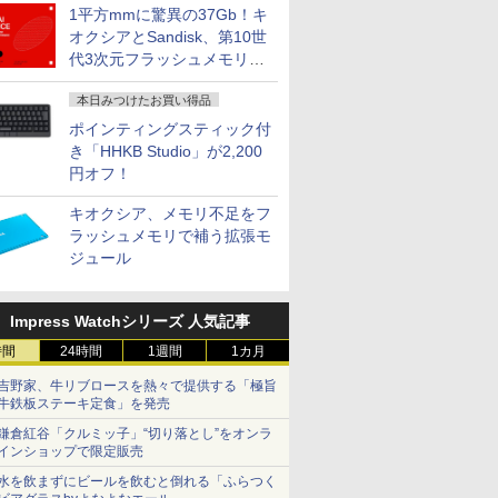
1平方mmに驚異の37Gb！キ
オクシアとSandisk、第10世
代3次元フラッシュメモリを
開発
本日みつけたお買い得品
ポインティングスティック付
き「HHKB Studio」が2,200
円オフ！
キオクシア、メモリ不足をフ
ラッシュメモリで補う拡張モ
ジュール
Impress Watchシリーズ 人気記事
時間
24時間
1週間
1カ月
吉野家、牛リブロースを熱々で提供する「極旨
牛鉄板ステーキ定食」を発売
鎌倉紅谷「クルミッ子」“切り落とし”をオンラ
インショップで限定販売
水を飲まずにビールを飲むと倒れる「ふらつく