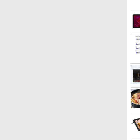
ト
伝
【★最大100%ポイント】
【正規永久版Office付
【お買い物マラソ開催
ゲーム中盤で死ぬ悪役貴
中古 ノートパソコン 13.3
【公式・直販】Copilot＋
アイ・オー・データ機器
加子母木匠塾 [ 「加子母
MS Office 2024 H&B 搭
【マラソン値引中！
液晶ディスプレイ アイオ
送料無料【中古】成長チ
MS Off
液晶タ
【中古
【フルHD×WEBカメラ】
き】ミニpc 【Intel
中！P最大31.5%還元】
族に転生したので、外れ
インチ Corei5 第8世代 最
PC デスクトップパソコ
LCD-DF241EDB-A
木匠塾」編集委員会 ]
載｜Lenovo ThinkPad
RTX5070搭載 国内組立
ーデータ LCD-DF241ED
ートでなんでもできるよ
載｜Micr
15.6イン
りひょん
高
東芝 G83/第8世代 Core
N5095 LPDDR4X 16GB
【五年保証】24インチゲ
スキル【テイム】を駆使
大SSD512G 最大メモリ
ン PC 一体型 Office付き
L570｜CPU：Core i5 第7
新品】ゲーミングPC
LCD-DF241EDB-A [「5
うになったが、無職だけ
Book
ed0000 
ック 全
￥18,090
￥3,630
i5/メモ
256GB SSD】mini pc
ーミングモニター 200Hz
して最強を目指してみた
8G WPS office付き
可能 新品 Lenovo
世代 7300U メモリ：8GB
RTX5070 Ryzen7 5700X
年保証」DP搭載23.8型ワ
は辞められないようです
パソコン 
シリーズ L
(集英社
￥26,800
￥49,800
￥13,999
￥792
￥22,880
￥144,980
￥29,999
￥260,775
￥18,090
￥15,388
￥39,80
￥18,90
￥15,58
大
リ:8GB/16GB/SSD:256GB/512GB/1TB/13.3
Windows11 Pro 超軽量 4
1ms応答 FHD 非光沢
（7） 【電子書籍】[ 八又
Windows11 フルHD 初期
IdeaCentre AIO
SSD：256GB｜ノートパ
メモリ32GB SSD1TB
イド液晶 ブラック]
1〜30巻 までの全巻セッ
Office
FullHD
チ
ス
型液晶/Wi-
コア/4スレッド 2.9GHz
FastIPSパネル FreeSync
ナガト ]
設定済み 富士通
24AKP10 KRK 23.8イン
ソコン Windows11
Windows11 デスクトッ
ト MFC 橋本良太
第8世代 
レイ 
1
-
パ
fi/Bluetooth/USB3.1/Type-
ミニパソコン 静音 M.2
FHD HDR10 DC1-P380%
Lifebook S938 WEBカメ
チ FHD IPS液晶 AMD
Office付き 15.6型｜テン
プPC モンハンワイルズ
KADOKAWA（MF）（青
256G
晶パネ
C/HDMI/中古PC 中古ノー
2242 SATA WIFI6
sRGB110% 角度調整 目
ラ 整備済み ネット閲覧
Ryzen AI7 AI5 メモリ
キー DVD搭載 無線マウ
原神 Apex FF14
年コミック）
線 Wi-
D
トパソコン Windows11
Bluetooth5.2 4K HDMI 2
に優しい VESA対応
メール用 初心者向け 薄型
16GB SSD 512GB
ス付き｜中古PC ノート
VALORANT 配信 動画編
純正キ
Win11正式対応
画面出力 デスクトップPC
HDMI+DP搭載 5年保証 ス
軽量 持ち便利 中古パソコ
Windows11 Microsoft
PC 中古パソコン DVD再
集 eスポーツ 1年保証 初
フェス 
みにpc 省エネ オフィス
ピーカー内蔵 HDMIケー
ン ノートパソコン中古 ノ
Office 搭載可 1年保証
生可
心者 ゲーミングパソコン
トパソ
高速起動 省電力 静音設計
ブル付き MFG24F4
ートPC 安心保証
【NortonP】
ゲーム 本体のみ
Minifire