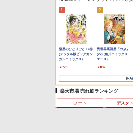
Anker Soundcore P40i
BRUCE WAYNE feat.
【Amazon.co.jp限定】
薬屋のひとりごと 17巻
Anker Soundcore P31i
BRUCE WAYNE feat.
by Amazon 天然水 ラ
異世界居酒屋「のぶ」
オフホワイト
Flo Milli, ATL Jacob
い・ろ・は・す 2L PET
(デジタル版ビッグガン
ブラック
Flo Milli, ATL Jacob
ベルレス 500ml ×24本
(22) (角川コミックス・
[Explicit]
ラベルレス ×8本
ガンコミックス)
[Explicit]
富士山の天然水 バナジ
エース)
￥5,990
￥4,990
ウム含有 水 ミネラルウ
￥250
￥1,001
￥770
￥250
￥1,380
￥832
ォーター ペットボトル
静岡県産 500ミリリッ
A
トル (Smart Basic)
楽天市場 売れ筋ランキング
ノート
デスク
10
10
1
1
1
1
2
2
2
2