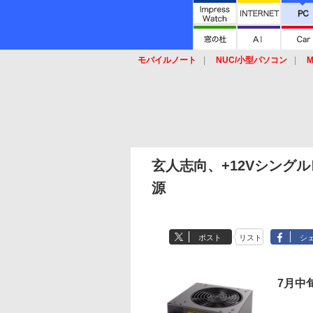
モバイルノート
NUC/小型パソコン
M
SSD
キーボード
マウス
玄人志向、+12Vシングルレー
源
ポスト
リスト
シ
7月中