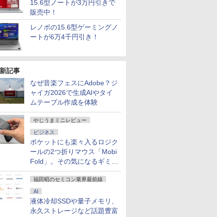
15.6型ノートが3万円引きで
販売中！
レノボの15.6型ゲーミングノ
ートが6万4千円引き！
新記事
なぜ音楽フェスにAdobe？ジ
ャイガ2026で生成AIやタイ
ムテーブル作成を体験
やじうまミニレビュー
ビジネス
ポケットにも楽々入るロジク
ールの2つ折りマウス「Mobi
Fold」。その気になるギミッ
クとは？
福田昭のセミコン業界最前線
AI
液体冷却SSDや量子メモリ、
永久ストレージなど話題豊富