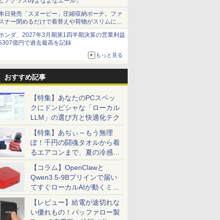
ビアグラスbyよなよなエール」
本日発売「スヌーピー」圧縮収納ポーチ。ファ
スナー閉めるだけで着替えや荷物がスリムにま
とまる
ホンダ、2027年3月期第1四半期決算の営業利益
5307億円で過去最高を記録
もっと見る
おすすめ記事
【特集】あなたのPCスペッ
クにドンピシャな「ローカル
LLM」の選び方と快適化テク
【特集】あぢぃ～もう無理
ぽ！千円の闘魂タオルから着
るエアコンまで、夏の冷感グ
ッズ一挙紹介
【コラム】OpenClawと
Qwen3.5-9Bプリインで届い
てすぐローカルAIが動くミニ
PC「SER9 Pro」
【レビュー】給電が途切れな
い優れもの！バッファロー製