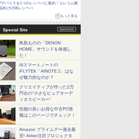
7デバイスを1つのレシーバに集約！エレコム製
品向けUSBレシーバ
もっと見る
Special Site
鳥肌ものの「DENON
HOME」サウンドを体感し
た！
AIスマートノートの
iFLYTEK「AINOTE 2」はな
ぜ魅力的なのか？
クリエイティブが作った2万
円台の“小さなピュアオーデ
ィオスピーカー”
性能の良いお得な中古PC情
報はこのページでチェック！
Amazon プライムデー過去最
安! Anker注目プロジェクタ