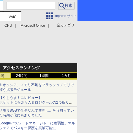
Impress サイト
全カテゴリ
CPU
Microsoft Office
アクセスランキング
時間
24時間
1週間
1カ月
キオクシア、メモリ不足をフラッシュメモリで
補う拡張モジュール
【やじうまミニレビュー】
ポケットにも楽々入るロジクールの2つ折りマ
ウス「Mobi Fold」。その気になるギミックと
メモリ8GBで仕事なんて無理……そう思ってい
は？
た時期が僕にもありました
Googleパスワードマネージャーに脆弱性、マル
ウェアでパスキー保護を突破可能に