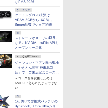
なFMS 2026
ゲーミング
ゲーミングPCの主流は
VRAM 8GBから16GBに。
Steam調査でシェア逆転
AI
ストレージがメモリの延長に
なる。NVIDIA、cuFile APIを
オープンソース化
やじうまPC Watch
ジェンスン・フアン氏の聖地
「やきとん三吉 神田北口
店」で「ご来店記念コース」
を娘と堪能
～コース名を変更したのは
NVIDIAに怒られたからではな
い
AI
1kg切りで交換式バッテリの
7
7
7
8
8
9
9
8
dynabook、Core Ultraシリー