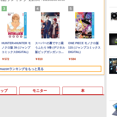
Anker Soundcore
On My Road (Stadium
by Amazon 天然水ラベ
HUNTER×HUNTER モ
【2026年アップグレー
BUGS LIFE
by Amazon 炭酸水 ラ
スーパーの裏でヤニ吸
Xiaomi シャオミ REDMI
On My Road (Stadium
コカ・コーラ やかんの麦
ONE PIECE モノクロ版
Liberty 5 ミッドナイト
ver.)
ルレス 2L×9本
ノクロ版 39 (ジャンプ
ド版】AOKIMI ワイヤ
ベルレス 500ml ×24本
うふたり 9巻 (デジタル
Buds 8 Lite ワイヤレス
ver.)
茶 from 爽健美茶 ラベル
115 (ジャンプコミックス
￥250
ブラック
コミックスDIGITAL)
レスイヤホン
強炭酸水 ペットボトル
版ビッグガンガンコミ
イヤホン Bluetooth 5.4
レス 650mlPET×24本
DIGITAL)
￥250
￥1,117
￥250
bluetooth イヤホン
500ミリリットル
ックス)
ノイズキャンセリング
￥14,990
￥572
￥1,964
￥1,625
￥810
￥2,980
￥1,653
￥594
V12 小型軽量 ブルート
(Smart Basic)
ANC 36時間再生
ゥースHi-Fi 最大36時間
mazonランキングをもっと見る
再生 ぶるーとゅーす コ
ードレス ENCノイズキ
ャンセリング 自動ペア
リング Type-C充電 マ
イク付き 防水 タッチ式
トップ
モニター
本
音量調整 スポーツ/通
勤/通学/WEB会議(ホワ
イト)
3
3
3
3
4
4
4
4
5
5
5
5
6
6
6