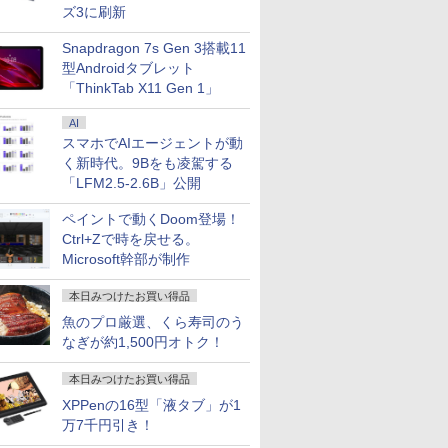
ズ3に刷新
Snapdragon 7s Gen 3搭載11
型Androidタブレット
「ThinkTab X11 Gen 1」
ice 2024 H&B 搭
ッチパネル 修理交換用液晶ユニット
-非常に良い】ぬら
VETESA正規店 新品 ノー
キングダム 80 （ヤングジ
Pixio PX279 Wave ゲーミングモニター
ノートパソコン パナソニ
【幼児ドリル部門ランキ
【Windows11】【
[新品]ジャンケット
モニター 3
AI
osoft Surface
チ HP ENVY x360 15-ed 15-
の孫 文庫版 コミ
トパソコン セール PC ピ
ャンプコミックス） [ 原
240Hz Fast IPS 27インチ 白 パステル ブル
ック レッツ CF-SV1 第11
ング第1位】 学習参考書
計】【安心国産品】
ク (1-22巻 最新刊)
UWQHD 120H
スマホでAIエージェントが動
 2 中古｜中古ノート
15-ed1000 15-ed0xxx 15-ed1xxx
12巻完結セット
ンク office付き
泰久 ]
ー ピンク FHD かわいい 水色 ゲーム部屋
世代 Core i5 Office付き
問題集 ちえ・もじ・かず
FUJITSU LIFEBOO
ット
Adaptive 
Windows11
93182-001 L93180-001 対応
文庫)
windows11 マウスセット
pcモニター ディスプレイ ピクシオ
Windows11 12.1型 メモ
を学ぶ決定版「七田式プ
U9311 第11世代 Core
イト軽減 フ
く新時代。9Bをも凌駕する
0
0
9
￥31,480
￥770
￥15,800
￥49,800
￥15,800
￥51,500
￥16,104
￥26,980
付 13.5型｜Core i5
 1920x1080 IPS LED LCD ディスプ
14型 Celeron N3350 メモ
リ16GB SSD512GB/1TB
リントB」
1135G7/2.40GHz 1
ラック MAXZ
「LFM2.5-2.6B」公開
メモリ 8GB SSD
タッチスクリーン タッチ機能付き液
リ8GB
12インチ液晶 WUXGA
SSD512GB M.2 NV
4K120
B｜WEBカメラ 無
ル
SSD256GB/512GB/1TB
1920x1200 ノート Wi-Fi
Windows11 64bit
ペイントで動くDoom登場！
Fi 顔認証 USB-C
安い 格安 ラップトップ
HDMI ノートPC 大手国産
WPSOffice 13.3イ
Ctrl+Zで時を戻せる。
ーボード付属 サー
メーカー 小型 軽量 パソ
ルHD カメラ 無線LA
Microsoft幹部が制作
サーフェイス ノー
コン 中古パソコン オフィ
古パソコン ノートパ
コン
ス office 中古
ン PC Notebook 【
古】
本日みつけたお買い得品
魚のプロ厳選、くら寿司のう
なぎが約1,500円オトク！
本日みつけたお買い得品
XPPenの16型「液タブ」が1
万7千円引き！