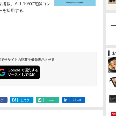
載。ALL 105℃電解コン
KRPW-G2-550W/90+
ーを採用する。
お
 検索で当サイトの記事を優先表示させる
ェア
はてブ
note
LinkedIn