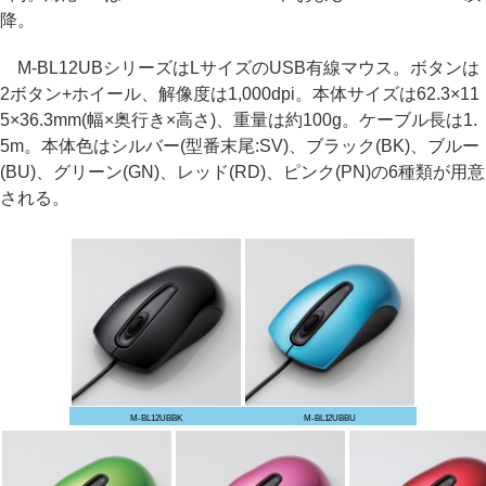
降。
M-BL12UBシリーズはLサイズのUSB有線マウス。ボタンは
2ボタン+ホイール、解像度は1,000dpi。本体サイズは62.3×11
5×36.3mm(幅×奥行き×高さ)、重量は約100g。ケーブル長は1.
5m。本体色はシルバー(型番末尾:SV)、ブラック(BK)、ブルー
(BU)、グリーン(GN)、レッド(RD)、ピンク(PN)の6種類が用意
される。
M-BL12UBBK
M-BL12UBBU