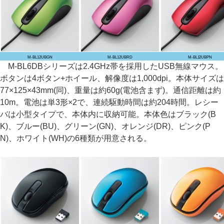
M-BL12UBGN
M-BL12UBRD
M-BL12UBPN
M-BL6DBシリーズは2.4GHz帯を採用したUSB無線マウス。
ボタンは4ボタン+ホイール、解像度は1,000dpi。本体サイズは
77×125×43mm(同)、重量は約60g(電池含まず)。通信距離は約
10m。電池は単3形×2で、連続駆動時間は約204時間。レシー
バは小型タイプで、本体内に収納可能。本体色はブラック(B
K)、ブルー(BU)、グリーン(GN)、オレンジ(DR)、ピンク(P
N)、ホワイト(WH)の6種類が用意される。