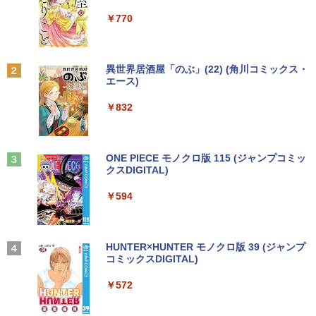
ウォーター ペットボトル 静岡県産 500ミリリ
￥7,990
ットル (Smart Basic)
￥250
￥770
￥1,380
Anker Soundcore P31i ブラック
BRUCE WAYNE feat. Flo Milli, ATL Jacob
異世界居酒屋「のぶ」(22) (角川コミックス・
[Explicit]
エース)
【Amazon.co.jp限定】 い・ろ・は・す 2L P
ET ラベルレス ×8本
￥5,990
￥250
￥832
￥1,112
Anker Soundcore Liberty 5 ミッドナイトブ
On My Road (Stadium ver.)
ONE PIECE モノクロ版 115 (ジャンプコミッ
ラック
クスDIGITAL)
by Amazon 天然水ラベルレス 2L×9本
￥250
￥14,990
￥594
￥1,117
【2026年アップグレード版】AOKIMI ワイヤ
On My Road (Stadium ver.)
HUNTER×HUNTER モノクロ版 39 (ジャンプ
レスイヤホン bluetooth イヤホン V12 小型
コミックスDIGITAL)
by Amazon 炭酸水 ラベルレス 500ml ×24本
軽量 ブルートゥースHi-Fi 最大36時間再生 ぶ
強炭酸水 ペットボトル 500ミリリットル (Sm
￥250
るーとゅーす コードレス ENCノイズキャン
art Basic)
￥572
セリング 自動ペアリング Type-C充電 マイク
付き 防水 タッチ式音量調整 スポーツ/通勤/通
￥1,625