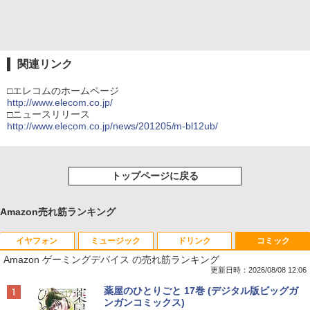
関連リンク
□エレコムのホームページ
http://www.elecom.co.jp/
□ニュースリリース
http://www.elecom.co.jp/news/201205/m-bl12ub/
トップページに戻る
Amazon売れ筋ランキング
イヤフォン
ミュージック
ドリンク
コミック
Amazon ゲーミングデバイス の売れ筋ランキング
更新日時：2026/08/08 12:06
Anker Soundcore P40i オフホワイト
BRUCE WAYNE feat. Flo Milli, ATL Jacob
by Amazon 天然水 ラベルレス 500ml ×24本
薬屋のひとりごと 17巻 (デジタル版ビッグガ
[Explicit]
富士山の天然水 バナジウム含有 水 ミネラル
ンガンコミックス)