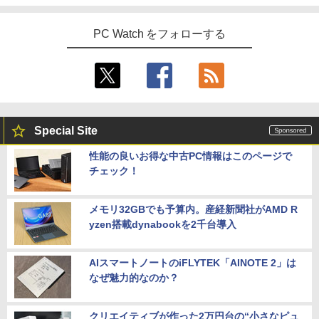
トスープ ]
8BVX ［11型 /Wi-Fiモデル /ストレージ：
64GB］ B0B2SD8BVX [振込不可]
PC Watch をフォローする
￥5,280
【今だけP10倍！大量還元！】一体型デ
￥19,980
4
I.O DATA アイオーデータ/ゲーミングモ
5
スクトップパソコン VETESA 22型液晶
ニター23.8インチ/GigaCrysta/EX-LDGC
第2世代Core i5 Windows11搭載 Office
243HDB/138S0214285Q/Bランク/81
付き メモリ8GB SSD256GB 初期設定済
【中古】
み USB2.0 Wi-Fi無線LAN対応 キーボー
中古 ノートパソコン 12.5インチ Corei5
5
ド＆マウス付属 在宅勤務 学生向け 初心
第6世代 最大SSD512G 最大メモリ16G
￥13,900
者向け 高性能PC 新品
WPS office付き Windows11 初期設定済
Special Site
み HP EliteBook 820G3 WEBカメラ搭載
￥39,900
整備済み ネット閲覧 メール用 初心者向
性能の良いお得な中古PC情報はこのページで
け 薄型軽量 持ち便利 中古パソコン ノー
チェック！
トパソコン中古 ノートPC 安心保証
＼マラソン限定値引／【新品 当日出荷】
￥18,600
5
新生活応援 7点 セット ゲーミングPC ゲ
メモリ32GBでも予算内。産経新聞社がAMD R
ーミングパソコン デスクトップパソコン
yzen搭載dynabookを2千台導入
GeForce RTX5060 Ryzen7 5700X Wind
ows11 SSD 256GB〜1TB メモリ 16G
B〜32GB eスポーツ ゲーム デスクトッ
AIスマートノートのiFLYTEK「AINOTE 2」は
プPC パソコン モニター
なぜ魅力的なのか？
￥169,290
クリエイティブが作った2万円台の“小さなピュ