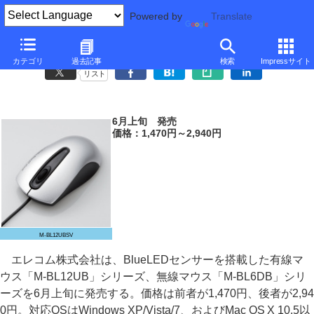
Powered by
Translate
エレコム、BlueLEDセンサー搭載の有線/無線マウス
カテゴリ
過去記事
検索
Impressサイト
リスト
6月上旬 発売
価格：1,470円～2,940円
M-BL12UBSV
エレコム株式会社は、BlueLEDセンサーを搭載した有線マ
ウス「M-BL12UB」シリーズ、無線マウス「M-BL6DB」シリ
ーズを6月上旬に発売する。価格は前者が1,470円、後者が2,94
0円。対応OSはWindows XP/Vista/7、およびMac OS X 10.5以