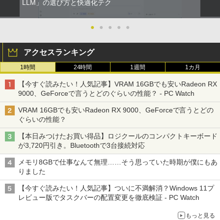
￥9,980
ちいかわ なんか小さくてかわいいやつ
LLM」の選び方と快適化テク
2
￥41,800
（3） （ワイドKC） [ ナガノ ]
【おまかせ】モニター 23インチ 1920x1
2
080 フルHD HDMI PCモニター 中古ディ
スプレイ
●
●
●
●
●
￥1,210
Panasonic CF-SV8RFCVS Core i5 836
2
5U 1.6GHz/8GB/256GB(SSD)/12.1W/W
【初期設定済み】デスクトップパソコン
￥6,600
2
アクセスランキング
UXGA(1920x1200)/Win11 外装割れあり
一体型 2026新品 パソコン 一体型PC 24
【中古】【20260729】
型 21.5型 Windows11 Office付き｜フル
1時間
24時間
1週間
1カ月
HD液晶一体型 インテル Core i5 Core i7
ちいかわ なんか小さくてかわいいやつ
3
｜ SSD 128GB～1TB｜メモリ8GB 16G
￥12,300
（2） （ワイドKC） [ ナガノ ]
ASUS エイスース 液晶ディスプレイ Ey
3
【今すぐ読みたい！人気記事】VRAM 16GBでも安いRadeon RX
B｜ キーボード マウス付 2年保証 安い P
e Care [ 21.45型 / フルHD(1920×1080) /
9000、GeForceで言うとどのぐらいの性能？ - PC Watch
C 初期設定済み テレワーク 在宅勤務
￥1,210
ワイド ] ブラック VP227HF
VRAM 16GBでも安いRadeon RX 9000、GeForceで言うとどの
￥47,700
Panasonic Let's note CF-SZ6/12.1型F
￥10,980
3
ぐらいの性能？
HD / 第7世代 Core i3-7100U /中古ノート
パソコン win11 office付・整備済み品・
【本日みつけたお買い得品】ロジクールのコンパクトキーボード
メモリ8GB / 高速SSD搭載 / Webカメラ /
アンダーニンジャ（18） 【電子書籍】[
4
が3,720円引き。Bluetoothで3台接続対応
HDMI・VGA / WiFi / 超軽量モバイルノー
「楽天ランキング1位」 デスクトップパ
花沢健吾 ]
3
＼本日限定500円値下げ／＼楽天1位！20
4
ト ・初期設定不要
ソコン Windows11 Office付き パソコン
26年最新の超軽量超薄型／モバイルモニ
メモリ8GBで仕事なんて無理……そう思っていた時期が僕にもあ
新品｜インテル 第14世代 Core i5-4590 i
￥792
ター 15.6インチ フルHD 4K 144Hz タッ
りました
5 i7-14700F｜ SSD 256GB～2TB｜メモ
￥14,800
チパネル バッテリー内蔵 無線接続 12モ
リ 8～64GB DDR4/5｜ デスクトップPC
デル選択 非光沢 IPSパネル Type-C HDM
【今すぐ読みたい！人気記事】ついに不満解消？Windows 11プ
2年保証 激安 高性能 ゲーム 本体のみ PC
I 軽量 薄型 リモートワーク ディスプレイ
レビュー版でタスクバーの配置変更を徹底検証 - PC Watch
高スペッ 初期設定済み
持ち運び ポータブルモニター
【全巻】 天幕のジャードゥーガル 1-6巻
Amazon(アマゾン) タブレットPC New F
5
4
￥45,700
もっと見る
セット （ボニータ・コミックス） [ トマ
ire Max 11(2023年発売) グレー B0B2SD
￥12,480