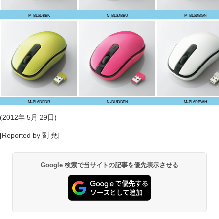
M-BL6DBBK
M-BL6DBBU
M-BL6DBGN
M-BL6DBDR
M-BL6DBPN
M-BL6DBWH
(2012年 5月 29日)
[Reported by 劉 尭]
Google 検索で当サイトの記事を優先表示させる