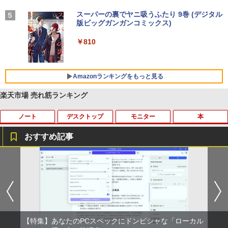
学/WEB会議(ホワイト)
BUGS LIFE
スーパーの裏でヤニ吸うふたり 9巻 (デジタル
￥1,964
版ビッグガンガンコミックス)
コカ・コーラ やかんの麦茶 from 爽健美茶 ラ
ベルレス 650mlPET×24本
￥250
￥810
Xiaomi シャオミ REDMI Buds 8 Lite ワイヤ
￥2,009
レスイヤホン Bluetooth 5.4 ノイズキャンセ
リング ANC 36時間再生
Amazonランキングをもっと見る
￥3,480
楽天市場 売れ筋ランキング
ノート
デスクトップ
モニター
本
おすすめ記事
【期間限定破格金額！】新生活 新古品 W
【Dell Core-i7 & 24インチ2台液晶PCセ
NEC LCD-AS193Mi 19インチ スクエア
ちいかわ なんか小さくてかわいいやつ
1
1
1
1
in11搭載 パソコンノートパソコンoffice
ット】intel Core i7-7700、RAM:16G
LED液晶モニター 薄型 液晶ディスプレイ
（4） （ワイドKC） [ ナガノ ]
付き 初心者向けノートPC 初期設定済 1
B、SSD:選択可能(256GBor512GBor1T
非光沢 IPSパネル SXGA 1280×1024 DVI
5.6型 インテル高速CPU ランダムで発送
B)/フルHD（1920x1080）液晶モニタ/光
VGA VESA準拠【中古】
￥1,210
メモリ4GB～ 高速SSD1TB 最大 フルHD
学ドライブ/5.8Ghz WI-FI/Bluetooth/Wi
Webカメラ zoom 軽量薄型 無線 型番更
ndows11 Pro & KINGSOFT WPS Offic
￥3,200
新で在庫処分
e/HDMI/デスクトップパソコン(再生中古
品)
【特集】あなたのPCスペックにドンピシャな「ローカル