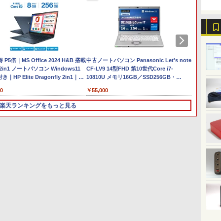
Anker Soundcore
On My Road (Stadium
by Amazon 天然水ラベ
ONE PIECE モノクロ版
【2026年アップグレー
On My Road (Stadium
by Amazon 炭酸水 ラ
HUNTER×HUNTER モ
Xiaomi シャオミ REDMI
BUGS LIFE
コカ・コーラ やかんの麦
スーパーの裏でヤニ吸う
Liberty 5 ミッドナイト
ver.)
ルレス 2L×9本
115 (ジャンプコミック
ド版】AOKIMI ワイヤ
ver.)
ベルレス 500ml ×24本
ノクロ版 39 (ジャンプ
Buds 8 Lite ワイヤレス
茶 from 爽健美茶 ラベル
ふたり 9巻 (デジタル版ビ
￥250
ブラック
スDIGITAL)
レスイヤホン
強炭酸水 ペットボトル
コミックスDIGITAL)
イヤホン Bluetooth 5.4
レス 650mlPET×24本
ッグガンガンコミックス)
￥250
￥1,117
￥250
bluetooth イヤホン
500ミリリットル
ノイズキャンセリング
￥14,990
￥594
￥1,964
￥1,625
￥572
￥3,480
￥2,009
￥810
V12 小型軽量 ブルート
(Smart Basic)
ANC 36時間再生
P5倍｜MS Office 2024 H&B 搭載
ゥースHi-Fi 最大36時間
中古ノートパソコン Panasonic Let's note
【新品】
2in1 ノートパソコン Windows11
再生 ぶるーとゅーす コ
CF-LV9 14型FHD 第10世代Core i7-
トパソコン 
付き｜HP Elite Dragonfly 2in1｜
ードレス ENCノイズキ
10810U メモリ16GB／SSD256GB・
GOLD 
i5 第8世代 8265U メモリ 8GB SSD
ャンセリング 自動ペア
512GB・1TB選択可 Webカメラ USB
SSD25
0
￥55,000
￥34,80
 13.3型 FHD 1,920×1,080 タッチパ
リング Type-C充電 マ
Type-C Windows 11 WPS Office
Blueto
EBカメラ LTE 対応｜中古 パソコン
イク付き 防水 タッチ式
日本語
楽天ランキングをもっと見る
1 タブレットPC
音量調整 スポーツ/通
win11
勤/通学/WEB会議(ホワ
イト)
3
3
4
3
4
5
1
1
6
値下げ／＼楽
日まで限定価格／ゲーミングPC セッ
バムとケロのデイブッ
＼セール中6000円OFF／ グリー
転生したら第七王子だっ
LENOVO レノボ ThinkStation
【2,000円クーポン＋P最大
タッチペンで音が聞け
ポイント
中古品 
プログ
最新の超軽量超
RTX5060 Ryzen7 5700X メモリ
ク Bam and Kero Day
ンハウス ゲーミングモニター デ
たので、気ままに魔術を
PGX(30KL0005JP)
31.5%還元！】ゲーミングモニ
る！はじめてずかん1000
Window
ニター 
数学大全 [