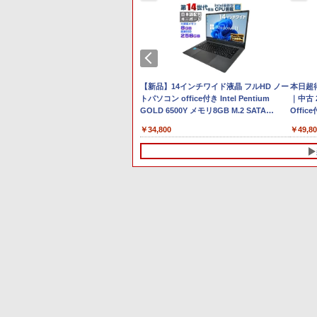
Anker Soundcore P40i
BRUCE WAYNE feat.
【Amazon.co.jp限定】
薬屋のひとりごと 17巻
Anker Soundcore P31i
BRUCE WAYNE feat.
by Amazon 天然水 ラ
異世界居酒屋「のぶ」
オフホワイト
Flo Milli, ATL Jacob
い・ろ・は・す 2L PET
(デジタル版ビッグガン
ブラック
Flo Milli, ATL Jacob
ベルレス 500ml ×24本
(22) (角川コミックス・
[Explicit]
ラベルレス ×8本
ガンコミックス)
[Explicit]
富士山の天然水 バナジ
エース)
￥7,990
￥5,990
ウム含有 水 ミネラルウ
￥250
￥1,112
￥770
￥250
￥1,380
￥832
ォーター ペットボトル
トパソコン Panasonic Let's note
【新品】14インチワイド液晶 フルHD ノー
静岡県産 500ミリリッ
本日超得 
9 14型FHD 第10世代Core i7-
トパソコン office付き Intel Pentium
トル (Smart Basic)
｜中古 
0U メモリ16GB／SSD256GB・
GOLD 6500Y メモリ8GB M.2 SATA
Office
B・1TB選択可 Webカメラ USB
SSD256GB USB3.0 HDMI WEBカメラ
Core 
00
￥34,800
￥49,80
C Windows 11 WPS Office
Bluetooth 無線LAN Windows11 JIS規格
256GB
日本語配列キーボード ノートPC
ネル W
win11【NC14J】
2-in-
4
10
1
1
1
2
2
2
グリー
 モノクロ版
O レノボ ThinkStation
【2,000円クーポン＋P最大
【全巻】 正反対な君と僕
ポイント10倍 送料無料 中古パソコン
中古品 | 24インチワイド液晶モ
妹は知っている（8）
信じていた仲間達にダン
＼本日限定500円
＼11
 デ
籍】[ 尾田栄
0KL0005JP)
31.5%還元！】ゲーミングモニ
1-8巻セット （ジャンプ
Windows 11 Pro 64bit 搭載 DELL
ニター | 黒色系で品番は店長に
【電子限定特典つき】
ジョン奥地で殺されかけ
天1位！2026年
ト 新品 