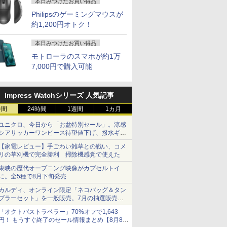
本日みつけたお買い得品
Philipsのゲーミングマウスが
約1,200円オトク！
本日みつけたお買い得品
モトローラのスマホが約1万
7,000円で購入可能
Impress Watchシリーズ 人気記事
時間
24時間
1週間
1カ月
ユニクロ、今日から「お盆特別セール」。涼感
シアサッカーワンピース待望値下げ、撥水ギア
ショーツは1990円に
【家電レビュー】手ごわい雑草との戦い、コメ
リの草刈機で完全勝利 掃除機感覚で使えた
東映の歴代オープニング映像がカプセルトイ
に。全5種で8月下旬発売
カルディ、オンライン限定「ネコバッグ＆タン
ブラーセット」を一般販売。7月の抽選販売の
当選無効分
「オクトパストラベラー」70%オフで1,643
円！ もうすぐ終了のセール情報まとめ【8月8日
2
3