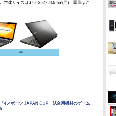
体サイズは376×252×34.9mm(同)、重量は約
背面
「eスポーツ JAPAN CUP」試合用機材のゲーム
売