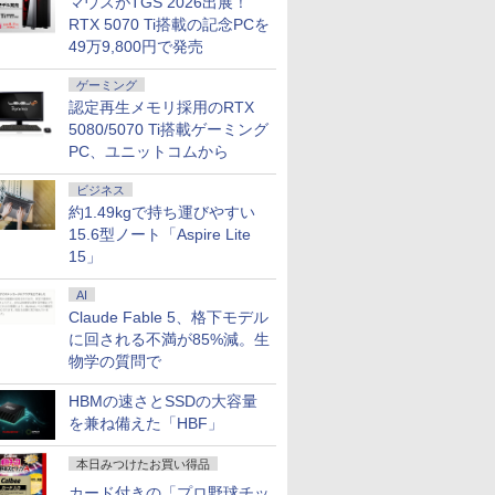
マウスがTGS 2026出展！
RTX 5070 Ti搭載の記念PCを
49万9,800円で発売
ゲーミング
認定再生メモリ採用のRTX
5080/5070 Ti搭載ゲーミング
PC、ユニットコムから
ビジネス
約1.49kgで持ち運びやすい
15.6型ノート「Aspire Lite
15」
AI
Claude Fable 5、格下モデル
に回される不満が85%減。生
物学の質問で
HBMの速さとSSDの大容量
を兼ね備えた「HBF」
本日みつけたお買い得品
カード付きの「プロ野球チッ