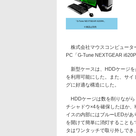
「G-Tune NEXTGEAR i620PA」
※液晶は別売
株式会社マウスコンピューター
PC「G-Tune NEXTGEAR 
新型ケースは、HDDケージを
を利用可能にした。また、サイ
グに好適な構造にした。
HDDケージは数を削りながらも、
チシャドウ×4を確保したほか、
イスの内部にはブルーLEDが
を開けて簡単に消灯することも
タはワンタッチで取り外しでき