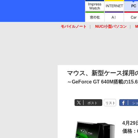
モバイルノート
NUC/小型パソコン
M
SSD
キーボード
マウス
マウス、新型ケース採用
～GeForce GT 640M搭載の1
ポスト
リスト
シ
4月29
価格：