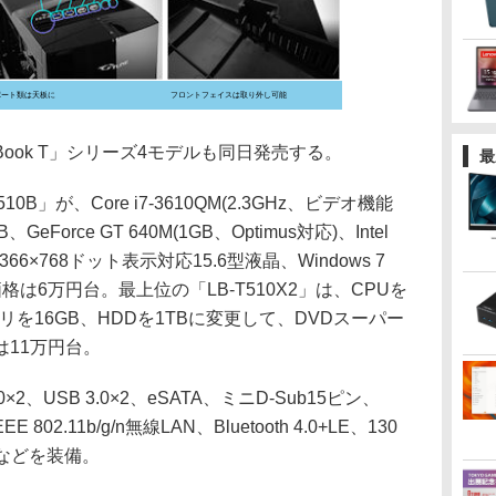
ポート類は天板に
フロントフェイスは取り外し可能
Book T」シリーズ4モデルも同日発売する。
最
」が、Core i7-3610QM(2.3GHz、ビデオ機能
eForce GT 640M(1GB、Optimus対応)、Intel
,366×768ドット表示対応15.6型液晶、Windows 7
し、価格は6万円台。最上位の「LB-T510X2」は、CPUを
z)、メモリを16GB、HDDを1TBに変更して、DVDスーパー
11万円台。
、USB 3.0×2、eSATA、ミニD-Sub15ピン、
EEE 802.11b/g/n無線LAN、Bluetooth 4.0+LE、130
などを装備。