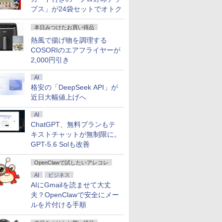
プス」が24袋セットでオトク
本日みつけたお買い得品
熱風で揚げ物を調理する
COSORIのエアフライヤーが
2,000円引き
AI
格安の「DeepSeek API」が
近日大幅値上げへ
AI
ChatGPT、無料プランもテ
キストチャットが無制限に。
GPT-5.6 Solも改善
OpenClawで試したいアレコレ
AI
ビジネス
AIにGmailを読ませて大丈
夫？OpenClawで安全にメー
ルを片付ける手順