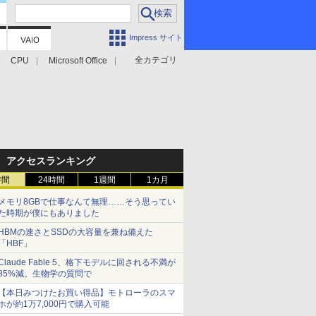
Impress サイト
全カテゴリ
CPU
Microsoft Office
アクセスランキング
時間
24時間
1週間
1カ月
メモリ8GBで仕事なんて無理……そう思ってい
た時期が僕にもありました
HBMの速さとSSDの大容量を兼ね備えた
「HBF」
Claude Fable 5、格下モデルに回される不満が
85%減。生物学の質問で
【本日みつけたお買い得品】モトローラのスマ
ホが約1万7,000円で購入可能