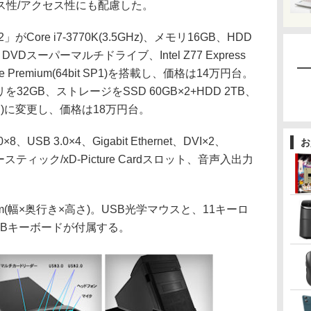
ス性/アクセス性にも配慮した。
ore i7-3770K(3.5GHz)、メモリ16GB、HDD
B)、DVDスーパーマルチドライブ、Intel Z77 Express
e Premium(64bit SP1)を搭載し、価格は14万円台。
を32GB、ストレージをSSD 60GB×2+HDD 2TB、
onal(同)に変更し、価格は18万円台。
B 3.0×4、Gigabit Ethernet、DVI×2、
お
リースティック/xD-Picture Cardスロット、音声入出力
mm(幅×奥行き×高さ)。USB光学マウスと、11キーロ
SBキーボードが付属する。