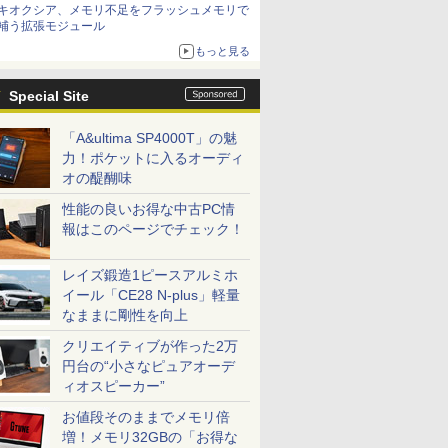
キオクシア、メモリ不足をフラッシュメモリで
補う拡張モジュール
もっと見る
Special Site
「A&ultima SP4000T」の魅
力！ポケットに入るオーディ
オの醍醐味
性能の良いお得な中古PC情
報はこのページでチェック！
レイズ鍛造1ピースアルミホ
イール「CE28 N-plus」軽量
なままに剛性を向上
クリエイティブが作った2万
円台の“小さなピュアオーデ
ィオスピーカー”
お値段そのままでメモリ倍
増！メモリ32GBの「お得な