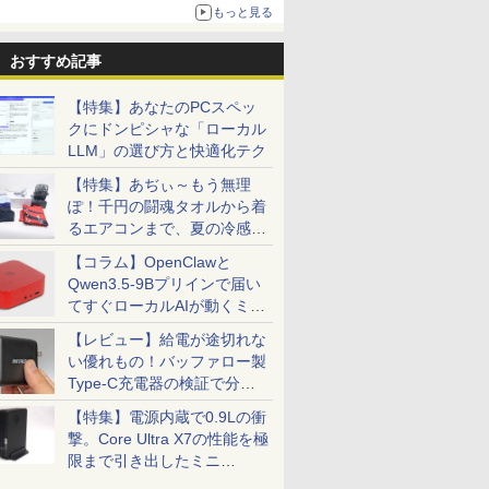
更新】
もっと見る
ニンテンドーeショップでは「大神 絶景版」が
67%オフで990円
おすすめ記事
【特集】あなたのPCスペッ
クにドンピシャな「ローカル
14インチワイド液晶 フルHD ノー
本日超得 P5倍｜MS Office 2024 H&B 搭載
中古ノートパソコ
LLM」の選び方と快適化テク
office付き Intel Pentium
｜中古 2in1 ノートパソコン Windows11
CF-LV9 14
6500Y メモリ8GB M.2 SATA
Office付き｜HP Elite Dragonfly 2in1｜
10810U メ
【特集】あぢぃ～もう無理
6GB USB3.0 HDMI WEBカメラ
Core i5 第8世代 8265U メモリ 8GB SSD
512GB・1
0
￥49,800
￥55,000
ぽ！千円の闘魂タオルから着
oth 無線LAN Windows11 JIS規格
256GB 13.3型 FHD 1,920×1,080 タッチパ
Type-C Win
るエアコンまで、夏の冷感グ
配列キーボード ノートPC
ネル WEBカメラ LTE 対応｜中古 パソコン
【NC14J】
2-in-1 タブレットPC
ッズ一挙紹介
【コラム】OpenClawと
Qwen3.5-9Bプリインで届い
てすぐローカルAIが動くミニ
7
2
2
8
3
9
3
PC「SER9 Pro」
【レビュー】給電が途切れな
い優れもの！バッファロー製
Type-C充電器の検証で分か
ったこと
【特集】電源内蔵で0.9Lの衝
撃。Core Ultra X7の性能を極
限まで引き出したミニ
10倍 送料無料 中古パソコン
| 24インチワイド液晶モ
ラミングのための
みんなの日本語 初級2 第3
＼本日限定500円値下げ／＼楽
＼11日まで限定価格／ゲーミングPC セッ
杖と剣のウィストリア
＼セール中6000円OFF／ グリー
ONE PIECE モノク
LENOVO レノ
【
PC「GPD BOX」
s 11 Pro 64bit 搭載 DELL
| 黒色系で品番は店長に
 Ronald T.
版 本冊 [ スリーエーネッ
天1位！2026年最新の超軽量超
ト 新品 RTX5060 Ryzen7 5700X メモリ
（16） 【電子書籍】[ 大
ンハウス ゲーミングモニター デ
115 【電子書籍】[ 
PGX(30KL0
3